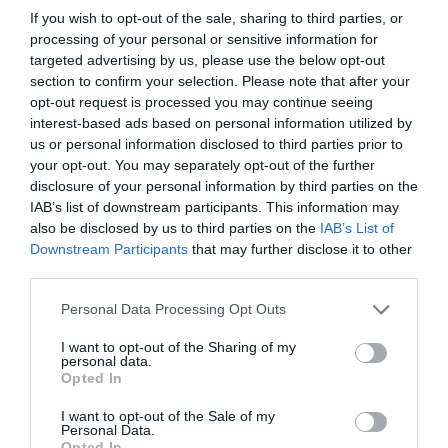
Κάτω Τιθορέα -Η στιγμή που φεύγουν οι δράστες [pics]
If you wish to opt-out of the sale, sharing to third parties, or
processing of your personal or sensitive information for
➤ Νάπολη: Κινηματογραφική ληστεία με ομήρους και
targeted advertising by us, please use the below opt-out
διαφυγή μέσω τούνελ
section to confirm your selection. Please note that after your
opt-out request is processed you may continue seeing
interest-based ads based on personal information utilized by
us or personal information disclosed to third parties prior to
your opt-out. You may separately opt-out of the further
disclosure of your personal information by third parties on the
IAB’s list of downstream participants. This information may
also be disclosed by us to third parties on the
IAB’s List of
Downstream Participants
that may further disclose it to other
third parties.
Please note that this website/app uses one or more Google
Personal Data Processing Opt Outs
services and may gather and store information including but
not limited to your visit or usage behaviour. You may click to
I want to opt-out of the Sharing of my
personal data.
grant or deny consent to Google and its third-party tags to
Opted In
use your data for below specified purposes in below Google
consent section.
I want to opt-out of the Sale of my
ΡΟΗ ΕΙΔΗΣΕΩΝ
Personal Data.
Opted In