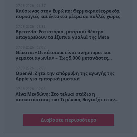
07.08.2026 | 04:37
Καύσωνας στην Ευρώπη: Θερμοκρασίες-ρεκόρ,
πυρκαγιές και έκτακτα μέτρα σε πολλές χώρες
07.08.2026 | 03:33
Βρετανία: Εστιατόρια, μπαρ και θέατρα
απαγορεύουν τα έξυπνα γυαλιά της Meta
07.08.2026 | 03:07
Θέουτα: «Οι κάτοικοι είναι ανήμποροι και
γεμάτοι αγωνία» – Έως 5.000 μετανάστες
παραμένουν στην πόλη
07.08.2026 | 02:33
OpenAI: Ζητά την απόρριψη της αγωγής της
Apple για εμπορικά μυστικά
07.08.2026 | 02:08
Λίνα Μενδώνη: Στο τελικό στάδιο η
αποκατάσταση του Τεμένους Βαγιαζήτ στον
Έβρο
Διαβάστε περισσότερα