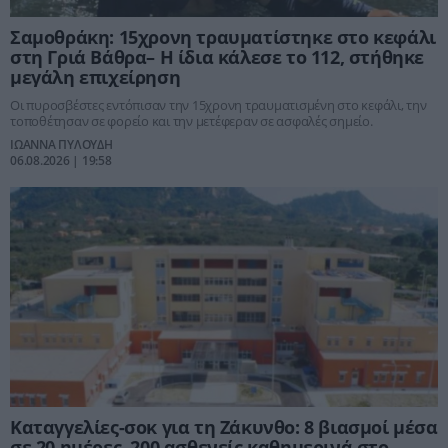
Σαμοθράκη: 15χρονη τραυματίστηκε στο κεφάλι
στη Γριά Βάθρα– Η ίδια κάλεσε το 112, στήθηκε
μεγάλη επιχείρηση
Οι πυροσβέστες εντόπισαν την 15χρονη τραυματισμένη στο κεφάλι, την
τοποθέτησαν σε φορείο και την μετέφεραν σε ασφαλές σημείο.
ΙΩΑΝΝΑ ΠΥΛΟΥΔΗ
06.08.2026 | 19:58
Καταγγελίες-σοκ για τη Ζάκυνθο: 8 βιασμοί μέσα
σε 20 ημέρες, 200 ασθενείς καθημερινά στο