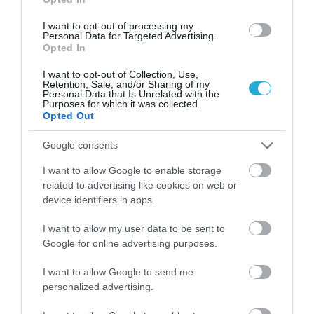
Έφτασε στην Ελλάδα η 46χρονη που
κατηγορείται για συμμετοχή στην
I want to opt-out of processing my
τραγωδία της Μαρφίν – Μεταφέρθηκε στη
Personal Data for Targeted Advertising.
ΓΑΔΑ
ΙΩΑΝΝΑ ΠΥΛΟΥΔΗ
Opted In
07.08.2026 | 00:36
I want to opt-out of Collection, Use,
Αργολίδα: Προφυλακιστέοι οι δύο
Retention, Sale, and/or Sharing of my
Personal Data that Is Unrelated with the
κατηγορούμενοι για τη δολοφονία του
Purposes for which it was collected.
58χρονου ψυχολόγου
Opted Out
ΙΩΑΝΝΑ ΠΥΛΟΥΔΗ
06.08.2026 | 23:25
Google consents
Ξεκινούν τα νυχτερινά δοκιμαστικά
I want to allow Google to enable storage
δρομολόγια του Μετρό Θεσσαλονίκης
related to advertising like cookies on web or
προς Καλαμαριά
device identifiers in apps.
ΙΩΑΝΝΑ ΚΑΡΑ
06.08.2026 | 22:40
I want to allow my user data to be sent to
Αλεξανδρούπολη: Χειροπέδες σε άνδρα
Google for online advertising purposes.
που επιδείκνυε τα γεννητικά του όργανα
σε ανήλικες στον Άβαντα
I want to allow Google to send me
ΙΩΑΝΝΑ ΠΥΛΟΥΔΗ
personalized advertising.
06.08.2026 | 22:20