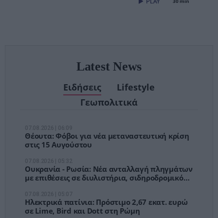
30 min
– Τέλος στις
αναμονές των
χειρουργείων»
Latest News
Ειδήσεις
Lifestyle
Γεωπολιτικά
07.08.2026 | 06:09
Θέουτα: Φόβοι για νέα μεταναστευτική κρίση
στις 15 Αυγούστου
07.08.2026 | 05:32
Ουκρανία - Ρωσία: Νέα ανταλλαγή πληγμάτων
με επιθέσεις σε διυλιστήρια, σιδηροδρομικό
σταθμό και πλοίο
07.08.2026 | 05:07
Ηλεκτρικά πατίνια: Πρόστιμο 2,67 εκατ. ευρώ
σε Lime, Bird και Dott στη Ρώμη