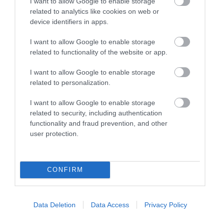
I want to allow Google to enable storage
related to analytics like cookies on web or
device identifiers in apps.
PODCASTS
I want to allow Google to enable storage
related to functionality of the website or app.
Μπαλατσούκας pagenews.gr:«Η κυβέρνηση θυμάται τους
πυροσβέστες όταν τους λέει ήρωες–όχι όταν ζητούν
I want to allow Google to enable storage
στήριξη»
related to personalization.
I want to allow Google to enable storage
related to security, including authentication
functionality and fraud prevention, and other
user protection.
CONFIRM
Γ.Βρεττάκος στο pagenews.gr: «Το ΠΑΣΟΚ μπλοκάρει τη
Συνταγματική Αναθεώρηση και φορτώνει ευθύνες στη
Data Deletion
Data Access
Privacy Policy
χώρα»