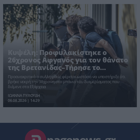
Κυψέλη: Προφυλακίστηκε ο
26χρονος Αφγανός για τον θάνατο
της Βρετανίδας–Τήρησε το
δικαίωμα της σιωπής
Προανακριτικά ο συλληφθείς φέρεται ωστόσο να υποστήριξε ότι
βρήκε νεκρή την 38χρονη στο μπάνιο του διαμερίσματος που
διέμενε στα Εξάρχεια
ΙΩΑΝΝΑ ΠΥΛΟΥΔΗ
06.08.2026 | 14:29