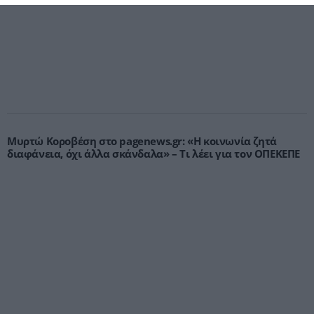
Μυρτώ Κοροβέση στο pagenews.gr: «Η κοινωνία ζητά
διαφάνεια, όχι άλλα σκάνδαλα» – Τι λέει για τον ΟΠΕΚΕΠΕ