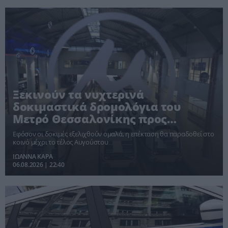
Ξεκινούν τα νυχτερινά
δοκιμαστικά δρομολόγια του
Μετρό Θεσσαλονίκης προς
Καλαμαριά
Εφόσον οι δοκιμές εξελιχθούν ομαλά, η επέκταση θα παραδοθεί στο
κοινό μέχρι το τέλος Αυγούστου
ΙΩΑΝΝΑ ΚΑΡΑ
06.08.2026 | 22:40