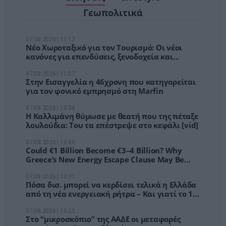
Γεωπολιτικά
07.08.2026 | 11:13
Νέο Χωροταξικό για τον Τουρισμό: Οι νέοι
κανόνες για επενδύσεις, ξενοδοχεία και
τουριστική ανάπτυξη
07.08.2026 | 11:07
Στην Εισαγγελία η 46χρονη που κατηγορείται
για τον φονικό εμπρησμό στη Marfin
07.08.2026 | 10:54
Η Καλλιμάνη θύμωσε με θεατή που της πέταξε
λουλούδια: Του τα επέστρεψε στο κεφάλι [vid]
07.08.2026 | 10:40
Could €1 Billion Become €3–4 Billion? Why
Greece’s New Energy Escape Clause May Be
Bigger Than It Looks
07.08.2026 | 10:31
Πόσα δισ. μπορεί να κερδίσει τελικά η Ελλάδα
από τη νέα ενεργειακή ρήτρα – Και γιατί το 1
δισ. ίσως είναι μόνο η αρχή
07.08.2026 | 10:22
Στο “μικροσκόπιο” της ΑΑΔΕ οι μεταφορές