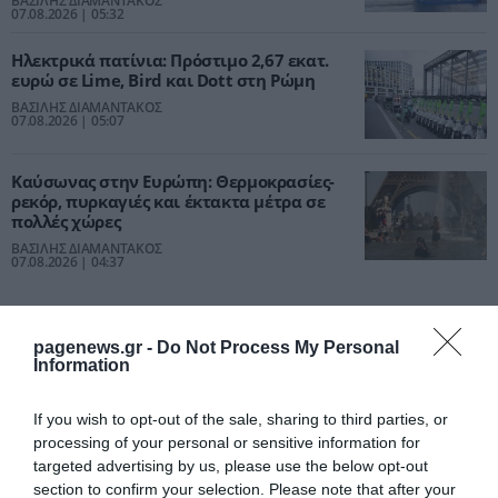
ΒΑΣΙΛΗΣ ΔΙΑΜΑΝΤΑΚΟΣ
07.08.2026 | 05:32
Ηλεκτρικά πατίνια: Πρόστιμο 2,67 εκατ.
ευρώ σε Lime, Bird και Dott στη Ρώμη
ΒΑΣΙΛΗΣ ΔΙΑΜΑΝΤΑΚΟΣ
07.08.2026 | 05:07
Καύσωνας στην Ευρώπη: Θερμοκρασίες-
ρεκόρ, πυρκαγιές και έκτακτα μέτρα σε
πολλές χώρες
ΒΑΣΙΛΗΣ ΔΙΑΜΑΝΤΑΚΟΣ
07.08.2026 | 04:37
pagenews.gr -
Do Not Process My Personal
PODCASTS
Information
If you wish to opt-out of the sale, sharing to third parties, or
Μπαλατσούκας pagenews.gr:«Η κυβέρνηση θυμάται τους
processing of your personal or sensitive information for
πυροσβέστες όταν τους λέει ήρωες–όχι όταν ζητούν
targeted advertising by us, please use the below opt-out
στήριξη»
section to confirm your selection. Please note that after your