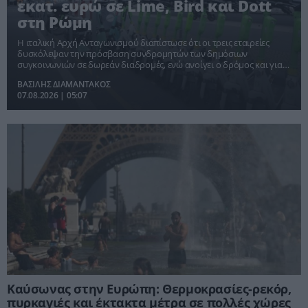
εκατ. ευρώ σε Lime, Bird και Dott
στη Ρώμη
Η ιταλική Αρχή Ανταγωνισμού διαπίστωσε ότι οι τρεις εταιρείες
δυσκόλεψαν την πρόσβαση συνδρομητών των δημόσιων
συγκοινωνιών σε δωρεάν διαδρομές, ενώ ανοίγει ο δρόμος και για
αιτήματα αποζημιώσεων.
ΒΑΣΙΛΗΣ ΔΙΑΜΑΝΤΑΚΟΣ
07.08.2026 | 05:07
Καύσωνας στην Ευρώπη: Θερμοκρασίες-ρεκόρ,
πυρκαγιές και έκτακτα μέτρα σε πολλές χώρες