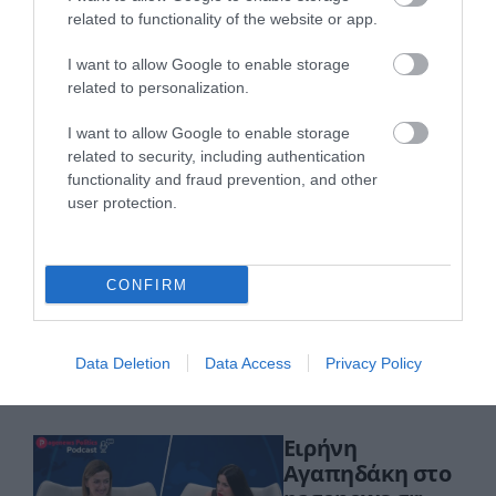
related to functionality of the website or app.
I want to allow Google to enable storage
related to personalization.
I want to allow Google to enable storage
Πρόσφατα Επεισόδια
related to security, including authentication
functionality and fraud prevention, and other
user protection.
Τεμπονέρας στο
pagenews.gr: «Η
CONFIRM
χώρα δεν
αντέχει άλλη
26.07.2026 | 23:44
χαμένη
Data Deletion
Data Access
Privacy Policy
επταετία»–Τι
39 min
είπε για
οικονομία,
Ειρήνη
ΟΠΕΚΕΠΕ,Τσίπρα
Αγαπηδάκη στο