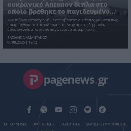
ουκρανικό Antonov δίπλα στο
οποίο βρέθηκε το παγιδευμένο
drone
Μια πιθανή καταστροφή με απρόβλεπτες συνέπειες φαίνεται πως
αποφεύχθηκε στο αεροδρόμιο της Λειψίας, στη Γερμανία,
όπου εντοπίστηκε drone παγιδευμένο με εκρηκτικό
μηχανισμό δίπλα σε ουκρανικό μεταγωγικό αεροσκάφος.
ΒΑΣΙΛΗΣ ΔΙΑΜΑΝΤΑΚΟΣ
06.08.2026 | 18:12
pagenews
.
gr
ΕΠΙΚΟΙΝΩΝΙΑ
ΟΡΟΙ ΧΡΗΣΗΣ
ΤΑΥΤΟΤΗΤΑ
ΔΗΛΩΣΗ ΣΥΜΜΟΡΦΩΣΗΣ