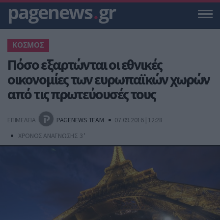
pagenews
.
gr
ΚΟΣΜΟΣ
Πόσο εξαρτώνται οι εθνικές
οικονομίες των ευρωπαϊκών χωρών
από τις πρωτεύουσές τους
ΕΠΙΜΕΛΕΙΑ
PAGENEWS TEAM
07.09.2016 | 12:28
ΧΡΟΝΟΣ ΑΝΑΓΝΩΣΗΣ 3 '