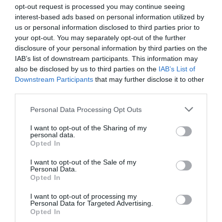
opt-out request is processed you may continue seeing
interest-based ads based on personal information utilized by
us or personal information disclosed to third parties prior to
your opt-out. You may separately opt-out of the further
disclosure of your personal information by third parties on the
IAB’s list of downstream participants. This information may
also be disclosed by us to third parties on the
IAB’s List of
Downstream Participants
that may further disclose it to other
third parties.
Γ.Βρεττάκος στο pagenews.gr: «Το ΠΑΣΟΚ μπλοκάρει τη
Please note that this website/app uses one or more Google
Συνταγματική Αναθεώρηση και φορτώνει ευθύνες στη
Personal Data Processing Opt Outs
χώρα»
services and may gather and store information including but
not limited to your visit or usage behaviour. You may click to
I want to opt-out of the Sharing of my
personal data.
grant or deny consent to Google and its third-party tags to
Opted In
use your data for below specified purposes in below Google
consent section.
I want to opt-out of the Sale of my
Personal Data.
Opted In
I want to opt-out of processing my
Personal Data for Targeted Advertising.
Opted In