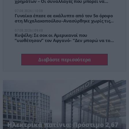
χρημάτων – Οι συναλλαγές που μπορεί να
φορολογηθούν ως δωρεές
07.08.2026 | 10:08
Γυναίκα έπεσε σε ακάλυπτο από τον 5ο όροφο
στη Μιχαλακοπούλου–Ανασύρθηκε χωρίς τις
αισθήσεις της
07.08.2026 | 09:48
Κυψέλη: Σε σοκ οι Αμερικανοί που
“υιοθέτησαν” τον Αφγανό– “Δεν μπορώ να το
πιστέψω”
Διαβάστε περισσότερα
Ηλεκτρικά πατίνια: Πρόστιμο 2,67