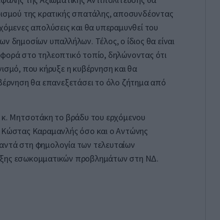
ορισμού της κρατικής σπατάλης, αποσυνδέοντας
εχόμενες απολύσεις και θα υπεραμυνθεί του
ων δημοσίων υπαλλήλων. Τέλος, ο ίδιος θα είναι
αφορά στο τηλεοπτικό τοπίο, δηλώνοντας ότι
νισμό, που κήρυξε η κυβέρνηση και θα
υβέρνηση θα επανεξετάσει το όλο ζήτημα από
υ κ. Μητσοτάκη το βράδυ του ερχόμενου
ο Κώστας Καραμανλής όσο και ο Αντώνης
αντά στη φημολογία των τελευταίων
ρξης εσωκομματικών προβλημάτων στη ΝΔ.