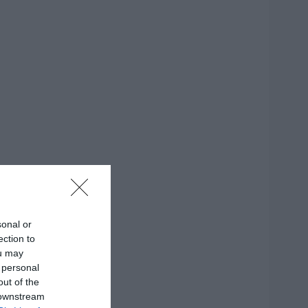
sonal or
ection to
ou may
 personal
out of the
 downstream