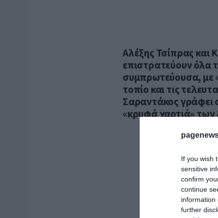
Αλέξης Τσίπρας και 
επιστρατεύουν όλα τ
συμπρωτεύουσα, με 
τοπίο και τις τελευτ
Σαραντάκος γράφει 
«κρυφά χαρτιά» των 
pagenews
If you wish 
sensitive in
confirm you
continue se
information 
further disc