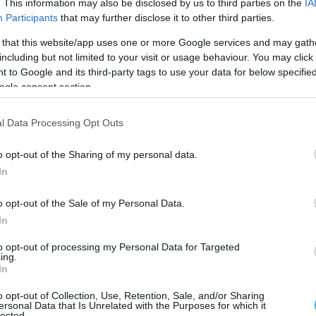
. This information may also be disclosed by us to third parties on the
IA
Participants
that may further disclose it to other third parties.
 that this website/app uses one or more Google services and may gath
including but not limited to your visit or usage behaviour. You may click 
 to Google and its third-party tags to use your data for below specifi
ogle consent section.
Χ
α
l Data Processing Opt Outs
κ
α
Α
τ
0
o opt-out of the Sharing of my personal data.
π
In
δ
Ο
π
o opt-out of the Sale of my Personal Data.
Σ
ό
In
άκος Μητσοτάκης επιστρατεύουν όλα τους τα
Α
τ
0
α, με «φόντο» τη «μάχη» στο τηλεοπτικό
to opt-out of processing my Personal Data for Targeted
ing.
«
 δημοσκοπήσεις. Ο Γιάννης Σαραντάκος γράφει
In
γ
 τα «κρυφά χαρτιά» των δύο αρχηγών στη ΔΕΘ.
ξ
o opt-out of Collection, Use, Retention, Sale, and/or Sharing
π
Α
ersonal Data that Is Unrelated with the Purposes for which it
Σ
ονα προεκλογική περίοδο, «στήνεται» τα
0
lected.