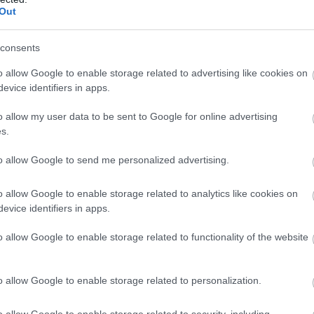
Out
της ανόδου στη Θεσσαλονίκη του
Τ
οκύριακο) και του αρχηγού της αξιωματικής
«
consents
Μ
 της ερχόμενης εβδομάδας) για τη ΔΕΘ. Ο
φ
Σ
o allow Google to enable storage related to advertising like cookies on
αφορμή και τον διαγωνισμό για τις τηλεοπτικές
€
0
evice identifiers in apps.
ου τόνους της αντιπαράθεσης και επιτίθεται
πρα, δίνοντας με αυτό τον τρόπο και το
o allow my user data to be sent to Google for online advertising
s.
 για όσα πρόκειται να πει στις παρεμβάσεις,
ν πρωτεύουσα της Μακεδονίας.
to allow Google to send me personalized advertising.
ρωθυπουργός και οι υπουργοί του μεταβαίνουν
Μ
o allow Google to enable storage related to analytics like cookies on
κ
σισμένοι να προβάλουν, ως βασικό τους
evice identifiers in apps.
ό
λεοπτικού τοπίου και να χρησιμοποιήσουν, ως
σ
o allow Google to enable storage related to functionality of the website
 φορολόγηση, στην αύξηση της ανεργίας και
ραγματικής οικονομίας, τη «μάχη»-όπως την
θοράς και της διαπλοκής».
o allow Google to enable storage related to personalization.
ο κ. Τσίπρας τόσο στην ομιλία του στους
o allow Google to enable storage related to security, including