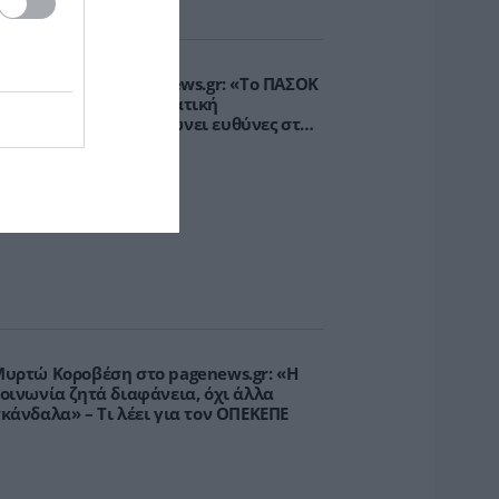
.Βρεττάκος στο pagenews.gr: «Το ΠΑΣΟΚ
πλοκάρει τη Συνταγματική
ναθεώρηση και φορτώνει ευθύνες στη
χώρα»
υρτώ Κοροβέση στο pagenews.gr: «Η
οινωνία ζητά διαφάνεια, όχι άλλα
κάνδαλα» – Τι λέει για τον ΟΠΕΚΕΠΕ