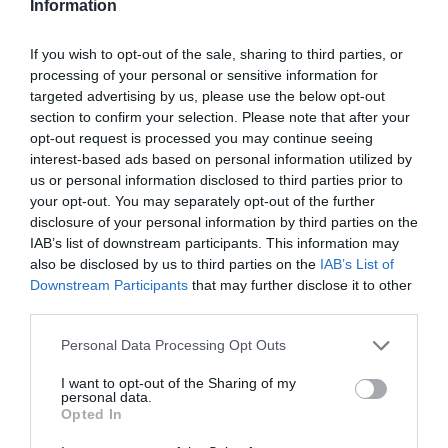
Λονδίνο: Αφίσες της ταινίας «Η Μούμια»
Information
απαγορεύτηκαν στο μετρό – «Ίσως
προκαλέσει αναστάτωση σε παιδιά»
If you wish to opt-out of the sale, sharing to third parties, or
ΒΑΣΙΛΗΣ ΔΙΑΜΑΝΤΑΚΟΣ
06.08.2026 | 11:14
processing of your personal or sensitive information for
targeted advertising by us, please use the below opt-out
section to confirm your selection. Please note that after your
opt-out request is processed you may continue seeing
interest-based ads based on personal information utilized by
PODCASTS
us or personal information disclosed to third parties prior to
your opt-out. You may separately opt-out of the further
disclosure of your personal information by third parties on the
Μπαλατσούκας pagenews.gr:«Η κυβέρνηση θυμάται τους
IAB’s list of downstream participants. This information may
πυροσβέστες όταν τους λέει ήρωες–όχι όταν ζητούν
στήριξη»
also be disclosed by us to third parties on the
IAB’s List of
Downstream Participants
that may further disclose it to other
third parties.
Please note that this website/app uses one or more Google
Personal Data Processing Opt Outs
services and may gather and store information including but
not limited to your visit or usage behaviour. You may click to
I want to opt-out of the Sharing of my
personal data.
grant or deny consent to Google and its third-party tags to
Opted In
use your data for below specified purposes in below Google
consent section.