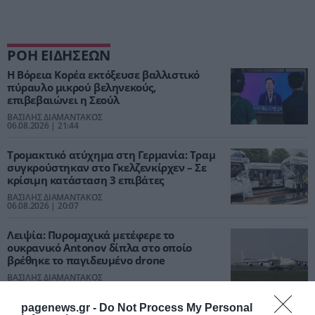
ΡΟΗ ΕΙΔΗΣΕΩΝ
Η Βόρεια Κορέα εκτόξευσε βαλλιστικό
πύραυλο μικρού βεληνεκούς,
επιβεβαιώνει η Σεούλ
ΒΑΣΙΛΗΣ ΔΙΑΜΑΝΤΑΚΟΣ
06.08.2026 | 21:44
Τρομακτικό ατύχημα στη Γερμανία: Τραμ
συγκρούστηκαν στο Γκελζενκίρχεν – Σε
κρίσιμη κατάσταση 3 επιβάτες
ΒΑΣΙΛΗΣ ΔΙΑΜΑΝΤΑΚΟΣ
06.08.2026 | 20:07
Λειψία: Πυρομαχικά μετέφερε το
ουκρανικό Antonov δίπλα στο οποίο
βρέθηκε το παγιδευμένο drone
ΒΑΣΙΛΗΣ ΔΙΑΜΑΝΤΑΚΟΣ
06.08.2026 | 18:12
pagenews.gr -
Do Not Process My Personal