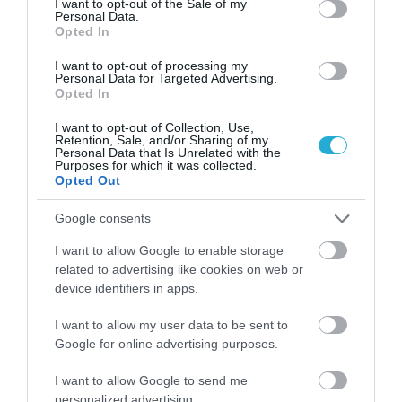
I want to opt-out of the Sale of my
Personal Data.
Opted In
Γ.Βρεττάκος στο pagenews.gr: «Το ΠΑΣΟΚ μπλοκάρει τη
Συνταγματική Αναθεώρηση και φορτώνει ευθύνες στη
I want to opt-out of processing my
χώρα»
Personal Data for Targeted Advertising.
Opted In
I want to opt-out of Collection, Use,
Retention, Sale, and/or Sharing of my
Personal Data that Is Unrelated with the
Purposes for which it was collected.
Opted Out
Google consents
I want to allow Google to enable storage
Μυρτώ Κοροβέση στο pagenews.gr: «Η κοινωνία ζητά
related to advertising like cookies on web or
διαφάνεια, όχι άλλα σκάνδαλα» – Τι λέει για τον ΟΠΕΚΕΠΕ
device identifiers in apps.
I want to allow my user data to be sent to
Google for online advertising purposes.
I want to allow Google to send me
personalized advertising.