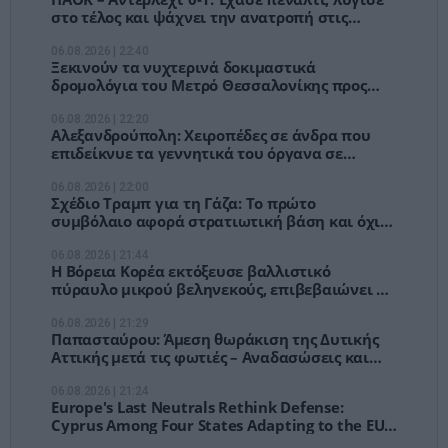
στο τέλος και ψάχνει την ανατροπή στις
Βρυξέλλες
06.08.2026 | 22:40
Ξεκινούν τα νυχτερινά δοκιμαστικά
δρομολόγια του Μετρό Θεσσαλονίκης προς
Καλαμαριά
06.08.2026 | 22:20
Αλεξανδρούπολη: Χειροπέδες σε άνδρα που
επιδείκνυε τα γεννητικά του όργανα σε
ανήλικες στον Άβαντα
06.08.2026 | 22:00
Σχέδιο Τραμπ για τη Γάζα: Το πρώτο
συμβόλαιο αφορά στρατιωτική βάση και όχι
ανοικοδόμηση
06.08.2026 | 21:44
Η Βόρεια Κορέα εκτόξευσε βαλλιστικό
πύραυλο μικρού βεληνεκούς, επιβεβαιώνει η
Σεούλ
06.08.2026 | 21:29
Παπασταύρου: Άμεση θωράκιση της Δυτικής
Αττικής μετά τις φωτιές – Αναδασώσεις και
νέο σχέδιο πρόληψης
06.08.2026 | 21:24
Europe's Last Neutrals Rethink Defense:
Cyprus Among Four States Adapting to the EU's
New Security Doctrine