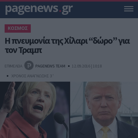
pagenews
.
gr
ΚΟΣΜΟΣ
​Η πνευμονία της Χίλαρι “δώρο” για
τον Τραμπ
ΕΠΙΜΕΛΕΙΑ
PAGENEWS TEAM
12.09.2016 | 10:18
ΧΡΟΝΟΣ ΑΝΑΓΝΩΣΗΣ 3 '