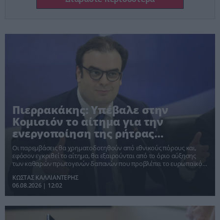
Πιερρακάκης: Υπέβαλε στην
Κομισιόν το αίτημα για την
ενεργοποίηση της ρήτρας
διαφυγής για την ενεργειακή
Οι παρεμβάσεις θα χρηματοδοτηθούν από εθνικούς πόρους και,
ανθεκτικότητα
εφόσον εγκριθεί το αίτημα, θα εξαιρούνται από το όριο αύξησης
των καθαρών πρωτογενών δαπανών που προβλέπει το ευρωπαϊκό
πλαίσιο οικονομικής διακυβέρνησης
ΚΩΣΤΑΣ ΚΑΛΛΙΑΝΤΕΡΗΣ
06.08.2026 | 12:02