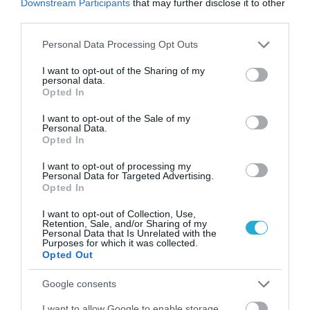
Downstream Participants
that may further disclose it to other
third parties.
Please note that this website/app uses one or more Google
Personal Data Processing Opt Outs
services and may gather and store information including but
not limited to your visit or usage behaviour. You may click to
I want to opt-out of the Sharing of my
personal data.
grant or deny consent to Google and its third-party tags to
Opted In
use your data for below specified purposes in below Google
consent section.
I want to opt-out of the Sale of my
Personal Data.
Opted In
I want to opt-out of processing my
Personal Data for Targeted Advertising.
Opted In
I want to opt-out of Collection, Use,
Retention, Sale, and/or Sharing of my
Personal Data that Is Unrelated with the
Purposes for which it was collected.
Opted Out
Πρόσφατα Επεισόδια
Google consents
I want to allow Google to enable storage