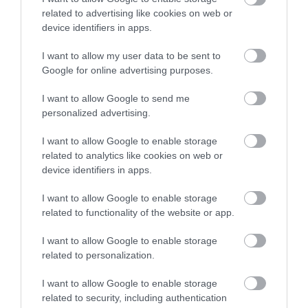
Τεμπονέρας στο
related to advertising like cookies on web or
pagenews.gr: «Η
device identifiers in apps.
χώρα δεν
αντέχει άλλη
I want to allow my user data to be sent to
26.07.2026 | 23:44
χαμένη
Google for online advertising purposes.
επταετία»–Τι
39 min
I want to allow Google to send me
είπε για
personalized advertising.
οικονομία,
Ειρήνη
ΟΠΕΚΕΠΕ,Τσίπρα
I want to allow Google to enable storage
Αγαπηδάκη στο
related to analytics like cookies on web or
pagenews.gr:
device identifiers in apps.
«Το
15.07.2026 | 20:21
"ΠΡΟΛΑΜΒΑΝΩ"
I want to allow Google to enable storage
έσωσε ζωές –
related to functionality of the website or app.
43 min
Από Σεπτέμβριο
I want to allow Google to enable storage
συνεχίζουμε πιο
related to personalization.
Μάριος
δυναμικά»
Θεμιστοκλέους
I want to allow Google to enable storage
στο
related to security, including authentication
pagenews.gr: