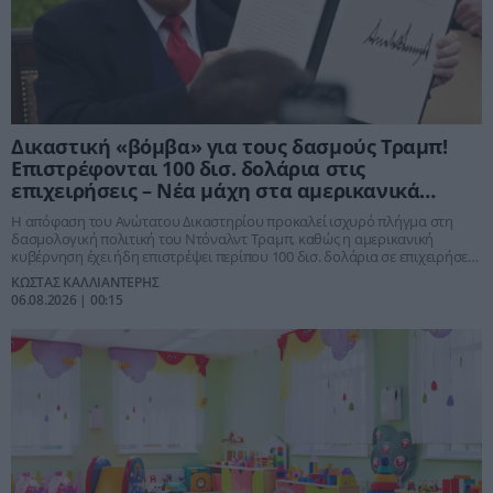
Δικαστική «βόμβα» για τους δασμούς Τραμπ!
Επιστρέφονται 100 δισ. δολάρια στις
επιχειρήσεις – Νέα μάχη στα αμερικανικά
δικαστήρια
Η απόφαση του Ανώτατου Δικαστηρίου προκαλεί ισχυρό πλήγμα στη
δασμολογική πολιτική του Ντόναλντ Τραμπ, καθώς η αμερικανική
κυβέρνηση έχει ήδη επιστρέψει περίπου 100 δισ. δολάρια σε επιχειρήσεις.
Την ίδια στιγμή, νέες προσφυγές απειλούν και το τελευταίο πακέτο
ΚΩΣΤΑΣ ΚΑΛΛΙΑΝΤΕΡΗΣ
δασμών, ανοίγοντας νέο κύκλο αβεβαιότητας για το παγκόσμιο εμπόριο.
06.08.2026 | 00:15