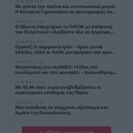
06.08.2026 | 14:01
Με φόντο την πισίνα και εντυπωσιακό μαγιό:
Η Κατερίνα Γερονικολού σε φωτογραφίες που
έγιναν viral
06.08.2026 | 14:00
Ο Άδωνις στριμώχνει το ΠΑΣΟΚ με απόφαση
του Ελεγκτικού: «Διαβάστε όλα τα έγγραφα,
όχι τα βολικά»
06.08.2026 | 13:53
Ορμούζ: Η συμφωνία Ιράν – Ομάν γεννά
ελπίδες, αλλά οι Χούθι μεταφέρουν την κρίση
στην Ερυθρά Θάλασσα
06.08.2026 | 13:40
Μητσοτάκης για myAGRO: «Τέλος στα
κυκλώματα και στο ρουσφέτι – Δικαιωθήκαμε
για τον ΟΠΕΚΕΠΕ»
06.08.2026 | 13:33
Με 45,44 εκατ. ευρώ αναβαθμίζονται οι
αεροπορικές υποδομές της Πάρου
06.08.2026 | 13:24
Νέα επένδυση σε σύγχρονο εξοπλισμό στο
λιμάνι της Θεσσαλονίκης
Διαβάστε περισσότερα