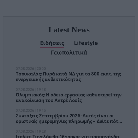
χειρουργείων»
Latest News
Ειδήσεις
Lifestyle
Γεωπολιτικά
07.08.2026 | 20:00
Τσουκαλάς: Πυρά κατά ΝΔ για τα 800 εκατ. της
ενεργειακής ανθεκτικότητας
07.08.2026 | 19:48
Ολυμπιακός: Η άδεια εργασίας καθυστερεί την
ανακοίνωση του Αντρέ Λουίς
07.08.2026 | 19:45
Συντάξεις Σεπτεμβρίου 2026: Αυτές είναι οι
οριστικές ημερομηνίες πληρωμής – Δείτε πότε
θα μπουν τα χρήματα
07.08.2026 | 19:28
Ιταλία: Συνελήφθη 16χρονος για προπαγάνδα