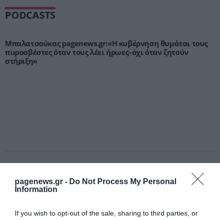
PODCASTS
Μπαλατσούκας pagenews.gr:«Η κυβέρνηση θυμάται τους
πυροσβέστες όταν τους λέει ήρωες–όχι όταν ζητούν
στήριξη»
Γ.Βρεττάκος στο pagenews.gr: «Το ΠΑΣΟΚ μπλοκάρει τη
Συνταγματική Αναθεώρηση και φορτώνει ευθύνες στη
pagenews.gr -
Do Not Process My Personal
χώρα»
Information
If you wish to opt-out of the sale, sharing to third parties, or