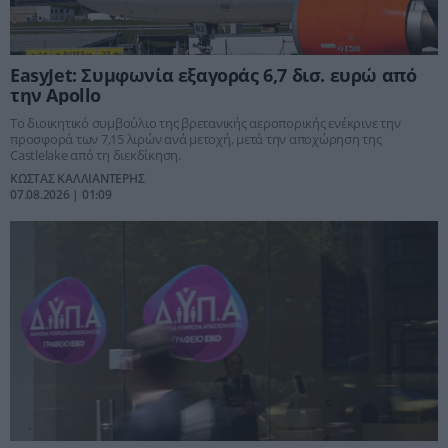
EasyJet: Συμφωνία εξαγοράς 6,7 δισ. ευρώ από
την Apollo
Το διοικητικό συμβούλιο της βρετανικής αεροπορικής ενέκρινε την
προσφορά των 7,15 λιρών ανά μετοχή, μετά την αποχώρηση της
Castlelake από τη διεκδίκηση.
ΚΩΣΤΑΣ ΚΑΛΛΙΑΝΤΕΡΗΣ
07.08.2026 | 01:09