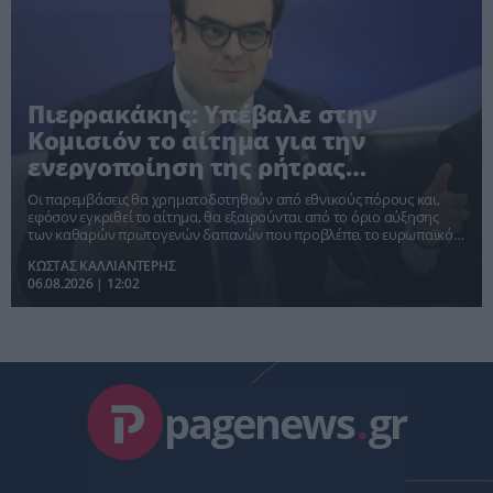
Πιερρακάκης: Υπέβαλε στην
Κομισιόν το αίτημα για την
ενεργοποίηση της ρήτρας
διαφυγής για την ενεργειακή
Οι παρεμβάσεις θα χρηματοδοτηθούν από εθνικούς πόρους και,
ανθεκτικότητα
εφόσον εγκριθεί το αίτημα, θα εξαιρούνται από το όριο αύξησης
των καθαρών πρωτογενών δαπανών που προβλέπει το ευρωπαϊκό
πλαίσιο οικονομικής διακυβέρνησης
ΚΩΣΤΑΣ ΚΑΛΛΙΑΝΤΕΡΗΣ
06.08.2026 | 12:02
pagenews
.
gr