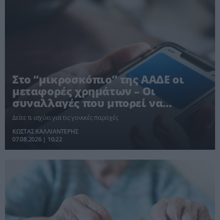
Στο “μικροσκόπιο” της ΑΑΔΕ οι
μεταφορές χρημάτων – Οι
συναλλαγές που μπορεί να
φορολογηθούν ως δωρεές
Δείτε τι ισχύει για τις γονικές παροχές
ΚΩΣΤΑΣ ΚΑΛΛΙΑΝΤΕΡΗΣ
07.08.2026 | 10:22