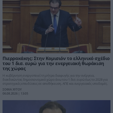
Πιερρακάκης: Στην Κομισιόν το ελληνικό σχέδιο
του 1 δισ. ευρώ για την ενεργειακή θωράκιση
της χώρας
Η κυβέρνηση ενεργοποιεί τη ρήτρα διαφυγής για την ενέργεια,
διεκδικώντας δημοσιονομικό χώρο άνω του 1 δισ. ευρώ έως το 2028 για
στρατηγικές επενδύσεις σε αποθήκευση, ΑΠΕ και ενεργειακές υποδομές.
ΣΟΦΙΑ ΧΥΤΟΥ
06.08.2026 | 13:05