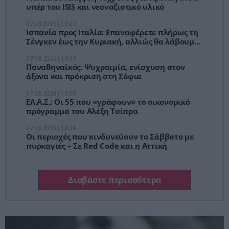
υπέρ του ISIS και νεοναζιστικό υλικό
07.08.2026 | 19:07
Ισπανία προς Ιταλία: Επαναφέρετε πλήρως τη
Σένγκεν έως την Κυριακή, αλλιώς θα λάβουμε
μέτρα
07.08.2026 | 19:03
Παναθηναϊκός: Ψυχραιμία, ενίσχυση στον
άξονα και πρόκριση στη Σόφια
07.08.2026 | 19:00
ΕΛ.Α.Σ.: Οι 55 που «γράφουν» το οικονομικό
πρόγραμμα του Αλέξη Τσίπρα
07.08.2026 | 18:38
Οι περιοχές που κινδυνεύουν το Σάββατο με
πυρκαγιές – Σε Red Code και η Αττική
Διαβάστε περισσότερα