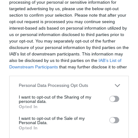
processing of your personal or sensitive information for
targeted advertising by us, please use the below opt-out
section to confirm your selection. Please note that after your
opt-out request is processed you may continue seeing
interest-based ads based on personal information utilized by
us or personal information disclosed to third parties prior to
your opt-out. You may separately opt-out of the further
disclosure of your personal information by third parties on the
Μυρτώ Κοροβέση στο pagenews.gr: «Η κοινωνία ζητά
IAB’s list of downstream participants. This information may
διαφάνεια, όχι άλλα σκάνδαλα» – Τι λέει για τον ΟΠΕΚΕΠΕ
also be disclosed by us to third parties on the
IAB’s List of
Downstream Participants
that may further disclose it to other
third parties.
Please note that this website/app uses one or more Google
Personal Data Processing Opt Outs
services and may gather and store information including but
not limited to your visit or usage behaviour. You may click to
I want to opt-out of the Sharing of my
personal data.
grant or deny consent to Google and its third-party tags to
Opted In
use your data for below specified purposes in below Google
consent section.
I want to opt-out of the Sale of my
Personal Data.
Opted In