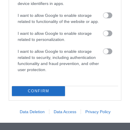
26.07.2026 | 23:44
χαμένη
device identifiers in apps.
επταετία»–Τι
39 min
είπε για
I want to allow Google to enable storage
related to functionality of the website or app.
οικονομία,
Ειρήνη
ΟΠΕΚΕΠΕ,Τσίπρα
I want to allow Google to enable storage
Αγαπηδάκη στο
related to personalization.
pagenews.gr:
«Το
I want to allow Google to enable storage
15.07.2026 | 20:21
"ΠΡΟΛΑΜΒΑΝΩ"
related to security, including authentication
έσωσε ζωές –
functionality and fraud prevention, and other
43 min
Από Σεπτέμβριο
user protection.
συνεχίζουμε πιο
Μάριος
δυναμικά»
Θεμιστοκλέους
CONFIRM
στο
pagenews.gr:
«Το νέο ΕΣΥ
14.07.2026 | 18:38
Data Deletion
Data Access
Privacy Policy
είναι ήδη εδώ
30 min
– Τέλος στις
αναμονές των