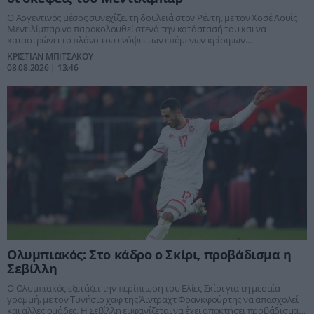
Ο Αργεντινός μέσος συνεχίζει τη δουλειά στον Ρέντη, με τον Χοσέ Λουίς
Μεντιλίμπαρ να παρακολουθεί στενά την κατάστασή του και να
καταστρώνει το πλάνο του ενόψει των επόμενων κρίσιμων
υποχρεώσεων.
ΚΡΙΣΤΙΑΝ ΜΠΙΤΣΑΚΟΥ
08.08.2026 | 13:46
Ολυμπιακός: Στο κάδρο ο Σκίρι, προβάδισμα η
Σεβίλλη
Ο Ολυμπιακός εξετάζει την περίπτωση του Ελίες Σκίρι για τη μεσαία
γραμμή, με τον Τυνήσιο χαφ της Άιντραχτ Φρανκφούρτης να απασχολεί
και άλλες ομάδες. Η Σεβίλλη εμφανίζεται να έχει αποκτήσει προβάδισμα