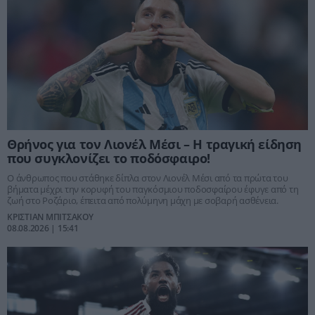
Θρήνος για τον Λιονέλ Μέσι – Η τραγική είδηση
που συγκλονίζει το ποδόσφαιρο!
Ο άνθρωπος που στάθηκε δίπλα στον Λιονέλ Μέσι από τα πρώτα του
βήματα μέχρι την κορυφή του παγκόσμιου ποδοσφαίρου έφυγε από τη
ζωή στο Ροζάριο, έπειτα από πολύμηνη μάχη με σοβαρή ασθένεια.
ΚΡΙΣΤΙΑΝ ΜΠΙΤΣΑΚΟΥ
08.08.2026 | 15:41