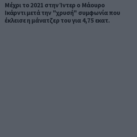
Μέχρι το 2021 στην Ίντερ ο Μάουρο
Ικάρντι μετά την "χρυσή" συμφωνία που
έκλεισε η μάνατζερ του για 4,75 εκατ.