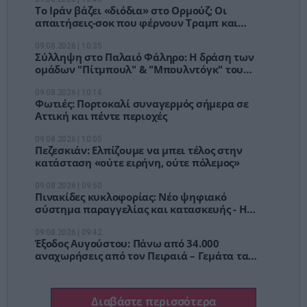
Το Ιράν βάζει «διόδια» στο Ορμούζ; Οι
απαιτήσεις-σοκ που φέρνουν Τραμπ και
αγορές σε δύσκολη θέση
09.08.2026 | 10:35
Σύλληψη στο Παλαιό Φάληρο: Η δράση των
ομάδων "Πίτμπουλ" & "Μπουλντόγκ" του
"Έντικ"
09.08.2026 | 10:14
Φωτιές: Πορτοκαλί συναγερμός σήμερα σε
Αττική και πέντε περιοχές
09.08.2026 | 10:05
Πεζεσκιάν: Ελπίζουμε να μπει τέλος στην
κατάσταση «ούτε ειρήνη, ούτε πόλεμος»
09.08.2026 | 09:50
Πινακίδες κυκλοφορίας: Νέο ψηφιακό
σύστημα παραγγελίας και κατασκευής - Η
διαδικασία βήμα βήμα
09.08.2026 | 09:42
Έξοδος Αυγούστου: Πάνω από 34.000
αναχωρήσεις από τον Πειραιά – Γεμάτα τα
ΚΤΕΛ, αδειάζει η Αθήνα
Διαβάστε περισσότερα