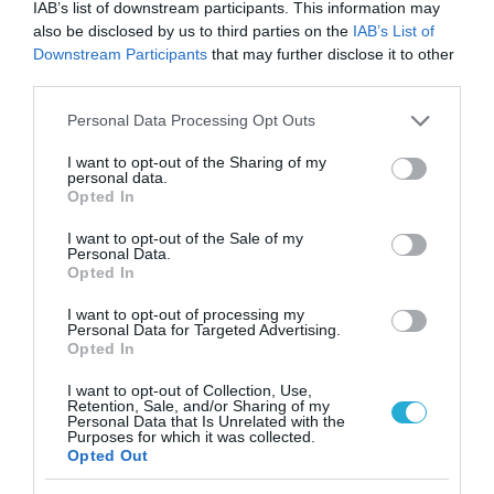
IAB’s list of downstream participants. This information may
also be disclosed by us to third parties on the
IAB’s List of
Downstream Participants
that may further disclose it to other
third parties.
Please note that this website/app uses one or more Google
Personal Data Processing Opt Outs
services and may gather and store information including but
not limited to your visit or usage behaviour. You may click to
I want to opt-out of the Sharing of my
personal data.
grant or deny consent to Google and its third-party tags to
Opted In
use your data for below specified purposes in below Google
consent section.
I want to opt-out of the Sale of my
Personal Data.
Opted In
I want to opt-out of processing my
Personal Data for Targeted Advertising.
Opted In
I want to opt-out of Collection, Use,
Retention, Sale, and/or Sharing of my
Πρόσφατα Επεισόδια
Personal Data that Is Unrelated with the
Purposes for which it was collected.
Opted Out