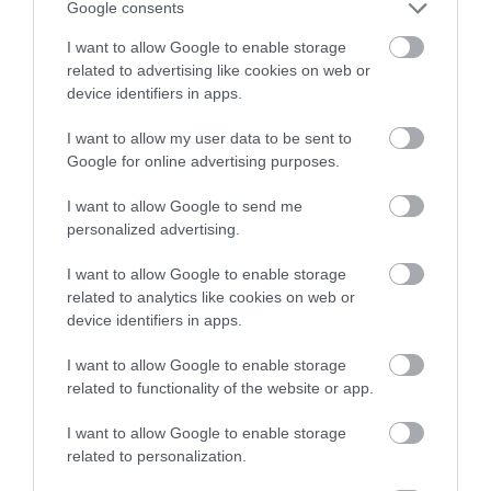
Τεμπονέρας στο
Google consents
pagenews.gr: «Η
I want to allow Google to enable storage
χώρα δεν
related to advertising like cookies on web or
αντέχει άλλη
device identifiers in apps.
26.07.2026 | 23:44
χαμένη
επταετία»–Τι
I want to allow my user data to be sent to
39 min
είπε για
Google for online advertising purposes.
οικονομία,
Ειρήνη
ΟΠΕΚΕΠΕ,Τσίπρα
I want to allow Google to send me
Αγαπηδάκη στο
personalized advertising.
pagenews.gr:
I want to allow Google to enable storage
«Το
related to analytics like cookies on web or
15.07.2026 | 20:21
"ΠΡΟΛΑΜΒΑΝΩ"
device identifiers in apps.
έσωσε ζωές –
43 min
Από Σεπτέμβριο
I want to allow Google to enable storage
συνεχίζουμε πιο
related to functionality of the website or app.
Μάριος
δυναμικά»
Θεμιστοκλέους
I want to allow Google to enable storage
στο
related to personalization.
pagenews.gr: