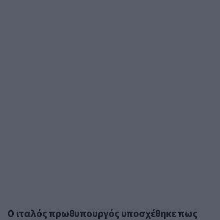
Ο ιταλός πρωθυπουργός υποσχέθηκε πως