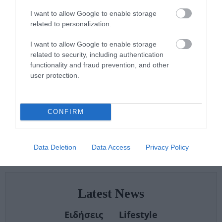
«Το
I want to allow Google to enable storage
15.07.2026 | 20:21
"ΠΡΟΛΑΜΒΑΝΩ"
related to personalization.
έσωσε ζωές –
43 min
Από Σεπτέμβριο
I want to allow Google to enable storage
συνεχίζουμε πιο
related to security, including authentication
Μάριος
δυναμικά»
functionality and fraud prevention, and other
Θεμιστοκλέους
user protection.
στο
pagenews.gr:
«Το νέο ΕΣΥ
14.07.2026 | 18:38
CONFIRM
είναι ήδη εδώ
30 min
– Τέλος στις
αναμονές των
Data Deletion
Data Access
Privacy Policy
χειρουργείων»
Latest News
Ειδήσεις
Lifestyle