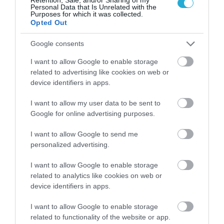
Personal Data that Is Unrelated with the
Purposes for which it was collected.
Opted Out
Google consents
I want to allow Google to enable storage
Πρόσφατα Επεισόδια
related to advertising like cookies on web or
device identifiers in apps.
I want to allow my user data to be sent to
Τεμπονέρας στο
Google for online advertising purposes.
pagenews.gr: «Η
χώρα δεν
I want to allow Google to send me
αντέχει άλλη
personalized advertising.
26.07.2026 | 23:44
χαμένη
επταετία»–Τι
I want to allow Google to enable storage
39 min
είπε για
related to analytics like cookies on web or
οικονομία,
device identifiers in apps.
Ειρήνη
ΟΠΕΚΕΠΕ,Τσίπρα
I want to allow Google to enable storage
Αγαπηδάκη στο
related to functionality of the website or app.
pagenews.gr: