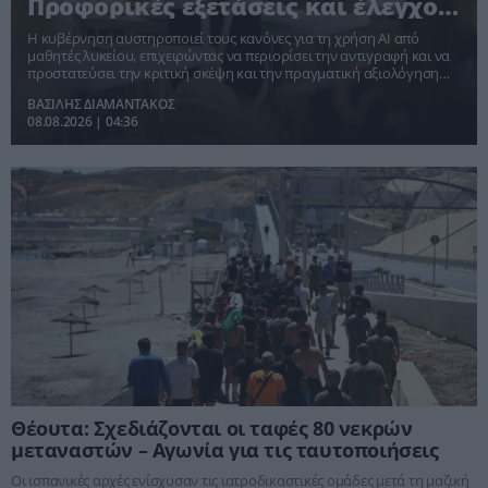
Προφορικές εξετάσεις και έλεγχος
υπολογιστών
Η κυβέρνηση αυστηροποιεί τους κανόνες για τη χρήση AI από
μαθητές λυκείου, επιχειρώντας να περιορίσει την αντιγραφή και να
προστατεύσει την κριτική σκέψη και την πραγματική αξιολόγηση
των γνώσεων.
ΒΑΣΙΛΗΣ ΔΙΑΜΑΝΤΑΚΟΣ
08.08.2026 | 04:36
Θέουτα: Σχεδιάζονται οι ταφές 80 νεκρών
μεταναστών – Αγωνία για τις ταυτοποιήσεις
Οι ισπανικές αρχές ενίσχυσαν τις ιατροδικαστικές ομάδες μετά τη μαζική