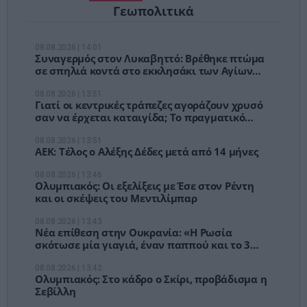
Γεωπολιτικά
08.08.2026 | 14:01
Συναγερμός στον Λυκαβηττό: Βρέθηκε πτώμα
σε σπηλιά κοντά στο εκκλησάκι των Αγίων
Ισιδώρων
08.08.2026 | 13:51
Γιατί οι κεντρικές τράπεζες αγοράζουν χρυσό
σαν να έρχεται καταιγίδα; Το πραγματικό
στοίχημα δεν είναι ο πληθωρισμός
08.08.2026 | 13:51
ΑΕΚ: Τέλος ο Αλέξης Δέδες μετά από 14 μήνες
08.08.2026 | 13:46
Ολυμπιακός: Οι εξελίξεις με Έσε στον Ρέντη
και οι σκέψεις του Μεντιλίμπαρ
08.08.2026 | 13:43
Νέα επίθεση στην Ουκρανία: «Η Ρωσία
σκότωσε μία γιαγιά, έναν παππού και το 3
ετών εγγόνι τους», λέει ο Ζελένσκι
08.08.2026 | 13:42
Ολυμπιακός: Στο κάδρο ο Σκίρι, προβάδισμα η
Σεβίλλη