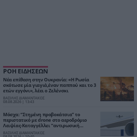
ΡΟΗ ΕΙΔΗΣΕΩΝ
Νέα επίθεση στην Ουκρανία: «Η Ρωσία
σκότωσε μία γιαγιά,έναν παππού και το 3
ετών εγγόνι», λέει ο Ζελένσκι
ΒΑΣΙΛΗΣ ΔΙΑΜΑΝΤΑΚΟΣ
08.08.2026 | 13:43
Μόσχα: “Στημένη προβοκάτσια” το
περιστατικό με drone στο αεροδρόμιο
Λειψίας-Καταγγέλλει “αντιρωσική
υστερία”
ΒΑΣΙΛΗΣ ΔΙΑΜΑΝΤΑΚΟΣ
08.08.2026 | 10:40