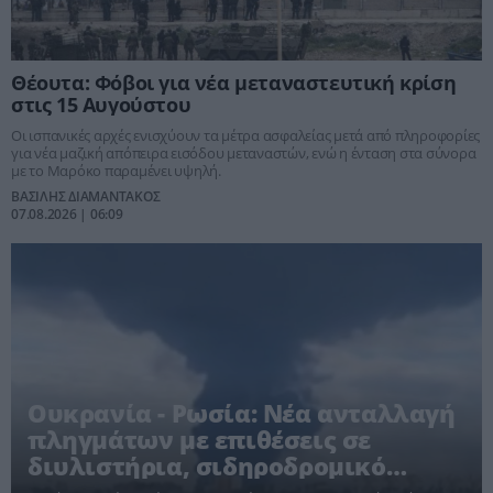
Θέουτα: Φόβοι για νέα μεταναστευτική κρίση
στις 15 Αυγούστου
Οι ισπανικές αρχές ενισχύουν τα μέτρα ασφαλείας μετά από πληροφορίες
για νέα μαζική απόπειρα εισόδου μεταναστών, ενώ η ένταση στα σύνορα
με το Μαρόκο παραμένει υψηλή.
ΒΑΣΙΛΗΣ ΔΙΑΜΑΝΤΑΚΟΣ
07.08.2026 | 06:09
Ουκρανία - Ρωσία: Νέα ανταλλαγή
πληγμάτων με επιθέσεις σε
διυλιστήρια, σιδηροδρομικό
σταθμό και πλοίο