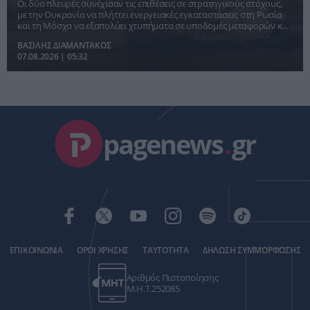
Οι δύο πλευρές συνέχισαν τις επιθέσεις σε στρατηγικούς στόχους,
με την Ουκρανία να πλήττει ενεργειακές εγκαταστάσεις στη Ρωσία
και τη Μόσχα να εξαπολύει χτυπήματα σε υποδομές μεταφορών και
λιμενικές εγκαταστάσεις.
ΒΑΣΙΛΗΣ ΔΙΑΜΑΝΤΑΚΟΣ
07.08.2026 | 05:32
pagenews
.
gr
ΕΠΙΚΟΙΝΩΝΙΑ
ΟΡΟΙ ΧΡΗΣΗΣ
ΤΑΥΤΟΤΗΤΑ
ΔΗΛΩΣΗ ΣΥΜΜΟΡΦΩΣΗΣ
Αριθμός Πιστοποίησης
Μ.Η.Τ.252085