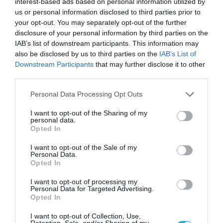
interest-based ads based on personal information utilized by
Μυρτώ Κοροβέση στο pagenews.gr: «Η κοινωνία ζητά
διαφάνεια, όχι άλλα σκάνδαλα» – Τι λέει για τον ΟΠΕΚΕΠΕ
us or personal information disclosed to third parties prior to
your opt-out. You may separately opt-out of the further
disclosure of your personal information by third parties on the
IAB’s list of downstream participants. This information may
also be disclosed by us to third parties on the
IAB’s List of
Downstream Participants
that may further disclose it to other
third parties.
Please note that this website/app uses one or more Google
Personal Data Processing Opt Outs
services and may gather and store information including but
not limited to your visit or usage behaviour. You may click to
I want to opt-out of the Sharing of my
personal data.
grant or deny consent to Google and its third-party tags to
Opted In
use your data for below specified purposes in below Google
consent section.
I want to opt-out of the Sale of my
Personal Data.
Opted In
I want to opt-out of processing my
Personal Data for Targeted Advertising.
Opted In
I want to opt-out of Collection, Use,
Retention, Sale, and/or Sharing of my