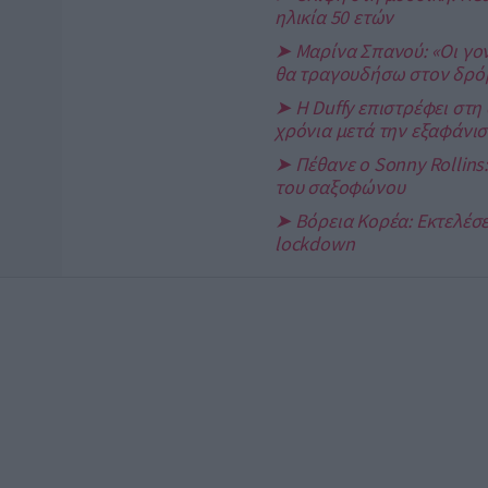
ηλικία 50 ετών
➤ Μαρίνα Σπανού: «Οι γον
θα τραγουδήσω στον δρό
➤ Η Duffy επιστρέφει στη
χρόνια μετά την εξαφάνισ
➤ Πέθανε ο Sonny Rollins
του σαξοφώνου
➤ Βόρεια Κορέα: Εκτελέσει
lockdown