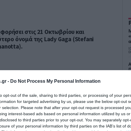
φορήσει στις 21 Οκτωβρίου και
Μ
«
ύτερο όνομά της Lady Gaga (Stefani
α
anotta).
μ
Ι
φ
0
α
θ
Α
Π
«
π
.gr -
Do Not Process My Personal Information
Ι
μ
0
σ
to opt-out of the sale, sharing to third parties, or processing of your per
Σ
formation for targeted advertising by us, please use the below opt-out s
τ
σ
r selection. Please note that after your opt-out request is processed y
Ε
eing interest-based ads based on personal information utilized by us or
Ι
α
0
disclosed to third parties prior to your opt-out. You may separately opt-
έ
losure of your personal information by third parties on the IAB’s list of
Η