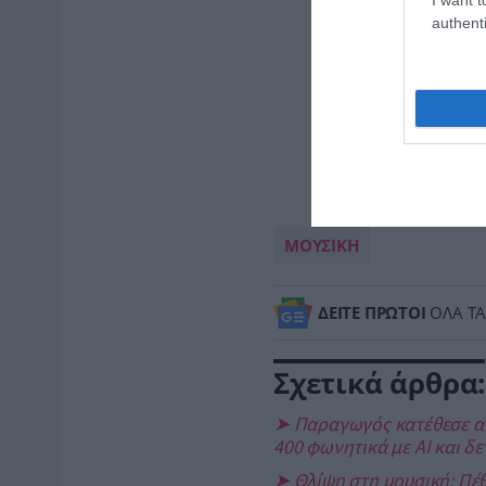
authenti
ΜΟΥΣΙΚΗ
ΔΕΙΤΕ ΠΡΩΤΟΙ
ΟΛΑ ΤΑ
Σχετικά άρθρα:
➤ Παραγωγός κατέθεσε αγω
400 φωνητικά με AI και δ
➤ Θλίψη στη μουσική: Πέθ