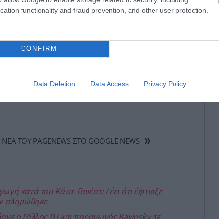
cation functionality and fraud prevention, and other user protection.
CONFIRM
Data Deletion
Data Access
Privacy Policy
 ΝΕΑ ΤΟΥ PAGENEWS ΣΤΟ GOOGLE NEWS
γή κατά του Κάνιε Γουέστ: Λέει ότι έφτιαξε
εν πληρώθηκε
ανε ο Γάλλος DJ και παραγωγός Kavinsky σε