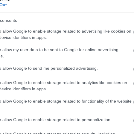
Out
ων των τραγουδιών του νέου της άλμπουμ η
Γ
ό τον προσωπικό της λογαριασμό στο Twitter.
μ
consents
νει έντεκα τραγούδια και τρία κομμάτια δώρο,
Α
 έκδοσης.
o allow Google to enable storage related to advertising like cookies on
evice identifiers in apps.
ει στις 21 Οκτωβρίου και φέρει ως τίτλο το
o allow my user data to be sent to Google for online advertising
aga (Stefani Joanne Angelina Germanotta), που
s.
ας της, η οποία πέθανε σε ηλικία 19 χρόνων,
οσο νόσημα. Η Lady Gaga δεν γνώρισε ποτέ
to allow Google to send me personalized advertising.
, αλλά υποστηρίζει ότι, πάντα, νιώθει ένα
o allow Google to enable storage related to analytics like cookies on
evice identifiers in apps.
Μ
κ
ρει και το ιταλικό εστιατόριο της οικογένειας
σ
o allow Google to enable storage related to functionality of the website
ζεται «Joanne Trattoria».
o allow Google to enable storage related to personalization.
o allow Google to enable storage related to security, including