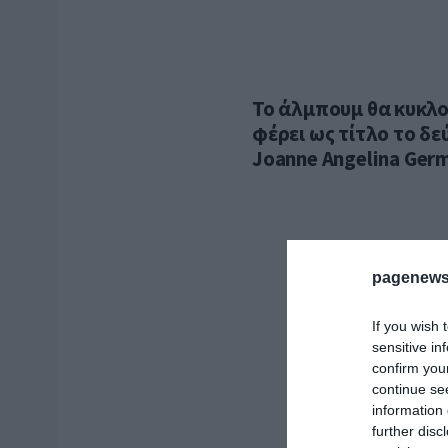
Το άλμπουμ θα κυκλο
φέρει ως τίτλο το δε
Joanne Angelina Germ
pagenews
If you wish 
sensitive in
confirm you
continue se
information 
further disc