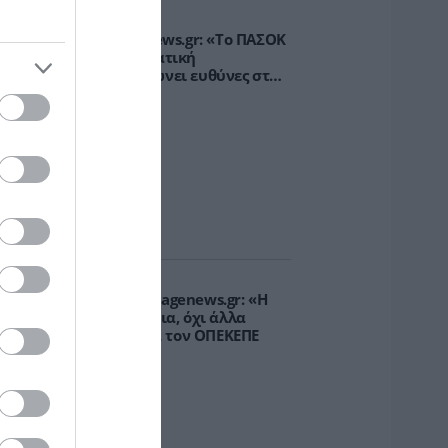
.Βρεττάκος στο pagenews.gr: «Το ΠΑΣΟΚ
πλοκάρει τη Συνταγματική
ναθεώρηση και φορτώνει ευθύνες στη
χώρα»
υρτώ Κοροβέση στο pagenews.gr: «Η
οινωνία ζητά διαφάνεια, όχι άλλα
κάνδαλα» – Τι λέει για τον ΟΠΕΚΕΠΕ