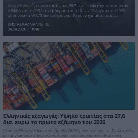
καταβολών
Νέες πληρωμές συνολικού ύψους 56,7 εκατ. ευρώ έρχονται από τον
e-ΕΦΚΑ και τη ΔΥΠΑ την εβδομάδα από 10 έως 14 Αυγούστου 2026,
με συνολικά 58.370 δικαιούχους να βλέπουν χρήματα στους
λογαριασμούς τους.
ΚΩΣΤΑΣ ΚΑΛΛΙΑΝΤΕΡΗΣ
08.08.2026 | 10:48
Ελληνικές εξαγωγές: Υψηλό τριετίας στα 27,6
δισ. ευρώ το πρώτο εξάμηνο του 2026
Άλμα 14,6% στο εξάμηνο και έκρηξη 26,3% μόνο τον Ιούνιο – Πρώτες ύλες
και μηχανήματα οδηγούν την άνοδο, ενώ ενισχύεται αισθητά και η