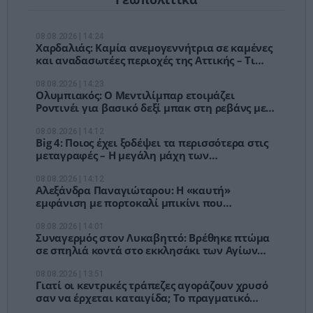
08.08.2026 | 14:24
Χαρδαλιάς: Καμία ανεμογεννήτρια σε καμένες
και αναδασωτέες περιοχές της Αττικής – Τι
προβλέπει η νέα δέσμευση
08.08.2026 | 14:23
Ολυμπιακός: Ο Μεντιλίμπαρ ετοιμάζει
Ροντινέι για βασικό δεξί μπακ στη ρεβάνς με
τη Ναϊμέγκεν
08.08.2026 | 14:12
Big 4: Ποιος έχει ξοδέψει τα περισσότερα στις
μεταγραφές – Η μεγάλη μάχη των
εκατομμυρίων
08.08.2026 | 14:12
Αλεξάνδρα Παναγιώταρου: Η «καυτή»
εμφάνιση με πορτοκαλί μπικίνι που
μαγνήτισε τα βλέμματα στη Μύκονο [pics]
08.08.2026 | 14:01
Συναγερμός στον Λυκαβηττό: Βρέθηκε πτώμα
σε σπηλιά κοντά στο εκκλησάκι των Αγίων
Ισιδώρων
08.08.2026 | 13:51
Γιατί οι κεντρικές τράπεζες αγοράζουν χρυσό
σαν να έρχεται καταιγίδα; Το πραγματικό
στοίχημα δεν είναι ο πληθωρισμός