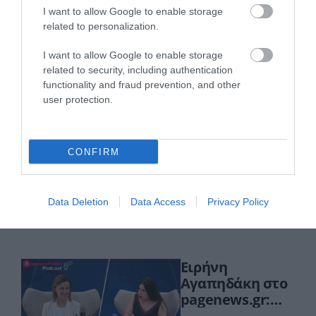
I want to allow Google to enable storage
related to personalization.
I want to allow Google to enable storage
related to security, including authentication
Πρόσφατα Επεισόδια
functionality and fraud prevention, and other
user protection.
Τεμπονέρας στο
pagenews.gr: «Η
CONFIRM
χώρα δεν
αντέχει άλλη
26.07.2026 | 23:44
χαμένη
Data Deletion
Data Access
Privacy Policy
επταετία»–Τι
39 min
είπε για
οικονομία,
Ειρήνη
ΟΠΕΚΕΠΕ,Τσίπρα
Αγαπηδάκη στο
pagenews.gr:
«Το