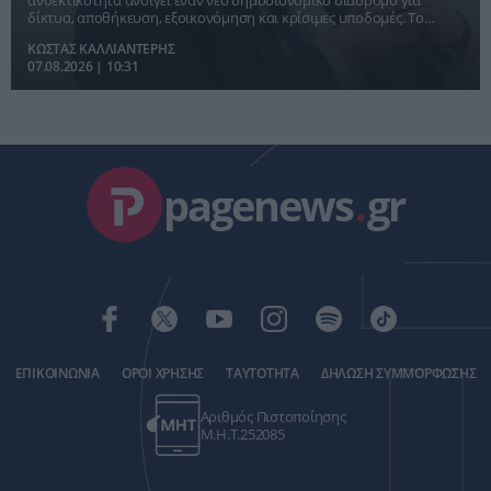
δίκτυα, αποθήκευση, εξοικονόμηση και κρίσιμες υποδομές. Το
πραγματικό διακύβευμα όμως είναι μεγαλύτερο: αν η Ελλάδα
ΚΩΣΤΑΣ ΚΑΛΛΙΑΝΤΕΡΗΣ
καταφέρει να μετατρέψει τον έκτακτο δημοσιονομικό χώρο σε
07.08.2026 | 10:31
μόνιμη μείωση του ενεργειακού κόστους, αύξηση επενδύσεων και
ενίσχυση της ανταγωνιστικότητας.
pagenews
.
gr
ΕΠΙΚΟΙΝΩΝΙΑ
ΟΡΟΙ ΧΡΗΣΗΣ
ΤΑΥΤΟΤΗΤΑ
ΔΗΛΩΣΗ ΣΥΜΜΟΡΦΩΣΗΣ
Αριθμός Πιστοποίησης
Μ.Η.Τ.252085