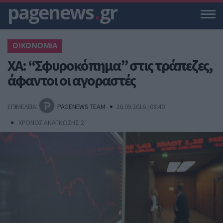
pagenews
.
gr
ΟΙΚΟΝΟΜΙΑ
ΧΑ: “Σφυροκόπημα” στις τράπεζες,
άφαντοι οι αγοραστές
ΕΠΙΜΕΛΕΙΑ
PAGENEWS TEAM
26.09.2016 | 08:40
ΧΡΟΝΟΣ ΑΝΑΓΝΩΣΗΣ 2 '