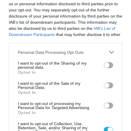
us or personal information disclosed to third parties prior to
your opt-out. You may separately opt-out of the further
disclosure of your personal information by third parties on the
IAB’s list of downstream participants. This information may
also be disclosed by us to third parties on the
IAB’s List of
Downstream Participants
that may further disclose it to other
third parties.
Please note that this website/app uses one or more Google
Γ.Βρεττάκος στο pagenews.gr: «Το ΠΑΣΟΚ μπλοκάρει τη
Personal Data Processing Opt Outs
Συνταγματική Αναθεώρηση και φορτώνει ευθύνες στη
services and may gather and store information including but
χώρα»
not limited to your visit or usage behaviour. You may click to
I want to opt-out of the Sharing of my
personal data.
grant or deny consent to Google and its third-party tags to
Opted In
use your data for below specified purposes in below Google
consent section.
I want to opt-out of the Sale of my
Personal Data.
Opted In
I want to opt-out of processing my
Personal Data for Targeted Advertising.
Opted In
I want to opt-out of Collection, Use,
Μυρτώ Κοροβέση στο pagenews.gr: «Η κοινωνία ζητά
Retention, Sale, and/or Sharing of my