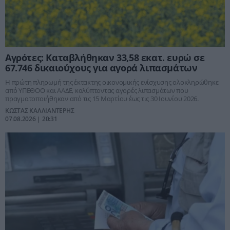
Αγρότες: Καταβλήθηκαν 33,58 εκατ. ευρώ σε
67.746 δικαιούχους για αγορά λιπασμάτων
Η πρώτη πληρωμή της έκτακτης οικονομικής ενίσχυσης ολοκληρώθηκε
από ΥΠΕΘΟΟ και ΑΑΔΕ, καλύπτοντας αγορές λιπασμάτων που
πραγματοποιήθηκαν από τις 15 Μαρτίου έως τις 30 Ιουνίου 2026.
ΚΩΣΤΑΣ ΚΑΛΛΙΑΝΤΕΡΗΣ
07.08.2026 | 20:31