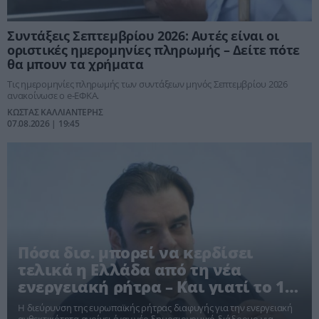
Συντάξεις Σεπτεμβρίου 2026: Αυτές είναι οι
οριστικές ημερομηνίες πληρωμής – Δείτε πότε
θα μπουν τα χρήματα
Τις ημερομηνίες πληρωμής των συντάξεων μηνός Σεπτεμβρίου 2026
ανακοίνωσε ο e-ΕΦΚΑ.
ΚΩΣΤΑΣ ΚΑΛΛΙΑΝΤΕΡΗΣ
07.08.2026 | 19:45
Πόσα δισ. μπορεί να κερδίσει
τελικά η Ελλάδα από τη νέα
ενεργειακή ρήτρα – Και γιατί το 1
δισ. ίσως είναι μόνο η αρχή
Η διεύρυνση της ευρωπαϊκής ρήτρας διαφυγής για την ενεργειακή
ανθεκτικότητα ανοίγει έναν νέο δημοσιονομικό διάδρομο για