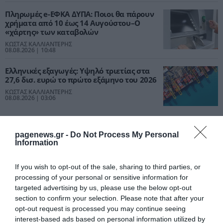
Πληρωμές e-ΕΦΚΑ ΔΥΠΑ: Ποιοι θα πάρουν
χρήματα από 10 έως 14 Αυγούστου–Ο
«χάρτης» των καταβολών
ΚΩΣΤΑΣ ΚΑΛΛΙΑΝΤΕΡΗΣ
08.08.2026 | 10:48
Ελληνικές εξαγωγές: Υψηλό τριετίας στα
27,6 δισ. ευρώ το πρώτο εξάμηνο του 2026
ΚΩΣΤΑΣ ΚΑΛΛΙΑΝΤΕΡΗΣ
08.08.2026 | 03:06
pagenews.gr -
Do Not Process My Personal
Information
PODCASTS
If you wish to opt-out of the sale, sharing to third parties, or
processing of your personal or sensitive information for
Μπαλατσούκας pagenews.gr:«Η κυβέρνηση θυμάται τους
targeted advertising by us, please use the below opt-out
πυροσβέστες όταν τους λέει ήρωες–όχι όταν ζητούν
section to confirm your selection. Please note that after your
στήριξη»
opt-out request is processed you may continue seeing
interest-based ads based on personal information utilized by