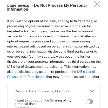
pagenews.gr -
Do Not Process My Personal
Information
Γ.Βρεττάκος στο pagenews.gr: «Το ΠΑΣΟΚ μπλοκάρει τη
If you wish to opt-out of the sale, sharing to third parties, or
Συνταγματική Αναθεώρηση και φορτώνει ευθύνες στη
processing of your personal or sensitive information for
χώρα»
targeted advertising by us, please use the below opt-out
section to confirm your selection. Please note that after your
opt-out request is processed you may continue seeing
interest-based ads based on personal information utilized by
us or personal information disclosed to third parties prior to
your opt-out. You may separately opt-out of the further
disclosure of your personal information by third parties on the
IAB’s list of downstream participants. This information may
also be disclosed by us to third parties on the
IAB’s List of
Downstream Participants
that may further disclose it to other
Μυρτώ Κοροβέση στο pagenews.gr: «Η κοινωνία ζητά
third parties.
διαφάνεια, όχι άλλα σκάνδαλα» – Τι λέει για τον ΟΠΕΚΕΠΕ
Please note that this website/app uses one or more Google
Personal Data Processing Opt Outs
services and may gather and store information including but
not limited to your visit or usage behaviour. You may click to
I want to opt-out of the Sharing of my
personal data.
grant or deny consent to Google and its third-party tags to
Opted In