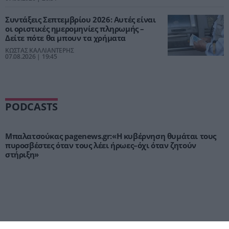
Συντάξεις Σεπτεμβρίου 2026: Αυτές είναι
οι οριστικές ημερομηνίες πληρωμής –
Δείτε πότε θα μπουν τα χρήματα
ΚΩΣΤΑΣ ΚΑΛΛΙΑΝΤΕΡΗΣ
07.08.2026 | 19:45
PODCASTS
Μπαλατσούκας pagenews.gr:«Η κυβέρνηση θυμάται τους
πυροσβέστες όταν τους λέει ήρωες–όχι όταν ζητούν
στήριξη»