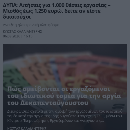
ΔΥΠΑ: Αιτήσεις για 1.000 θέσεις εργασίας –
Μισθός έως 1.250 ευρώ, δείτε αν είστε
δικαιούχοι
Ανοιξε η ηλεκτρονική πλατφόρμα
ΚΩΣΤΑΣ ΚΑΛΛΙΑΝΤΕΡΗΣ
06.08.2026 | 16:15
Πώς αμείβονται οι εργαζόμενοι
του ιδιωτικού τομέα για την αργία
του Δεκαπενταύγουστου
Διευκρινίσεις σχετικά με την αμοιβή των εργαζομένων του ιδιωτικού
τομέα κατά την αργία της 15ης Αυγούστου παρέχει η ΓΣΕΕ, μέσω του
Κέντρου Πληροφόρησης Εργαζομένων και Ανέργων της
Συνομοσπονδίας (ΚΕΠΕΑ/ΓΣΕΕ)
ΚΩΣΤΑΣ ΚΑΛΛΙΑΝΤΕΡΗΣ