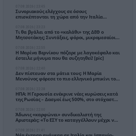
Σαμαρά και Σπίρτζη
07.08.2026 | 23:45
Συνοριακούς ελέγχους σε όσους
επισκέπτονται τη χώρα από την Ιταλία
ανακοίνωσε η Ισπανία
07.08.2026 | 23:23
Τι θα βγάλει από το «καλάθι» της ΔΕΘ ο
Μητσοτάκης; Συντάξεις, φόροι, μικρομεσαίοι
και €1,1 δισ. για ενέργεια
07.08.2026 | 22:55
Η Μαρίνα Βερνίκου πόζαρε με λαγοκέφαλο και
έστειλε μήνυμα που θα συζητηθεί! [pic]
07.08.2026 | 22:40
Δεν πίστευαν στα μάτια τους: Η Μαρία
Μενούνος φόρεσε το πιο ελληνικό μπικίνι του
καλοκαιριού! [pics]
07.08.2026 | 22:28
ΗΠΑ: Η Γερουσία ενέκρινε νέες κυρώσεις κατά
της Ρωσίας – Δασμοί έως 500%, στο στόχαστρο
Κίνα και Ινδία
07.08.2026 | 22:00
Άδωνις «καρφώνει» συνδικαλιστή της
Αριστεράς: «Το ΕΣΥ το καταγγέλλουν μέχρι να
το χρειαστούν»
07.08.2026 | 21:41
Νέα ένταση ανάμεσα σε Ιταλία και Ισπανία-