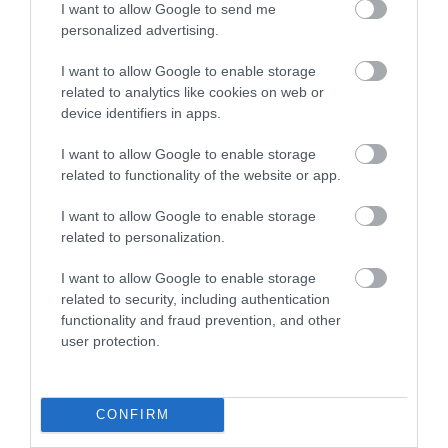
I want to allow Google to send me
Πρόσφατα Επεισόδια
personalized advertising.
I want to allow Google to enable storage
Τεμπονέρας στο
related to analytics like cookies on web or
device identifiers in apps.
pagenews.gr: «Η
χώρα δεν
I want to allow Google to enable storage
αντέχει άλλη
related to functionality of the website or app.
26.07.2026 | 23:44
χαμένη
επταετία»–Τι
I want to allow Google to enable storage
39 min
είπε για
related to personalization.
οικονομία,
Ειρήνη
ΟΠΕΚΕΠΕ,Τσίπρα
I want to allow Google to enable storage
Αγαπηδάκη στο
related to security, including authentication
functionality and fraud prevention, and other
pagenews.gr:
user protection.
«Το
15.07.2026 | 20:21
"ΠΡΟΛΑΜΒΑΝΩ"
έσωσε ζωές –
43 min
Από Σεπτέμβριο
CONFIRM
συνεχίζουμε πιο