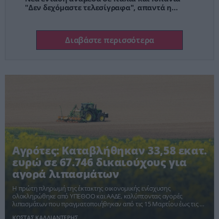
"Δεν δεχόμαστε τελεσίγραφα", απαντά η
Μελόνι
Διαβάστε περισσότερα
Αγρότες: Καταβλήθηκαν 33,58 εκατ.
ευρώ σε 67.746 δικαιούχους για
αγορά λιπασμάτων
Η πρώτη πληρωμή της έκτακτης οικονομικής ενίσχυσης
ολοκληρώθηκε από ΥΠΕΘΟΟ και ΑΑΔΕ, καλύπτοντας αγορές
λιπασμάτων που πραγματοποιήθηκαν από τις 15 Μαρτίου έως τις 30
Ιουνίου 2026.
ΚΩΣΤΑΣ ΚΑΛΛΙΑΝΤΕΡΗΣ