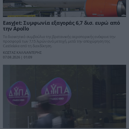
EasyJet: Συμφωνία εξαγοράς 6,7 δισ. ευρώ από
την Apollo
Το διοικητικό συμβούλιο της βρετανικής αεροπορικής ενέκρινε την
προσφορά των 7,15 λιρών ανά μετοχή, μετά την αποχώρηση της
Castlelake από τη διεκδίκηση.
ΚΩΣΤΑΣ ΚΑΛΛΙΑΝΤΕΡΗΣ
07.08.2026 | 01:09