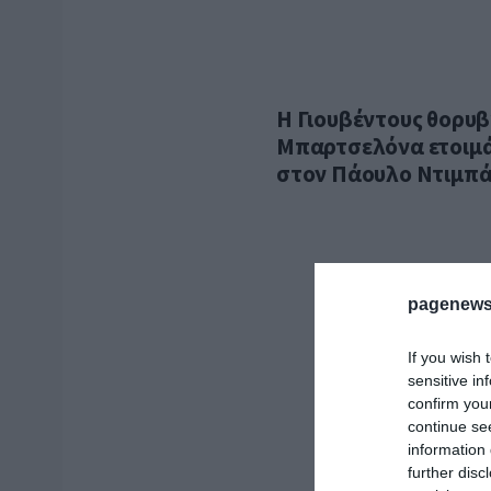
Η Γιουβέντους θορυβ
Μπαρτσελόνα ετοιμά
στον Πάουλο Ντιμπά
pagenews
If you wish 
sensitive in
confirm you
continue se
information 
further disc