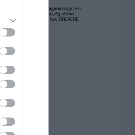
υρτώ Κοροβέση στο pagenews.gr: «Η
οινωνία ζητά διαφάνεια, όχι άλλα
κάνδαλα» – Τι λέει για τον ΟΠΕΚΕΠΕ