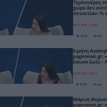
Τεμπονέρας στ
χώρα δεν αντέ
επταετία»–Τι ε
ΟΠΕΚΕΠΕ,Τσίπ
26.07.2026 | 23:44
39 min
Ειρήνη Αγαπη
pagenews.gr:
έσωσε ζωές – 
συνεχίζουμε π
15.07.2026 | 20:21
43 min
Μάριος Θεμισ
pagenews.gr: «