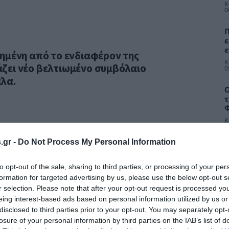
π
Κ
0
Π
ε
ε
ημένη από το ενδιαφέρον της
Κ
ζει νέο βελτιωμένο συμβόλαιο
0
λα.
Ο
τ
Φ
Κ
0
.gr -
Do Not Process My Personal Information
to opt-out of the sale, sharing to third parties, or processing of your per
formation for targeted advertising by us, please use the below opt-out s
r selection. Please note that after your opt-out request is processed y
eing interest-based ads based on personal information utilized by us or
Μ
disclosed to third parties prior to your opt-out. You may separately opt-
κ
losure of your personal information by third parties on the IAB’s list of
ό