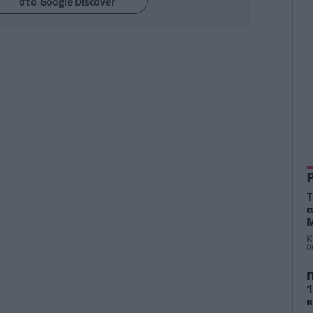
στο Google Discover
Τ
α
Μ
Κ
0
Π
1
κ