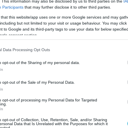
. This information may also be disclosed by us to third parties on the
IA
σ
Participants
that may further disclose it to other third parties.
 that this website/app uses one or more Google services and may gath
including but not limited to your visit or usage behaviour. You may click 
 to Google and its third-party tags to use your data for below specifi
ogle consent section.
l Data Processing Opt Outs
Γ
o opt-out of the Sharing of my personal data.
μ
εν πωλείται από τη «Γηραιά Κυρία», ωστόσο οι
In
Α
ς της Μπαρτσελόνα συνεχίζονται σε αμείωτους
o opt-out of the Sale of my Personal Data.
In
ρτάζ από την Ιταλία,. Η Γιούβε αναμένεται να
to opt-out of processing my Personal Data for Targeted
ing.
οσαρμογή του συμβολαίου του με διπλασιασμό
In
α τον «δέσει» στο Τορίνο.
o opt-out of Collection, Use, Retention, Sale, and/or Sharing
ersonal Data that Is Unrelated with the Purposes for which it
 τη Γιουβέντους με συμβόλαιο ύψους 2,2
lected.