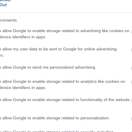
Out
ρόνο και ο διπλασιασμός του συμβολαίου του
Μ
κ
ιβοπληρωμένο παίκτη του συλλόγου μαζί με τον
σ
consents
o allow Google to enable storage related to advertising like cookies on
μπάλα, αν όλα πάνε καλά και υπογράψει, θα
evice identifiers in apps.
ρι του 2021.
o allow my user data to be sent to Google for online advertising
s.
to allow Google to send me personalized advertising.
o allow Google to enable storage related to analytics like cookies on
evice identifiers in apps.
o allow Google to enable storage related to functionality of the website
o allow Google to enable storage related to personalization.
o allow Google to enable storage related to security, including