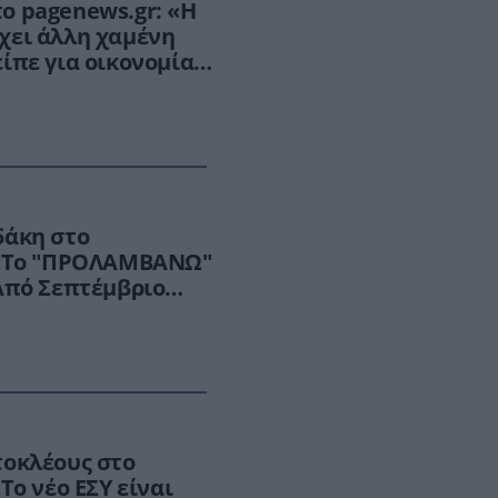
ο pagenews.gr: «Η
χει άλλη χαμένη
ίπε για οικονομία,
ρα
δάκη στο
 «Το "ΠΡΟΛΑΜΒΑΝΩ"
Από Σεπτέμβριο
ιο δυναμικά»
τοκλέους στο
Το νέο ΕΣΥ είναι