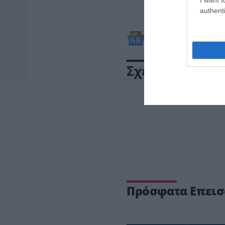
authenti
ΔΕΙΤΕ ΠΡΩΤΟΙ
ΟΛΑ ΤΑ
Σχετικά άρθρα:
Πρόσφατα Επεισ