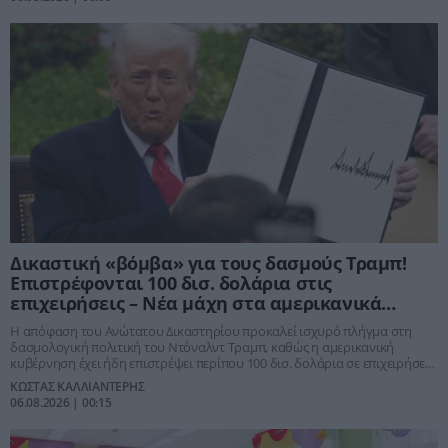
Δικαστική «βόμβα» για τους δασμούς Τραμπ!
Επιστρέφονται 100 δισ. δολάρια στις
επιχειρήσεις – Νέα μάχη στα αμερικανικά
δικαστήρια
Η απόφαση του Ανώτατου Δικαστηρίου προκαλεί ισχυρό πλήγμα στη
δασμολογική πολιτική του Ντόναλντ Τραμπ, καθώς η αμερικανική
κυβέρνηση έχει ήδη επιστρέψει περίπου 100 δισ. δολάρια σε επιχειρήσεις.
Την ίδια στιγμή, νέες προσφυγές απειλούν και το τελευταίο πακέτο
ΚΩΣΤΑΣ ΚΑΛΛΙΑΝΤΕΡΗΣ
δασμών, ανοίγοντας νέο κύκλο αβεβαιότητας για το παγκόσμιο εμπόριο.
06.08.2026 | 00:15