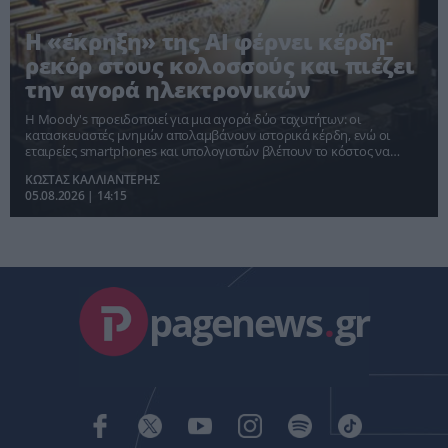
Η «έκρηξη» της AI φέρνει κέρδη-
ρεκόρ στους κολοσσούς και πιέζει
την αγορά ηλεκτρονικών
Η Moody's προειδοποιεί για μια αγορά δύο ταχυτήτων: οι
κατασκευαστές μνημών απολαμβάνουν ιστορικά κέρδη, ενώ οι
εταιρείες smartphones και υπολογιστών βλέπουν το κόστος να
εκτοξεύεται, μετακυλίοντας τις αυξήσεις στους καταναλωτές.
ΚΩΣΤΑΣ ΚΑΛΛΙΑΝΤΕΡΗΣ
05.08.2026 | 14:15
pagenews
.
gr