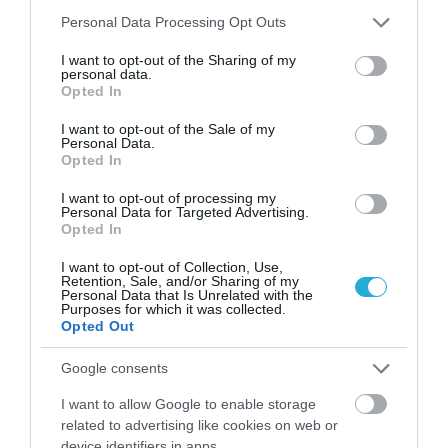
Please note that this website/app uses one or more Google
Personal Data Processing Opt Outs
services and may gather and store information including but
not limited to your visit or usage behaviour. You may click to
I want to opt-out of the Sharing of my
personal data.
grant or deny consent to Google and its third-party tags to
Opted In
use your data for below specified purposes in below Google
Μυρτώ Κοροβέση στο pagenews.gr: «Η κοινωνία ζητά
consent section.
I want to opt-out of the Sale of my
διαφάνεια, όχι άλλα σκάνδαλα» – Τι λέει για τον ΟΠΕΚΕΠΕ
Personal Data.
Opted In
I want to opt-out of processing my
Personal Data for Targeted Advertising.
Opted In
I want to opt-out of Collection, Use,
Retention, Sale, and/or Sharing of my
Personal Data that Is Unrelated with the
Purposes for which it was collected.
Opted Out
Google consents
I want to allow Google to enable storage
related to advertising like cookies on web or
device identifiers in apps.