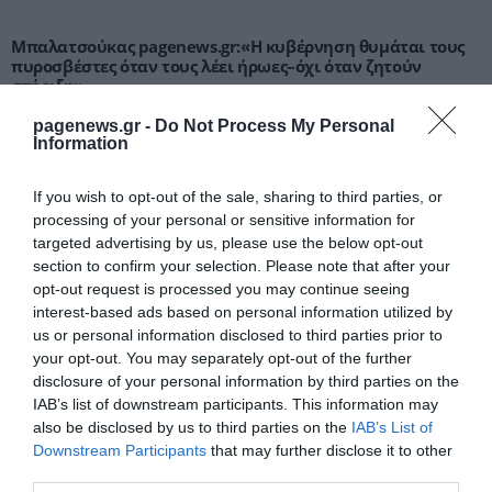
Μπαλατσούκας pagenews.gr:«Η κυβέρνηση θυμάται τους
πυροσβέστες όταν τους λέει ήρωες–όχι όταν ζητούν
στήριξη»
pagenews.gr -
Do Not Process My Personal
Information
If you wish to opt-out of the sale, sharing to third parties, or
processing of your personal or sensitive information for
targeted advertising by us, please use the below opt-out
section to confirm your selection. Please note that after your
opt-out request is processed you may continue seeing
interest-based ads based on personal information utilized by
Γ.Βρεττάκος στο pagenews.gr: «Το ΠΑΣΟΚ μπλοκάρει τη
us or personal information disclosed to third parties prior to
Συνταγματική Αναθεώρηση και φορτώνει ευθύνες στη
your opt-out. You may separately opt-out of the further
χώρα»
disclosure of your personal information by third parties on the
IAB’s list of downstream participants. This information may
also be disclosed by us to third parties on the
IAB’s List of
Downstream Participants
that may further disclose it to other
third parties.