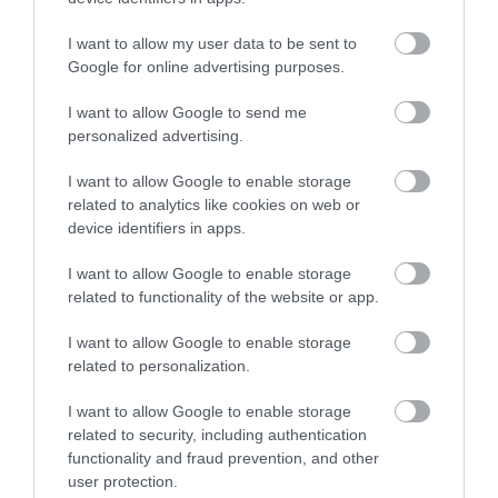
I want to allow my user data to be sent to
Google for online advertising purposes.
I want to allow Google to send me
personalized advertising.
I want to allow Google to enable storage
related to analytics like cookies on web or
device identifiers in apps.
Πρόσφατα Επεισόδια
I want to allow Google to enable storage
related to functionality of the website or app.
I want to allow Google to enable storage
Τεμπονέρας στο
related to personalization.
pagenews.gr: «Η
χώρα δεν
I want to allow Google to enable storage
αντέχει άλλη
related to security, including authentication
26.07.2026 | 23:44
χαμένη
functionality and fraud prevention, and other
επταετία»–Τι
user protection.
39 min