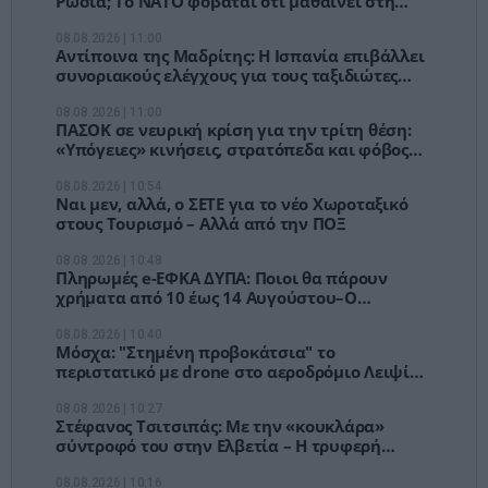
Ρωσία; Το ΝΑΤΟ φοβάται ότι μαθαίνει στη
Μόσχα μέχρι πού μπορεί να φτάσει
08.08.2026 | 11:00
Αντίποινα της Μαδρίτης: Η Ισπανία επιβάλλει
συνοριακούς ελέγχους για τους ταξιδιώτες
από Ιταλία
08.08.2026 | 11:00
ΠΑΣΟΚ σε νευρική κρίση για την τρίτη θέση:
«Υπόγειες» κινήσεις, στρατόπεδα και φόβος
νέας καθίζησης
08.08.2026 | 10:54
Ναι μεν, αλλά, ο ΣΕΤΕ για το νέο Χωροταξικό
στους Τουρισμό – Αλλά από την ΠΟΞ
08.08.2026 | 10:48
Πληρωμές e-ΕΦΚΑ ΔΥΠΑ: Ποιοι θα πάρουν
χρήματα από 10 έως 14 Αυγούστου–Ο
«χάρτης» των καταβολών
08.08.2026 | 10:40
Μόσχα: "Στημένη προβοκάτσια" το
περιστατικό με drone στο αεροδρόμιο Λειψίας-
Καταγγέλλει "αντιρωσική υστερία"
08.08.2026 | 10:27
Στέφανος Τσιτσιπάς: Με την «κουκλάρα»
σύντροφό του στην Ελβετία – Η τρυφερή
αγκαλιά και η βραδινή έξοδος
08.08.2026 | 10:16