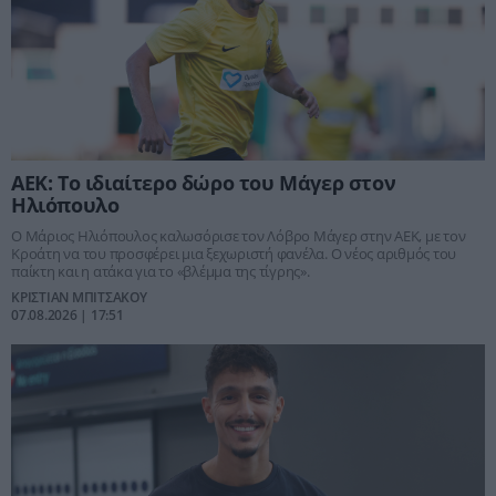
ΑΕΚ: Το ιδιαίτερο δώρο του Μάγερ στον
Ηλιόπουλο
Ο Μάριος Ηλιόπουλος καλωσόρισε τον Λόβρο Μάγερ στην ΑΕΚ, με τον
Κροάτη να του προσφέρει μια ξεχωριστή φανέλα. Ο νέος αριθμός του
παίκτη και η ατάκα για το «βλέμμα της τίγρης».
ΚΡΙΣΤΙΑΝ ΜΠΙΤΣΑΚΟΥ
07.08.2026 | 17:51