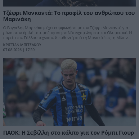
Τζέφρι Μονκαντά: Το προφίλ του ανθρώπου του
Μαρινάκη
Ο Βαγγέλης Μαρινάκης έχει συμφωνήσει με τον Τζέφρι Μονκαντά για
ρόλο στον όμιλό του, με έμφαση σε Νότιγχαμ Φόρεστ και Ολυμπιακό. Η
πορεία του Γάλλου τεχνικού διευθυντή από τη Μονακό έως τη Μίλαν
εξηγεί γιατί θεωρείται ξεχωριστή περίπτωση.
ΚΡΙΣΤΙΑΝ ΜΠΙΤΣΑΚΟΥ
07.08.2026 | 17:39
ΠΑΟΚ: Η Σεβίλλη στο κόλπο για τον Ρόμπι Γιουρ