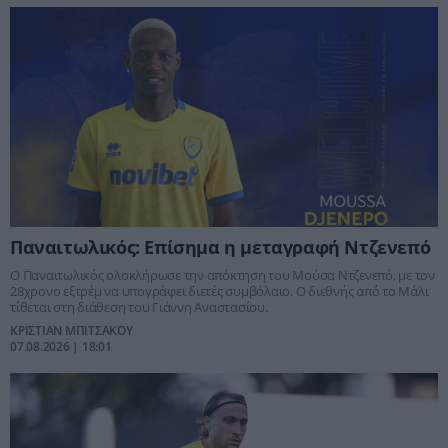
Παναιτωλικός: Επίσημα η μεταγραφή Ντζενεπό
Ο Παναιτωλικός ολοκλήρωσε την απόκτηση του Μούσα Ντζενεπό, με τον
28χρονο εξτρέμ να υπογράφει διετές συμβόλαιο. Ο διεθνής από το Μάλι
τίθεται στη διάθεση του Γιάννη Αναστασίου.
ΚΡΙΣΤΙΑΝ ΜΠΙΤΣΑΚΟΥ
07.08.2026 | 18:01