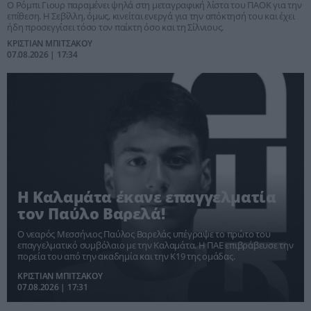
Ο Ρόμπι Γιουρ παραμένει ψηλά στη μεταγραφική λίστα του ΠΑΟΚ για την
επίθεση. Η Σεβίλλη, όμως, κινείται ενεργά για την απόκτησή του και έχει
ήδη προσεγγίσει τόσο τον παίκτη όσο και τη Σίλνιους.
ΚΡΙΣΤΙΑΝ ΜΠΙΤΣΑΚΟΥ
07.08.2026 | 17:34
Η Καλαμάτα έκανε επαγγελματία
τον Παύλο Βαρελά!
Ο νεαρός Μεσσήνιος Παύλος Βαρελάς υπέγραψε το πρώτο του
επαγγελματικό συμβόλαιο με την Καλαμάτα. Η ΠΑΕ επιβράβευσε την
πορεία του από την ακαδημία και την Κ19 της ομάδας.
ΚΡΙΣΤΙΑΝ ΜΠΙΤΣΑΚΟΥ
07.08.2026 | 17:31