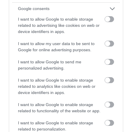
Google consents
Πρόσφατα Επεισόδια
I want to allow Google to enable storage
related to advertising like cookies on web or
Τεμπονέρας στο
device identifiers in apps.
pagenews.gr: «Η
I want to allow my user data to be sent to
χώρα δεν
Google for online advertising purposes.
αντέχει άλλη
26.07.2026 | 23:44
χαμένη
I want to allow Google to send me
επταετία»–Τι
personalized advertising.
39 min
είπε για
οικονομία,
I want to allow Google to enable storage
Ειρήνη
ΟΠΕΚΕΠΕ,Τσίπρα
related to analytics like cookies on web or
Αγαπηδάκη στο
device identifiers in apps.
pagenews.gr:
I want to allow Google to enable storage
«Το
related to functionality of the website or app.
15.07.2026 | 20:21
"ΠΡΟΛΑΜΒΑΝΩ"
έσωσε ζωές –
43 min
I want to allow Google to enable storage
Από Σεπτέμβριο
related to personalization.