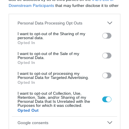
Downstream Participants
that may further disclose it to other
third parties.
Please note that this website/app uses one or more Google
Personal Data Processing Opt Outs
services and may gather and store information including but
not limited to your visit or usage behaviour. You may click to
I want to opt-out of the Sharing of my
personal data.
grant or deny consent to Google and its third-party tags to
Opted In
use your data for below specified purposes in below Google
consent section.
I want to opt-out of the Sale of my
Personal Data.
Opted In
I want to opt-out of processing my
Personal Data for Targeted Advertising.
Opted In
Πρόσφατα Επεισόδια
I want to opt-out of Collection, Use,
Retention, Sale, and/or Sharing of my
Personal Data that Is Unrelated with the
Purposes for which it was collected.
Opted Out
Τεμπονέρας στο
pagenews.gr: «Η
Google consents
χώρα δεν