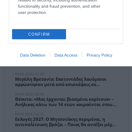
– Τέλος στις
related to security, including authentication
functionality and fraud prevention, and other
αναμονές των
user protection.
χειρουργείων»
CONFIRM
Latest News
Ειδήσεις
Lifestyle
Data Deletion
Data Access
Privacy Policy
Γεωπολιτικά
09.08.2026 | 01:05
Μεγάλη Βρετανία: Εκατοντάδες λουόμενοι
αρρώστησαν μετά από επισκέψεις σε
παραλίες
09.08.2026 | 00:36
Θέουτα: «Μας έρχονται βιασμένα κορίτσια» –
Ανήλικες κάτω των 14 ετών κοιμούνται στους
δρόμους
09.08.2026 | 00:15
Εκλογές 2027: Ο Μητσοτάκης περιμένει, η
αντιπολίτευση βράζει – Ποιος θα αντέξει μέχρι
την άνοιξη;