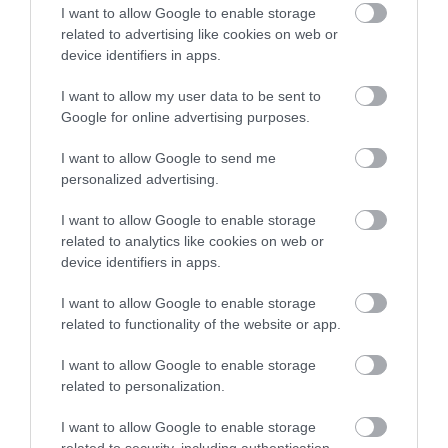
αντέχει άλλη
I want to allow Google to enable storage
26.07.2026 | 23:44
related to advertising like cookies on web or
χαμένη
device identifiers in apps.
επταετία»–Τι
39 min
είπε για
I want to allow my user data to be sent to
οικονομία,
Google for online advertising purposes.
Ειρήνη
ΟΠΕΚΕΠΕ,Τσίπρα
Αγαπηδάκη στο
I want to allow Google to send me
pagenews.gr:
personalized advertising.
«Το
15.07.2026 | 20:21
"ΠΡΟΛΑΜΒΑΝΩ"
I want to allow Google to enable storage
έσωσε ζωές –
related to analytics like cookies on web or
43 min
device identifiers in apps.
Από Σεπτέμβριο
συνεχίζουμε πιο
I want to allow Google to enable storage
Μάριος
δυναμικά»
related to functionality of the website or app.
Θεμιστοκλέους
στο
I want to allow Google to enable storage
pagenews.gr:
related to personalization.
«Το νέο ΕΣΥ
14.07.2026 | 18:38
είναι ήδη εδώ
I want to allow Google to enable storage
30 min