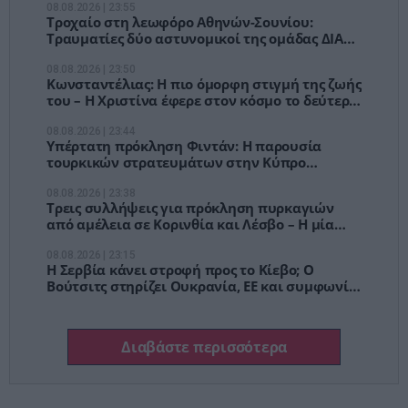
08.08.2026 | 23:55
Τροχαίο στη λεωφόρο Αθηνών-Σουνίου:
Τραυματίες δύο αστυνομικοί της ομάδας ΔΙΑΣ
μετά από σύγκρουση με ΙΧ
08.08.2026 | 23:50
Κωνσταντέλιας: Η πιο όμορφη στιγμή της ζωής
του – Η Χριστίνα έφερε στον κόσμο το δεύτερο
παιδί τους
08.08.2026 | 23:44
Υπέρτατη πρόκληση Φιντάν: Η παρουσία
τουρκικών στρατευμάτων στην Κύπρο
διασφαλίζει την σταθερότητα
08.08.2026 | 23:38
Τρεις συλλήψεις για πρόκληση πυρκαγιών
από αμέλεια σε Κορινθία και Λέσβο – Η μία
από αποτσίγαρο
08.08.2026 | 23:15
Η Σερβία κάνει στροφή προς το Κίεβο; Ο
Βούτσιτς στηρίζει Ουκρανία, ΕΕ και συμφωνία
ελεύθερου εμπορίου
Διαβάστε περισσότερα