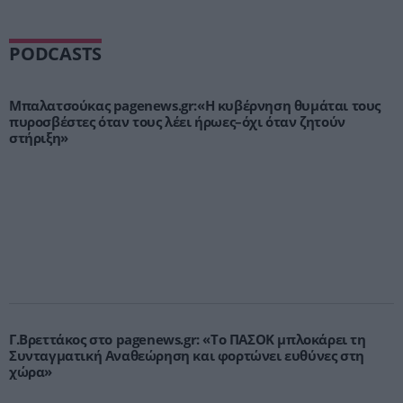
PODCASTS
Μπαλατσούκας pagenews.gr:«Η κυβέρνηση θυμάται τους
πυροσβέστες όταν τους λέει ήρωες–όχι όταν ζητούν
στήριξη»
Γ.Βρεττάκος στο pagenews.gr: «Το ΠΑΣΟΚ μπλοκάρει τη
Συνταγματική Αναθεώρηση και φορτώνει ευθύνες στη
χώρα»