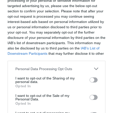
processing of your personal or sensitive information for
Bedminster – Τι πραγματικά συνέβη
targeted advertising by us, please use the below opt-out
ΒΑΣΙΛΗΣ ΔΙΑΜΑΝΤΑΚΟΣ
section to confirm your selection. Please note that after your
10.08.2026 | 12:27
opt-out request is processed you may continue seeing
Γερμανία: 14.000 αναφορές για UFO – Τι
interest-based ads based on personal information utilized by
κρύβεται πίσω από τα «μυστηριώδη»
us or personal information disclosed to third parties prior to
φώτα
your opt-out. You may separately opt-out of the further
ΒΑΣΙΛΗΣ ΔΙΑΜΑΝΤΑΚΟΣ
disclosure of your personal information by third parties on the
10.08.2026 | 11:43
IAB’s list of downstream participants. This information may
also be disclosed by us to third parties on the
IAB’s List of
Ρεκόρ ζέστης στη δυτική Ευρώπη- Ο
Downstream Participants
that may further disclose it to other
φετινός Ιούλιος, ο δεύτερος θερμότερος
third parties.
που έχει καταγραφεί στα χρονικά
ΒΑΣΙΛΗΣ ΔΙΑΜΑΝΤΑΚΟΣ
Please note that this website/app uses one or more Google
Personal Data Processing Opt Outs
10.08.2026 | 11:31
services and may gather and store information including but
not limited to your visit or usage behaviour. You may click to
I want to opt-out of the Sharing of my
Βουλγαρία: Έκρηξη drone 1 χλμ. από
personal data.
grant or deny consent to Google and its third-party tags to
στρατηγικό αγωγό – Εξηγήσεις ζητά από
Opted In
την Ουκρανία
use your data for below specified purposes in below Google
consent section.
ΚΡΙΣΤΙΑΝ ΜΠΙΤΣΑΚΟΥ
I want to opt-out of the Sale of my
10.08.2026 | 11:01
Personal Data.
Opted In