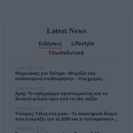
αναμονές των
χειρουργείων»
Latest News
Ειδήσεις
Lifestyle
Γεωπολιτικά
10.08.2026 | 12:50
Μαρινάκης για Τσίπρα: «Θυμίζει νέα
καλοκαιρινή επιθεώρηση» – Η αιχμηρή
απάντηση στον ισχυρισμό του
10.08.2026 | 12:37
Άρης: Το πρόγραμμα προετοιμασίας και τα
δυνατά φιλικά πριν από τη νέα σεζόν
10.08.2026 | 12:30
Τσίπρας: Τέλος στα pass – Το οικονομικό δόγμα
που ετοιμάζει για τη ΔΕΘ και η «σύγκρουση»
με τα ολιγοπώλια
10.08.2026 | 12:27