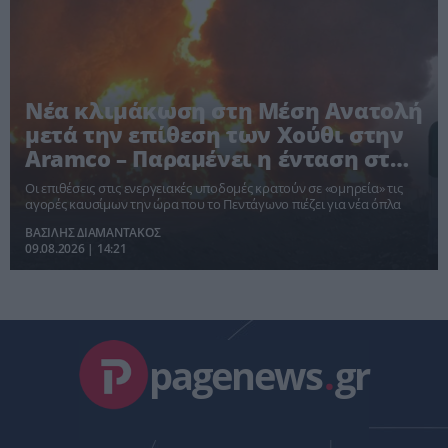
Νέα κλιμάκωση στη Μέση Ανατολή
μετά την επίθεση των Χούθι στην
Aramco – Παραμένει η ένταση στα
Στενά του Ορμούζ
Οι επιθέσεις στις ενεργειακές υποδομές κρατούν σε «ομηρεία» τις
αγορές καυσίμων την ώρα που το Πεντάγωνο πιέζει για νέα όπλα
ΒΑΣΙΛΗΣ ΔΙΑΜΑΝΤΑΚΟΣ
09.08.2026 | 14:21
pagenews
.
gr