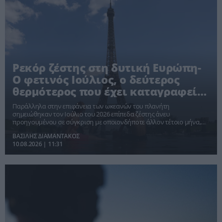
Ρεκόρ ζέστης στη δυτική Ευρώπη-
Ο φετινός Ιούλιος, ο δεύτερος
θερμότερος που έχει καταγραφεί
στα χρονικά
Παράλληλα στην επιφάνεια των ωκεανών του πλανήτη
σημειώθηκαν τον Ιούλιο του 2026 επίπεδα ζέστης άνευ
προηγουμένου σε σύγκριση με οποιονδήποτε άλλον τέτοιο μήνα,
τονίζει το ευρωπαϊκό παρατηρητήριο κλιματικής αλλαγής στο
ΒΑΣΙΛΗΣ ΔΙΑΜΑΝΤΑΚΟΣ
μηνιαίο δελτίο του
10.08.2026 | 11:31