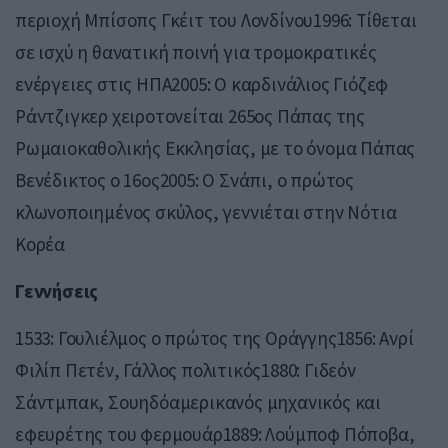
περιοχή Μπίσοπς Γκέιτ του Λονδίνου1996: Τίθεται
σε ισχύ η θανατική ποινή για τρομοκρατικές
ενέργειες στις ΗΠΑ2005: Ο καρδινάλιος Γιόζεφ
Ράντζιγκερ χειροτονείται 265ος Πάπας της
Ρωμαιοκαθολικής Εκκλησίας, με το όνομα Πάπας
Βενέδικτος ο 16ος2005: Ο Σνάπι, ο πρώτος
κλωνοποιημένος σκύλος, γεννιέται στην Νότια
Κορέα
Γεννήσεις
1533: Γουλιέλμος ο πρώτος της Οράγγης1856: Ανρί
Φιλίπ Πετέν, Γάλλος πολιτικός1880: Γιδεόν
Σάντμπακ, Σουηδόαμερικανός μηχανικός και
εφευρέτης του φερμουάρ1889: Λούμποφ Πόποβα,