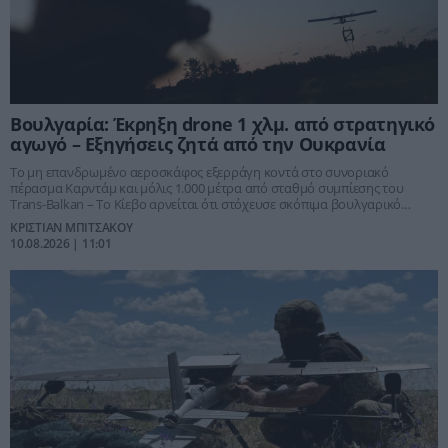
Βουλγαρία: Έκρηξη drone 1 χλμ. από στρατηγικό
αγωγό – Εξηγήσεις ζητά από την Ουκρανία
Το μη επανδρωμένο αεροσκάφος εξερράγη κοντά στο συνοριακό
πέρασμα Καρντάμ και μόλις 1.000 μέτρα από σταθμό συμπίεσης του
Trans-Balkan – Το Κίεβο αρνείται ότι στόχευσε σκόπιμα βουλγαρικό
έδαφος.
ΚΡΙΣΤΙΑΝ ΜΠΙΤΣΑΚΟΥ
10.08.2026 | 11:01