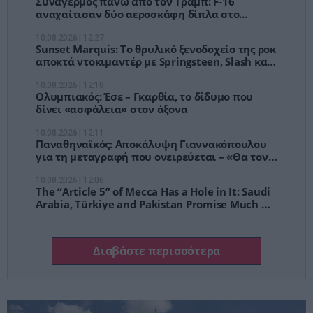
Συναγερμός πάνω από τον Τραμπ: F-16
αναχαίτισαν δύο αεροσκάφη δίπλα στο
Bedminster – Τι πραγματικά συνέβη
10.08.2026 | 12:27
Sunset Marquis: Το θρυλικό ξενοδοχείο της ροκ
αποκτά ντοκιμαντέρ με Springsteen, Slash και
Cyndi Lauper
10.08.2026 | 12:18
Ολυμπιακός: Έσε – Γκαρθία, το δίδυμο που
δίνει «ασφάλεια» στον άξονα
10.08.2026 | 12:11
Παναθηναϊκός: Αποκάλυψη Γιαννακόπουλου
για τη μεταγραφή που ονειρεύεται – «Θα τον
υπογράψω του χρόνου» [vid]
10.08.2026 | 12:06
The “Article 5” of Mecca Has a Hole in It: Saudi
Arabia, Türkiye and Pakistan Promise Much —
But Who Would Actually Fight for Whom?
Διαβάστε περισσότερα