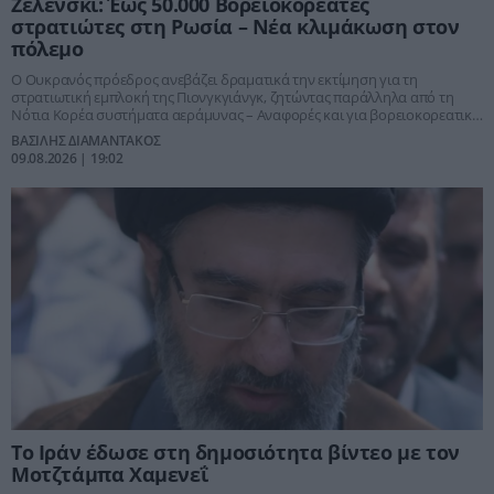
Ζελένσκι: Έως 50.000 Βορειοκορεάτες
στρατιώτες στη Ρωσία – Νέα κλιμάκωση στον
πόλεμο
Ο Ουκρανός πρόεδρος ανεβάζει δραματικά την εκτίμηση για τη
στρατιωτική εμπλοκή της Πιονγκγιάνγκ, ζητώντας παράλληλα από τη
Νότια Κορέα συστήματα αεράμυνας – Αναφορές και για βορειοκορεατική
πυραυλική μονάδα στη δυτική Ρωσία.
ΒΑΣΙΛΗΣ ΔΙΑΜΑΝΤΑΚΟΣ
09.08.2026 | 19:02
Το Ιράν έδωσε στη δημοσιότητα βίντεο με τον
Μοτζτάμπα Χαμενεΐ