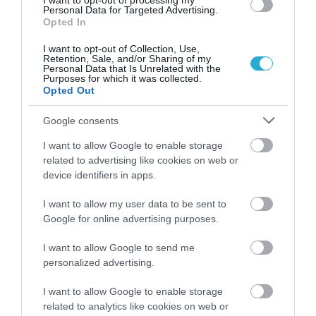
I want to opt-out of processing my
Personal Data for Targeted Advertising.
Opted In
PODCASTS
I want to opt-out of Collection, Use,
Retention, Sale, and/or Sharing of my
Μπαλατσούκας pagenews.gr:«Η κυβέρνηση θυμάται τους
Personal Data that Is Unrelated with the
Purposes for which it was collected.
πυροσβέστες όταν τους λέει ήρωες–όχι όταν ζητούν
Opted Out
στήριξη»
Google consents
I want to allow Google to enable storage
related to advertising like cookies on web or
device identifiers in apps.
I want to allow my user data to be sent to
Google for online advertising purposes.
I want to allow Google to send me
Γ.Βρεττάκος στο pagenews.gr: «Το ΠΑΣΟΚ μπλοκάρει τη
Συνταγματική Αναθεώρηση και φορτώνει ευθύνες στη
personalized advertising.
χώρα»
I want to allow Google to enable storage
related to analytics like cookies on web or