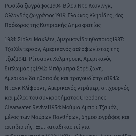
Ρωσίδα ζωγράφος1904: Βίλεμ Ντε Κούνινγκ,
Ολλανδός ζωγράφος1919: Γλαύκος Κληρίδης, 4ος
Πρόεδρος της Κυπριακής Δημοκρατίας
1934: Σίρλει Μακλέιν, Αμερικανίδα ηθοποιός1937:
Τζο Χέντερσον, Αμερικανός σαξοφωνίστας της
τζαζ1941: Ρίτσαρντ Χόλμπρουκ, Αμερικανός
διπλωμάτης1942: Μπάρμπρα Στρέιζαντ,
Αμερικανίδα ηθοποιός και τραγουδίστρια1945:
Νταγκ Κλίφορντ, Αμερικανός ντράμερ, στιχουργός
και μέλος του συγκροτήματος Creedence
Clearwater Revival1954: Μούμια Αμπού Τζαμάλ,
μέλος των Μαύρων Πανθήρων, δημοσιογράφος και
ακτιβιστής. Έχει καταδικαστεί για