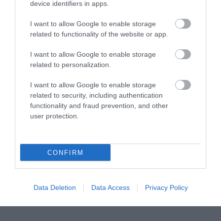
device identifiers in apps.
I want to allow Google to enable storage
related to functionality of the website or app.
I want to allow Google to enable storage
related to personalization.
Μυρτώ Κοροβέση στο pagenews.gr: «Η κοινωνία ζητά
I want to allow Google to enable storage
διαφάνεια, όχι άλλα σκάνδαλα» – Τι λέει για τον ΟΠΕΚΕΠΕ
related to security, including authentication
functionality and fraud prevention, and other
user protection.
CONFIRM
Data Deletion
Data Access
Privacy Policy