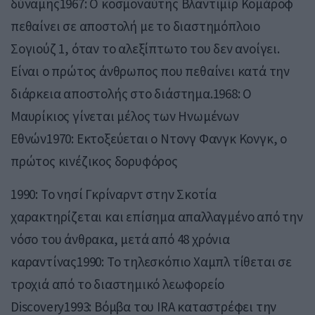
δύναμης1967: Ο κοσμοναύτης Βλαντιμίρ Κομάροφ
πεθαίνει σε αποστολή με το διαστημόπλοιο
Σογιούζ 1, όταν το αλεξίπτωτο του δεν ανοίγει.
Είναι ο πρώτος άνθρωπος που πεθαίνει κατά την
διάρκεια αποστολής στο διάστημα.1968: Ο
Μαυρίκιος γίνεται μέλος των Ηνωμένων
Εθνών1970: Εκτοξεύεται ο Ντονγ Φανγκ Κονγκ, ο
πρώτος κινέζικος δορυφόρος
1990: Το νησί Γκρίναρντ στην Σκοτία
χαρακτηρίζεται και επίσημα απαλλαγμένο από την
νόσο του άνθρακα, μετά από 48 χρόνια
καραντίνας1990: Το τηλεσκόπιο Χαμπλ τίθεται σε
τροχιά από το διαστημικό λεωφορείο
Discovery1993: Βόμβα του IRA καταστρέφει την