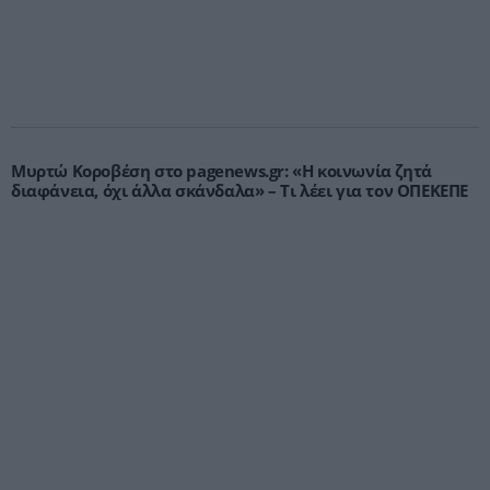
Μυρτώ Κοροβέση στο pagenews.gr: «Η κοινωνία ζητά
διαφάνεια, όχι άλλα σκάνδαλα» – Τι λέει για τον ΟΠΕΚΕΠΕ