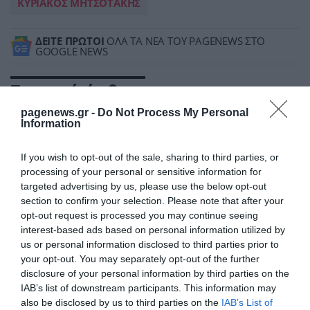
ΚΥΡΙΑΚΟΣ ΜΗΤΣΟΤΑΚΗΣ
ΔΕΙΤΕ ΠΡΩΤΟΙ
ΟΛΑ ΤΑ ΝΕΑ ΤΟΥ PAGENEWS ΣΤΟ
GOOGLE NEWS
Σχετικά άρθρα:
pagenews.gr -
Do Not Process My Personal
➤ Τα βλέμματα στραμμένα στη σημερινή ομιλία
Information
Μητσοτάκη στον ΟΗΕ – Τι θα τονίσει ο πρωθυπουργός
➤ Οι άμεσες προτεραιότητες της κυβέρνησης ενόψει
If you wish to opt-out of the sale, sharing to third parties, or
Σεπτεμβρίου
processing of your personal or sensitive information for
targeted advertising by us, please use the below opt-out
➤ ΣΥΡΙΖΑ: «Ο κ. Μητσοτάκης προσπαθεί στη ΔΕΘ να
section to confirm your selection. Please note that after your
παρουσιάσει τον εαυτό του ως Άι Βασίλη του
opt-out request is processed you may continue seeing
Σεπτεμβρίου»
interest-based ads based on personal information utilized by
➤ Μητσοτάκης: Μόνο η Ουκρανία μπορεί να
us or personal information disclosed to third parties prior to
αποφασίσει για ζητήματα κυριαρχίας
your opt-out. You may separately opt-out of the further
disclosure of your personal information by third parties on the
➤ Αλάσκα 2025 – Μία συνάντηση, διαφορετικές
IAB’s list of downstream participants. This information may
επιδιώξεις
also be disclosed by us to third parties on the
IAB’s List of