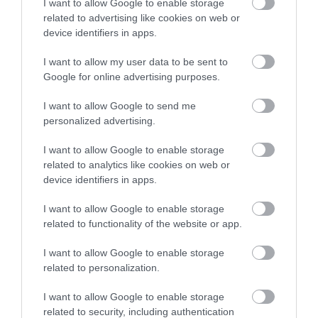
I want to allow Google to enable storage
ΚΩΣΤΑΣ ΚΑΛΛΙΑΝΤΕΡΗΣ
related to advertising like cookies on web or
06.08.2026 | 21:29
device identifiers in apps.
ΕΛΑΣ κατά Μητσοτάκη: «Βιομηχανία
I want to allow my user data to be sent to
υποσχέσεων αντί για βιομηχανική
Google for online advertising purposes.
πολιτική»
ΑΦΡΟΔΙΤΗ ΠΑΝΟΥ
06.08.2026 | 21:07
I want to allow Google to send me
personalized advertising.
«Πυρά» Καρυστιανού κατά ΜΜΕ: «1.000
στελέχη της ΝΔ έφυγαν για τον Σαμαρά
I want to allow Google to enable storage
και ασχολούνται με ένα μέλος μας»
related to analytics like cookies on web or
ΑΦΡΟΔΙΤΗ ΠΑΝΟΥ
device identifiers in apps.
06.08.2026 | 19:32
I want to allow Google to enable storage
Πολάκης κατά κυβέρνησης για τις φωτιές:
related to functionality of the website or app.
«Εγκληματικές παραλείψεις και πολιτικές
ευθύνες»
I want to allow Google to enable storage
ΑΦΡΟΔΙΤΗ ΠΑΝΟΥ
06.08.2026 | 19:24
related to personalization.
I want to allow Google to enable storage
related to security, including authentication