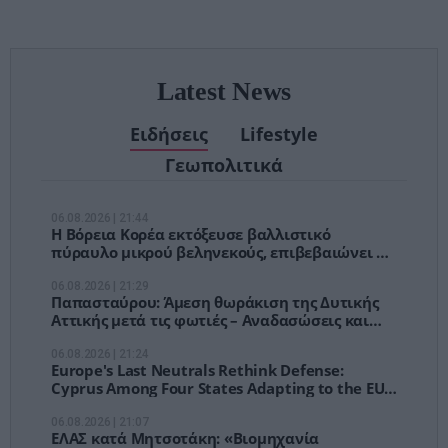
χειρουργείων»
Latest News
Ειδήσεις
Lifestyle
Γεωπολιτικά
06.08.2026 | 21:44
Η Βόρεια Κορέα εκτόξευσε βαλλιστικό
πύραυλο μικρού βεληνεκούς, επιβεβαιώνει η
Σεούλ
06.08.2026 | 21:29
Παπασταύρου: Άμεση θωράκιση της Δυτικής
Αττικής μετά τις φωτιές – Αναδασώσεις και
νέο σχέδιο πρόληψης
06.08.2026 | 21:24
Europe's Last Neutrals Rethink Defense:
Cyprus Among Four States Adapting to the EU's
New Security Doctrine
06.08.2026 | 21:07
ΕΛΑΣ κατά Μητσοτάκη: «Βιομηχανία