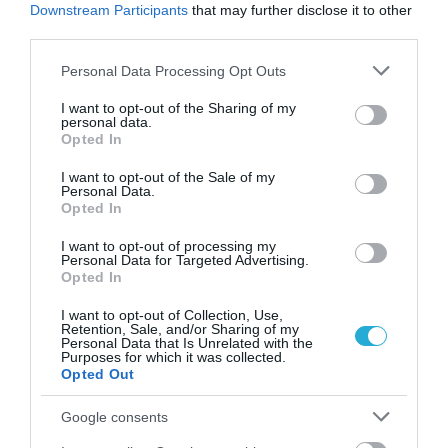
➤ Το πιο δύσκολο μέτωπο στην Αχαΐα – Ζοφερή
Downstream Participants
that may further disclose it to other
κατάσταση σε Βόνιτσα, Άρτα, Χίο
third parties.
Please note that this website/app uses one or more Google
Personal Data Processing Opt Outs
services and may gather and store information including but
not limited to your visit or usage behaviour. You may click to
I want to opt-out of the Sharing of my
personal data.
grant or deny consent to Google and its third-party tags to
Opted In
use your data for below specified purposes in below Google
consent section.
I want to opt-out of the Sale of my
Personal Data.
Opted In
I want to opt-out of processing my
Personal Data for Targeted Advertising.
Opted In
I want to opt-out of Collection, Use,
Retention, Sale, and/or Sharing of my
Personal Data that Is Unrelated with the
Purposes for which it was collected.
Opted Out
ΡΟΗ ΕΙΔΗΣΕΩΝ
Παπασταύρου: Άμεση θωράκιση της
Google consents
Δυτικής Αττικής μετά τις φωτιές –
Αναδασώσεις και νέο σχέδιο πρόληψης