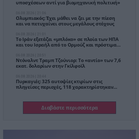
υποσχέσεων αντί για βιομηχανική πολιτική»
06.08.2026 | 21:06
Ολυμπιακός: Έχει μάθει να ζει με την πίεση
και να πετυχαίνει στους μεγάλους στόχους
06.08.2026 | 21:01
Το Ιράν εξετάζει «μπλόκο» σε πλοία των ΗΠΑ
και του Ισραήλ από το Ορμούζ και πρόστιμα
έως 20% του φορτίου
06.08.2026 | 20:51
Ντόναλντ Τραμπ Τζούνιορ: Το «αντίο» των 7,6
εκατ. δολαρίων στην Γκίλφοϊλ
06.08.2026 | 20:44
Πυρκαγιές: 325 αυτοψίες κτιρίων στις
πληγείσες περιοχές, 118 χαρακτηρίστηκαν
κόκκινα
Διαβάστε περισσότερα