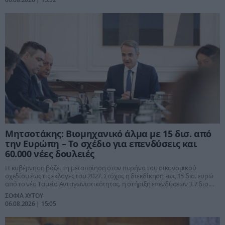
Μητσοτάκης: Βιομηχανικό άλμα με 15 δισ. από
την Ευρώπη – Το σχέδιο για επενδύσεις και
60.000 νέες δουλειές
Η κυβέρνηση βάζει τη μεταποίηση στον πυρήνα του οικονομικού
σχεδίου έως τις εκλογές του 2027. Στόχος η διεκδίκηση έως 15 δισ. ευρώ
από το νέο Ταμείο Ανταγωνιστικότητας, η στήριξη επενδύσεων 3,7 δισ.
και η μείωση του ενεργειακού κόστους με παρεμβάσεις 700 εκατ. ευρώ.
ΣΟΦΙΑ ΧΥΤΟΥ
06.08.2026 | 15:05