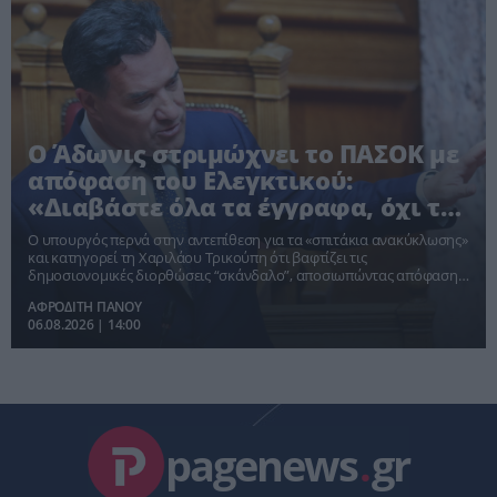
Ο Άδωνις στριμώχνει το ΠΑΣΟΚ με
απόφαση του Ελεγκτικού:
«Διαβάστε όλα τα έγγραφα, όχι τα
βολικά»
Ο υπουργός περνά στην αντεπίθεση για τα «σπιτάκια ανακύκλωσης»
και κατηγορεί τη Χαριλάου Τρικούπη ότι βαφτίζει τις
δημοσιονομικές διορθώσεις “σκάνδαλο”, αποσιωπώντας απόφαση
της Ολομέλειας του Ελεγκτικού Συνεδρίου για τιμή, ανταγωνισμό
ΑΦΡΟΔΙΤΗ ΠΑΝΟΥ
και τεχνικές προδιαγραφές.
06.08.2026 | 14:00
pagenews
.
gr