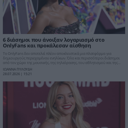
6 διάσημοι που άνοιξαν λογαριασμό στο
OnlyFans και προκάλεσαν αίσθηση
Το OnlyFans δεν αποτελεί πλέον αποκλειστικά μια πλατφόρμα για
δημιουργούς περιεχομένου ενηλίκων. Όλο και περισσότεροι διάσημοι
από τον χώρο της μουσικής, της τηλεόρασης, του αθλητισμού και της
ψυχαγωγίας επιλέγουν να δημιουργήσουν τους δικούς τους
ΙΩΑΝΝΑ ΠΥΛΟΥΔΗ
λογαριασμούς, προσφέροντας αποκλειστικό υλικό στους θαυμαστές τους
28.07.2026 | 15:21
και δημιουργώντας μια νέα πηγή εσόδων.