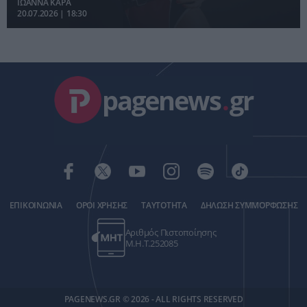
ΙΩΑΝΝΑ ΚΑΡΑ
συνεργάτιδάς της στις Spice Girls.
20.07.2026 | 18:30
pagenews
.
gr
ΕΠΙΚΟΙΝΩΝΙΑ
ΟΡΟΙ ΧΡΗΣΗΣ
ΤΑΥΤΟΤΗΤΑ
ΔΗΛΩΣΗ ΣΥΜΜΟΡΦΩΣΗΣ
Αριθμός Πιστοποίησης
Μ.Η.Τ.252085
PAGENEWS.GR © 2026 - ALL RIGHTS RESERVED