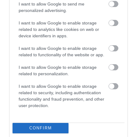
I want to allow Google to send me
Γ.Βρεττάκος στο pagenews.gr: «Το ΠΑΣΟΚ μπλοκάρει τη
personalized advertising.
Συνταγματική Αναθεώρηση και φορτώνει ευθύνες στη
χώρα»
I want to allow Google to enable storage
related to analytics like cookies on web or
device identifiers in apps.
I want to allow Google to enable storage
related to functionality of the website or app.
I want to allow Google to enable storage
related to personalization.
I want to allow Google to enable storage
Μυρτώ Κοροβέση στο pagenews.gr: «Η κοινωνία ζητά
διαφάνεια, όχι άλλα σκάνδαλα» – Τι λέει για τον ΟΠΕΚΕΠΕ
related to security, including authentication
functionality and fraud prevention, and other
user protection.
CONFIRM