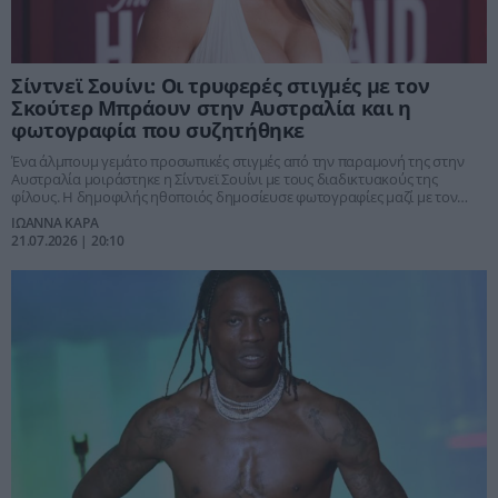
Σίντνεϊ Σουίνι: Οι τρυφερές στιγμές με τον
Σκούτερ Μπράουν στην Αυστραλία και η
φωτογραφία που συζητήθηκε
Ένα άλμπουμ γεμάτο προσωπικές στιγμές από την παραμονή της στην
Αυστραλία μοιράστηκε η Σίντνεϊ Σουίνι με τους διαδικτυακούς της
φίλους. Η δημοφιλής ηθοποιός δημοσίευσε φωτογραφίες μαζί με τον
σύντροφό της, Σκούτερ Μπράουν, αλλά και στιγμιότυπα από τις
ΙΩΑΝΝΑ ΚΑΡΑ
περιπέτειες και τις δραστηριότητες που δοκίμασαν, ενώ μία ιδιαίτερη
21.07.2026 | 20:10
selfie της τράβηξε τα βλέμματα και προκάλεσε πλήθος σχολίων στα social
media.