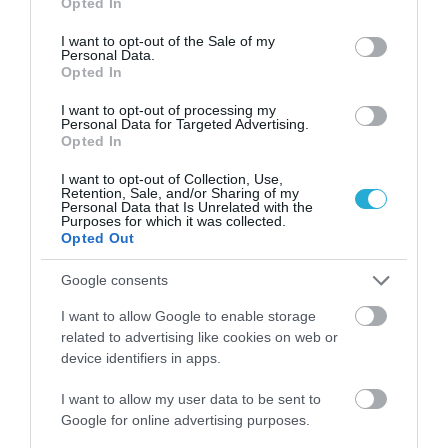
Opted In
και ζαρτιέρες – Κόλαση… [pics]
use your data for below specified purposes in below Google
ΙΩΑΝΝΑ ΚΑΡΑ
consent section.
I want to opt-out of the Sale of my
01.08.2026 | 21:13
Personal Data.
Opted In
I want to opt-out of processing my
Personal Data for Targeted Advertising.
Opted In
PODCASTS
I want to opt-out of Collection, Use,
Retention, Sale, and/or Sharing of my
Personal Data that Is Unrelated with the
Μπαλατσούκας pagenews.gr:«Η κυβέρνηση θυμάται τους
Purposes for which it was collected.
πυροσβέστες όταν τους λέει ήρωες–όχι όταν ζητούν
Opted Out
στήριξη»
Google consents
I want to allow Google to enable storage
related to advertising like cookies on web or
device identifiers in apps.
I want to allow my user data to be sent to
Google for online advertising purposes.