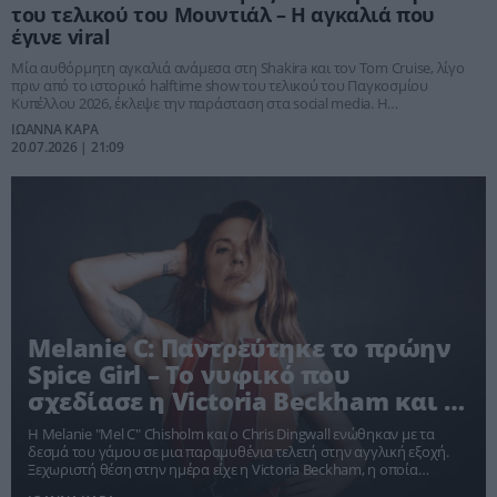
του τελικού του Μουντιάλ – Η αγκαλιά που
έγινε viral
Μία αυθόρμητη αγκαλιά ανάμεσα στη Shakira και τον Tom Cruise, λίγο
πριν από το ιστορικό halftime show του τελικού του Παγκοσμίου
Κυπέλλου 2026, έκλεψε την παράσταση στα social media. Η
τραγουδίστρια μοιράστηκε τη στιγμή με τους θαυμαστές της,
ΙΩΑΝΝΑ ΚΑΡΑ
προκαλώντας χιλιάδες αντιδράσεις.
20.07.2026 | 21:09
Melanie C: Παντρεύτηκε το πρώην
Spice Girl – Το νυφικό που
σχεδίασε η Victoria Beckham και ο
ρομαντικός γάμος
Η Melanie "Mel C" Chisholm και ο Chris Dingwall ενώθηκαν με τα
δεσμά του γάμου σε μια παραμυθένια τελετή στην αγγλική εξοχή.
Ξεχωριστή θέση στην ημέρα είχε η Victoria Beckham, η οποία
σχεδίασε αποκλειστικά το νυφικό της στενής φίλης και πρώην