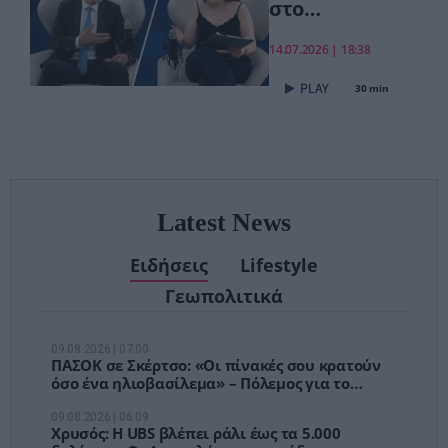
στο
pagenews.gr:
«Το νέο ΕΣΥ
14.07.2026 | 18:38
είναι ήδη εδώ
30 min
– Τέλος στις
αναμονές των
χειρουργείων»
Latest News
Ειδήσεις
Lifestyle
Γεωπολιτικά
09.08.2026 | 07:00
ΠΑΣΟΚ σε Σκέρτσο: «Οι πίνακές σου κρατούν
όσο ένα ηλιοβασίλεμα» – Πόλεμος για το
πορτοφόλι των Ελλήνων
09.08.2026 | 06:09
Χρυσός: Η UBS βλέπει ράλι έως τα 5.000