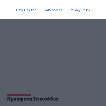
Data Deletion
Data Access
Privacy Policy
Πρόσφατα Επεισόδια