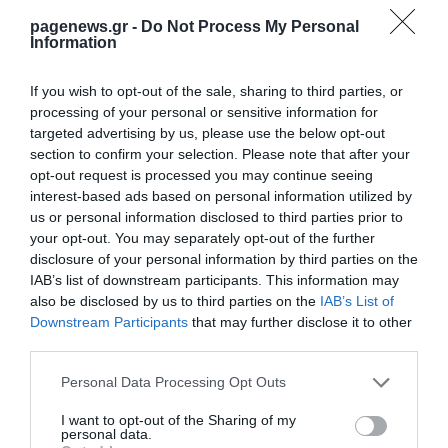
pagenews.gr -
Do Not Process My Personal
Information
ΡΟΗ ΕΙΔΗΣΕΩΝ
If you wish to opt-out of the sale, sharing to third parties, or
Tate McRae: Η pop star που απογείωσε 2
processing of your personal or sensitive information for
μουσικά φεστιβάλ σε 1 Σαββατοκύριακο–
Οι εμφανίσεις που έγραψαν ιστορία
targeted advertising by us, please use the below opt-out
section to confirm your selection. Please note that after your
ΙΩΑΝΝΑ ΚΑΡΑ
05.08.2026 | 13:00
opt-out request is processed you may continue seeing
interest-based ads based on personal information utilized by
Έμιλι Ραταϊκόφσκι: Οι αποκαλυπτικές
us or personal information disclosed to third parties prior to
πόζες από τις διακοπές της στην Ελλάδα
your opt-out. You may separately opt-out of the further
[pics,vid]
disclosure of your personal information by third parties on the
ΙΩΑΝΝΑ ΠΥΛΟΥΔΗ
IAB’s list of downstream participants. This information may
03.08.2026 | 16:43
also be disclosed by us to third parties on the
IAB’s List of
Downstream Participants
that may further disclose it to other
Ελεονόρα Ινκαρντόνα: Ποζάρει με μπικίνι
και εντυπωσιάζει στη Γαλλική Ριβιέρα
third parties.
[pics]
Please note that this website/app uses one or more Google
Personal Data Processing Opt Outs
ΙΩΑΝΝΑ ΚΑΡΑ
02.08.2026 | 20:29
services and may gather and store information including but
not limited to your visit or usage behaviour. You may click to
I want to opt-out of the Sharing of my
personal data.
Σίντνεϊ Σουίνι: «Καυτές» πόζες με στρινγκ
grant or deny consent to Google and its third-party tags to