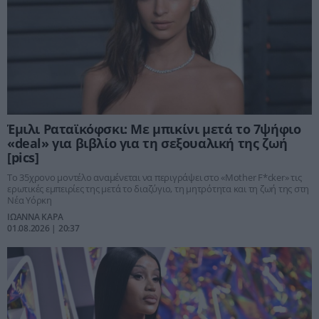
Έμιλι Ραταϊκόφσκι: Με μπικίνι μετά το 7ψήφιο
«deal» για βιβλίο για τη σεξουαλική της ζωή
[pics]
Το 35χρονο μοντέλο αναμένεται να περιγράψει στο «Mother F*cker» τις
ερωτικές εμπειρίες της μετά το διαζύγιο, τη μητρότητα και τη ζωή της στη
Νέα Υόρκη
ΙΩΑΝΝΑ ΚΑΡΑ
01.08.2026 | 20:37