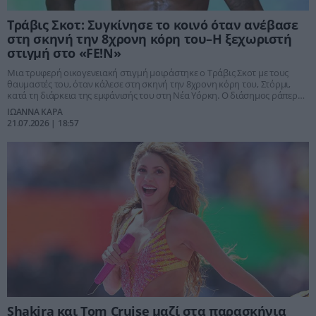
Τράβις Σκοτ: Συγκίνησε το κοινό όταν ανέβασε
στη σκηνή την 8χρονη κόρη του–Η ξεχωριστή
στιγμή στο «FE!N»
Μια τρυφερή οικογενειακή στιγμή μοιράστηκε ο Τράβις Σκοτ με τους
θαυμαστές του, όταν κάλεσε στη σκηνή την 8χρονη κόρη του, Στόρμι,
κατά τη διάρκεια της εμφάνισής του στη Νέα Υόρκη. Ο διάσημος ράπερ
και η μικρή του κόρη χόρεψαν και χαμογέλασαν μπροστά στο κοινό,
ΙΩΑΝΝΑ ΚΑΡΑ
δημιουργώντας μια ιδιαίτερα συγκινητική στιγμή που καταγράφηκε σε
21.07.2026 | 18:57
βίντεο και έγινε viral στα social media.
Shakira και Tom Cruise μαζί στα παρασκήνια