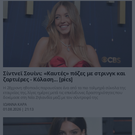
Σίντνεϊ Σουίνι: «Καυτές» πόζες με στρινγκ και
ζαρτιέρες - Κόλαση... [pics]
Η 28χρονη ηθοποιός παρουσίασε ένα από τα πιο τολμηρά σύνολα της
εταιρείας της, λίγες ημέρες μετά τις επικίνδυνες δραστηριότητες που
δοκίμασε στη Νέα Ζηλανδία μαζί με τον σύντροφό της
ΙΩΑΝΝΑ ΚΑΡΑ
01.08.2026 | 21:13