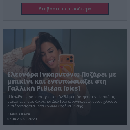
Διαβάστε περισσότερα
Ελεονόρα Ινκαρντόνα: Ποζάρει με
μπικίνι και εντυπωσιάζει στη
Γαλλική Ριβιέρα [pics]
Η Ιταλίδα παρουσιάστρια του DAZN μοιράστηκε στιγμές από τις
διακοπές της σε Κάννες και Σεν Τροπέ, συγκεντρώνοντας χιλιάδες
αντιδράσεις στα μέσα κοινωνικής δικτύωσης.
ΙΩΑΝΝΑ ΚΑΡΑ
02.08.2026 | 20:29