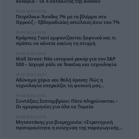
δολάρια – Οι 4 καταλύτες της ανόδου
09.08.2026 | 05:36
Πετρέλαιο: Άνοδος 1% με το βλέμμα στο
Ορμούζ – Εβδομαδιαίες απώλειες άνω του 7%
09.08.2026 | 05:06
Κράμπες: Γιατί εμφανίζονται ξαφνικά και τι
πρέπει να κάνετε εκείνη τη στιγμή
09.08.2026 | 04:32
Wall Street: Νέο ιστορικό ρεκόρ για τον S&P
500 – Ισχυρό ράλι σε Nasdaq και τεχνολογία
09.08.2026 | 04:07
Αδύναμα χέρια και θολή όραση: Πώς η
τεχνολογία επηρεάζει τη φυσική μας
κατάσταση
09.08.2026 | 03:34
Συντάξεις Σεπτεμβρίου: Πότε πληρώνονται –
Οι ημερομηνίες για όλα τα Ταμεία
09.08.2026 | 03:06
Μητσοτάκης για βιομηχανία: «Στρατηγική
προτεραιότητα η ενίσχυση της παραγωγικής
βάσης»