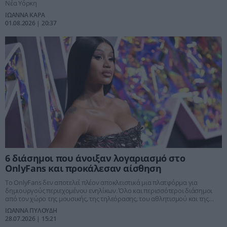
Νέα Υόρκη
ΙΩΑΝΝΑ ΚΑΡΑ
01.08.2026 | 20:37
6 διάσημοι που άνοιξαν λογαριασμό στο
OnlyFans και προκάλεσαν αίσθηση
Το OnlyFans δεν αποτελεί πλέον αποκλειστικά μια πλατφόρμα για
δημιουργούς περιεχομένου ενηλίκων. Όλο και περισσότεροι διάσημοι
από τον χώρο της μουσικής, της τηλεόρασης, του αθλητισμού και της
ψυχαγωγίας επιλέγουν να δημιουργήσουν τους δικούς τους
ΙΩΑΝΝΑ ΠΥΛΟΥΔΗ
λογαριασμούς, προσφέροντας αποκλειστικό υλικό στους θαυμαστές τους
28.07.2026 | 15:21
και δημιουργώντας μια νέα πηγή εσόδων.