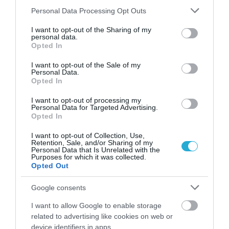
Please note that this website/app uses one or more Google
Personal Data Processing Opt Outs
services and may gather and store information including but
not limited to your visit or usage behaviour. You may click to
I want to opt-out of the Sharing of my
personal data.
grant or deny consent to Google and its third-party tags to
Opted In
use your data for below specified purposes in below Google
consent section.
I want to opt-out of the Sale of my
Personal Data.
Opted In
I want to opt-out of processing my
Personal Data for Targeted Advertising.
Opted In
ΡΟΗ ΕΙΔΗΣΕΩΝ
I want to opt-out of Collection, Use,
Tate McRae: Η pop star που απογείωσε 2
Retention, Sale, and/or Sharing of my
μουσικά φεστιβάλ σε 1 Σαββατοκύριακο–
Personal Data that Is Unrelated with the
Οι εμφανίσεις που έγραψαν ιστορία
Purposes for which it was collected.
Opted Out
ΙΩΑΝΝΑ ΚΑΡΑ
05.08.2026 | 13:00
Google consents
Έμιλι Ραταϊκόφσκι: Οι αποκαλυπτικές
πόζες από τις διακοπές της στην Ελλάδα
I want to allow Google to enable storage
[pics,vid]
related to advertising like cookies on web or
device identifiers in apps.
ΙΩΑΝΝΑ ΠΥΛΟΥΔΗ