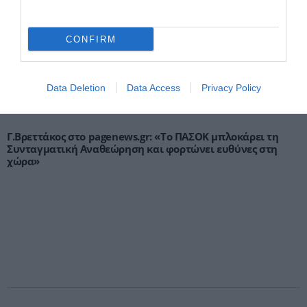
CONFIRM
Data Deletion
Data Access
Privacy Policy
Γ.Βρεττάκος στο pagenews.gr: «Το ΠΑΣΟΚ μπλοκάρει τη
Συνταγματική Αναθεώρηση και φορτώνει ευθύνες στη
χώρα»