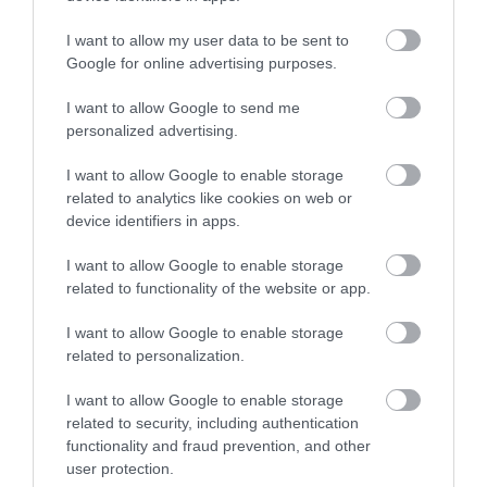
03.08.2026 | 16:43
I want to allow my user data to be sent to
Ελεονόρα Ινκαρντόνα: Ποζάρει με μπικίνι
Google for online advertising purposes.
και εντυπωσιάζει στη Γαλλική Ριβιέρα
[pics]
I want to allow Google to send me
ΙΩΑΝΝΑ ΚΑΡΑ
personalized advertising.
02.08.2026 | 20:29
I want to allow Google to enable storage
Σίντνεϊ Σουίνι: «Καυτές» πόζες με στρινγκ
και ζαρτιέρες – Κόλαση… [pics]
related to analytics like cookies on web or
device identifiers in apps.
ΙΩΑΝΝΑ ΚΑΡΑ
01.08.2026 | 21:13
I want to allow Google to enable storage
related to functionality of the website or app.
I want to allow Google to enable storage
PODCASTS
related to personalization.
I want to allow Google to enable storage
Μπαλατσούκας pagenews.gr:«Η κυβέρνηση θυμάται τους
related to security, including authentication
πυροσβέστες όταν τους λέει ήρωες–όχι όταν ζητούν
functionality and fraud prevention, and other
στήριξη»
user protection.