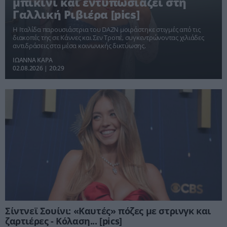
μπικίνι και εντυπωσιάζει στη
Γαλλική Ριβιέρα [pics]
Η Ιταλίδα παρουσιάστρια του DAZN μοιράστηκε στιγμές από τις
διακοπές της σε Κάννες και Σεν Τροπέ, συγκεντρώνοντας χιλιάδες
αντιδράσεις στα μέσα κοινωνικής δικτύωσης.
ΙΩΑΝΝΑ ΚΑΡΑ
02.08.2026 | 20:29
Σίντνεϊ Σουίνι: «Καυτές» πόζες με στρινγκ και
ζαρτιέρες - Κόλαση... [pics]