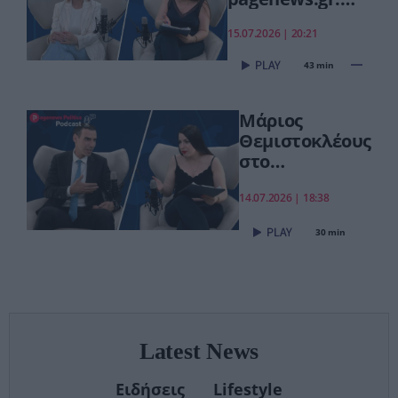
«Το
15.07.2026 | 20:21
"ΠΡΟΛΑΜΒΑΝΩ"
έσωσε ζωές –
43 min
Από Σεπτέμβριο
συνεχίζουμε πιο
Μάριος
δυναμικά»
Θεμιστοκλέους
στο
pagenews.gr:
«Το νέο ΕΣΥ
14.07.2026 | 18:38
είναι ήδη εδώ
30 min
– Τέλος στις
αναμονές των
χειρουργείων»
Latest News
Ειδήσεις
Lifestyle