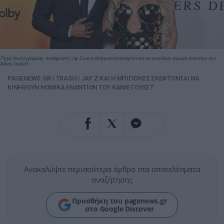
Πηγή Φωτογραφίας: instagram//Jay Z και η Μπιγιονσέ σκέφτονται να κινηθούν νομικά εναντίον του
Κάνιε Γουέστ
PAGENEWS.GR
/
TRASH
/
JAY Z ΚΑΙ Η ΜΠΙΓΙΟΝΣΕ ΣΚΕΦΤΟΝΤΑΙ ΝΑ
ΚΙΝΗΘΟΥΝ ΝΟΜΙΚΑ ΕΝΑΝΤΙΟΝ ΤΟΥ ΚΑΝΙΕ ΓΟΥΕΣΤ
Ανακαλύψτε περισσότερα άρθρα στα αποτελέσματα
αναζήτησης
Προσθήκη του pagenews.gr
στο Google Discover