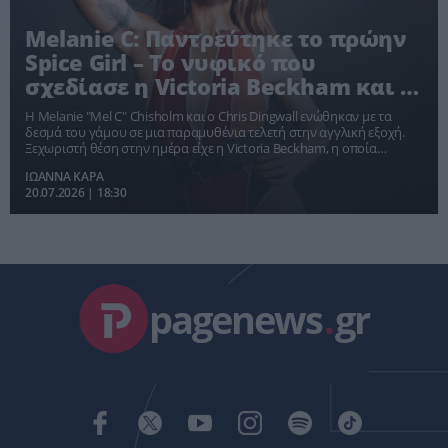
Melanie C: Παντρεύτηκε το πρώην
Spice Girl – Το νυφικό που
σχεδίασε η Victoria Beckham και ο
ρομαντικός γάμος
Η Melanie "Mel C" Chisholm και ο Chris Dingwall ενώθηκαν με τα
δεσμά του γάμου σε μια παραμυθένια τελετή στην αγγλική εξοχή.
Ξεχωριστή θέση στην ημέρα είχε η Victoria Beckham, η οποία
σχεδίασε αποκλειστικά το νυφικό της στενής φίλης και πρώην
ΙΩΑΝΝΑ ΚΑΡΑ
συνεργάτιδάς της στις Spice Girls.
20.07.2026 | 18:30
pagenews
.
gr