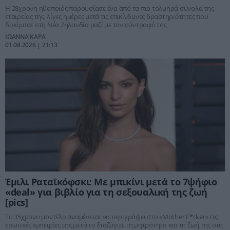
Η 28χρονη ηθοποιός παρουσίασε ένα από τα πιο τολμηρά σύνολα της
εταιρείας της, λίγες ημέρες μετά τις επικίνδυνες δραστηριότητες που
δοκίμασε στη Νέα Ζηλανδία μαζί με τον σύντροφό της
ΙΩΑΝΝΑ ΚΑΡΑ
01.08.2026 | 21:13
Έμιλι Ραταϊκόφσκι: Με μπικίνι μετά το 7ψήφιο
«deal» για βιβλίο για τη σεξουαλική της ζωή
[pics]
Το 35χρονο μοντέλο αναμένεται να περιγράψει στο «Mother F*cker» τις
ερωτικές εμπειρίες της μετά το διαζύγιο, τη μητρότητα και τη ζωή της στη