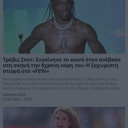
Τράβις Σκοτ: Συγκίνησε το κοινό όταν ανέβασε
στη σκηνή την 8χρονη κόρη του–Η ξεχωριστή
στιγμή στο «FE!N»
Μια τρυφερή οικογενειακή στιγμή μοιράστηκε ο Τράβις Σκοτ με τους
θαυμαστές του, όταν κάλεσε στη σκηνή την 8χρονη κόρη του, Στόρμι,
κατά τη διάρκεια της εμφάνισής του στη Νέα Υόρκη. Ο διάσημος ράπερ
και η μικρή του κόρη χόρεψαν και χαμογέλασαν μπροστά στο κοινό,
ΙΩΑΝΝΑ ΚΑΡΑ
δημιουργώντας μια ιδιαίτερα συγκινητική στιγμή που καταγράφηκε σε
21.07.2026 | 18:57
βίντεο και έγινε viral στα social media.