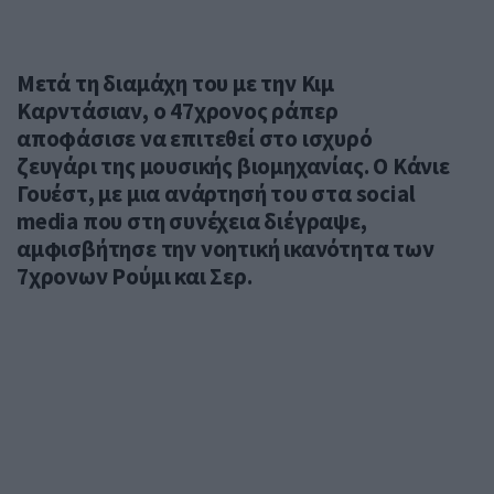
Μετά τη διαμάχη του με την Κιμ
Καρντάσιαν, ο 47χρονος ράπερ
αποφάσισε να επιτεθεί στο ισχυρό
ζευγάρι της μουσικής βιομηχανίας. Ο Κάνιε
Γουέστ, με μια ανάρτησή του στα social
media που στη συνέχεια διέγραψε,
αμφισβήτησε την νοητική ικανότητα των
7χρονων Ρούμι και Σερ.