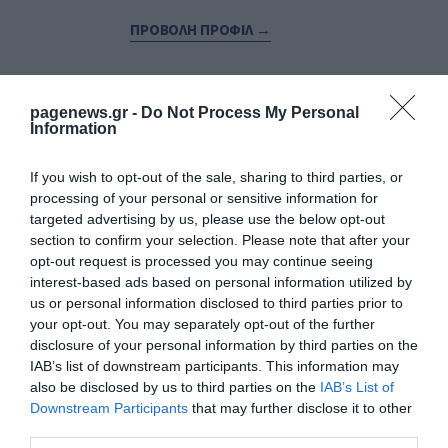
ΠΡΟΒΟΛΗ ΠΡΟΦΙΛ →
pagenews.gr -
Do Not Process My Personal
Διαβάστε όλες τις τελευταίες
Ειδήσεις
από την
Information
Ελλάδα και τον Κόσμο
If you wish to opt-out of the sale, sharing to third parties, or
processing of your personal or sensitive information for
JAY Z
ΜΠΙΓΙΟΝΣΕ
targeted advertising by us, please use the below opt-out
section to confirm your selection. Please note that after your
opt-out request is processed you may continue seeing
ΔΕΙΤΕ ΠΡΩΤΟΙ
ΟΛΑ ΤΑ ΝΕΑ ΤΟΥ PAGENEWS ΣΤΟ
interest-based ads based on personal information utilized by
GOOGLE NEWS
us or personal information disclosed to third parties prior to
your opt-out. You may separately opt-out of the further
Σχετικά άρθρα:
disclosure of your personal information by third parties on the
IAB’s list of downstream participants. This information may
also be disclosed by us to third parties on the
IAB’s List of
Downstream Participants
that may further disclose it to other
third parties.