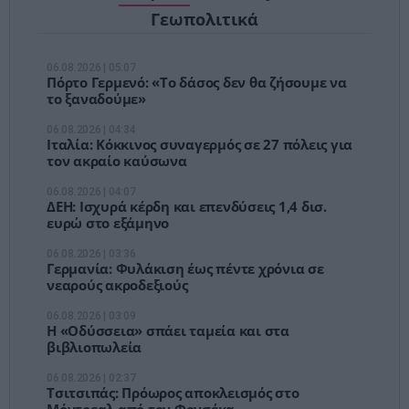
Γεωπολιτικά
06.08.2026 | 05:07
Πόρτο Γερμενό: «Το δάσος δεν θα ζήσουμε να
το ξαναδούμε»
06.08.2026 | 04:34
Ιταλία: Κόκκινος συναγερμός σε 27 πόλεις για
τον ακραίο καύσωνα
06.08.2026 | 04:07
ΔΕΗ: Ισχυρά κέρδη και επενδύσεις 1,4 δισ.
ευρώ στο εξάμηνο
06.08.2026 | 03:36
Γερμανία: Φυλάκιση έως πέντε χρόνια σε
νεαρούς ακροδεξιούς
06.08.2026 | 03:09
Η «Οδύσσεια» σπάει ταμεία και στα
βιβλιοπωλεία
06.08.2026 | 02:37
Τσιτσιπάς: Πρόωρος αποκλεισμός στο
Μόντρεαλ από τον Φονσέκα