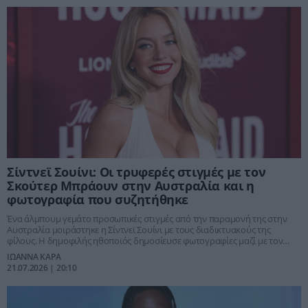
Σίντνεϊ Σουίνι: Οι τρυφερές στιγμές με τον
Σκούτερ Μπράουν στην Αυστραλία και η
φωτογραφία που συζητήθηκε
Ένα άλμπουμ γεμάτο προσωπικές στιγμές από την παραμονή της στην
Αυστραλία μοιράστηκε η Σίντνεϊ Σουίνι με τους διαδικτυακούς της
φίλους. Η δημοφιλής ηθοποιός δημοσίευσε φωτογραφίες μαζί με τον
σύντροφό της, Σκούτερ Μπράουν, αλλά και στιγμιότυπα από τις
ΙΩΑΝΝΑ ΚΑΡΑ
περιπέτειες και τις δραστηριότητες που δοκίμασαν, ενώ μία ιδιαίτερη
21.07.2026 | 20:10
selfie της τράβηξε τα βλέμματα και προκάλεσε πλήθος σχολίων στα social
media.