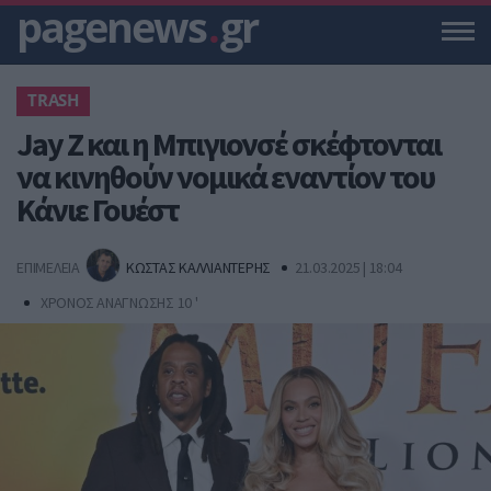
pagenews
.
gr
TRASH
Jay Z και η Μπιγιονσέ σκέφτονται
να κινηθούν νομικά εναντίον του
Κάνιε Γουέστ
ΕΠΙΜΕΛΕΙΑ
ΚΩΣΤΑΣ ΚΑΛΛΙΑΝΤΕΡΗΣ
21.03.2025 | 18:04
ΧΡΟΝΟΣ ΑΝΑΓΝΩΣΗΣ 10 '