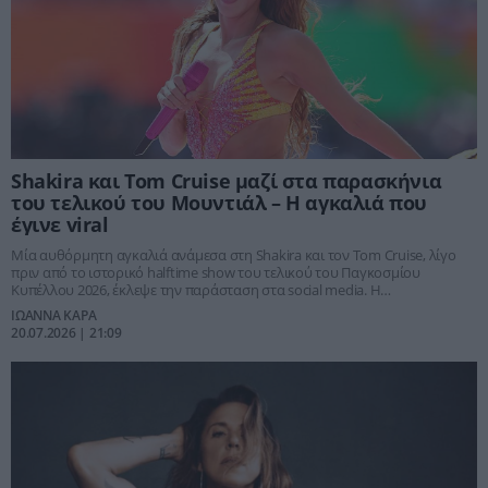
Shakira και Tom Cruise μαζί στα παρασκήνια
του τελικού του Μουντιάλ – Η αγκαλιά που
έγινε viral
Μία αυθόρμητη αγκαλιά ανάμεσα στη Shakira και τον Tom Cruise, λίγο
πριν από το ιστορικό halftime show του τελικού του Παγκοσμίου
Κυπέλλου 2026, έκλεψε την παράσταση στα social media. Η
τραγουδίστρια μοιράστηκε τη στιγμή με τους θαυμαστές της,
ΙΩΑΝΝΑ ΚΑΡΑ
προκαλώντας χιλιάδες αντιδράσεις.
20.07.2026 | 21:09