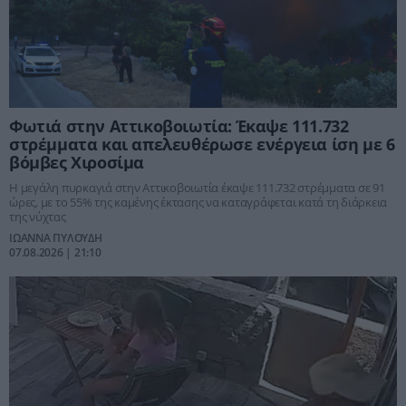
Φωτιά στην Αττικοβοιωτία: Έκαψε 111.732
στρέμματα και απελευθέρωσε ενέργεια ίση με 6
βόμβες Χιροσίμα
Η μεγάλη πυρκαγιά στην Αττικοβοιωτία έκαψε 111.732 στρέμματα σε 91
ώρες, με το 55% της καμένης έκτασης να καταγράφεται κατά τη διάρκεια
της νύχτας
ΙΩΑΝΝΑ ΠΥΛΟΥΔΗ
07.08.2026 | 21:10