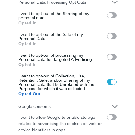
Please note that this website/app uses one or more Google
Personal Data Processing Opt Outs
services and may gather and store information including but
ΙΩΑΝΝΑ ΚΑΡΑ
08.08.2026 | 16:04
not limited to your visit or usage behaviour. You may click to
I want to opt-out of the Sharing of my
personal data.
grant or deny consent to Google and its third-party tags to
Opted In
Συναγερμός στον Λυκαβηττό: Βρέθηκε
use your data for below specified purposes in below Google
πτώμα σε σπηλιά κοντά στο εκκλησάκι
consent section.
των Αγίων Ισιδώρων
I want to opt-out of the Sale of my
Personal Data.
ΙΩΑΝΝΑ ΠΥΛΟΥΔΗ
Opted In
08.08.2026 | 14:01
I want to opt-out of processing my
Ευρωπαϊκό «μπλόκο» στην έκδοση
Personal Data for Targeted Advertising.
Τούρκου κρατουμένου – Τι ζητά το
Opted In
Δικαστήριο του Στρασβούργου
I want to opt-out of Collection, Use,
ΙΩΑΝΝΑ ΠΥΛΟΥΔΗ
08.08.2026 | 13:35
Retention, Sale, and/or Sharing of my
Personal Data that Is Unrelated with the
Purposes for which it was collected.
Opted Out
Google consents
PODCASTS
I want to allow Google to enable storage
related to advertising like cookies on web or
Μπαλατσούκας pagenews.gr:«Η κυβέρνηση θυμάται τους
device identifiers in apps.
πυροσβέστες όταν τους λέει ήρωες–όχι όταν ζητούν