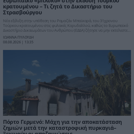
Ευρωπαϊκό «μπλόκο» στην έκδοση Τούρκου
κρατουμένου – Τι ζητά το Δικαστήριο του
Στρασβούργου
Νέα εξέλιξη στην υπόθεση του Ραμαζάν Μπαϊκαρά, του 31χρονου
Τούρκου κρατουμένου στις φυλακές Κορυδαλλού, καθώς το Ευρωπαϊκό
Δικαστήριο Δικαιωμάτων του Ανθρώπου (ΕΔΔΑ) ζήτησε να μην εκτελεστεί
η απόφαση για την έκδοσή του στην Τουρκία.
ΙΩΑΝΝΑ ΠΥΛΟΥΔΗ
08.08.2026 | 13:35
Πόρτο Γερμενό: Μάχη για την αποκατάσταση
ζημιών μετά την καταστροφική πυρκαγιά–
Ξεκινούν οι αποζημιώσεις