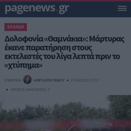
pagenews
.
gr
ΕΛΛΑΔΑ
Δολοφονία «Θαμνάκια»: Μάρτυρας
έκανε παρατήρηση στους
εκτελεστές του λίγα λεπτά πριν το
«χτύπημα»
ΕΠΙΜΕΛΕΙΑ
ΑΦΡΟΔΙΤΗ ΠΑΝΟΥ
27.04.2025 | 13:57
ΧΡΟΝΟΣ ΑΝΑΓΝΩΣΗΣ 2 '