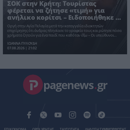
ΣΟΚ στην Κρήτη: Τουρίστας
φέρεται να ζήτησε «τιμή» για
ανήλικο κορίτσι – Ειδοποιήθηκε η
Αστυνομία [vid]
Οργή στην Αγία Πελαγία μετά την καταγγελία ιδιοκτητών
επιχείρησης ότι άνδρας πλησίασε το γραφείο τους και ρώτησε πόσα
χρήματα ζητούν για ένα παιδί που καθόταν έξω – Οι υπεύθυνοι
δηλώνουν ότι θα προχωρήσουν σε μήνυση.
ΙΩΑΝΝΑ ΠΥΛΟΥΔΗ
07.08.2026 | 21:02
pagenews
.
gr
ΕΠΙΚΟΙΝΩΝΙΑ
ΟΡΟΙ ΧΡΗΣΗΣ
ΤΑΥΤΟΤΗΤΑ
ΔΗΛΩΣΗ ΣΥΜΜΟΡΦΩΣΗΣ