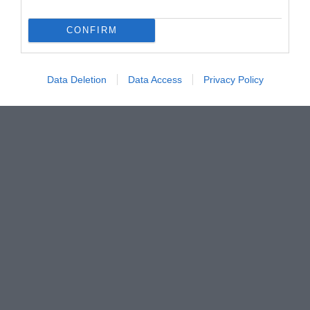
Μυρτώ Κοροβέση στο pagenews.gr: «Η κοινωνία ζητά
CONFIRM
διαφάνεια, όχι άλλα σκάνδαλα» – Τι λέει για τον ΟΠΕΚΕΠΕ
Data Deletion
Data Access
Privacy Policy