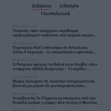
Ειδήσεις
Lifestyle
Γεωπολιτικά
08.08.2026 | 17:07
Τουρνάς: «Δεν υπάρχουν περιθώρια
εφησυχασμού» απέναντι στα ακραία καιρικά
φαινόμενα
08.08.2026 | 16:57
Πυρκαγιές: Red Code αύριο σε Αττική και
άλλες 5 περιοχές – Σε επιφυλακή ο κρατικός
μηχανισμός
08.08.2026 | 16:34
Ο Ρούμπιο σφίγγει τη θηλιά στην Κούβα: «Δεν
υπάρχουν έξοδοι διαφυγής» – Το σχέδιο
Τραμπ για την επόμενη μέρα
08.08.2026 | 16:23
Μαρία Σολωμού: Οι «καυτές» απογευματινές
βουτιές με μαγιό–Οι φωτογραφίες που
ανέβασαν τη θερμοκρασία!
08.08.2026 | 16:04
Λυκαβηττός: Σε 57χρονη αγνοούμενη από την
Κυψέλη ανήκει η σορός–Από πτώση ο θάνατος
08.08.2026 | 15:41