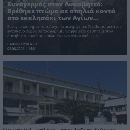
Συναγερμός στον Λυκαβηττό:
Βρέθηκε πτώμα σε σπηλιά κοντά
στο εκκλησάκι των Αγίων
Ισιδώρων
Συναγερμός σήμανε στις Αρχές το μεσημέρι του Σαββάτου, μετά τον
εντοπισμό σορού σε προχωρημένη σήψη μέσα σε σπηλιά στον
Λυκαβηττό, κοντά στο εκκλησάκι των Αγίων Ισιδώρων.
ΙΩΑΝΝΑ ΠΥΛΟΥΔΗ
08.08.2026 | 14:01