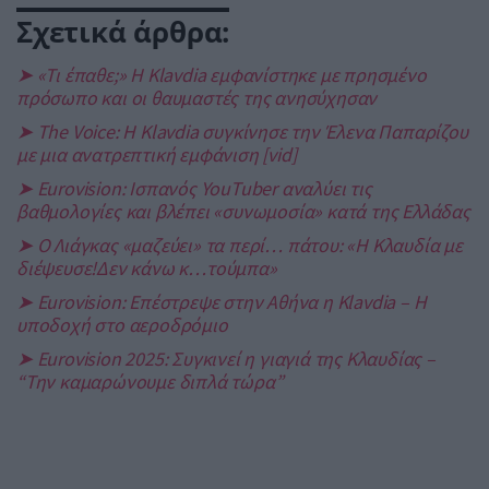
Σχετικά άρθρα:
➤ «Τι έπαθε;» Η Klavdia εμφανίστηκε με πρησμένο
πρόσωπο και οι θαυμαστές της ανησύχησαν
➤ The Voice: Η Klavdia συγκίνησε την Έλενα Παπαρίζου
με μια ανατρεπτική εμφάνιση [vid]
➤ Eurovision: Ισπανός YouTuber αναλύει τις
βαθμολογίες και βλέπει «συνωμοσία» κατά της Ελλάδας
➤ Ο Λιάγκας «μαζεύει» τα περί… πάτου: «Η Κλαυδία με
διέψευσε!Δεν κάνω κ…τούμπα»
➤ Eurovision: Επέστρεψε στην Αθήνα η Klavdia – Η
υποδοχή στο αεροδρόμιο
➤ Eurovision 2025: Συγκινεί η γιαγιά της Κλαυδίας –
“Την καμαρώνουμε διπλά τώρα”