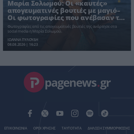
Μαρία Σολωμού: Οι «καυτές»
απογευματινές βουτιές με μαγιό–
Οι φωτογραφίες που ανέβασαν τη
θερμοκρασία!
Φωτογραφίες από τις απογευματινές βουτιές της ανάρτησε στα
social media η Μαρία Σολωμού.
ΙΩΑΝΝΑ ΠΥΛΟΥΔΗ
08.08.2026 | 16:23
pagenews
.
gr
ΕΠΙΚΟΙΝΩΝΙΑ
ΟΡΟΙ ΧΡΗΣΗΣ
ΤΑΥΤΟΤΗΤΑ
ΔΗΛΩΣΗ ΣΥΜΜΟΡΦΩΣΗΣ