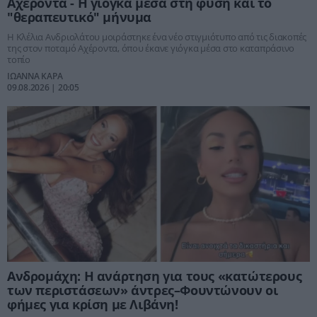
Αχέροντα - Η γιόγκα μέσα στη φύση και το
"θεραπευτικό" μήνυμα
Η Κλέλια Ανδριολάτου μοιράστηκε ένα νέο στιγμιότυπο από τις διακοπές
της στον ποταμό Αχέροντα, όπου έκανε γιόγκα μέσα στο καταπράσινο
τοπίο
ΙΩΑΝΝΑ ΚΑΡΑ
09.08.2026 | 20:05
Ανδρομάχη: Η ανάρτηση για τους «κατώτερους
των περιστάσεων» άντρες–Φουντώνουν οι
φήμες για κρίση με Λιβάνη!