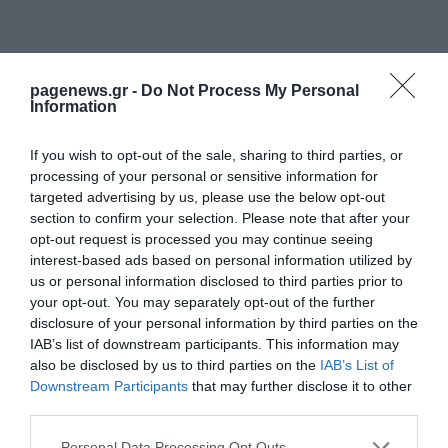
pagenews.gr -
Do Not Process My Personal
Information
If you wish to opt-out of the sale, sharing to third parties, or
processing of your personal or sensitive information for
targeted advertising by us, please use the below opt-out
section to confirm your selection. Please note that after your
opt-out request is processed you may continue seeing
ΡΟΗ ΕΙΔΗΣΕΩΝ
interest-based ads based on personal information utilized by
us or personal information disclosed to third parties prior to
Κοκκίνου: «Κόλασε» την Κύθνο με το
your opt-out. You may separately opt-out of the further
μαγιό της–Το στιγμιότυπο με καρπούζι
δίπλα στην πισίνα που έγινε viral!
disclosure of your personal information by third parties on the
IAB’s list of downstream participants. This information may
ΙΩΑΝΝΑ ΚΑΡΑ
09.08.2026 | 23:00
also be disclosed by us to third parties on the
IAB’s List of
Downstream Participants
that may further disclose it to other
Ο Αλέξανδρος Κοψιάλης αποκάλυψε ότι
third parties.
έχασε 30 κιλά – Από 120 πήγε στα 90 [vid]
Please note that this website/app uses one or more Google
ΙΩΑΝΝΑ ΚΑΡΑ
Personal Data Processing Opt Outs