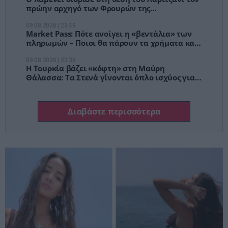
πρώην αρχηγό των Φρουρών της
Επανάστασης, Μοχσέν Ρεζαΐ
09.08.2026 | 23:49
Market Pass: Πότε ανοίγει η «βεντάλια» των
πληρωμών – Ποιοι θα πάρουν τα χρήματα και
τα κριτήρια
09.08.2026 | 23:39
Η Τουρκία βάζει «κόφτη» στη Μαύρη
Θάλασσα: Τα Στενά γίνονται όπλο ισχύος για
πετρέλαιο, σιτηρά και πόλεμο
Διαβάστε περισσότερα