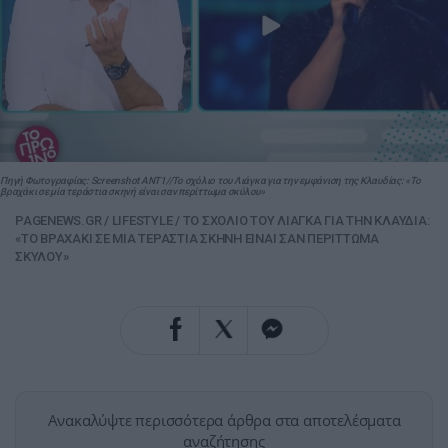
Πηγή Φωτογραφίας: Screenshot ANT1//To σχόλιο του Λιάγκα για την εμφάνιση της Κλαυδίας: «Το
βραχάκι σε μία τεράστια σκηνή είναι σαν περίττωμα σκύλου»
PAGENEWS.GR
/
LIFESTYLE
/
TO ΣΧΟΛΙΟ ΤΟΥ ΛΙΑΓΚΑ ΓΙΑ ΤΗΝ ΚΛΑΥΔΙΑ:
«ΤΟ ΒΡΑΧΑΚΙ ΣΕ ΜΙΑ ΤΕΡΑΣΤΙΑ ΣΚΗΝΗ ΕΙΝΑΙ ΣΑΝ ΠΕΡΙΤΤΩΜΑ
ΣΚΥΛΟΥ»
Ανακαλύψτε περισσότερα άρθρα στα αποτελέσματα
αναζήτησης