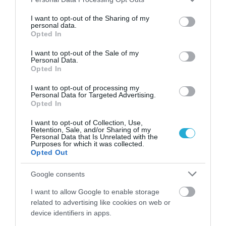
09.08.2026 | 22:15
services and may gather and store information including but
not limited to your visit or usage behaviour. You may click to
I want to opt-out of the Sharing of my
personal data.
grant or deny consent to Google and its third-party tags to
Ρία Ελληνίδου: «Ζάλισε» το Αιγαίο με το
Opted In
μαγιό της – Οι καυτές εικόνες από τη Δήλο
use your data for below specified purposes in below Google
μετά τη Μύκονο!
consent section.
I want to opt-out of the Sale of my
Personal Data.
ΙΩΑΝΝΑ ΠΥΛΟΥΔΗ
09.08.2026 | 22:01
Opted In
Κλέλια Ανδριολάτου: Στιγμές χαλάρωσης
I want to opt-out of processing my
Personal Data for Targeted Advertising.
στον Αχέροντα – Η γιόγκα μέσα στη φύση
Opted In
και το “θεραπευτικό” μήνυμα
ΙΩΑΝΝΑ ΚΑΡΑ
I want to opt-out of Collection, Use,
09.08.2026 | 20:05
Retention, Sale, and/or Sharing of my
Personal Data that Is Unrelated with the
Purposes for which it was collected.
Opted Out
PODCASTS
Google consents
I want to allow Google to enable storage
Μπαλατσούκας pagenews.gr:«Η κυβέρνηση θυμάται τους
related to advertising like cookies on web or
πυροσβέστες όταν τους λέει ήρωες–όχι όταν ζητούν
device identifiers in apps.
στήριξη»