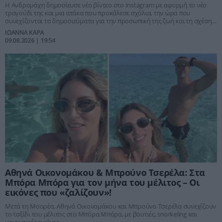
Η Ανδρομάχη δημοσίευσε νέο βίντεο στο Instagram με αφορμή το νέο
τραγούδι της και μια ατάκα που προκάλεσε σχόλια, την ώρα που
συνεχίζονται τα δημοσιεύματα για την προσωπική της ζωή και τη σχέση
της με τον Γιώργο Λιβάνη
ΙΩΑΝΝΑ ΚΑΡΑ
09.08.2026 | 19:54
Αθηνά Οικονομάκου & Μπρούνο Τσερέλα: Στα
Μπόρα Μπόρα για τον μήνα του μέλιτος – Οι
εικόνες που «ζαλίζουν»!
Μετά τη Μοορέα, Αθηνά Οικονομάκου και Μπρούνο Τσερέλα συνεχίζουν
το ταξίδι του μέλιτος στα Μπόρα Μπόρα, με βουτιές, snorkeling και
μαγευτικές εικόνες