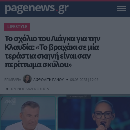
pagenews
.
gr
LIFESTYLE
To σχόλιο του Λιάγκα για την
Κλαυδία: «Το βραχάκι σε μία
τεράστια σκηνή είναι σαν
περίττωμα σκύλου»
ΕΠΙΜΕΛΕΙΑ
ΑΦΡΟΔΙΤΗ ΠΑΝΟΥ
09.05.2025 | 12:09
ΧΡΟΝΟΣ ΑΝΑΓΝΩΣΗΣ 5 '