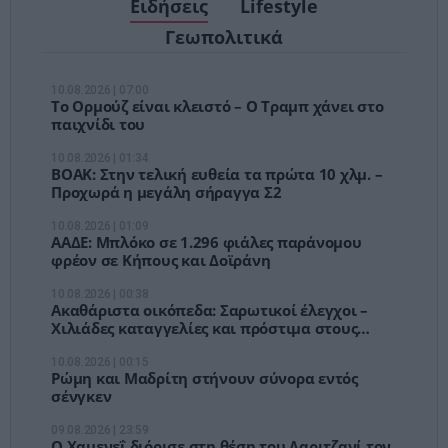
Ειδήσεις
Lifestyle
Γεωπολιτικά
10.08.2026 | 07:00
Το Ορμούζ είναι κλειστό – Ο Τραμπ χάνει στο
παιχνίδι του
10.08.2026 | 01:34
ΒΟΑΚ: Στην τελική ευθεία τα πρώτα 10 χλμ. –
Προχωρά η μεγάλη σήραγγα Σ2
10.08.2026 | 01:09
ΑΑΔΕ: Μπλόκο σε 1.296 φιάλες παράνομου
φρέον σε Κήπους και Δοϊράνη
10.08.2026 | 00:38
Ακαθάριστα οικόπεδα: Σαρωτικοί έλεγχοι –
Χιλιάδες καταγγελίες και πρόστιμα στους
ιδιοκτήτες
10.08.2026 | 00:15
Ρώμη και Μαδρίτη στήνουν σύνορα εντός
σένγκεν
09.08.2026 | 23:59
Ο Χαμενεΐ διόρισε στη θέση του Λαριτζανί τον