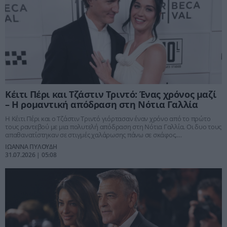
Κέιτι Πέρι και Τζάστιν Τριντό: Ένας χρόνος μαζί
– Η ρομαντική απόδραση στη Νότια Γαλλία
Η Κέιτι Πέρι και ο Τζάστιν Τριντό γιόρτασαν έναν χρόνο από το πρώτο
τους ραντεβού με μια πολυτελή απόδραση στη Νότια Γαλλία. Οι δυο τους
απαθανατίστηκαν σε στιγμές χαλάρωσης πάνω σε σκάφος,
επιβεβαιώνοντας ότι η σχέση τους παραμένει πιο δυνατή από ποτέ.
ΙΩΑΝΝΑ ΠΥΛΟΥΔΗ
31.07.2026 | 05:08