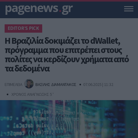
pagenews
.
gr
EDITOR'S PICK
Η Βραζιλία δοκιμάζει το dWallet,
πρόγραμμα που επιτρέπει στους
πολίτες να κερδίζουν χρήματα από
τα δεδομένα
ΕΠΙΜΕΛΕΙΑ
ΒΑΣΙΛΗΣ ΔΙΑΜΑΝΤΑΚΟΣ
07.06.2025 | 11:32
ΧΡΟΝΟΣ ΑΝΑΓΝΩΣΗΣ 5 '