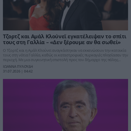
Τζορτζ και Αμάλ Κλούνεϊ εγκατέλειψαν το σπίτι
τους στη Γαλλία – «Δεν ξέρουμε αν θα σωθεί»
Ο Τζορτζ και η Αμάλ Κλούνεϊ αναγκάστηκαν να εκκενώσουν την κατοικία
τους στη νότια Γαλλία, καθώς οι καταστροφικές πυρκαγιές πλησίασαν την
περιοχή. Με μια συγκινητική επιστολή προς τον δήμαρχο της πόλης
εξέφρασαν την αγωνία τους για το αν το σπίτι τους θα αντέξει, αλλά και τη
ΙΩΑΝΝΑ ΠΥΛΟΥΔΗ
στήριξή τους στην τοπική κοινωνία.
31.07.2026 | 04:42