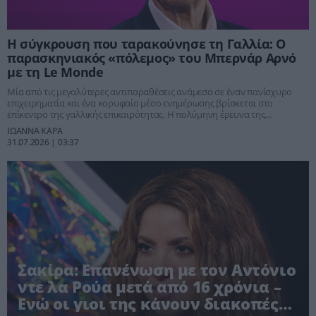
Η σύγκρουση που ταρακούνησε τη Γαλλία: Ο
παρασκηνιακός «πόλεμος» του Μπερνάρ Αρνό
με τη Le Monde
Μία από τις μεγαλύτερες αντιπαραθέσεις ανάμεσα σε έναν πανίσχυρο
επιχειρηματία και ένα κορυφαίο μέσο ενημέρωσης βρίσκεται στο
επίκεντρο της γαλλικής επικαιρότητας. Η πολύμηνη έρευνα της
εφημερίδας Le Monde για την επιχειρηματική αυτοκρατορία του
ΙΩΑΝΝΑ ΚΑΡΑ
Μπερνάρ Αρνό προκάλεσε έντονες αντιδράσεις, αναδεικνύοντας τη
31.07.2026 | 03:37
διαχρονική σύγκρουση ανάμεσα στην ερευνητική δημοσιογραφία και
την ισχύ των μεγάλων οικονομικών ομίλων.
Σακίρα: Επανένωση με τον Αντόνιο
ντε λα Ρούα μετά από 16 χρόνια –
Ενώ οι γιοι της κάνουν διακοπές