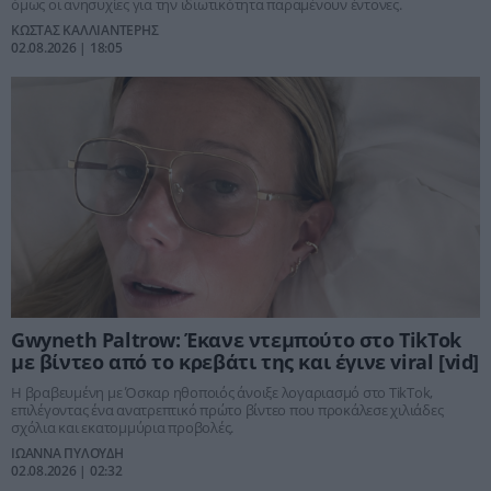
όμως οι ανησυχίες για την ιδιωτικότητα παραμένουν έντονες.
ΚΩΣΤΑΣ ΚΑΛΛΙΑΝΤΕΡΗΣ
02.08.2026 | 18:05
Gwyneth Paltrow: Έκανε ντεμπούτο στο TikTok
με βίντεο από το κρεβάτι της και έγινε viral [vid]
Η βραβευμένη με Όσκαρ ηθοποιός άνοιξε λογαριασμό στο TikTok,
επιλέγοντας ένα ανατρεπτικό πρώτο βίντεο που προκάλεσε χιλιάδες
σχόλια και εκατομμύρια προβολές.
ΙΩΑΝΝΑ ΠΥΛΟΥΔΗ
02.08.2026 | 02:32