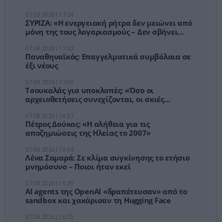
07.08.2026 | 17:24
ΣΥΡΙΖΑ: «Η ενεργειακή ρήτρα δεν μειώνει από
μόνη της τους λογαριασμούς – Δεν σβήνει
επτά χρόνια ακρίβειας»
07.08.2026 | 17:23
Παναθηναϊκός: Επαγγελματικά συμβόλαια σε
έξι νέους
07.08.2026 | 17:00
Τσουκαλάς για υποκλοπές: «Όσο οι
αρχειοθετήσεις συνεχίζονται, οι σκιές
μεγαλώνουν»
07.08.2026 | 16:57
Πέτρος Δούκας: «Η αλήθεια για τις
αποζημιώσεις της Ηλείας το 2007»
07.08.2026 | 16:54
Λένα Σαμαρά: Σε κλίμα συγκίνησης το ετήσιο
μνημόσυνο – Ποιοι ήταν εκεί
07.08.2026 | 16:39
AI agents της OpenAI «δραπέτευσαν» από το
sandbox και χακάρισαν τη Hugging Face
07.08.2026 | 16:25