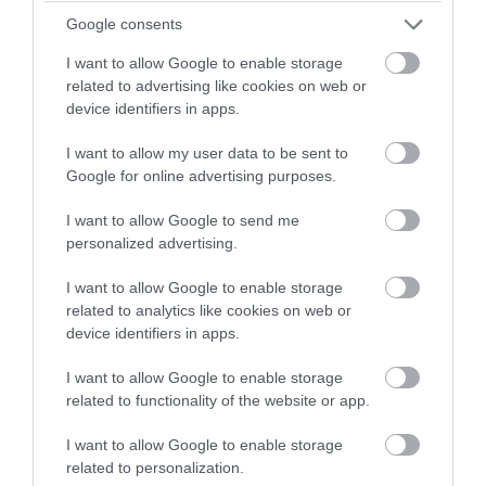
Ευρωπαϊκών Σπουδών, με μεταπτυχιακή
Google consents
εξειδίκευση στις Διεθνείς Σχέσεις και τη
Γεωπολιτική.
I want to allow Google to enable storage
related to advertising like cookies on web or
device identifiers in apps.
ΠΡΟΒΟΛΗ ΠΡΟΦΙΛ →
I want to allow my user data to be sent to
Google for online advertising purposes.
Διαβάστε όλες τις τελευταίες
Ειδήσεις
από την
I want to allow Google to send me
Ελλάδα και τον Κόσμο
personalized advertising.
I want to allow Google to enable storage
related to analytics like cookies on web or
ΒΡΑΖΙΛΙΑ
ΔΕΔΟΜΕΝΑ
device identifiers in apps.
ΔΕΙΤΕ ΠΡΩΤΟΙ
ΟΛΑ ΤΑ ΝΕΑ ΤΟΥ PAGENEWS ΣΤΟ
I want to allow Google to enable storage
GOOGLE NEWS
related to functionality of the website or app.
I want to allow Google to enable storage
Σχετικά άρθρα:
related to personalization.