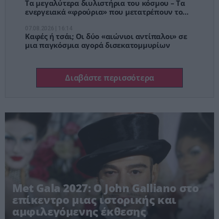
Τα μεγαλύτερα διυλιστήρια του κόσμου – Τα
ενεργειακά «φρούρια» που μετατρέπουν το
πετρέλαιο σε γεωπολιτική ισχύ
07.08.2026 | 16:14
Καφές ή τσάι; Οι δύο «αιώνιοι αντίπαλοι» σε
μια παγκόσμια αγορά δισεκατομμυρίων
Διαβάστε περισσότερα
Met Gala 2027: Ο John Galliano στο
επίκεντρο μιας ιστορικής και
αμφιλεγόμενης έκθεσης