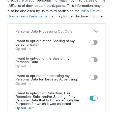
disclosure of your personal information by third parties on the
IAB’s list of downstream participants. This information may
also be disclosed by us to third parties on the
IAB’s List of
Downstream Participants
that may further disclose it to other
third parties.
Please note that this website/app uses one or more Google
Personal Data Processing Opt Outs
services and may gather and store information including but
Ο ΣΥΝΤΑΚΤΗΣ
not limited to your visit or usage behaviour. You may click to
I want to opt-out of the Sharing of my
personal data.
grant or deny consent to Google and its third-party tags to
Opted In
ΒΑΣΙΛΗΣ ΔΙΑΜΑΝΤΑΚΟΣ
use your data for below specified purposes in below Google
consent section.
I want to opt-out of the Sale of my
ΔΗΜΟΣΙΟΓΡΑΦΟΣ ΔΙΕΘΝΟΥΣ ΠΟΛΙΤΙΚΗΣ &
Personal Data.
ΓΕΩΠΟΛΙΤΙΚΗΣ ΑΝΑΛΥΣΗΣ
Opted In
Καλύπτει διεθνείς πολιτικές εξελίξεις,
I want to opt-out of processing my
γεωπολιτικές ανακατατάξεις, διπλωματικές
Personal Data for Targeted Advertising.
σχέσεις και ζητήματα διεθνούς ασφάλειας.
Opted In
Διαθέτει περισσότερα από 20 χρόνια εμπειρίας
I want to opt-out of Collection, Use,
στο διεθνές πολιτικό και γεωπολιτικό ρεπορτάζ,
Retention, Sale, and/or Sharing of my
έχοντας παρακολουθήσει σημαντικά γεγονότα
Personal Data that Is Unrelated with the
Purposes for which it was collected.
που διαμόρφωσαν το παγκόσμιο πολιτικό
Opted Out
σκηνικό. Απόφοιτος του Τμήματος Διεθνών και