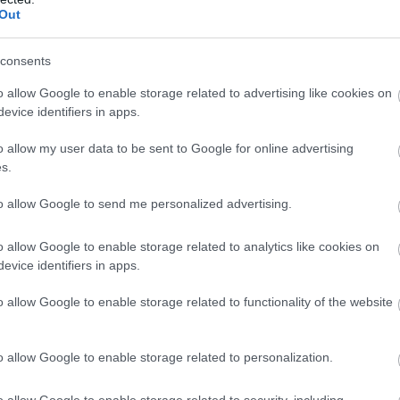
ε τον Γιώργο Λιβάνη.
α
Out
μ
Ι
φ
0
γάμο της και σε όσους φίλους και συναδέλφους
α
consents
ν το «παρών».
«Στον γάμο καλέσαμε
θ
Α
o allow Google to enable storage related to advertising like cookies on
Π
 Ολλανδία, γιατί είχε κλείσει ταξίδι. Έστειλε
«
evice identifiers in apps.
νομόπουλος επίσης δεν ήρθε, αλλά έστειλε
π
Ι
μ
0
ντας πως δεν υπήρξε καμία παρεξήγηση.
o allow my user data to be sent to Google for online advertising
σ
s.
ν ανθοδέσμη την έπιασε η Γαρυφαλλιά
to allow Google to send me personalized advertising.
 του γάμου. Ο Χρήστος είναι πιο
 τη Γαρυφαλλιά. Ούτε αυτός ήρθε στο γάμο,
o allow Google to enable storage related to analytics like cookies on
evice identifiers in apps.
Μ
κ
της, η Ανδρομάχη δεν έκρυψε τον ενθουσιασμό
o allow Google to enable storage related to functionality of the website
ό
ω παντρευτεί άλλον άνθρωπο, περνάω
σ
 είπε χαρακτηριστικά. Όσο για τη ζήλια και
o allow Google to enable storage related to personalization.
η. «Το κινητό του το έψαξα τυχαία πριν από
διαίτερα, δεν βρήκα και κάτι. Ο Γιώργος δεν
o allow Google to enable storage related to security, including