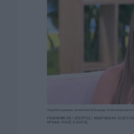
Πηγή Φωτογραφίας: screenshot//Ανδρομάχη: Οι δύο πασίγνωστοι τρ
PAGENEWS.GR
/
LIFESTYLE
/
ΑΝΔΡΟΜΑΧΗ: ΟΙ ΔΥΟ ΠΑ
ΗΡΘΑΝ- ΠΟΙΟΣ Ο ΛΟΓΟΣ;