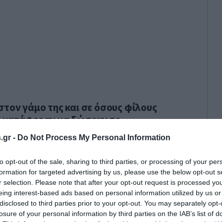
στον γάμο της και σε όσους φίλους
ν κατάφεραν να δώσουν το
 καλέσαμε τον Βέρτη, αλλά πήγε
.gr -
Do Not Process My Personal Information
είχε κλείσει ταξίδι.
to opt-out of the sale, sharing to third parties, or processing of your per
formation for targeted advertising by us, please use the below opt-out s
r selection. Please note that after your opt-out request is processed y
eing interest-based ads based on personal information utilized by us or
disclosed to third parties prior to your opt-out. You may separately opt-
losure of your personal information by third parties on the IAB’s list of