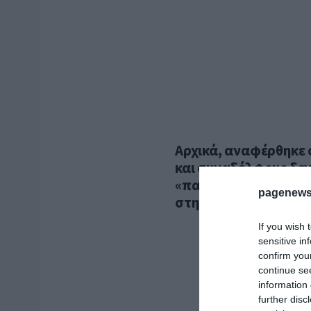
Αρχικά, αναφέρθηκε 
και συναδέλφους δε
«παρών». «Στον γάμο
pagenews
στην Ολλανδία, γιατί 
If you wish 
sensitive in
confirm you
continue se
information 
further disc