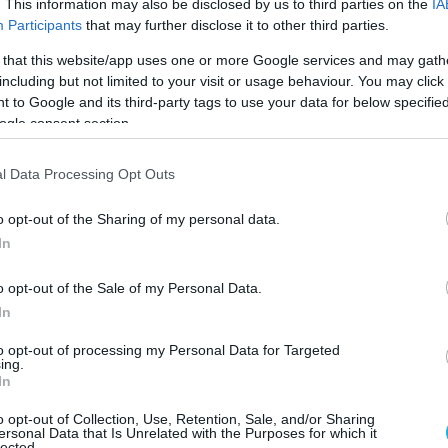
. This information may also be disclosed by us to third parties on the
IA
Participants
that may further disclose it to other third parties.
 that this website/app uses one or more Google services and may gath
including but not limited to your visit or usage behaviour. You may click 
 to Google and its third-party tags to use your data for below specifi
ogle consent section.
l Data Processing Opt Outs
Γ
Π
o opt-out of the Sharing of my personal data.
μ
In
ε
Ι
0
o opt-out of the Sale of my Personal Data.
Β
In
Δ
μ
to opt-out of processing my Personal Data for Targeted
θ
ing.
Ι
πρόπουλου βρέθηκε τα μεσάνυχτα της
μ
0
In
β
η
,
στην εκπομπή «Στην αγκαλιά του Φάνη»,
o opt-out of Collection, Use, Retention, Sale, and/or Sharing
Μ
 την εμπειρία της στη Eurovision όσο και
για τη
ersonal Data that Is Unrelated with the Purposes for which it
«
lected.