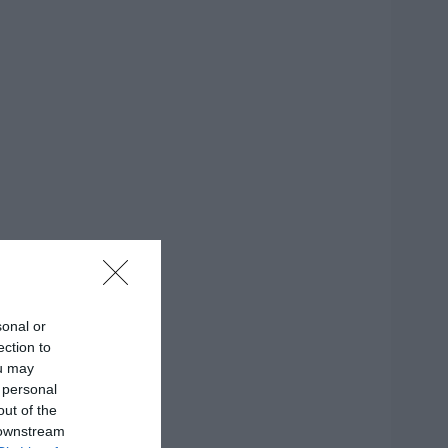
sonal or
ection to
ou may
 personal
out of the
 downstream