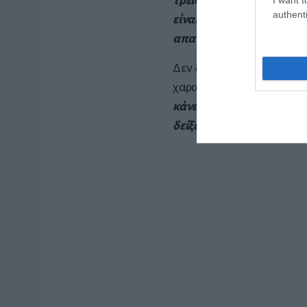
authenti
είναι τέτοιος τύπος, κοι
απαντάει»
, παραδέχτηκε 
Δεν δίστασε, πάντως, να 
χαρακτήρα του που την εκ
κάνει κάποιο σενάριο στο
δείξει ντοκουμέντα και 