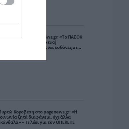
.Βρεττάκος στο pagenews.gr: «Το ΠΑΣΟΚ
πλοκάρει τη Συνταγματική
ναθεώρηση και φορτώνει ευθύνες στη
χώρα»
υρτώ Κοροβέση στο pagenews.gr: «Η
οινωνία ζητά διαφάνεια, όχι άλλα
κάνδαλα» – Τι λέει για τον ΟΠΕΚΕΠΕ