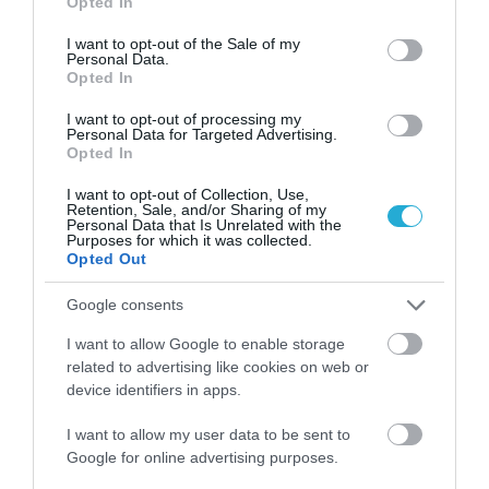
Opted In
06.08.2026 | 22:40
use your data for below specified purposes in below Google
consent section.
I want to opt-out of the Sale of my
Αλεξανδρούπολη: Χειροπέδες σε άνδρα
Personal Data.
που επιδείκνυε τα γεννητικά του όργανα
Opted In
σε ανήλικες στον Άβαντα
ΙΩΑΝΝΑ ΠΥΛΟΥΔΗ
I want to opt-out of processing my
06.08.2026 | 22:20
Personal Data for Targeted Advertising.
Opted In
I want to opt-out of Collection, Use,
Retention, Sale, and/or Sharing of my
Personal Data that Is Unrelated with the
PODCASTS
Purposes for which it was collected.
Opted Out
Μπαλατσούκας pagenews.gr:«Η κυβέρνηση θυμάται τους
Google consents
πυροσβέστες όταν τους λέει ήρωες–όχι όταν ζητούν
στήριξη»
I want to allow Google to enable storage
related to advertising like cookies on web or
device identifiers in apps.
I want to allow my user data to be sent to
Google for online advertising purposes.