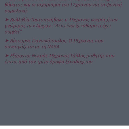
θύματος και οι ισχυρισμοί του 17χρονου για τη φονική
συμπλοκή
➤ Καλλιθέα:Ταυτοποιήθηκε o 15χρονος νεκρός,ήταν
γνώριμος των Αρχών–“Δεν είναι ξεκάθαρο τι έχει
συμβεί”
➤ Βίκτωρας Γιαννικόπουλος: Ο 15χρονος που
συνεργάζεται με τη NASA
➤ Εξάρχεια: Νεκρός 15χρονος Γάλλος μαθητής που
έπεσε από τον τρίτο όροφο ξενοδοχείου