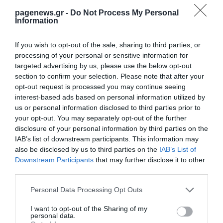
pagenews.gr -
Do Not Process My Personal
Information
If you wish to opt-out of the sale, sharing to third parties, or
processing of your personal or sensitive information for
ΡΟΗ ΕΙΔΗΣΕΩΝ
targeted advertising by us, please use the below opt-out
Έφτασε στην Ελλάδα η 46χρονη που
section to confirm your selection. Please note that after your
κατηγορείται για συμμετοχή στην
opt-out request is processed you may continue seeing
τραγωδία της Μαρφίν – Μεταφέρθηκε στη
interest-based ads based on personal information utilized by
ΓΑΔΑ
ΙΩΑΝΝΑ ΠΥΛΟΥΔΗ
us or personal information disclosed to third parties prior to
07.08.2026 | 00:36
your opt-out. You may separately opt-out of the further
disclosure of your personal information by third parties on the
Αργολίδα: Προφυλακιστέοι οι δύο
IAB’s list of downstream participants. This information may
κατηγορούμενοι για τη δολοφονία του
58χρονου ψυχολόγου
also be disclosed by us to third parties on the
IAB’s List of
Downstream Participants
that may further disclose it to other
ΙΩΑΝΝΑ ΠΥΛΟΥΔΗ
06.08.2026 | 23:25
third parties.
Ξεκινούν τα νυχτερινά δοκιμαστικά
Please note that this website/app uses one or more Google
Personal Data Processing Opt Outs
δρομολόγια του Μετρό Θεσσαλονίκης
services and may gather and store information including but
προς Καλαμαριά
not limited to your visit or usage behaviour. You may click to
I want to opt-out of the Sharing of my
personal data.
ΙΩΑΝΝΑ ΚΑΡΑ
grant or deny consent to Google and its third-party tags to