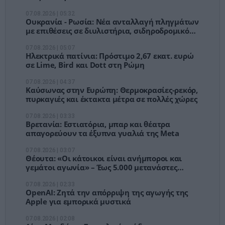
07.08.2026 | 05:32
Ουκρανία - Ρωσία: Νέα ανταλλαγή πληγμάτων
με επιθέσεις σε διυλιστήρια, σιδηροδρομικό
σταθμό και πλοίο
07.08.2026 | 05:07
Ηλεκτρικά πατίνια: Πρόστιμο 2,67 εκατ. ευρώ
σε Lime, Bird και Dott στη Ρώμη
07.08.2026 | 04:37
Καύσωνας στην Ευρώπη: Θερμοκρασίες-ρεκόρ,
πυρκαγιές και έκτακτα μέτρα σε πολλές χώρες
07.08.2026 | 03:33
Βρετανία: Εστιατόρια, μπαρ και θέατρα
απαγορεύουν τα έξυπνα γυαλιά της Meta
07.08.2026 | 03:07
Θέουτα: «Οι κάτοικοι είναι ανήμποροι και
γεμάτοι αγωνία» – Έως 5.000 μετανάστες
παραμένουν στην πόλη
07.08.2026 | 02:33
OpenAI: Ζητά την απόρριψη της αγωγής της
Apple για εμπορικά μυστικά
07.08.2026 | 02:08