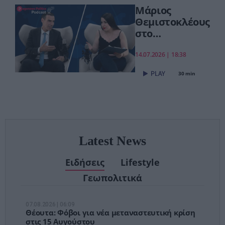
Μάριος
δυναμικά»
Θεμιστοκλέους
στο
pagenews.gr:
«Το νέο ΕΣΥ
14.07.2026 | 18:38
είναι ήδη εδώ
30 min
– Τέλος στις
αναμονές των
χειρουργείων»
Latest News
Ειδήσεις
Lifestyle
Γεωπολιτικά
07.08.2026 | 06:09
Θέουτα: Φόβοι για νέα μεταναστευτική κρίση
στις 15 Αυγούστου