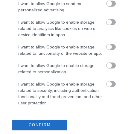
I want to allow Google to send me
personalized advertising.
I want to allow Google to enable storage
Γ.Βρεττάκος στο pagenews.gr: «Το ΠΑΣΟΚ μπλοκάρει τη
related to analytics like cookies on web or
Συνταγματική Αναθεώρηση και φορτώνει ευθύνες στη
device identifiers in apps.
χώρα»
I want to allow Google to enable storage
related to functionality of the website or app.
I want to allow Google to enable storage
related to personalization.
I want to allow Google to enable storage
related to security, including authentication
functionality and fraud prevention, and other
Μυρτώ Κοροβέση στο pagenews.gr: «Η κοινωνία ζητά
user protection.
διαφάνεια, όχι άλλα σκάνδαλα» – Τι λέει για τον ΟΠΕΚΕΠΕ
CONFIRM