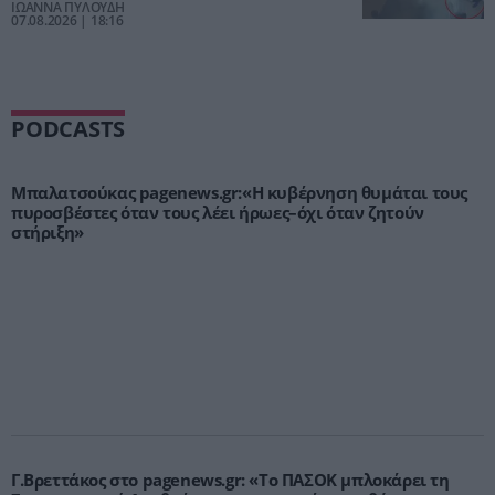
κατηγορείται
ΙΩΑΝΝΑ ΠΥΛΟΥΔΗ
07.08.2026 | 18:16
PODCASTS
Μπαλατσούκας pagenews.gr:«Η κυβέρνηση θυμάται τους
πυροσβέστες όταν τους λέει ήρωες–όχι όταν ζητούν
στήριξη»
Γ.Βρεττάκος στο pagenews.gr: «Το ΠΑΣΟΚ μπλοκάρει τη