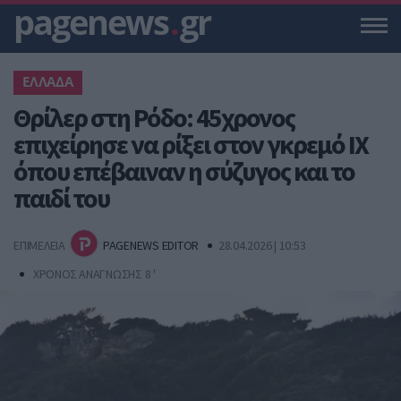
pagenews
.
gr
ΕΛΛΑΔΑ
Θρίλερ στη Ρόδο: 45χρονος
επιχείρησε να ρίξει στον γκρεμό ΙΧ
όπου επέβαιναν η σύζυγος και το
παιδί του
ΕΠΙΜΕΛΕΙΑ
PAGENEWS EDITOR
28.04.2026 | 10:53
ΧΡΟΝΟΣ ΑΝΑΓΝΩΣΗΣ 8 '