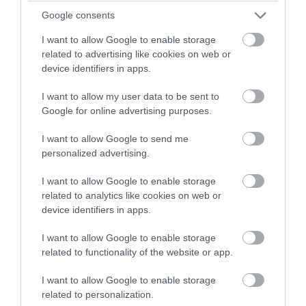
αρχές, πάντως, εξετάζουν το σύνολο των
Google consents
δεδομένων με ιδιαίτερη προσοχή, προκειμένου να
I want to allow Google to enable storage
σχηματίσουν πλήρη εικόνα για το τι ακριβώς
related to advertising like cookies on web or
device identifiers in apps.
προηγήθηκε της εν λόγω βραδιάς.
I want to allow my user data to be sent to
Σε βάρος του 45χρονου σχηματίστηκε δικογραφία
Google for online advertising purposes.
που, σύμφωνα με πληροφορίες, περιλαμβάνει τα
I want to allow Google to send me
αδικήματα της απόπειρας ανθρωποκτονίας, της
personalized advertising.
επικίνδυνης οδήγησης, της παράβασης της
I want to allow Google to enable storage
νομοθεσίας περί ενδοοικογενειακής βίας, καθώς
related to analytics like cookies on web or
device identifiers in apps.
και παραβάσεις του Κώδικα Οδικής Κυκλοφορίας.
Ο ίδιος, μετά τη δική του εκτροπή στον γκρεμό,
I want to allow Google to enable storage
related to functionality of the website or app.
νοσηλεύεται σε ψυχιατρική κλινική, με την
υπόθεση να βρίσκεται στο στάδιο της
I want to allow Google to enable storage
related to personalization.
προανάκρισης και να αναμένεται να εξεταστεί στη