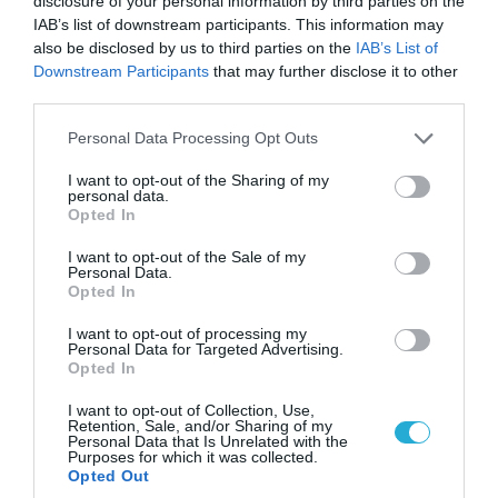
disclosure of your personal information by third parties on the
IAB’s list of downstream participants. This information may
Το οικογενειακό πλαίσιο και η εικόνα της
also be disclosed by us to third parties on the
IAB’s List of
σχέσης
Downstream Participants
that may further disclose it to other
third parties.
Σύμφωνα με τα στοιχεία της δικογραφίας, ο
Please note that this website/app uses one or more Google
Personal Data Processing Opt Outs
45χρονος ημεδαπός είναι τυπικά έγγαμος με την
services and may gather and store information including but
not limited to your visit or usage behaviour. You may click to
I want to opt-out of the Sharing of my
παθούσα, με την οποία έχουν αποκτήσει ένα παιδί
personal data.
grant or deny consent to Google and its third-party tags to
Opted In
ηλικίας τριών ετών και έξι μηνών. Το τελευταίο
use your data for below specified purposes in below Google
consent section.
χρονικό διάστημα, ωστόσο, βρίσκονταν σε
I want to opt-out of the Sale of my
Personal Data.
Opted In
διάσταση, με την επιμέλεια του ανήλικου να έχει
ανατεθεί στη μητέρα. Το γεγονός αυτό φαίνεται
I want to opt-out of processing my
Personal Data for Targeted Advertising.
πως αποτελεί κρίσιμο στοιχείο για την εκτίμηση
Opted In
των κινήτρων, καθώς, όπως προκύπτει από τις
I want to opt-out of Collection, Use,
Retention, Sale, and/or Sharing of my
καταθέσεις μαρτύρων, η σχέση των δύο διανύει
Personal Data that Is Unrelated with the
Purposes for which it was collected.
εδώ και καιρό μια ιδιαίτερα τεταμένη φάση. Οι
Opted Out