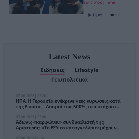
«Το νέο ΕΣΥ
14.07.2026 | 18:38
είναι ήδη εδώ
30 min
– Τέλος στις
αναμονές των
χειρουργείων»
Latest News
Ειδήσεις
Lifestyle
Γεωπολιτικά
07.08.2026 | 22:28
ΗΠΑ: Η Γερουσία ενέκρινε νέες κυρώσεις κατά
της Ρωσίας – Δασμοί έως 500%, στο στόχαστρο
Κίνα και Ινδία
07.08.2026 | 22:00
Άδωνις «καρφώνει» συνδικαλιστή της
Αριστεράς: «Το ΕΣΥ το καταγγέλλουν μέχρι να
το χρειαστούν»
07.08.2026 | 21:41