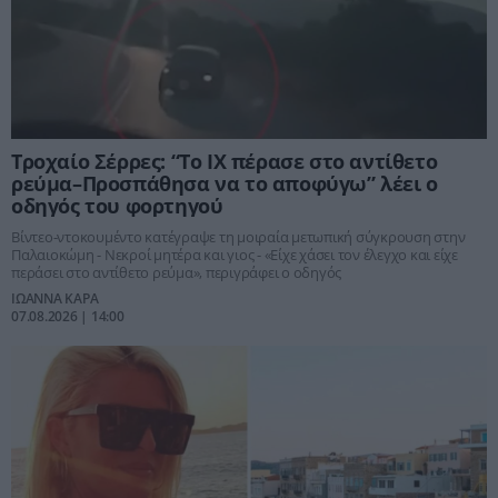
Τροχαίο Σέρρες: “Το ΙΧ πέρασε στο αντίθετο
ρεύμα–Προσπάθησα να το αποφύγω” λέει ο
οδηγός του φορτηγού
Βίντεο-ντοκουμέντο κατέγραψε τη μοιραία μετωπική σύγκρουση στην
Παλαιοκώμη - Νεκροί μητέρα και γιος - «Είχε χάσει τον έλεγχο και είχε
περάσει στο αντίθετο ρεύμα», περιγράφει ο οδηγός
ΙΩΑΝΝΑ ΚΑΡΑ
07.08.2026 | 14:00