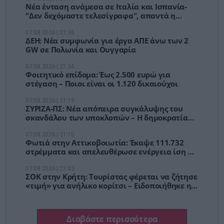
Νέα ένταση ανάμεσα σε Ιταλία και Ισπανία-
"Δεν δεχόμαστε τελεσίγραφα", απαντά η
Μελόνι
07.08.2026 | 21:36
ΔΕΗ: Νέα συμφωνία για έργα ΑΠΕ άνω των 2
GW σε Πολωνία και Ουγγαρία
07.08.2026 | 21:34
Φοιτητικό επίδομα: Έως 2.500 ευρώ για
στέγαση – Ποιοι είναι οι 1.120 δικαιούχοι
07.08.2026 | 21:19
ΣΥΡΙΖΑ-ΠΣ: Νέα απόπειρα συγκάλυψης του
σκανδάλου των υποκλοπών – Η δημοκρατία
δεν μπαίνει στο αρχείο
07.08.2026 | 21:10
Φωτιά στην Αττικοβοιωτία: Έκαψε 111.732
στρέμματα και απελευθέρωσε ενέργεια ίση με
6 βόμβες Χιροσίμα
07.08.2026 | 21:02
ΣΟΚ στην Κρήτη: Τουρίστας φέρεται να ζήτησε
«τιμή» για ανήλικο κορίτσι – Ειδοποιήθηκε η
Αστυνομία [vid]
Διαβάστε περισσότερα