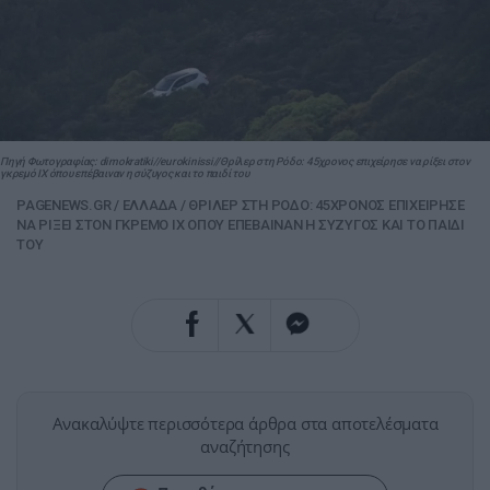
Πηγή Φωτογραφίας: dimokratiki//eurokinissi//Θρίλερ στη Ρόδο: 45χρονος επιχείρησε να ρίξει στον
γκρεμό ΙΧ όπου επέβαιναν η σύζυγος και το παιδί του
PAGENEWS.GR
/
ΕΛΛΑΔΑ
/
ΘΡΙΛΕΡ ΣΤΗ ΡΟΔΟ: 45ΧΡΟΝΟΣ ΕΠΙΧΕΙΡΗΣΕ
ΝΑ ΡΙΞΕΙ ΣΤΟΝ ΓΚΡΕΜΟ ΙΧ ΟΠΟΥ ΕΠΕΒΑΙΝΑΝ Η ΣΥΖΥΓΟΣ ΚΑΙ ΤΟ ΠΑΙΔΙ
ΤΟΥ
Ανακαλύψτε περισσότερα άρθρα στα αποτελέσματα
αναζήτησης