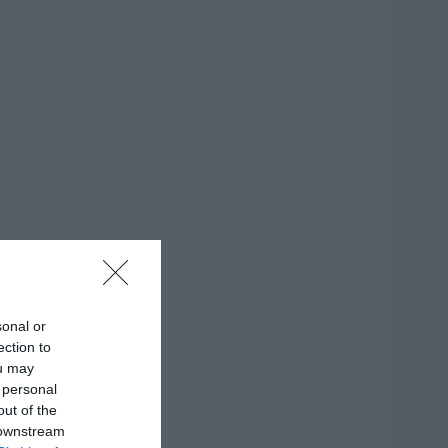
sonal or
ection to
ou may
 personal
out of the
 downstream