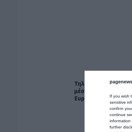
pagenews
Τηλεφωνική επικοινω
μέσω νέας κλιμάκωση
If you wish 
Ευρωπαϊκής Ένωσης
sensitive in
confirm you
continue se
information 
further disc