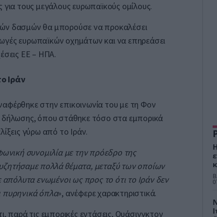
ς για τους μεγάλους ευρωπαϊκούς ομίλους.
λών δασμών θα μπορούσε να προκαλέσει
ωγές ευρωπαϊκών οχημάτων και να επηρεάσει
έσεις ΕΕ – ΗΠΑ.
ο Ιράν
ναφέρθηκε στην επικοινωνία του με τη Φον
ς δήλωσης, όπου στάθηκε τόσο στα εμπορικά
λίξεις γύρω από το Ιράν.
Η
εφωνική συνομιλία με την πρόεδρο της
ε
κ
υζητήσαμε πολλά θέματα, μεταξύ των οποίων
Δ
Β
ε απόλυτα ενωμένοι ως προς το ότι το Ιράν δεν
σ
0
Ι
ι πυρηνικά όπλα
», ανέφερε χαρακτηριστικά.
Ν
Ι
ι, παρά τις εμπορικές εντάσεις, Ουάσινγκτον