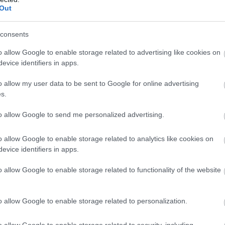
Out
μπορική συμφωνία με τις Ηνωμένες Πολιτείες
ετικά – όπως δήλωσε – η Ουάσινγκτον θα
consents
 αύξηση των δασμών στα ευρωπαϊκά προϊόντα.
o allow Google to enable storage related to advertising like cookies on
γινε μετά από τηλεφωνική επικοινωνία που
evice identifiers in apps.
Ευρωπαϊκής Επιτροπής,
Ούρσουλα φον ντερ
o allow my user data to be sent to Google for online advertising
τά την οποία οι εμπορικές σχέσεις μεταξύ ΗΠΑ
s.
ίσκονται ξανά σε τροχιά έντασης.
to allow Google to send me personalized advertising.
o allow Google to enable storage related to analytics like cookies on
evice identifiers in apps.
 ίδιος ο Αμερικανός πρόεδρος, η Ευρωπαϊκή
ρι την
4η Ιουλίου
, ημερομηνία που συμπίπτει με
o allow Google to enable storage related to functionality of the website
 ίδρυση των Ηνωμένων Πολιτειών, για να
ου – κατά τον Τραμπ – είχαν συμφωνηθεί στο
o allow Google to enable storage related to personalization.
ρικής συμφωνίας ανάμεσα στις δύο πλευρές.
o allow Google to enable storage related to security, including