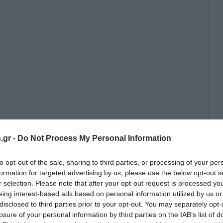
.gr -
Do Not Process My Personal Information
νία Τραμπ – Φον ντερ Λάιεν εν
ς στις εμπορικές σχέσεις ΗΠΑ και
to opt-out of the sale, sharing to third parties, or processing of your per
formation for targeted advertising by us, please use the below opt-out s
r selection. Please note that after your opt-out request is processed y
eing interest-based ads based on personal information utilized by us or
disclosed to third parties prior to your opt-out. You may separately opt-
losure of your personal information by third parties on the IAB’s list of