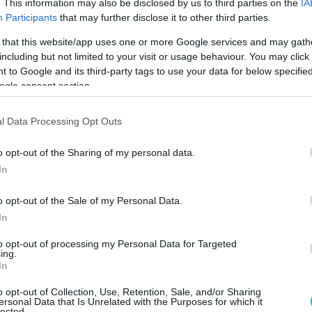
. This information may also be disclosed by us to third parties on the
IA
Participants
that may further disclose it to other third parties.
 that this website/app uses one or more Google services and may gath
including but not limited to your visit or usage behaviour. You may click 
 to Google and its third-party tags to use your data for below specifi
ogle consent section.
l Data Processing Opt Outs
o opt-out of the Sharing of my personal data.
In
o opt-out of the Sale of my Personal Data.
In
to opt-out of processing my Personal Data for Targeted
ing.
In
ος την Ευρωπαϊκή Ένωση προχώρησε ο
o opt-out of Collection, Use, Retention, Sale, and/or Sharing
ersonal Data that Is Unrelated with the Purposes for which it
όναλντ Τραμπ
, ζητώντας από τις Βρυξέλλες να
lected.