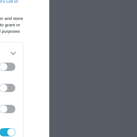
B’s List of
er and store
to grant or
ed purposes