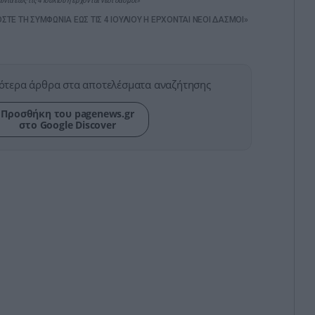
α έως τις 4 Ιουλίου ή έρχονται νέοι δασμοί»
ΤΕ ΤΗ ΣΥΜΦΩΝΙΑ ΕΩΣ ΤΙΣ 4 ΙΟΥΛΙΟΥ Η ΕΡΧΟΝΤΑΙ ΝΕΟΙ ΔΑΣΜΟΙ»
ότερα άρθρα στα αποτελέσματα αναζήτησης
Προσθήκη του pagenews.gr
στο Google Discover