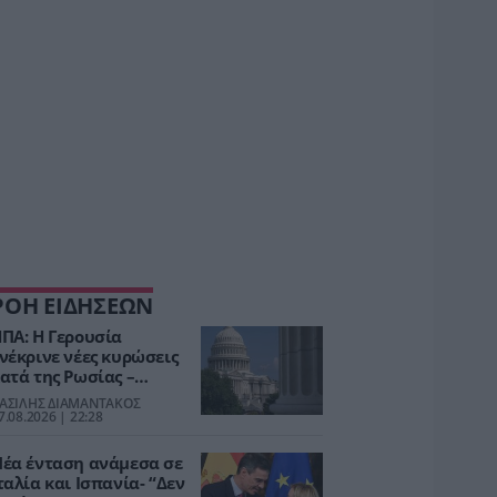
ΡΟΗ ΕΙΔΗΣΕΩΝ
ΠΑ: Η Γερουσία
νέκρινε νέες κυρώσεις
ατά της Ρωσίας –
ασμοί έως 500%, στο
ΑΣΙΛΗΣ ΔΙΑΜΑΝΤΑΚΟΣ
τόχαστρο Κίνα και
7.08.2026 | 22:28
νδία
έα ένταση ανάμεσα σε
ταλία και Ισπανία- “Δεν