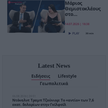
Μάριος
δυναμικά»
Θεμιστοκλέους
στο
pagenews.gr:
«Το νέο ΕΣΥ
14.07.2026 | 18:38
είναι ήδη εδώ
30 min
– Τέλος στις
αναμονές των
χειρουργείων»
Latest News
Ειδήσεις
Lifestyle
Γεωπολιτικά
06.08.2026 | 20:51
Ντόναλντ Τραμπ Τζούνιορ: Το «αντίο» των 7,6
εκατ. δολαρίων στην Γκίλφοϊλ