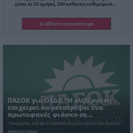
μέσα σε 20 ημέρες, 200 ασθενείς καθημερινά
στο Νοσοκομείο
Διαβάστε περισσότερα
ΠΑΣΟΚ για ΟΣΔΕ: “Η κυβέρνηση
επιχειρεί να μετατρέψει ένα
πρωτοφανές φιάσκο σε
πρωθυπουργική φιέστα”
"Πανηγυρίζει, ενώ έχει καταστήσει τη χώρα ουραγό στην Ευρώπη"
ΑΦΡΟΔΙΤΗ ΠΑΝΟΥ