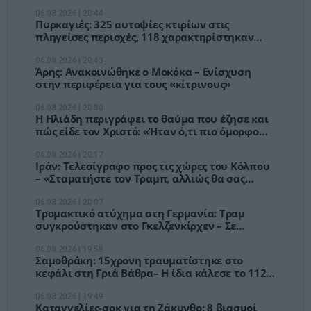
06.08.2026 | 20:44
Πυρκαγιές: 325 αυτοψίες κτιρίων στις
πληγείσες περιοχές, 118 χαρακτηρίστηκαν
κόκκινα
06.08.2026 | 20:43
Άρης: Ανακοινώθηκε ο Μοκόκα – Ενίσχυση
στην περιφέρεια για τους «κίτρινους»
06.08.2026 | 20:30
Η Ηλιάδη περιγράφει το θαύμα που έζησε και
πώς είδε τον Χριστό: «Ήταν ό,τι πιο όμορφο
έχω δει στη ζωή μου»
06.08.2026 | 20:17
Ιράν: Τελεσίγραφο προς τις χώρες του Κόλπου
– «Σταματήστε τον Τραμπ, αλλιώς θα σας
χτυπήσουμε»
06.08.2026 | 20:07
Τρομακτικό ατύχημα στη Γερμανία: Τραμ
συγκρούστηκαν στο Γκελζενκίρχεν – Σε
κρίσιμη κατάσταση 3 επιβάτες
06.08.2026 | 19:58
Σαμοθράκη: 15χρονη τραυματίστηκε στο
κεφάλι στη Γριά Βάθρα– Η ίδια κάλεσε το 112,
στήθηκε μεγάλη επιχείρηση
06.08.2026 | 19:49
Καταγγελίες-σοκ για τη Ζάκυνθο: 8 βιασμοί