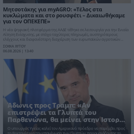
Μητσοτάκης για myAGRO: «Τέλος στα
κυκλώματα και στο ρουσφέτι – Δικαιωθήκαμε
για τον ΟΠΕΚΕΠΕ»
Η νέα ψηφιακή πλατφόρμα της ΑΑΔΕ τέθηκε σε λειτουργία για την Ενιαία
Αίτηση Ενίσχυσης, με στόχο ταχύτερες πληρωμές, αυστηρότερους
ελέγχους και διαφανέστερη διαχείριση των ευρωπαϊκών αγροτικών
πόρων.
ΣΟΦΙΑ ΧΥΤΟΥ
06.08.2026 | 13:40
Άδωνις προς Τραμπ: «Αν
επιστρέψει τα Γλυπτά του
Παρθενώνα, θα μείνει στην Ιστορία
για χιλιάδες χρόνια»
Ο υπουργός Υγείας καλεί τον Αμερικανό πρόεδρο να παρέμβει προς
τη Βρετανία για την επανένωση των Γλυπτών, παρουσιάζοντας το