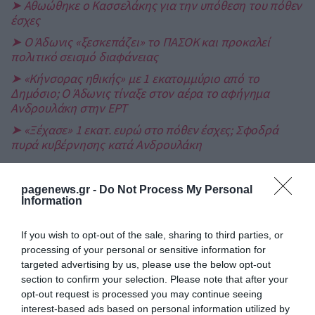
➤ Αθωώθηκε ο Κασσελάκης για την υπόθεση του πόθεν
έσχες
➤ Ο Άδωνις «ξεσκεπάζει» το ΠΑΣΟΚ και προκαλεί
πολιτικό σεισμό διαφάνειας
➤ «Κήνσορας ηθικής» με 1 εκατομμύριο από το
Δημόσιο; Ο Άδωνις τίναξε στον αέρα το αφήγημα
Ανδρουλάκη στην ΕΡΤ
➤ «Ξέχασε» 1 εκατ. ευρώ στο πόθεν έσχες; Σφοδρά
πυρά κυβέρνησης κατά Ανδρουλάκη
pagenews.gr -
Do Not Process My Personal
Information
If you wish to opt-out of the sale, sharing to third parties, or
processing of your personal or sensitive information for
targeted advertising by us, please use the below opt-out
section to confirm your selection. Please note that after your
opt-out request is processed you may continue seeing
interest-based ads based on personal information utilized by