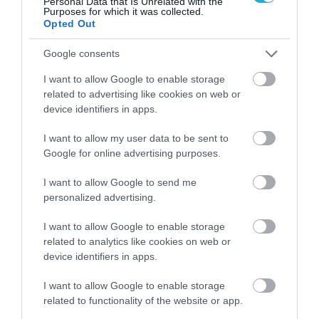
Personal Data that Is Unrelated with the
Purposes for which it was collected.
Opted Out
Νέο κύμα αποχωρήσεων από το κόμμα
Καρυστιανού:«Πολλά ψέματα,λίγες
αλήθειες»,βαριές αιχμές για“κλειστά
Google consents
κέντρα”
ΑΦΡΟΔΙΤΗ ΠΑΝΟΥ
06.08.2026 | 17:14
I want to allow Google to enable storage
related to advertising like cookies on web or
device identifiers in apps.
I want to allow my user data to be sent to
PODCASTS
Google for online advertising purposes.
I want to allow Google to send me
Μπαλατσούκας pagenews.gr:«Η κυβέρνηση θυμάται τους
personalized advertising.
πυροσβέστες όταν τους λέει ήρωες–όχι όταν ζητούν
στήριξη»
I want to allow Google to enable storage
related to analytics like cookies on web or
device identifiers in apps.
I want to allow Google to enable storage
related to functionality of the website or app.