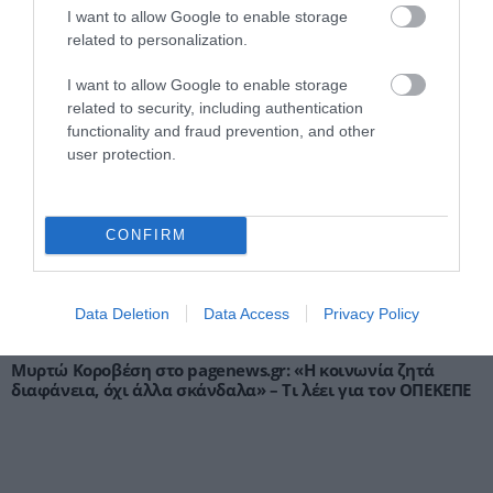
I want to allow Google to enable storage
related to personalization.
Γ.Βρεττάκος στο pagenews.gr: «Το ΠΑΣΟΚ μπλοκάρει τη
I want to allow Google to enable storage
Συνταγματική Αναθεώρηση και φορτώνει ευθύνες στη
related to security, including authentication
χώρα»
functionality and fraud prevention, and other
user protection.
CONFIRM
Data Deletion
Data Access
Privacy Policy
Μυρτώ Κοροβέση στο pagenews.gr: «Η κοινωνία ζητά
διαφάνεια, όχι άλλα σκάνδαλα» – Τι λέει για τον ΟΠΕΚΕΠΕ