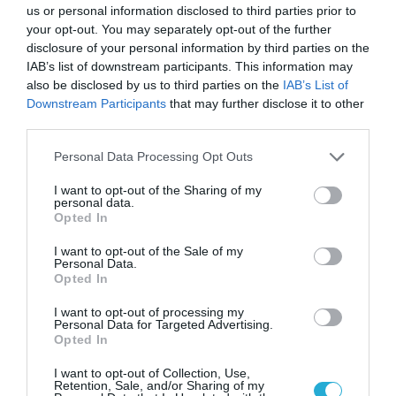
us or personal information disclosed to third parties prior to
your opt-out. You may separately opt-out of the further
disclosure of your personal information by third parties on the
IAB’s list of downstream participants. This information may
also be disclosed by us to third parties on the
IAB’s List of
ΡΟΗ ΕΙΔΗΣΕΩΝ
Downstream Participants
that may further disclose it to other
third parties.
«Πυρά» Καρυστιανού κατά ΜΜΕ: «1.000
στελέχη της ΝΔ έφυγαν για τον Σαμαρά
Please note that this website/app uses one or more Google
και ασχολούνται με ένα μέλος μας»
Personal Data Processing Opt Outs
services and may gather and store information including but
ΑΦΡΟΔΙΤΗ ΠΑΝΟΥ
06.08.2026 | 19:32
not limited to your visit or usage behaviour. You may click to
I want to opt-out of the Sharing of my
personal data.
grant or deny consent to Google and its third-party tags to
Opted In
Πολάκης κατά κυβέρνησης για τις φωτιές:
use your data for below specified purposes in below Google
«Εγκληματικές παραλείψεις και πολιτικές
consent section.
I want to opt-out of the Sale of my
ευθύνες»
Personal Data.
Opted In
ΑΦΡΟΔΙΤΗ ΠΑΝΟΥ
06.08.2026 | 19:24
I want to opt-out of processing my
Personal Data for Targeted Advertising.
ΠΑΣΟΚ για ΟΣΔΕ: “Η κυβέρνηση επιχειρεί
Opted In
να μετατρέψει ένα πρωτοφανές φιάσκο
σε πρωθυπουργική φιέστα”
I want to opt-out of Collection, Use,
ΑΦΡΟΔΙΤΗ ΠΑΝΟΥ
Retention, Sale, and/or Sharing of my
06.08.2026 | 18:51