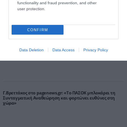
PODCASTS
functionality and fraud prevention, and other
user protection.
Μπαλατσούκας pagenews.gr:«Η κυβέρνηση θυμάται τους
πυροσβέστες όταν τους λέει ήρωες–όχι όταν ζητούν
στήριξη»
CONFIRM
Data Deletion
Data Access
Privacy Policy
Γ.Βρεττάκος στο pagenews.gr: «Το ΠΑΣΟΚ μπλοκάρει τη
Συνταγματική Αναθεώρηση και φορτώνει ευθύνες στη
χώρα»