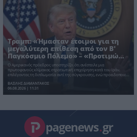
Τραμπ: «Ήμασταν έτοιμοι για τη
μεγαλύτερη επίθεση από τον Β'
Παγκόσμιο Πόλεμο» – «Προτιμώ
συμφωνία με το Ιράν»
Ο Αμερικανός πρόεδρος υποστηρίζει ότι ανέστειλε μια
πρωτοφανούς κλίμακας στρατιωτική επιχείρηση κατά του Ιράν,
επιλέγοντας τη διπλωματία αντί της σύγκρουσης, ενώ προειδοποιεί
ότι όλες οι επιλογές παραμένουν στο τραπέζι.
ΒΑΣΙΛΗΣ ΔΙΑΜΑΝΤΑΚΟΣ
06.08.2026 | 11:31
pagenews
.
gr