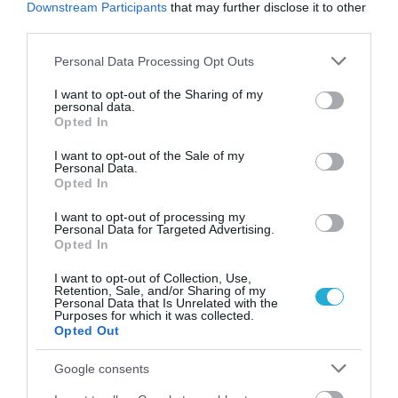
Θάλασσα
Downstream Participants
that may further disclose it to other
third parties.
Please note that this website/app uses one or more Google
Personal Data Processing Opt Outs
services and may gather and store information including but
not limited to your visit or usage behaviour. You may click to
I want to opt-out of the Sharing of my
personal data.
grant or deny consent to Google and its third-party tags to
Opted In
use your data for below specified purposes in below Google
consent section.
I want to opt-out of the Sale of my
Personal Data.
Opted In
I want to opt-out of processing my
Personal Data for Targeted Advertising.
Opted In
I want to opt-out of Collection, Use,
Retention, Sale, and/or Sharing of my
Personal Data that Is Unrelated with the
Purposes for which it was collected.
ΡΟΗ ΕΙΔΗΣΕΩΝ
Opted Out
ΗΠΑ: Η Γερουσία ενέκρινε νέες κυρώσεις
κατά της Ρωσίας – Δασμοί έως 500%, στο
Google consents
στόχαστρο Κίνα και Ινδία