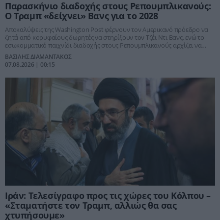
Παρασκήνιο διαδοχής στους Ρεπουμπλικανούς:
Ο Τραμπ «δείχνει» Βανς για το 2028
Αποκαλύψεις της Washington Post φέρνουν τον Αμερικανό πρόεδρο να
ζητά από κορυφαίους δωρητές να στηρίξουν τον Τζέι Ντι Βανς, ενώ το
εσωκομματικό παιχνίδι διαδοχής στους Ρεπουμπλικανούς αρχίζει να
παίρνει μορφή
ΒΑΣΙΛΗΣ ΔΙΑΜΑΝΤΑΚΟΣ
07.08.2026 | 00:15
Ιράν: Τελεσίγραφο προς τις χώρες του Κόλπου –
«Σταματήστε τον Τραμπ, αλλιώς θα σας
χτυπήσουμε»