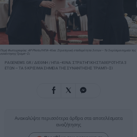
Πηγή Φωτογραφίας: AP Photo//ΗΠΑ–Κίνα: Στρατηγική σταθερότητα 3 ετών – Τα 5 κρίσιμα σημεία της
συνάντησης Τραμπ–Σι
PAGENEWS.GR
/
ΔΙΕΘΝΗ
/
ΗΠΑ–ΚΙΝΑ: ΣΤΡΑΤΗΓΙΚΗ ΣΤΑΘΕΡΟΤΗΤΑ 3
ΕΤΩΝ – ΤΑ 5 ΚΡΙΣΙΜΑ ΣΗΜΕΙΑ ΤΗΣ ΣΥΝΑΝΤΗΣΗΣ ΤΡΑΜΠ–ΣΙ
Ανακαλύψτε περισσότερα άρθρα στα αποτελέσματα
αναζήτησης