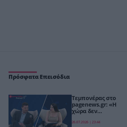
Πρόσφατα Επεισόδια
Τεμπονέρας στο
pagenews.gr: «Η
χώρα δεν
αντέχει άλλη
26.07.2026 | 23:44
χαμένη