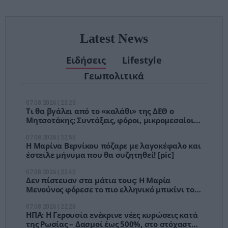
Latest News
Ειδήσεις
Lifestyle
Γεωπολιτικά
07.08.2026 | 23:23
Τι θα βγάλει από το «καλάθι» της ΔΕΘ ο
Μητσοτάκης; Συντάξεις, φόροι, μικρομεσαίοι
και €1,1 δισ. για ενέργεια
07.08.2026 | 22:55
Η Μαρίνα Βερνίκου πόζαρε με λαγοκέφαλο και
έστειλε μήνυμα που θα συζητηθεί! [pic]
07.08.2026 | 22:40
Δεν πίστευαν στα μάτια τους: Η Μαρία
Μενούνος φόρεσε το πιο ελληνικό μπικίνι του
καλοκαιριού! [pics]
07.08.2026 | 22:28
ΗΠΑ: Η Γερουσία ενέκρινε νέες κυρώσεις κατά
της Ρωσίας – Δασμοί έως 500%, στο στόχαστρο