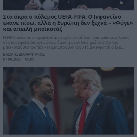
Στα άκρα ο πόλεμος UEFA–FIFA: Ο Ινφαντίνο
έκανε πίσω, αλλά η Ευρώπη δεν ξεχνά – «Φύγε»
και απειλή μποϊκοτάζ
Η FIFA απέσυρε το αμφιλεγόμενο σχέδιο εισόδου ιδιωτικών κεφαλαίων
στις κορυφαίες διοργανώσεις, όμως η UEFA διατηρεί το όπλο του
μποϊκοτάζ στο τραπέζι – Η εμπιστοσύνη στον Τζιάνι Ινφαντίνο έχει
καταρρεύσει και η μάχη μεταφέρεται πλέον στην ίδια την ηγεσία του
ΒΑΣΙΛΗΣ ΔΙΑΜΑΝΤΑΚΟΣ
παγκόσμιου ποδοσφαίρου
07.08.2026 | 09:05