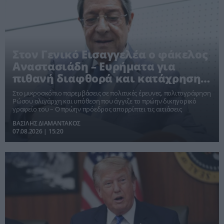
Στον Γενικό Εισαγγελέα ο φάκελος
Αναστασιάδη – Ευρήματα για
πιθανή διαφθορά και κατάχρηση
εξουσίας
Στο μικροσκόπιο παρεμβάσεις σε πολιτικές έρευνες, πολιτογράφηση
Ρώσου ολιγάρχη και υπόθεση που άγγιζε το πρώην δικηγορικό
γραφείο του – Ο πρώην πρόεδρος απορρίπτει τις αιτιάσεις
ΒΑΣΙΛΗΣ ΔΙΑΜΑΝΤΑΚΟΣ
07.08.2026 | 15:20