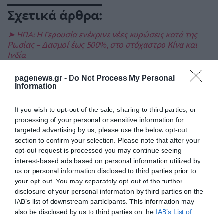
Σχετικά άρθρα:
➤ ΗΠΑ: Η Γερουσία ενέκρινε νέες κυρώσεις κατά της
Ρωσίας – Δασμοί έως 500%, στο στόχαστρο Κίνα και
Ινδία
➤ Συναγερμός στα αμερικανικά οπλοστάσια:58,6 δισ.
pagenews.gr -
Do Not Process My Personal
δολάρια για Patriot–Η Ουάσιγκτον περνά σε «πολεμική
Information
παραγωγή»
➤ Η Κίνα βρήκε το νέο της «όπλο»: Χτυπά τις ΗΠΑ, αλλά
If you wish to opt-out of the sale, sharing to third parties, or
πονά την Ευρώπη – Ο πόλεμος για σπάνιες γαίες και
processing of your personal or sensitive information for
chips
targeted advertising by us, please use the below opt-out
➤ Παρασκήνιο διαδοχής στους Ρεπουμπλικανούς: Ο
section to confirm your selection. Please note that after your
Τραμπ «δείχνει» Βανς για το 2028
opt-out request is processed you may continue seeing
interest-based ads based on personal information utilized by
➤ Το Ιράν εξετάζει «μπλόκο» σε πλοία των ΗΠΑ και του
us or personal information disclosed to third parties prior to
Ισραήλ από το Ορμούζ και πρόστιμα έως 20% του
your opt-out. You may separately opt-out of the further
φορτίου
disclosure of your personal information by third parties on the
➤ Ορμούζ: Η συμφωνία Ιράν – Ομάν γεννά ελπίδες,
IAB’s list of downstream participants. This information may
αλλά οι Χούθι μεταφέρουν την κρίση στην Ερυθρά
also be disclosed by us to third parties on the
IAB’s List of