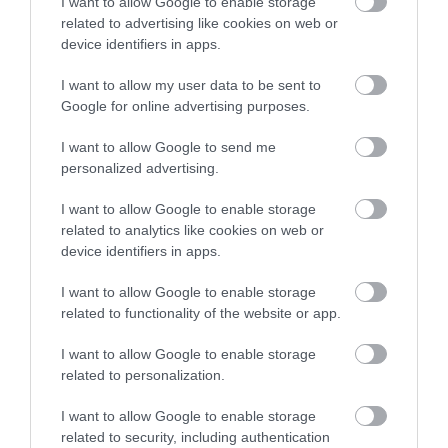
I want to allow Google to enable storage
ΒΑΣΙΛΗΣ ΔΙΑΜΑΝΤΑΚΟΣ
07.08.2026 | 22:28
related to advertising like cookies on web or
device identifiers in apps.
Νέα ένταση ανάμεσα σε Ιταλία και
Ισπανία- “Δεν δεχόμαστε τελεσίγραφα”,
I want to allow my user data to be sent to
απαντά η Μελόνι
Google for online advertising purposes.
ΒΑΣΙΛΗΣ ΔΙΑΜΑΝΤΑΚΟΣ
07.08.2026 | 21:41
I want to allow Google to send me
personalized advertising.
Στον Γενικό Εισαγγελέα ο φάκελος
Αναστασιάδη – Ευρήματα για πιθανή
διαφθορά και κατάχρηση εξουσίας
I want to allow Google to enable storage
related to analytics like cookies on web or
ΒΑΣΙΛΗΣ ΔΙΑΜΑΝΤΑΚΟΣ
07.08.2026 | 15:20
device identifiers in apps.
Τραμπ κατά του «τουρισμού γεννήσεων»:
I want to allow Google to enable storage
Ποιος δικαιούται τελικά να γεννιέται
related to functionality of the website or app.
Αμερικανός;Μάχη για 14η Τροπολογία
ΒΑΣΙΛΗΣ ΔΙΑΜΑΝΤΑΚΟΣ
I want to allow Google to enable storage
07.08.2026 | 12:00
related to personalization.
I want to allow Google to enable storage
related to security, including authentication