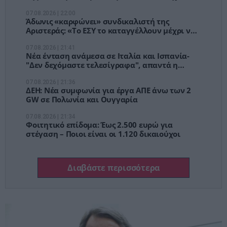
Κίνα και Ινδία
07.08.2026 | 22:00
Άδωνις «καρφώνει» συνδικαλιστή της
Αριστεράς: «Το ΕΣΥ το καταγγέλλουν μέχρι να
το χρειαστούν»
07.08.2026 | 21:41
Νέα ένταση ανάμεσα σε Ιταλία και Ισπανία-
"Δεν δεχόμαστε τελεσίγραφα", απαντά η
Μελόνι
07.08.2026 | 21:36
ΔΕΗ: Νέα συμφωνία για έργα ΑΠΕ άνω των 2
GW σε Πολωνία και Ουγγαρία
07.08.2026 | 21:34
Φοιτητικό επίδομα: Έως 2.500 ευρώ για
στέγαση – Ποιοι είναι οι 1.120 δικαιούχοι
Διαβάστε περισσότερα