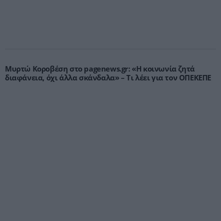
Μυρτώ Κοροβέση στο pagenews.gr: «Η κοινωνία ζητά
διαφάνεια, όχι άλλα σκάνδαλα» – Τι λέει για τον ΟΠΕΚΕΠΕ