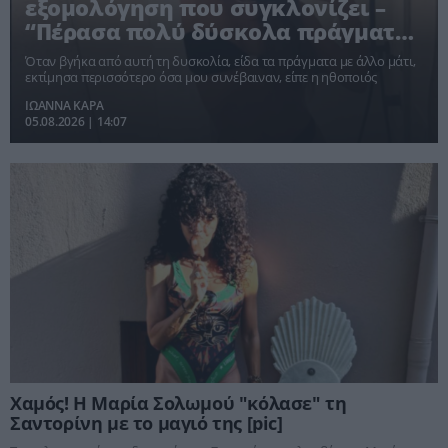
εξομολόγηση που συγκλονίζει –
“Πέρασα πολύ δύσκολα πράγματα,
αλλά τα ξεπέρασα”
Όταν βγήκα από αυτή τη δυσκολία, είδα τα πράγματα με άλλο μάτι,
εκτίμησα περισσότερο όσα μου συνέβαιναν, είπε η ηθοποιός
ΙΩΑΝΝΑ ΚΑΡΑ
05.08.2026 | 14:07
Χαμός! Η Μαρία Σολωμού "κόλασε" τη
Σαντορίνη με το μαγιό της [pic]