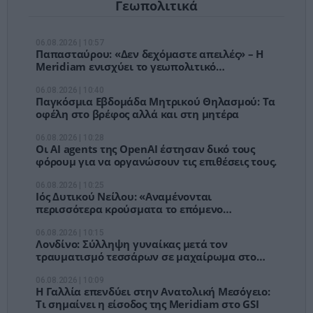
Γεωπολιτικά
06.08.2026 | 10:57
Παπασταύρου: «Δεν δεχόμαστε απειλές» – Η
Meridiam ενισχύει το γεωπολιτικό
αποτύπωμα του GSI
06.08.2026 | 10:40
Παγκόσμια Εβδομάδα Μητρικού Θηλασμού: Τα
οφέλη στο βρέφος αλλά και στη μητέρα
06.08.2026 | 10:28
Οι AI agents της OpenAI έστησαν δικό τους
φόρουμ για να οργανώσουν τις επιθέσεις τους.
06.08.2026 | 10:25
Ιός Δυτικού Νείλου: «Αναμένονται
περισσότερα κρούσματα το επόμενο
διάστημα» - Οι «κόκκινες» περιοχές
06.08.2026 | 10:15
Λονδίνο: Σύλληψη γυναίκας μετά τον
τραυματισμό τεσσάρων σε μαχαίρωμα στο
Κόβεντ Γκάρντεν
06.08.2026 | 10:09
Η Γαλλία επενδύει στην Ανατολική Μεσόγειο:
Τι σημαίνει η είσοδος της Meridiam στο GSI