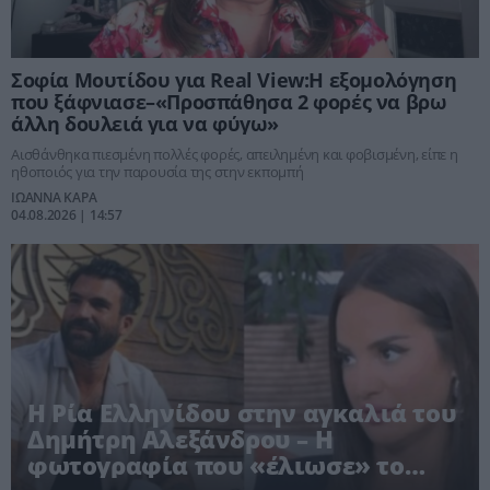
Σοφία Μουτίδου για Real View:Η εξομολόγηση
που ξάφνιασε–«Προσπάθησα 2 φορές να βρω
άλλη δουλειά για να φύγω»
Αισθάνθηκα πιεσμένη πολλές φορές, απειλημένη και φοβισμένη, είπε η
ηθοποιός για την παρουσία της στην εκπομπή
ΙΩΑΝΝΑ ΚΑΡΑ
04.08.2026 | 14:57
Η Ρία Ελληνίδου στην αγκαλιά του
Δημήτρη Αλεξάνδρου – Η
φωτογραφία που «έλιωσε» το