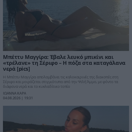
Μπέττυ Μαγγίρα: Έβαλε λευκό μπικίνι και
«τρέλανε» τη Σέριφο – Η πόζα στα καταγάλανα
νερά [pics]
Η Μπέττυ Μαγγίρα απολαμβάνει τις καλοκαιρινές της διακοπές στη
Σέριφο και μοιράζεται στιγμιότυπα από την Ψιλή Άμμο, με φόντο τα
διάφανα νερά και το κυκλαδίτικο τοπίο
ΙΩΑΝΝΑ ΚΑΡΑ
04.08.2026 | 19:31