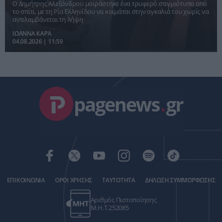
Instagram
Ο Δημήτρης Αλεξάνδρου μοιράστηκε ένα τρυφερό στιγμιότυπο από
το σπίτι, με τη Ρία Ελληνίδου να κοιμάται στην αγκαλιά του χωρίς να
αντιλαμβάνεται τη λήψη
ΙΩΑΝΝΑ ΚΑΡΑ
04.08.2026 | 11:59
pagenews
.
gr
ΕΠΙΚΟΙΝΩΝΙΑ
ΟΡΟΙ ΧΡΗΣΗΣ
ΤΑΥΤΟΤΗΤΑ
ΔΗΛΩΣΗ ΣΥΜΜΟΡΦΩΣΗΣ
Αριθμός Πιστοποίησης
Μ.Η.Τ.252085