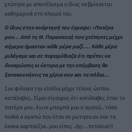
χτύπησε με αποτέλεσμα ο ίδιος να βρίσκεται
καθημερινά στο πλευρό του.
Ο ίδιος στην ανάρτησή του έγραψε: «Πατέρα
μου… Από τη Μ. Παρασκευή που χτύπησες μέχρι
σήμερα ήμασταν κάθε μέρα μαζί…. Κάθε μέρα
μιλάγαμε και σε παραμύθιαζα ότι πρέπει να
δυναμώσεις κι ύστερα με την επέμβαση θα
ξανακουνήσεις τα χέρια σου και τα πόδια…
Σου φύλαγα την ελπίδα μέχρι τέλους ώσπου
κατάλαβες.. Είμαι σίγουρος ότι κατάλαβες όταν το
πατέρα μου.. έγινε μπαμπά μου σ αγαπώ.. τόσα
πολλά σ αγαπώ που όταν σε ρώτησα αν σου τα
έκανα καρπούζια.. μου είπες ..όχι…πεπόνια!!!