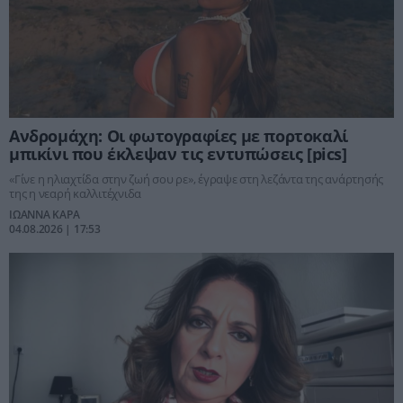
Ανδρομάχη: Οι φωτογραφίες με πορτοκαλί
μπικίνι που έκλεψαν τις εντυπώσεις [pics]
«Γίνε η ηλιαχτίδα στην ζωή σου ρε», έγραψε στη λεζάντα της ανάρτησής
της η νεαρή καλλιτέχνιδα
ΙΩΑΝΝΑ ΚΑΡΑ
04.08.2026 | 17:53