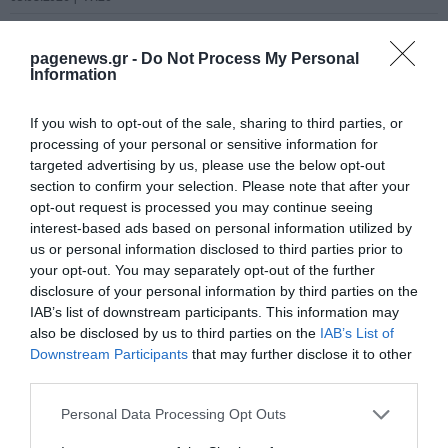
Κατερίνα Παπουτσάκη: Η εξομολόγηση
που συγκλονίζει – “Πέρασα πολύ δύσκολα
pagenews.gr -
Do Not Process My Personal
πράγματα, αλλά τα ξεπέρασα”
Information
ΙΩΑΝΝΑ ΚΑΡΑ
05.08.2026 | 14:07
If you wish to opt-out of the sale, sharing to third parties, or
processing of your personal or sensitive information for
Χαμός! Η Μαρία Σολωμού “κόλασε” τη
targeted advertising by us, please use the below opt-out
Σαντορίνη με το μαγιό της [pic]
section to confirm your selection. Please note that after your
ΙΩΑΝΝΑ ΚΑΡΑ
05.08.2026 | 12:14
opt-out request is processed you may continue seeing
interest-based ads based on personal information utilized by
us or personal information disclosed to third parties prior to
your opt-out. You may separately opt-out of the further
disclosure of your personal information by third parties on the
PODCASTS
IAB’s list of downstream participants. This information may
also be disclosed by us to third parties on the
IAB’s List of
Downstream Participants
that may further disclose it to other
Μπαλατσούκας pagenews.gr:«Η κυβέρνηση θυμάται τους
third parties.
πυροσβέστες όταν τους λέει ήρωες–όχι όταν ζητούν
στήριξη»
Please note that this website/app uses one or more Google
Personal Data Processing Opt Outs
services and may gather and store information including but