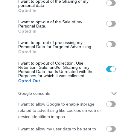
not limited to your visit or usage behaviour. You may click to
I want to opt-out of the Sharing of my
personal data.
grant or deny consent to Google and its third-party tags to
Opted In
use your data for below specified purposes in below Google
consent section.
I want to opt-out of the Sale of my
Personal Data.
Opted In
I want to opt-out of processing my
Personal Data for Targeted Advertising.
Opted In
Γ.Βρεττάκος στο pagenews.gr: «Το ΠΑΣΟΚ μπλοκάρει τη
Συνταγματική Αναθεώρηση και φορτώνει ευθύνες στη
I want to opt-out of Collection, Use,
χώρα»
Retention, Sale, and/or Sharing of my
Personal Data that Is Unrelated with the
Purposes for which it was collected.
Opted Out
Google consents
I want to allow Google to enable storage
related to advertising like cookies on web or
device identifiers in apps.
I want to allow my user data to be sent to
Μυρτώ Κοροβέση στο pagenews.gr: «Η κοινωνία ζητά