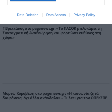
Data Deletion
Data Access
Privacy Policy
Γ.Βρεττάκος στο pagenews.gr: «Το ΠΑΣΟΚ μπλοκάρει τη
Συνταγματική Αναθεώρηση και φορτώνει ευθύνες στη
χώρα»
Μυρτώ Κοροβέση στο pagenews.gr: «Η κοινωνία ζητά
διαφάνεια, όχι άλλα σκάνδαλα» – Τι λέει για τον ΟΠΕΚΕΠΕ