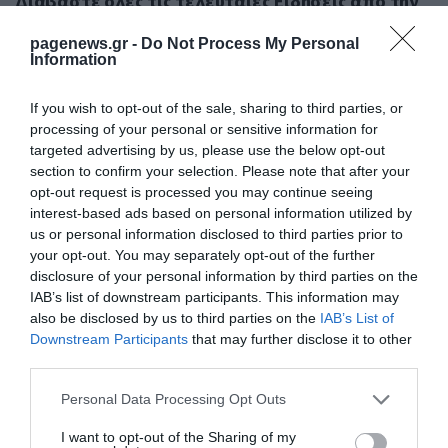
Διαβάστε όλες τις τελευταίες
Ειδήσεις
από την
Ελλάδα και τον Κόσμο
pagenews.gr -
Do Not Process My Personal
Information
ΕΛΕΥΘΕΡΟ ΚΟΛΥΜΠΙ
ΠΑΓΚΟΣΜΙΑ ΚΑΤΑΤΑΞΗ
If you wish to opt-out of the sale, sharing to third parties, or
processing of your personal or sensitive information for
ΠΡΟΟΡΙΣΜΟΙ
targeted advertising by us, please use the below opt-out
section to confirm your selection. Please note that after your
ΔΕΙΤΕ ΠΡΩΤΟΙ
ΟΛΑ ΤΑ ΝΕΑ ΤΟΥ PAGENEWS ΣΤΟ
opt-out request is processed you may continue seeing
GOOGLE NEWS
interest-based ads based on personal information utilized by
us or personal information disclosed to third parties prior to
Σχετικά άρθρα:
your opt-out. You may separately opt-out of the further
disclosure of your personal information by third parties on the
IAB’s list of downstream participants. This information may
also be disclosed by us to third parties on the
IAB’s List of
Downstream Participants
that may further disclose it to other
third parties.
Please note that this website/app uses one or more Google
Personal Data Processing Opt Outs
services and may gather and store information including but
not limited to your visit or usage behaviour. You may click to
I want to opt-out of the Sharing of my