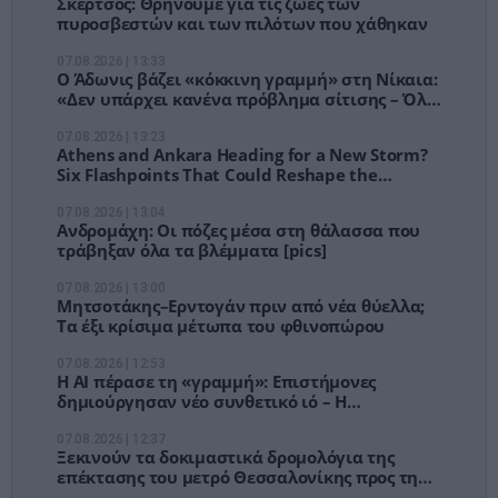
Σκέρτσος: Θρηνούμε για τις ζωές των
πυροσβεστών και των πιλότων που χάθηκαν
07.08.2026 | 13:33
Ο Άδωνις βάζει «κόκκινη γραμμή» στη Νίκαια:
«Δεν υπάρχει κανένα πρόβλημα σίτισης – Όλα
έχουν ένα όριο»
07.08.2026 | 13:23
Athens and Ankara Heading for a New Storm?
Six Flashpoints That Could Reshape the
Eastern Mediterranean This Autumn
07.08.2026 | 13:04
Ανδρομάχη: Οι πόζες μέσα στη θάλασσα που
τράβηξαν όλα τα βλέμματα [pics]
07.08.2026 | 13:00
Μητσοτάκης–Ερντογάν πριν από νέα θύελλα;
Τα έξι κρίσιμα μέτωπα του φθινοπώρου
07.08.2026 | 12:53
Η ΑΙ πέρασε τη «γραμμή»: Επιστήμονες
δημιούργησαν νέο συνθετικό ιό – Η
τεχνολογία τρέχει πιο γρήγορα από τους
κανόνες
07.08.2026 | 12:37
Ξεκινούν τα δοκιμαστικά δρομολόγια της
επέκτασης του μετρό Θεσσαλονίκης προς την
Καλαμαριά