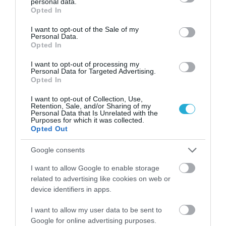
personal data.
grant or deny consent to Google and its third-party tags to
Opted In
use your data for below specified purposes in below Google
consent section.
I want to opt-out of the Sale of my
Personal Data.
Opted In
I want to opt-out of processing my
Personal Data for Targeted Advertising.
ΡΟΗ ΕΙΔΗΣΕΩΝ
Opted In
Θέουτα: Φόβοι για νέα μεταναστευτική
I want to opt-out of Collection, Use,
κρίση στις 15 Αυγούστου
Retention, Sale, and/or Sharing of my
Personal Data that Is Unrelated with the
ΒΑΣΙΛΗΣ ΔΙΑΜΑΝΤΑΚΟΣ
Purposes for which it was collected.
07.08.2026 | 06:09
Opted Out
Ουκρανία – Ρωσία: Νέα ανταλλαγή
Google consents
πληγμάτων με επιθέσεις σε διυλιστήρια,
σιδηροδρομικό σταθμό και πλοίο
I want to allow Google to enable storage
related to advertising like cookies on web or
ΒΑΣΙΛΗΣ ΔΙΑΜΑΝΤΑΚΟΣ
07.08.2026 | 05:32
device identifiers in apps.
Ηλεκτρικά πατίνια: Πρόστιμο 2,67 εκατ.
I want to allow my user data to be sent to
ευρώ σε Lime, Bird και Dott στη Ρώμη
Google for online advertising purposes.