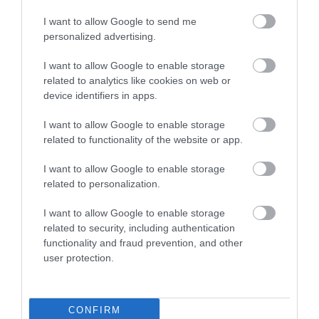
ΒΑΣΙΛΗΣ ΔΙΑΜΑΝΤΑΚΟΣ
07.08.2026 | 05:07
I want to allow Google to send me
personalized advertising.
Καύσωνας στην Ευρώπη: Θερμοκρασίες-
ρεκόρ, πυρκαγιές και έκτακτα μέτρα σε
I want to allow Google to enable storage
πολλές χώρες
related to analytics like cookies on web or
ΒΑΣΙΛΗΣ ΔΙΑΜΑΝΤΑΚΟΣ
device identifiers in apps.
07.08.2026 | 04:37
I want to allow Google to enable storage
related to functionality of the website or app.
I want to allow Google to enable storage
PODCASTS
related to personalization.
I want to allow Google to enable storage
Μπαλατσούκας pagenews.gr:«Η κυβέρνηση θυμάται τους
πυροσβέστες όταν τους λέει ήρωες–όχι όταν ζητούν
related to security, including authentication
στήριξη»
functionality and fraud prevention, and other
user protection.
CONFIRM