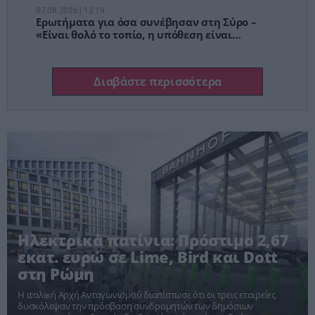
07.08.2026 | 12:19
Ερωτήματα για όσα συνέβησαν στη Σύρο –
«Είναι θολό το τοπίο, η υπόθεση είναι
περίεργη»
Διαβάστε περισσότερα
Ηλεκτρικά πατίνια: Πρόστιμο 2,67
εκατ. ευρώ σε Lime, Bird και Dott
στη Ρώμη
Η ιταλική Αρχή Ανταγωνισμού διαπίστωσε ότι οι τρεις εταιρείες
δυσκόλεψαν την πρόσβαση συνδρομητών των δημόσιων