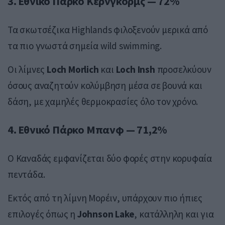
3.
Εθνικό Πάρκο Κέρνγκορμς
— 72%
Τα σκωτσέζικα Highlands φιλοξενούν μερικά από
τα πιο γνωστά σημεία wild swimming.
Οι λίμνες
Loch Morlich
και
Loch Insh
προσελκύουν
όσους αναζητούν κολύμβηση μέσα σε βουνά και
δάση, με χαμηλές θερμοκρασίες όλο τον χρόνο.
4.
Εθνικό Πάρκο Μπανφ
— 71,2%
Ο Καναδάς εμφανίζεται δύο φορές στην κορυφαία
πεντάδα.
Εκτός από τη λίμνη Μορέιν, υπάρχουν πιο ήπιες
επιλογές όπως η
Johnson Lake
, κατάλληλη και για