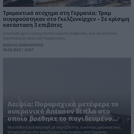
Τρομακτικό ατύχημα στη Γερμανία: Τραμ
συγκρούστηκαν στο Γκελζενκίρχεν – Σε κρίσιμη
κατάσταση 3 επιβάτες
Συνολικά έχουν τραυματιστεί τριάντα άνθρωποι, ενώ τα αίτια του
περιστατικού είναι υπό διερεύνηση.
ΒΑΣΙΛΗΣ ΔΙΑΜΑΝΤΑΚΟΣ
06.08.2026 | 20:07
Λειψία: Πυρομαχικά μετέφερε το
ουκρανικό Antonov δίπλα στο
οποίο βρέθηκε το παγιδευμένο
drone
Μια πιθανή καταστροφή με απρόβλεπτες συνέπειες φαίνεται πως
αποφεύχθηκε στο αεροδρόμιο της Λειψίας, στη Γερμανία,