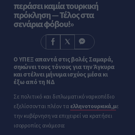
περάσει καμία τουρκική
πρόκληση — Τέλος στα
σενάρια φόβου!»
Ο ΥΠΕΞ απαντά στις βολές Σαμαρά,
σηκώνει τους τόνους για την Άγκυρα
και στέλνει μήνυμα ισχύος μέσα κι
έξω από τη ΝΔ
Σε πολιτικό και διπλωματικό ναρκοπέδιο
εξελίσσονται πλέον τα
ελληνοτουρκικά,μ
ε
την κυβέρνηση να επιχειρεί να κρατήσει
ισορροπίες ανάμεσα: