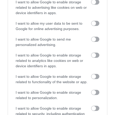
Ο Σαμαράς ανεβάζει εσωκομματικά
I want to allow Google to enable storage
την πίεση
related to advertising like cookies on web or
device identifiers in apps.
Η παρέμβαση Σαμαρά δεν θεωρείται
I want to allow my user data to be sent to
καθόλου τυχαία.
Google for online advertising purposes.
Πολιτικοί παρατηρητές βλέπουν:
I want to allow Google to send me
personalized advertising.
ξεκάθαρη αμφισβήτηση της
I want to allow Google to enable storage
στρατηγικής Γεραπετρίτη,
related to analytics like cookies on web or
αλλά και μήνυμα προς το εσωτερικό της
device identifiers in apps.
ΝΔ ότι: η “σκληρή γραμμή” επιστρέφει
I want to allow Google to enable storage
δυναμικά.
related to functionality of the website or app.
I want to allow Google to enable storage
Η φράση του πρώην πρωθυπουργού:
«Τα
related to personalization.
λάθη της κυβέρνησης δικαιώνουν την
I want to allow Google to enable storage
τουρκική θρασύτητα»
προκάλεσε σοκ σε
related to security, including authentication