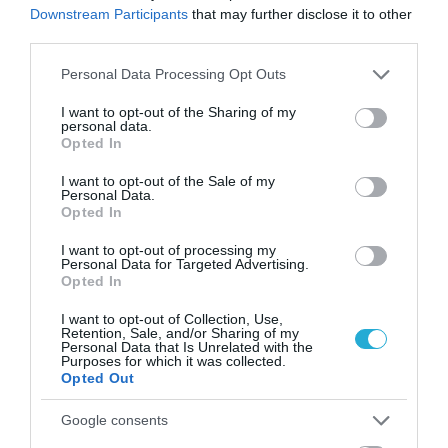
τουρκικές κινήσεις στο Αιγαίο,
Downstream Participants
that may further disclose it to other
third parties.
τη ρητορική περί «Γαλάζιας Πατρίδας»,
Please note that this website/app uses one or more Google
αλλά και τα σενάρια δημιουργίας νέων
Personal Data Processing Opt Outs
services and may gather and store information including but
τετελεσμένων.
not limited to your visit or usage behaviour. You may click to
I want to opt-out of the Sharing of my
personal data.
grant or deny consent to Google and its third-party tags to
Opted In
use your data for below specified purposes in below Google
Το μεγάλο άγχος του ελληνικού
consent section.
I want to opt-out of the Sale of my
διπλωματικού μηχανισμού είναι μήπως:η
Personal Data.
Opted In
Άγκυρα επιχειρήσει μια “ελεγχόμενη
I want to opt-out of processing my
κρίση”που θα οδηγήσει σε:
Personal Data for Targeted Advertising.
Opted In
διεθνή διαμεσολάβηση,
I want to opt-out of Collection, Use,
Retention, Sale, and/or Sharing of my
πίεση για συνδιαχείριση,
Personal Data that Is Unrelated with the
Purposes for which it was collected.
ή γκριζάρισμα περιοχών ελληνικής
Opted Out
κυριαρχίας.
Google consents