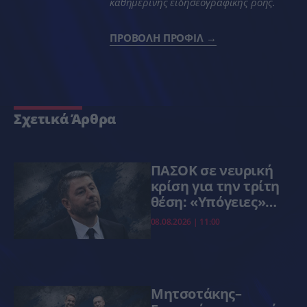
καθημερινής ειδησεογραφικής ροής.
ΠΡΟΒΟΛΗ ΠΡΟΦΙΛ →
Σχετικά Άρθρα
ΠΑΣΟΚ σε νευρική
κρίση για την τρίτη
θέση: «Υπόγειες»
κινήσεις,στρατόπεδα
08.08.2026 | 11:00
και φόβος νέας
καθίζησης
Μητσοτάκης–