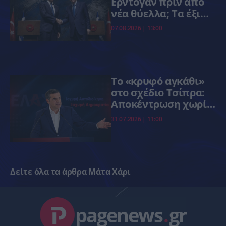
Ερντογάν πριν από
νέα θύελλα; Τα έξι
κρίσιμα μέτωπα του
07.08.2026 | 13:00
φθινοπώρου
Το «κρυφό αγκάθι»
στο σχέδιο Τσίπρα:
Αποκέντρωση χωρίς
καθαρή απάντηση
31.07.2026 | 11:00
για την απλή
αναλογική
Δείτε όλα τα άρθρα Μάτα Χάρι
pagenews
.
gr