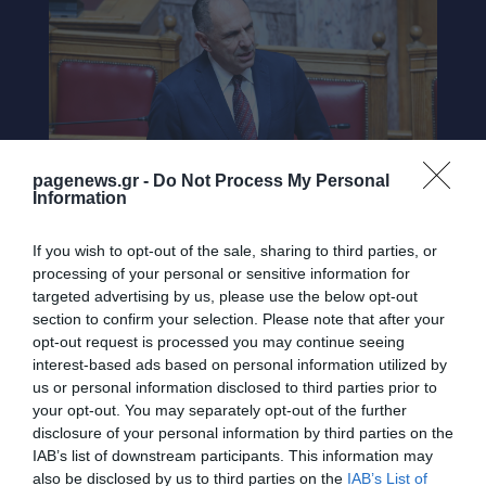
pagenews.gr -
Do Not Process My Personal
Information
If you wish to opt-out of the sale, sharing to third parties, or
processing of your personal or sensitive information for
Το παρασκήνιο πίσω από την ένταση
targeted advertising by us, please use the below opt-out
section to confirm your selection. Please note that after your
Πίσω όμως από τις δημόσιες δηλώσεις,
opt-out request is processed you may continue seeing
διπλωματικές πηγές παραδέχονται ότι η
interest-based ads based on personal information utilized by
us or personal information disclosed to third parties prior to
κατάσταση μόνο ήρεμη δεν είναι.
your opt-out. You may separately opt-out of the further
disclosure of your personal information by third parties on the
Η Αθήνα παρακολουθεί:
IAB’s list of downstream participants. This information may
also be disclosed by us to third parties on the
IAB’s List of