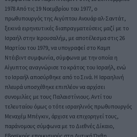
1978 Από τις 19 Νοεμβρίου του 1977, ο
πρωθυπουργός της Αιγύπτου Ανουάρ αλ-Σαντάτ,
ξεκινά ειρηνευτικές διαπραγματεύσεις μαζί με το
Ισραήλ στην Ιερουσαλήμ, με αποτέλεσμα στις 26
Μαρτίου του 1979, να υπογραφεί στο Καμπ
Ντέιβιντ συμφωνία, σύμφωνα με την οποία η
Αίγυπτος αναγνώρισε το κράτος του Ισραήλ, ενώ
το Ισραήλ αποσύρθηκε από το Σινά. Η Ισραηλινή
πλευρά υποσχέθηκε επιπλέον να αρχίσει
συνομιλίες με τους Παλαιστίνιους. Αντί του
τελευταίου όμως ο τότε ισραηλινός πρωθυπουργός
Μεναχέμ Μπέγκιν, άρχισε να επιχορηγεί τους,
παράνομους σύμφωνα με το Διεθνές Δίκαιο,
Εβραϊκούς εποικισμούς στη Δυτική Όχθη,