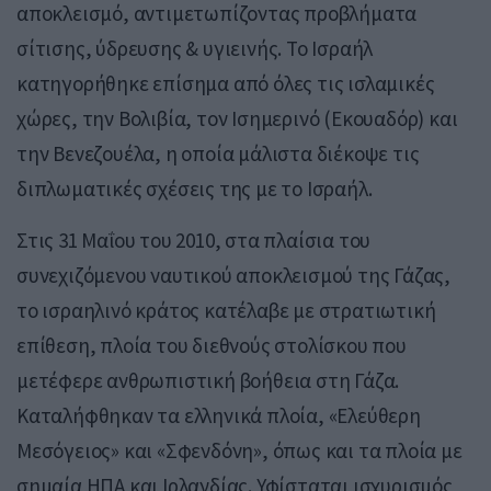
αποκλεισμό, αντιμετωπίζοντας προβλήματα
σίτισης, ύδρευσης & υγιεινής. Το Ισραήλ
κατηγορήθηκε επίσημα από όλες τις ισλαμικές
χώρες, την Βολιβία, τον Ισημερινό (Εκουαδόρ) και
την Βενεζουέλα, η οποία μάλιστα διέκοψε τις
διπλωματικές σχέσεις της με το Ισραήλ.
Στις 31 Μαΐου του 2010, στα πλαίσια του
συνεχιζόμενου ναυτικού αποκλεισμού της Γάζας,
το ισραηλινό κράτος κατέλαβε με στρατιωτική
επίθεση, πλοία του διεθνούς στολίσκου που
μετέφερε ανθρωπιστική βοήθεια στη Γάζα.
Καταλήφθηκαν τα ελληνικά πλοία, «Ελεύθερη
Μεσόγειος» και «Σφενδόνη», όπως και τα πλοία με
σημαία ΗΠΑ και Ιρλανδίας. Υφίσταται ισχυρισμός