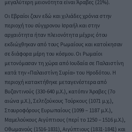
μεγαλύτερη μειονότητα είναι Άραβες (21%).
Οι Εβραίοι ζουν εδώ και χιλιάδες χρόνια στην
περιοχή του σύγχρονου Ισραήλ και στην
αρχαιότητα ήταν πλειονότητα μέχρις ότου
εκδιώχθηκαν από τους Ρωμαίους και κατοίκησαν
σε διάφορα μέρη του κόσμου. Οι Ρωμαίοι
μετονόμασαν τη χώρα από Ιουδαία σε Παλαιστίνη
κατά την «Παλαιστίνη Συρία» του Ηροδότου. Η
περιοχή κατακτήθηκε μεταγενέστερα από
Βυζαντινούς (330-640 μ.Χ.), κατόπιν Άραβες (7ο
αιώνα μ.Χ.), Σελτζούκους Τούρκους (1071 μ.χ.),
Σταυροφόρους Ευρωπαίους (1099 – 1187 μ.Χ.),
Μαμελούκους Αιγύπτιους (περί το 1250 – 1516 μ.Χ.),
Οθωμανούς (1516-1831), Αιγύπτιους (1831-1841) και