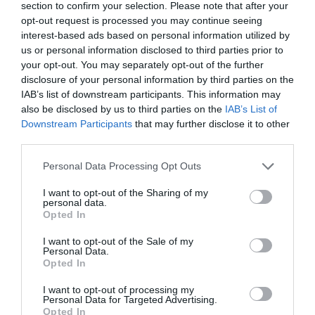
τελικά περικύκλωσαν και στο τέλος εξεδίωξαν
section to confirm your selection. Please note that after your
opt-out request is processed you may continue seeing
τους Παλαιστίνιους μαχητές από τη Δυτική
interest-based ads based on personal information utilized by
us or personal information disclosed to third parties prior to
Βυρητό. Με την ανοχή του Ισραηλινού στρατού,
your opt-out. You may separately opt-out of the further
Χριστιανοί Λιβανέζοι ένοπλοι έπραξαν τη φοβερή
disclosure of your personal information by third parties on the
IAB’s list of downstream participants. This information may
σφαγή Παλαιστινίων μουσουλμάνων στα
also be disclosed by us to third parties on the
IAB’s List of
στρατόπεδο προσφύγων Σάμπρα και Σατίλα. Στη
Downstream Participants
that may further disclose it to other
third parties.
συνέχεια, ο ισραηλινός στρατός αυτοπεριορίστηκε
στην κατοχή του Νοτίου Λίβανου μέχρι το 2000,
Please note that this website/app uses one or more Google
Personal Data Processing Opt Outs
services and may gather and store information including but
οπότε και αποχώρησαν και οι τελευταίες δυνάμεις.
not limited to your visit or usage behaviour. You may click to
I want to opt-out of the Sharing of my
personal data.
grant or deny consent to Google and its third-party tags to
Opted In
use your data for below specified purposes in below Google
consent section.
I want to opt-out of the Sale of my
Personal Data.
Opted In
I want to opt-out of processing my
Personal Data for Targeted Advertising.
Opted In