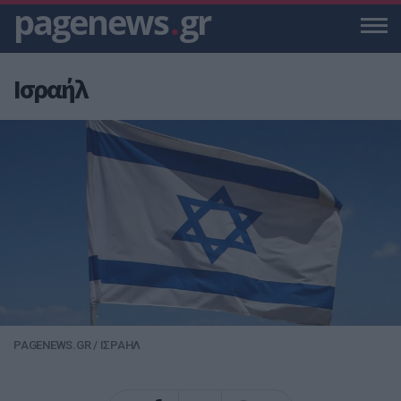
pagenews
.
gr
Ισραήλ
PAGENEWS.GR
/
ΙΣΡΑΗΛ