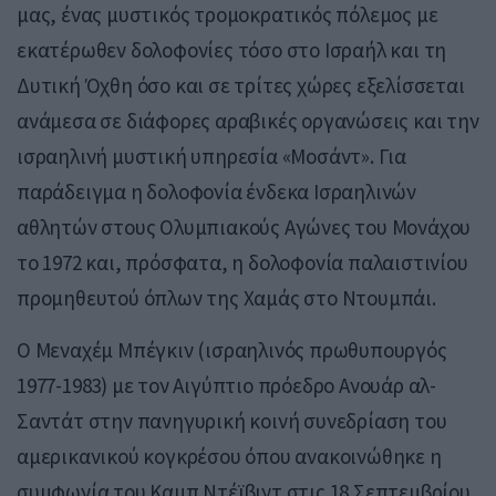
μας, ένας μυστικός τρομοκρατικός πόλεμος με
εκατέρωθεν δολοφονίες τόσο στο Ισραήλ και τη
Δυτική Όχθη όσο και σε τρίτες χώρες εξελίσσεται
ανάμεσα σε διάφορες αραβικές οργανώσεις και την
ισραηλινή μυστική υπηρεσία «Μοσάντ». Για
παράδειγμα η δολοφονία ένδεκα Ισραηλινών
αθλητών στους Ολυμπιακούς Αγώνες του Μονάχου
το 1972 και, πρόσφατα, η δολοφονία παλαιστινίου
προμηθευτού όπλων της Χαμάς στο Ντουμπάι.
Ο Μεναχέμ Μπέγκιν (ισραηλινός πρωθυπουργός
1977-1983) με τον Αιγύπτιο πρόεδρο Ανουάρ αλ-
Σαντάτ στην πανηγυρική κοινή συνεδρίαση του
αμερικανικού κογκρέσου όπου ανακοινώθηκε η
συμφωνία του Καμπ Ντέϊβιντ στις 18 Σεπτεμβρίου