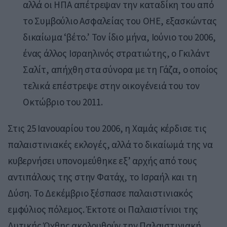
αλλά οι ΗΠΑ απέτρεψαν την καταδίκη του από
το Συμβούλιο Ασφαλείας του ΟΗΕ, εξασκώντας
δικαίωμα ‘βέτο.’ Τον ίδιο μήνα, Ιούνιο του 2006,
ένας άλλος Ισραηλινός στρατιώτης, ο Γκιλάντ
Σαλίτ, απήχθη στα σύνορα με τη Γάζα, ο οποίος
τελικά επέστρεψε στην οικογένειά του τον
Οκτώβριο του 2011.
Στις 25 Ιανουαρίου του 2006, η Χαμάς κέρδισε τις
παλαιστινιακές εκλογές, αλλά το δικαίωμά της να
κυβερνήσει υπονομεύθηκε εξ’ αρχής από τους
αντιπάλους της στην Φατάχ, το Ισραήλ και τη
Δύση. Το Δεκέμβριο ξέσπασε παλαιστινιακός
εμφύλιος πόλεμος. Έκτοτε οι Παλαιστίνιοι της
Δυτικής Όχθης ακολουθούν την Παλαιστινιακή