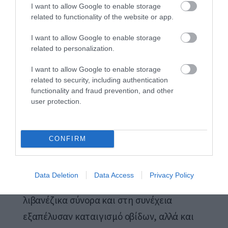
I want to allow Google to enable storage
συμφωνία και λίγο αργότερα ο Ραμπίν
related to functionality of the website or app.
δολοφονήθηκε από τον ακροδεξιό Ισραηλινό
I want to allow Google to enable storage
εξτρεμιστή Γιγκάλ Αμίρ.
related to personalization.
Το Ισραήλ αποχώρησε μονομερώς από τη Γάζα
I want to allow Google to enable storage
related to security, including authentication
τον Αύγουστο του 2005, υπό πρωθυπουργίας
functionality and fraud prevention, and other
του Αριέλ Σαρόν, μετά από βίαιη απομάκρυνση
user protection.
Εβραίων εποίκων από τον Ισραηλινό στρατό.
Τον Ιούνιο του 2006 μαχητές της Σιϊτικής
CONFIRM
οργάνωσης του Λιβάνου, Χεζμπολά πρώτα
σκότωσαν πέντε και απήγαγαν δύο
Data Deletion
Data Access
Privacy Policy
Ισραηλινούς στρατιώτες στα ισραηλινο-
λιβανέζικα σύνορα και στη συνέχεια
εξαπέλυσαν καταιγισμό οβίδων, αλλά και