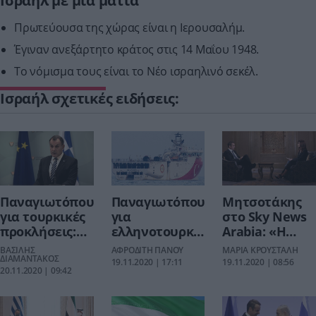
Ισραήλ με μια ματιά
Πρωτεύουσα της χώρας είναι η Ιερουσαλήμ.
Έγιναν ανεξάρτητο κράτος στις 14 Μαΐου 1948.
Το νόμισμα τους είναι το Νέο ισραηλινό σεκέλ.
Ισραήλ σχετικές ειδήσεις:
Παναγιωτόπουλος
Παναγιωτόπουλος
Μητσοτάκης
για τουρκικές
για
στο Sky News
προκλήσεις:
ελληνοτουρκικά:
Arabia: «Η
«Η Ελλάδα δεν
Κανένας
Ελλάδα ποτέ
ΒΑΣΙΛΗΣ
ΑΦΡΟΔΙΤΗ ΠΑΝΟΥ
ΜΑΡΙΑ ΚΡΟΥΣΤΑΛΗ
εκβιάζεται, θα
ΔΙΑΜΑΝΤΑΚΟΣ
διάλογος με
δεν υιοθέτησε
19.11.2020 | 17:11
19.11.2020 | 08:56
20.11.2020 | 09:42
υποστηρίξει
Τουρκία όσο
επιθετική
τα σύνορά
το Oruc Reis
συμπεριφορά
της»
συνεχίζει τις
στην σχέση