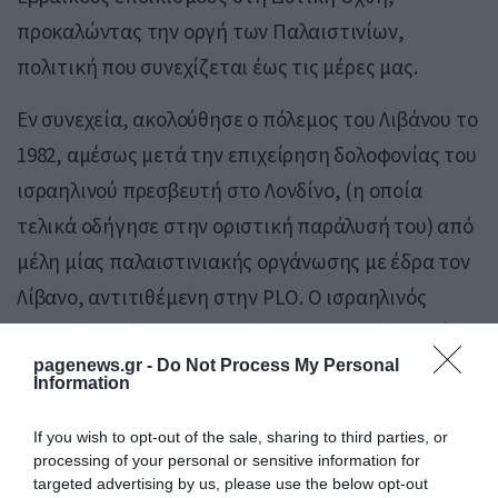
προκαλώντας την οργή των Παλαιστινίων,
πολιτική που συνεχίζεται έως τις μέρες μας.
Εν συνεχεία, ακολούθησε ο πόλεμος του Λιβάνου το
1982, αμέσως μετά την επιχείρηση δολοφονίας του
ισραηλινού πρεσβευτή στο Λονδίνο, (η οποία
τελικά οδήγησε στην οριστική παράλυσή του) από
μέλη μίας παλαιστινιακής οργάνωσης με έδρα τον
Λίβανο, αντιτιθέμενη στην PLO. Ο ισραηλινός
στρατός εισέβαλε στη συνέχεια στον, (τότε χαώδη
λόγω του συνεχιζόμενου εμφυλίου) Λίβανο, με τη
pagenews.gr -
Do Not Process My Personal
Information
συνδρομή Λιβανέζων Χριστιανών. Μετά από μάχες
με ένοπλους Λιβανέζους και Παλαιστίνιους, οι
If you wish to opt-out of the sale, sharing to third parties, or
processing of your personal or sensitive information for
Ισραηλινοί κατέλαβαν μεγάλο μέρος της χώρας και
targeted advertising by us, please use the below opt-out