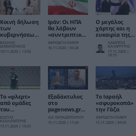
έρευνες
της με την
Τουρκία»
Κοινή δήλωση
Ιράν: Οι ΗΠΑ
Ο μεγάλος
των
θα λάβουν
χάρτης και η
κυβερνήσεων
«συντριπτική
ευκαιρία της
Ελλάδας και
απάντηση» αν
Ελλάδας
ΒΑΣΙΛΗΣ
ΑΦΡΟΔΙΤΗ ΠΑΝΟΥ
ΛΑΜΠΡΟΣ
Ηνωμένων
ΔΙΑΜΑΝΤΑΚΟΣ
προχωρήσουν
KΑΛΑΡΡΥΤΗΣ
18.11.2020 | 00:28
18.11.2020 | 13:56
17.11.2020 |
Αραβικών
στις απειλές
18:15
Εμιράτων με
τους
μήνυμα προς
την Τουρκία
Το «φλερτ»
Εξαδάκτυλος
Το Ισραήλ
από ομάδες
στο
«σφυροκοπά»
του
pagenews.gr
την Γάζα
εξωτερικού
για τον Covid-
ΚΩΣΤΑΣ
ΛΙΑ ΠΑΠΑΔΟΠΟΥΛΟΥ
ΑΦΡΟΔΙΤΗ ΠΑΝΟΥ
στον
ΚΑΛΛΙΑΝΤΕΡΗΣ
19: Πιστεύω θα
15.11.2020 | 17:24
15.11.2020 | 09:35
15.11.2020 | 19:33
Σένκεφελντ
κάνουμε
Χριστούγεννα