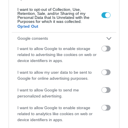
I want to opt-out of Collection, Use,
Retention, Sale, and/or Sharing of my
Personal Data that Is Unrelated with the
Purposes for which it was collected.
Opted Out
Google consents
Μετά την Αίγυπτο, το 1994, η Ιορδανία έγινε η
I want to allow Google to enable storage
δεύτερη αραβική χώρα που αναγνώρισε το Ισραήλ.
related to advertising like cookies on web or
device identifiers in apps.
Οι διαφορές Αράβων και Ισραηλινών φάνηκαν να
διευθετούνται προσωρινά με τις Συνθήκες του
I want to allow my user data to be sent to
Google for online advertising purposes.
Όσλο του 1994, που προέβλεπαν τη δημιουργία της
Παλαιστινιακής Αρχής, ξεχωριστού κράτους των
I want to allow Google to send me
personalized advertising.
Παλαιστινίων, χωρίς ωστόσο οι συγκρούσεις να
σταματήσουν. Το 1994 ο πρωθυπουργός Ισαάκ
I want to allow Google to enable storage
related to analytics like cookies on web or
Ραμπίν (Γιτζάκ Ράμπιν), έλαβε από κοινού με τον
device identifiers in apps.
Γιάσερ Αραφάτ το Βραβείο Νόμπελ Ειρήνης για τη