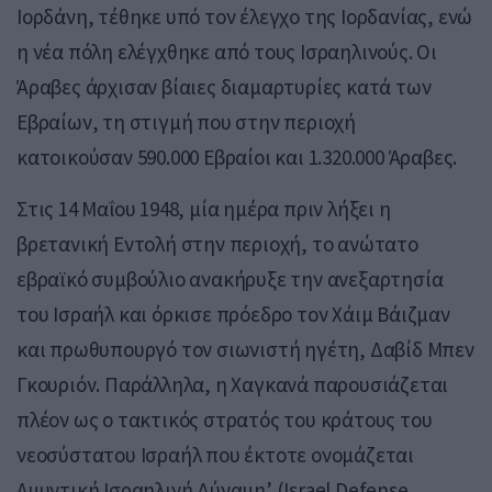
Ιορδάνη, τέθηκε υπό τον έλεγχο της Ιορδανίας, ενώ
η νέα πόλη ελέγχθηκε από τους Ισραηλινούς. Οι
Άραβες άρχισαν βίαιες διαμαρτυρίες κατά των
Εβραίων, τη στιγμή που στην περιοχή
κατοικούσαν 590.000 Εβραίοι και 1.320.000 Άραβες.
Στις 14 Μαΐου 1948, μία ημέρα πριν λήξει η
βρετανική Εντολή στην περιοχή, το ανώτατο
εβραϊκό συμβούλιο ανακήρυξε την ανεξαρτησία
του Ισραήλ και όρκισε πρόεδρο τον Χάιμ Βάιζμαν
και πρωθυπουργό τον σιωνιστή ηγέτη, Δαβίδ Μπεν
Γκουριόν. Παράλληλα, η Χαγκανά παρουσιάζεται
πλέον ως ο τακτικός στρατός του κράτους του
νεοσύστατου Ισραήλ που έκτοτε ονομάζεται
Αμυντική Ισραηλινή Δύναμη’ (Israel Defense