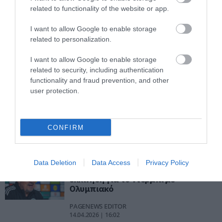
PAGENEWS EDITOR
related to functionality of the website or app.
18.04.2026 | 21:30
I want to allow Google to enable storage
Παναθηναϊκός: Η αποστολή για το
related to personalization.
ντέρμπι με τον Ολυμπιακό – Οι
επιλογές του Ράφα Μπενίτεθ
I want to allow Google to enable storage
PAGENEWS EDITOR
related to security, including authentication
18.04.2026 | 19:50
functionality and fraud prevention, and other
user protection.
Ολυμπιακός: Το παράδοξο των
ντέρμπι και η πίεση για αντίδραση
στη Λεωφόρο
CONFIRM
PAGENEWS EDITOR
15.04.2026 | 20:33
Data Deletion
Data Access
Privacy Policy
Παναθηναϊκός: Με προβλήματα η
εκκίνηση για το ντέρμπι με
Ολυμπιακό
PAGENEWS EDITOR
14.04.2026 | 16:02