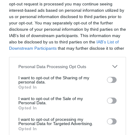
Παναθηναϊκός: Τα ντέρμπι κρίνουν
opt-out request is processed you may continue seeing
τίτλους και το γκολ παραμένει
interest-based ads based on personal information utilized by
άλυτο πρόβλημα
us or personal information disclosed to third parties prior to
your opt-out. You may separately opt-out of the further
PAGENEWS EDITOR
disclosure of your personal information by third parties on the
07.05.2026 | 11:39
IAB’s list of downstream participants. This information may
also be disclosed by us to third parties on the
IAB’s List of
Παναθηναϊκός: Ώρα αντίδρασης
Downstream Participants
that may further disclose it to other
στο ντέρμπι – Παίζει για εγωισμό
third parties.
και μέλλον
Please note that this website/app uses one or more Google
Personal Data Processing Opt Outs
PAGENEWS EDITOR
services and may gather and store information including but
03.05.2026 | 14:59
not limited to your visit or usage behaviour. You may click to
I want to opt-out of the Sharing of my
personal data.
grant or deny consent to Google and its third-party tags to
ΑΕΚ: Τα «σίγουρα» και τα διλήμματα
Opted In
use your data for below specified purposes in below Google
του Νίκολιτς για το ντέρμπι στη
consent section.
Λεωφόρο
I want to opt-out of the Sale of my
Personal Data.
Opted In
PAGENEWS EDITOR
03.05.2026 | 14:41
I want to opt-out of processing my
Personal Data for Targeted Advertising.
Stoiximan Super League: Πού θα
Opted In