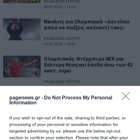
PAGENEWS EDITOR
29.05.2026 | 11:13
Νίκολιτς για Ολυμπιακό: «Δεν είναι
απλό να παίζεις απέναντί τους»
PAGENEWS EDITOR
29.05.2026 | 10:45
Ολυμπιακός: Ντέρμπι με ΑΕΚ για
δεύτερη θέση και έσοδα άνω των 42
εκατ. ευρώ
PAGENEWS EDITOR
16.05.2026 | 12:25
pagenews.gr -
Do Not Process My Personal
Παναθηναϊκός: Ντέρμπι
Information
προβλημάτων στη Νέα
Φιλαδέλφεια και δίλημμα για
If you wish to opt-out of the sale, sharing to third parties, or
Μπενίτεθ
processing of your personal or sensitive information for
PAGENEWS EDITOR
10.05.2026 | 17:06
targeted advertising by us, please use the below opt-out
section to confirm your selection. Please note that after your