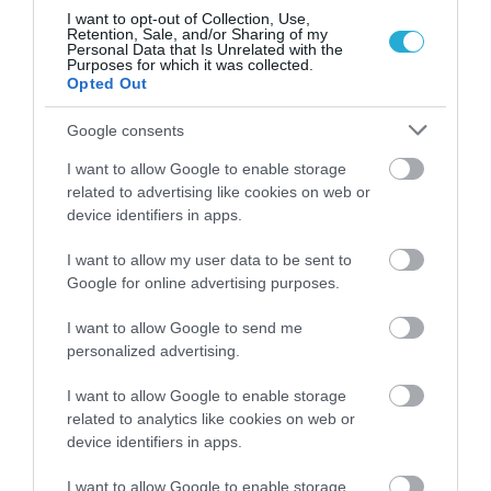
δείτε τα ντέρμπι ΠΑΟΚ –
Ολυμπιακός και Παναθηναϊκός –
I want to opt-out of Collection, Use,
Retention, Sale, and/or Sharing of my
ΑΕΚ
Personal Data that Is Unrelated with the
PAGENEWS EDITOR
Purposes for which it was collected.
03.05.2026 | 13:57
Opted Out
Παναθηναϊκός: Η αποστολή του
Google consents
Μπενίτεθ για το ντέρμπι με την ΑΕΚ
I want to allow Google to enable storage
PAGENEWS EDITOR
related to advertising like cookies on web or
02.05.2026 | 15:01
device identifiers in apps.
Ολυμπιακός «άλωσε» τη Λεωφόρο:
I want to allow my user data to be sent to
2-0 τον Παναθηναϊκό και ξανά στη
Google for online advertising purposes.
μάχη τίτλου
I want to allow Google to send me
PAGENEWS EDITOR
personalized advertising.
19.04.2026 | 23:05
I want to allow Google to enable storage
Ολυμπιακός: Η αποστολή για το
related to analytics like cookies on web or
ντέρμπι με τον Παναθηναϊκό – Οι
device identifiers in apps.
«κομμένοι» του Μεντιλίμπαρ
I want to allow Google to enable storage