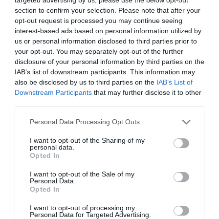
ΑΦΡΟΔΙΤΗ ΠΑΝΟΥ
section to confirm your selection. Please note that after your
15.10.2025 | 10:16
opt-out request is processed you may continue seeing
interest-based ads based on personal information utilized by
Ισραήλ: Επιβεβαιώθηκε η
us or personal information disclosed to third parties prior to
ταυτότητα τριών θυμάτων – Ένας
your opt-out. You may separately opt-out of the further
εκ των νεκρών δεν ήταν όμηρος
disclosure of your personal information by third parties on the
αλλά κάτοικος της Γάζας
ΒΑΣΙΛΗΣ ΔΙΑΜΑΝΤΑΚΟΣ
IAB’s list of downstream participants. This information may
15.10.2025 | 09:49
also be disclosed by us to third parties on the
IAB’s List of
Downstream Participants
that may further disclose it to other
Τρόμος στα τούνελ της Γάζας: Οι
third parties.
πρώην όμηροι της Χαμάς μιλούν για
Please note that this website/app uses one or more Google
αλυσοδέματα, φρικτά
Personal Data Processing Opt Outs
βασανιστήρια και απομόνωση
services and may gather and store information including but
ΑΦΡΟΔΙΤΗ ΠΑΝΟΥ
not limited to your visit or usage behaviour. You may click to
I want to opt-out of the Sharing of my
personal data.
14.10.2025 | 16:00
grant or deny consent to Google and its third-party tags to
Opted In
use your data for below specified purposes in below Google
Θρίλερ με τις σορούς των
consent section.
I want to opt-out of the Sale of my
Ισραηλινών ομήρων – Παρέδωσαν
Personal Data.
μόνο 4 από τις 24, έκρηξη οργής
Opted In
στις οικογένειες
ΑΦΡΟΔΙΤΗ ΠΑΝΟΥ
I want to opt-out of processing my
Personal Data for Targeted Advertising.
14.10.2025 | 11:56