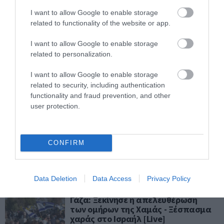
πλέον επιστρέψει στο Ισραήλ –
Συγκινητικές στιγμές από την
I want to allow Google to enable storage
επανένωση
related to functionality of the website or app.
ΒΑΣΙΛΗΣ ΔΙΑΜΑΝΤΑΚΟΣ
13.10.2025 | 13:25
I want to allow Google to enable storage
related to personalization.
Στέλιος Πέτσας: Ο Άγνωστος
Στρατιώτης Προστατεύεται – Καμία
I want to allow Google to enable storage
Κατάληψη, Καμία Μικροπολιτική!
related to security, including authentication
functionality and fraud prevention, and other
ΑΦΡΟΔΙΤΗ ΠΑΝΟΥ
user protection.
13.10.2025 | 10:52
Ευχαριστήριο μήνυμα στην
παραλία του Τελ Αβίβ προς τιμή
CONFIRM
του Τραμπ για την απελευθέρωση
των ομήρων
ΒΑΣΙΛΗΣ ΔΙΑΜΑΝΤΑΚΟΣ
13.10.2025 | 10:27
Data Deletion
Data Access
Privacy Policy
Γάζα: Ξεκίνησε η απελευθέρωση
των ομήρων της Χαμάς - Ξέσπασμα
χαράς στο Ισραήλ [Live]