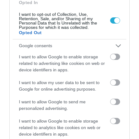
Opted In
Τα 140 λεπτά «αποθέωσης» του
I want to opt-out of Collection, Use,
Τραμπ στην Κνεσέτ
Retention, Sale, and/or Sharing of my
Personal Data that Is Unrelated with the
Purposes for which it was collected.
ΚΩΣΤΑΣ ΚΑΛΛΙΑΝΤΕΡΗΣ
Opted Out
13.10.2025 | 19:15
Google consents
Άδωνις Γεωργιάδης: Οι όμηροι της
Χαμάς επέστρεψαν – Νίκη του
I want to allow Google to enable storage
Ισραήλ και Τραμπ
related to advertising like cookies on web or
device identifiers in apps.
ΚΩΣΤΑΣ ΚΑΛΛΙΑΝΤΕΡΗΣ
13.10.2025 | 17:30
I want to allow my user data to be sent to
Google for online advertising purposes.
Ισραήλ – Κατς: Οι όμηροι ξανά στο
σπίτι τους, μήνυμα ελπίδας για την
I want to allow Google to send me
περιοχή
personalized advertising.
ΚΩΣΤΑΣ ΚΑΛΛΙΑΝΤΕΡΗΣ
13.10.2025 | 13:31
I want to allow Google to enable storage
related to analytics like cookies on web or
Όλοι οι ζωντανοί όμηροι έχουν
device identifiers in apps.