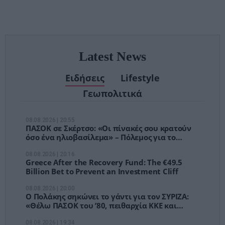
αναμονές των
χειρουργείων»
Latest News
Ειδήσεις
Lifestyle
Γεωπολιτικά
08.08.2026 | 20:55
ΠΑΣΟΚ σε Σκέρτσο: «Οι πίνακές σου κρατούν
όσο ένα ηλιοβασίλεμα» – Πόλεμος για το
πορτοφόλι των Ελλήνων
08.08.2026 | 20:16
Greece After the Recovery Fund: The €49.5
Billion Bet to Prevent an Investment Cliff
08.08.2026 | 20:00
Ο Πολάκης σηκώνει το γάντι για τον ΣΥΡΙΖΑ:
«Θέλω ΠΑΣΟΚ του ’80, πειθαρχία ΚΚΕ και
δρόμο»
08.08.2026 | 19:34