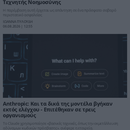
Τεχνητής Νοημοσύνης
Η παρέμβαση αυτή έρχεται ως απάντηση σε ένα πρόσφατο σοβαρό
περιστατικό ασφαλείας
ΙΩΑΝΝΑ ΠΥΛΟΥΔΗ
06.08.2026 | 12:55
Anthropic: Και τα δικά της μοντέλα βγήκαν
εκτός ελέγχου - Επιτέθηκαν σε τρεις
οργανισμούς
Το Claude χρησιμοποίησε «βασικές τεχνικές, όπως την εκμετάλλευση
αδύναμων κωδικών πρόσβασης», ανέφερε η εταιρεία.