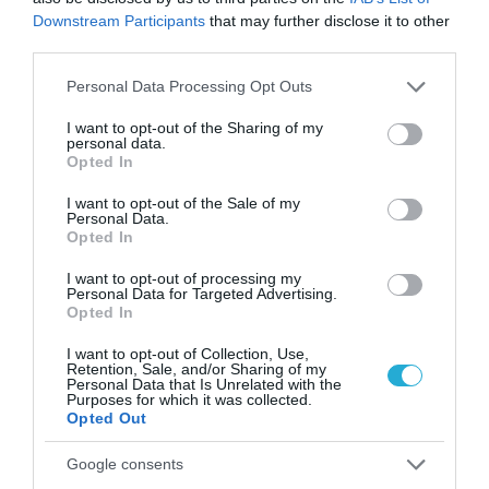
Downstream Participants
that may further disclose it to other
third parties.
Please note that this website/app uses one or more Google
Personal Data Processing Opt Outs
services and may gather and store information including but
not limited to your visit or usage behaviour. You may click to
I want to opt-out of the Sharing of my
personal data.
grant or deny consent to Google and its third-party tags to
Opted In
use your data for below specified purposes in below Google
Μυρτώ Κοροβέση στο pagenews.gr: «Η κοινωνία ζητά
consent section.
I want to opt-out of the Sale of my
διαφάνεια, όχι άλλα σκάνδαλα» – Τι λέει για τον ΟΠΕΚΕΠΕ
Personal Data.
Opted In
I want to opt-out of processing my
Personal Data for Targeted Advertising.
Opted In
I want to opt-out of Collection, Use,
Retention, Sale, and/or Sharing of my
Personal Data that Is Unrelated with the
Purposes for which it was collected.
Opted Out
Google consents