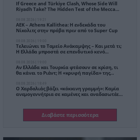
If Greece and Türkiye Clash, Whose Side Will
Riyadh Take? The Hidden Test of the Mecca
Defense Pact
08.08.2026 | 19:21
ΑΕΚ – Athens Kallithea: Η ενδεκάδα του
Νίκολιτς στην πρόβα πριν από το Super Cup
08.08.2026 | 19:00
Τελειώνει το Ταμείο Ανάκαμψης – Και μετά τι;
Η Ελλάδα μπροστά σε επενδυτικό κενό
δισεκατομμυρίων
08.08.2026 | 19:00
Αν Ελλάδα και Τουρκία φτάσουν σε κρίση, τι
θα κάνει το Ριάντ; Η «κρυφή παγίδα» της
Συμφωνίας της Μέκκας
08.08.2026 | 18:49
Ο Χαρδαλιάς βάζει «κόκκινη γραμμή»: Καμία
ανεμογεννήτρια σε καμένες και αναδασωτέες
εκτάσεις της Αττικής
Διαβάστε περισσότερα