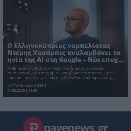
Ο Ελληνοκύπριος νομπελίστας
Ντέμης Χασάμπις αναλαμβάνει τα
ηνία της AI στη Google – Νέα εποχή
στην παγκόσμια κούρσα της
Η Alphabet αναθέτει στον Ντέμη Χασάμπις τον κορυφαίο
τεχνητής νοημοσύνης
επιστημονικό ρόλο στον όμιλο, ενισχύοντας τη στρατηγική της
απέναντι στον ανταγωνισμό από OpenAI και Anthropic, ενώ η
τεχνητή νοημοσύνη περνά στην επόμενη φάση ανάπτυξης.
ΚΩΣΤΑΣ ΚΑΛΛΙΑΝΤΕΡΗΣ
06.08.2026 | 11:48
pagenews
.
gr