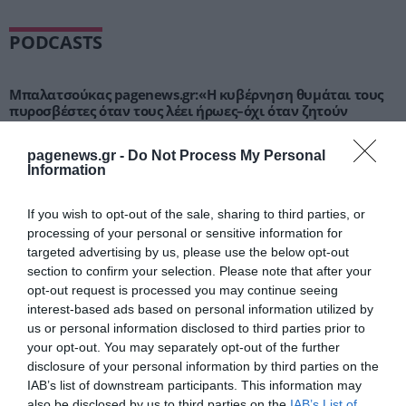
PODCASTS
Μπαλατσούκας pagenews.gr:«Η κυβέρνηση θυμάται τους
πυροσβέστες όταν τους λέει ήρωες–όχι όταν ζητούν
στήριξη»
pagenews.gr -
Do Not Process My Personal
Information
If you wish to opt-out of the sale, sharing to third parties, or
processing of your personal or sensitive information for
targeted advertising by us, please use the below opt-out
section to confirm your selection. Please note that after your
opt-out request is processed you may continue seeing
interest-based ads based on personal information utilized by
us or personal information disclosed to third parties prior to
Γ.Βρεττάκος στο pagenews.gr: «Το ΠΑΣΟΚ μπλοκάρει τη
Συνταγματική Αναθεώρηση και φορτώνει ευθύνες στη
your opt-out. You may separately opt-out of the further
χώρα»
disclosure of your personal information by third parties on the
IAB’s list of downstream participants. This information may
also be disclosed by us to third parties on the
IAB’s List of