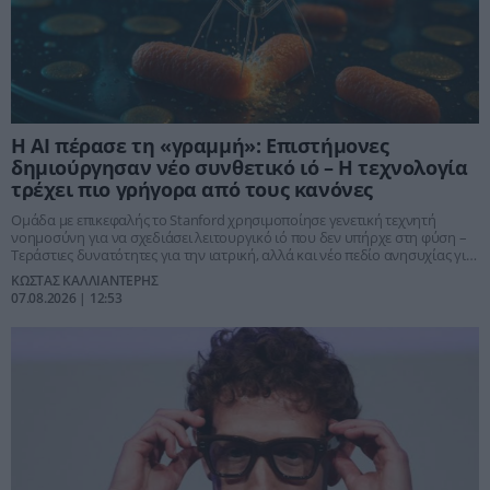
Η ΑΙ πέρασε τη «γραμμή»: Επιστήμονες
δημιούργησαν νέο συνθετικό ιό – Η τεχνολογία
τρέχει πιο γρήγορα από τους κανόνες
Ομάδα με επικεφαλής το Stanford χρησιμοποίησε γενετική τεχνητή
νοημοσύνη για να σχεδιάσει λειτουργικό ιό που δεν υπήρχε στη φύση –
Τεράστιες δυνατότητες για την ιατρική, αλλά και νέο πεδίο ανησυχίας για
βιοασφάλεια και βιολογικά όπλα
ΚΩΣΤΑΣ ΚΑΛΛΙΑΝΤΕΡΗΣ
07.08.2026 | 12:53