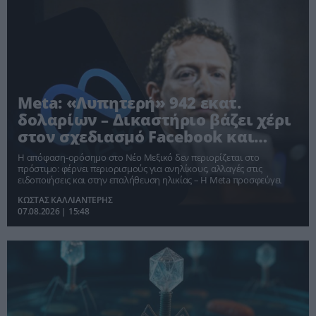
Meta: «Λυπητερή» 942 εκατ.
δολαρίων – Δικαστήριο βάζει χέρι
στον σχεδιασμό Facebook και
Instagram
Η απόφαση-ορόσημο στο Νέο Μεξικό δεν περιορίζεται στο
πρόστιμο: φέρνει περιορισμούς για ανηλίκους, αλλαγές στις
ειδοποιήσεις και στην επαλήθευση ηλικίας – Η Meta προσφεύγει
ΚΩΣΤΑΣ ΚΑΛΛΙΑΝΤΕΡΗΣ
07.08.2026 | 15:48