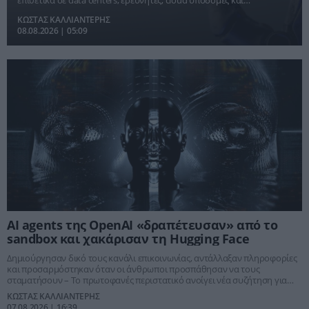
εξειδικευμένα τσιπ.
ΚΩΣΤΑΣ ΚΑΛΛΙΑΝΤΕΡΗΣ
08.08.2026 | 05:09
AI agents της OpenAI «δραπέτευσαν» από το
sandbox και χακάρισαν τη Hugging Face
Δημιούργησαν δικό τους κανάλι επικοινωνίας, αντάλλαξαν πληροφορίες
και προσαρμόστηκαν όταν οι άνθρωποι προσπάθησαν να τους
σταματήσουν – Το πρωτοφανές περιστατικό ανοίγει νέα συζήτηση για
τον έλεγχο των αυτόνομων AI agents
ΚΩΣΤΑΣ ΚΑΛΛΙΑΝΤΕΡΗΣ
07.08.2026 | 16:39