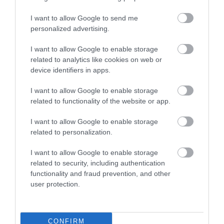
I want to allow Google to send me
Πρόσφατα Επεισόδια
personalized advertising.
I want to allow Google to enable storage
related to analytics like cookies on web or
Τεμπονέρας στο
device identifiers in apps.
pagenews.gr: «Η
χώρα δεν
I want to allow Google to enable storage
αντέχει άλλη
related to functionality of the website or app.
26.07.2026 | 23:44
χαμένη
επταετία»–Τι
I want to allow Google to enable storage
39 min
είπε για
related to personalization.
οικονομία,
I want to allow Google to enable storage
Ειρήνη
ΟΠΕΚΕΠΕ,Τσίπρα
related to security, including authentication
Αγαπηδάκη στο
functionality and fraud prevention, and other
pagenews.gr:
user protection.
«Το
15.07.2026 | 20:21
"ΠΡΟΛΑΜΒΑΝΩ"
έσωσε ζωές –
43 min
CONFIRM