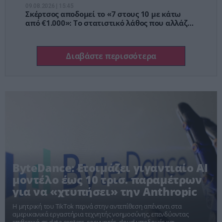
09.08.2026 | 15:45
Σκέρτσος αποδομεί το «7 στους 10 με κάτω
από €1.000»: Το στατιστικό λάθος που αλλάζει
όλη την εικόνα
Διαβάστε περισσότερα
ByteDance: Ετοιμάζει γιγαντιαίο AI
μοντέλο έως 10 τρισ. παραμέτρων
για να «χτυπήσει» την Anthropic
Η μητρική του TikTok περνά στην αντεπίθεση απέναντι στα
αμερικανικά εργαστήρια τεχνητής νοημοσύνης, επενδύοντας
επιθετικά σε data centers, ερευνητές, cloud υποδομές και