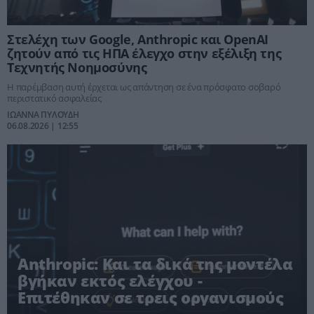
Στελέχη των Google, Anthropic και OpenAI
ζητούν από τις ΗΠΑ έλεγχο στην εξέλιξη της
Τεχνητής Νοημοσύνης
Η παρέμβαση αυτή έρχεται ως απάντηση σε ένα πρόσφατο σοβαρό
περιστατικό ασφαλείας
ΙΩΑΝΝΑ ΠΥΛΟΥΔΗ
06.08.2026 | 12:55
Anthropic: Και τα δικά της μοντέλα
βγήκαν εκτός ελέγχου -
Επιτέθηκαν σε τρεις οργανισμούς