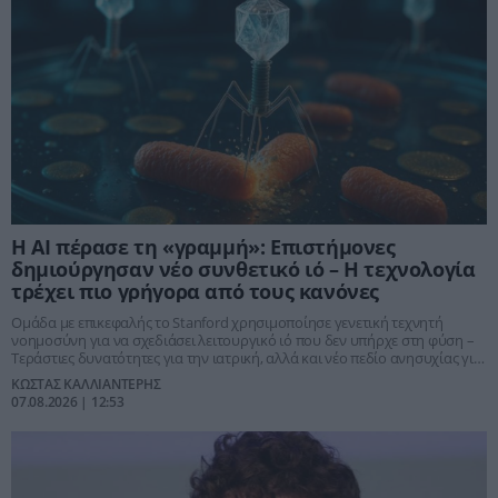
Η ΑΙ πέρασε τη «γραμμή»: Επιστήμονες
δημιούργησαν νέο συνθετικό ιό – Η τεχνολογία
τρέχει πιο γρήγορα από τους κανόνες
Ομάδα με επικεφαλής το Stanford χρησιμοποίησε γενετική τεχνητή
νοημοσύνη για να σχεδιάσει λειτουργικό ιό που δεν υπήρχε στη φύση –
Τεράστιες δυνατότητες για την ιατρική, αλλά και νέο πεδίο ανησυχίας για
βιοασφάλεια και βιολογικά όπλα
ΚΩΣΤΑΣ ΚΑΛΛΙΑΝΤΕΡΗΣ
07.08.2026 | 12:53