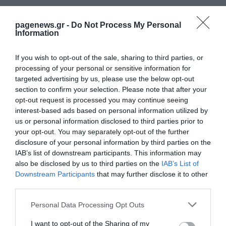
pagenews.gr -
Do Not Process My Personal
Information
Γ.Βρεττάκος στο pagenews.gr: «Το ΠΑΣΟΚ μπλοκάρει τη
If you wish to opt-out of the sale, sharing to third parties, or
Συνταγματική Αναθεώρηση και φορτώνει ευθύνες στη
processing of your personal or sensitive information for
χώρα»
targeted advertising by us, please use the below opt-out
section to confirm your selection. Please note that after your
opt-out request is processed you may continue seeing
interest-based ads based on personal information utilized by
us or personal information disclosed to third parties prior to
your opt-out. You may separately opt-out of the further
disclosure of your personal information by third parties on the
IAB’s list of downstream participants. This information may
also be disclosed by us to third parties on the
IAB’s List of
Downstream Participants
that may further disclose it to other
third parties.
Μυρτώ Κοροβέση στο pagenews.gr: «Η κοινωνία ζητά
διαφάνεια, όχι άλλα σκάνδαλα» – Τι λέει για τον ΟΠΕΚΕΠΕ
Please note that this website/app uses one or more Google
Personal Data Processing Opt Outs
services and may gather and store information including but
not limited to your visit or usage behaviour. You may click to
I want to opt-out of the Sharing of my