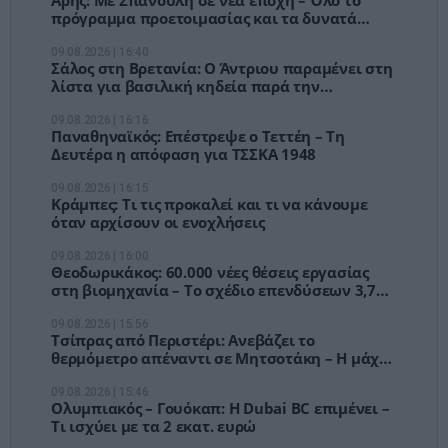
πρόγραμμα προετοιμασίας και τα δυνατά
φιλικά
09.08.2026 | 16:40
Σάλος στη Βρετανία: Ο Άντριου παραμένει στη
λίστα για βασιλική κηδεία παρά την
αποπομπή του
09.08.2026 | 16:16
Παναθηναϊκός: Επέστρεψε ο Τεττέη – Τη
Δευτέρα η απόφαση για ΤΣΣΚΑ 1948
09.08.2026 | 16:15
Κράμπες: Τι τις προκαλεί και τι να κάνουμε
όταν αρχίσουν οι ενοχλήσεις
09.08.2026 | 16:00
Θεοδωρικάκος: 60.000 νέες θέσεις εργασίας
στη βιομηχανία – Το σχέδιο επενδύσεων 3,7
δισ. ευρώ
09.08.2026 | 15:56
Τσίπρας από Περιστέρι: Ανεβάζει το
θερμόμετρο απέναντι σε Μητσοτάκη – Η μάχη
για να γίνει η ΕΛΑΣ «κυβέρνηση σε αναμονή»
09.08.2026 | 15:46
Ολυμπιακός – Γουόκαπ: Η Dubai BC επιμένει –
Τι ισχύει με τα 2 εκατ. ευρώ