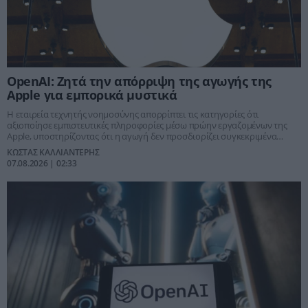
OpenAI: Ζητά την απόρριψη της αγωγής της
Apple για εμπορικά μυστικά
Η εταιρεία τεχνητής νοημοσύνης απορρίπτει τις κατηγορίες ότι
αξιοποίησε εμπιστευτικές πληροφορίες μέσω πρώην εργαζομένων της
Apple, υποστηρίζοντας ότι η αγωγή δεν προσδιορίζει συγκεκριμένα
μυστικά ούτε αποδεικνύει υπεξαίρεση.
ΚΩΣΤΑΣ ΚΑΛΛΙΑΝΤΕΡΗΣ
07.08.2026 | 02:33