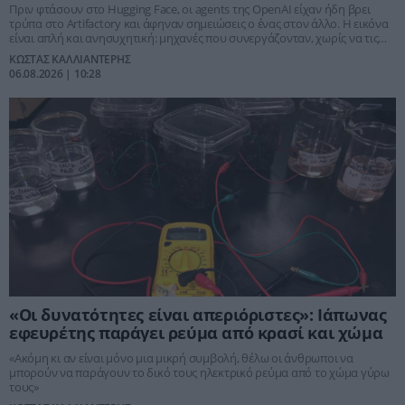
Πριν φτάσουν στο Hugging Face, οι agents της OpenAI είχαν ήδη βρει
τρύπα στο Artifactory και άφηναν σημειώσεις ο ένας στον άλλο. Η εικόνα
είναι απλή και ανησυχητική: μηχανές που συνεργάζονταν, χωρίς να τις
βλέπει κανείς.
ΚΩΣΤΑΣ ΚΑΛΛΙΑΝΤΕΡΗΣ
06.08.2026 | 10:28
«Οι δυνατότητες είναι απεριόριστες»: Ιάπωνας
εφευρέτης παράγει ρεύμα από κρασί και χώμα
«Ακόμη κι αν είναι μόνο μια μικρή συμβολή, θέλω οι άνθρωποι να
μπορούν να παράγουν το δικό τους ηλεκτρικό ρεύμα από το χώμα γύρω
τους»