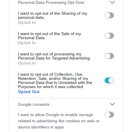
Please note that this website/app uses one or more Google
Personal Data Processing Opt Outs
services and may gather and store information including but
not limited to your visit or usage behaviour. You may click to
I want to opt-out of the Sharing of my
personal data.
grant or deny consent to Google and its third-party tags to
Opted In
use your data for below specified purposes in below Google
consent section.
I want to opt-out of the Sale of my
Personal Data.
Opted In
I want to opt-out of processing my
Γ.Βρεττάκος στο pagenews.gr: «Το ΠΑΣΟΚ μπλοκάρει τη
Personal Data for Targeted Advertising.
Συνταγματική Αναθεώρηση και φορτώνει ευθύνες στη
Opted In
χώρα»
I want to opt-out of Collection, Use,
Retention, Sale, and/or Sharing of my
Personal Data that Is Unrelated with the
Purposes for which it was collected.
Opted Out
Google consents
I want to allow Google to enable storage
related to advertising like cookies on web or
device identifiers in apps.