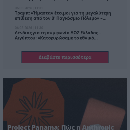
στο νέο αεροδρόμιο Κρήτης, στο Καστέλλι
06.08.2026 | 11:31
Τραμπ: «Ήμασταν έτοιμοι για τη μεγαλύτερη
επίθεση από τον Β' Παγκόσμιο Πόλεμο» –
«Προτιμώ συμφωνία με το Ιράν»
06.08.2026 | 11:30
Δένδιας για τη συμφωνία ΑΟΖ Ελλάδας –
Αιγύπτου: «Κατοχυρώσαμε το εθνικό
συμφέρον» – Μήνυμα υπέρ του Διεθνούς
Δικαίου έξι χρόνια μετά
Διαβάστε περισσότερα
Project Panama: Πώς η Anthropic