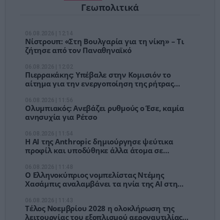
Γεωπολιτικά
06.08.2026 | 12:14
Νίστρουπ: «Στη Βουλγαρία για τη νίκη» – Τι
ζήτησε από τον Παναθηναϊκό
06.08.2026 | 12:02
Πιερρακάκης: Υπέβαλε στην Κομισιόν το
αίτημα για την ενεργοποίηση της ρήτρας
διαφυγής για την ενεργειακή ανθεκτικότητα
06.08.2026 | 11:56
Ολυμπιακός: Ανεβάζει ρυθμούς ο Έσε, καμία
ανησυχία για Ρέτσο
06.08.2026 | 11:54
Η AI της Anthropic δημιούργησε ψεύτικα
προφίλ και υποδύθηκε άλλα άτομα σε
απόπειρα παραβίασης συστήματος
06.08.2026 | 11:48
Ο Ελληνοκύπριος νομπελίστας Ντέμης
Χασάμπις αναλαμβάνει τα ηνία της AI στη
Google – Νέα εποχή στην παγκόσμια κούρσα
της τεχνητής νοημοσύνης
06.08.2026 | 11:43
Τέλος Νοεμβρίου 2028 η ολοκλήρωση της
λειτουργίας του εξοπλισμού αεροναυτιλίας