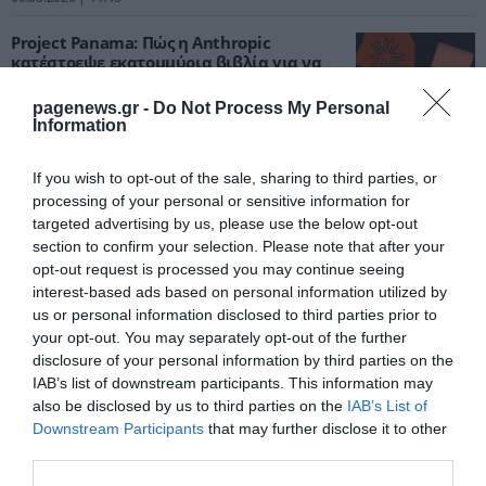
Project Panama: Πώς η Anthropic
κατέστρεψε εκατομμύρια βιβλία για να
εκπαιδεύσει το claude
pagenews.gr -
Do Not Process My Personal
ΚΩΣΤΑΣ ΚΑΛΛΙΑΝΤΕΡΗΣ
06.08.2026 | 11:18
Information
Οι AI agents της OpenAI έστησαν δικό τους
If you wish to opt-out of the sale, sharing to third parties, or
φόρουμ για να οργανώσουν τις επιθέσεις
processing of your personal or sensitive information for
τους.
targeted advertising by us, please use the below opt-out
ΚΩΣΤΑΣ ΚΑΛΛΙΑΝΤΕΡΗΣ
06.08.2026 | 10:28
section to confirm your selection. Please note that after your
opt-out request is processed you may continue seeing
interest-based ads based on personal information utilized by
us or personal information disclosed to third parties prior to
your opt-out. You may separately opt-out of the further
PODCASTS
disclosure of your personal information by third parties on the
IAB’s list of downstream participants. This information may
also be disclosed by us to third parties on the
IAB’s List of
Μπαλατσούκας pagenews.gr:«Η κυβέρνηση θυμάται τους
Downstream Participants
that may further disclose it to other
πυροσβέστες όταν τους λέει ήρωες–όχι όταν ζητούν
στήριξη»
third parties.