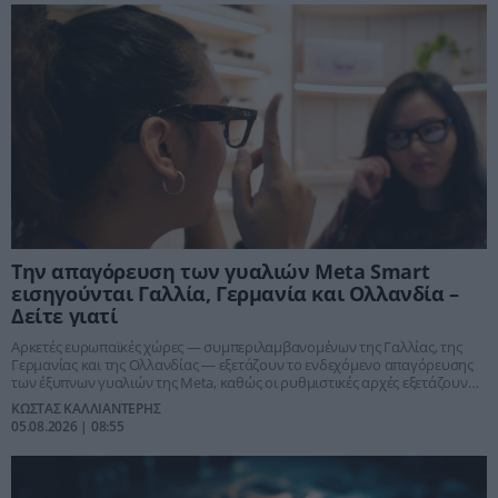
Την απαγόρευση των γυαλιών Meta Smart
εισηγούνται Γαλλία, Γερμανία και Ολλανδία –
Δείτε γιατί
Αρκετές ευρωπαϊκές χώρες — συμπεριλαμβανομένων της Γαλλίας, της
Γερμανίας και της Ολλανδίας — εξετάζουν το ενδεχόμενο απαγόρευσης
των έξυπνων γυαλιών της Meta, καθώς οι ρυθμιστικές αρχές εξετάζουν
εάν οι συσκευές συμμορφώνονται με τους νόμους περί απορρήτου.
ΚΩΣΤΑΣ ΚΑΛΛΙΑΝΤΕΡΗΣ
05.08.2026 | 08:55