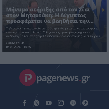
Μήνυμα στήριξης από τον Σίσι
στον Μητσοτάκη: Η Αίγυπτος
προσφέρεται να βοηθήσει την
Ελλάδα για τις πυρκαγιές
Τηλεφωνική επικοινωνία των δύο ηγετών μετά τις καταστροφικές
φωτιές στη Δυτική Αττική. Ο Αιγύπτιος πρόεδρος εξέφρασε την
αλληλεγγύη του προς την Ελλάδα και δήλωσε έτοιμος να συνδράμει
εφόσον χρειαστεί, με τον Κυριάκο Μητσοτάκη να τον ευχαριστεί για
ΣΟΦΙΑ ΧΥΤΟΥ
την έμπρακτη στήριξη.
05.08.2026 | 16:25
pagenews
.
gr