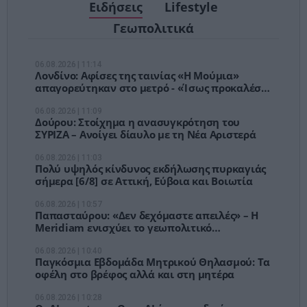
Ειδήσεις
Lifestyle
Γεωπολιτικά
06.08.2026 | 11:14
Λονδίνο: Αφίσες της ταινίας «Η Μούμια»
απαγορεύτηκαν στο μετρό - «Ίσως προκαλέσει
αναστάτωση σε παιδιά»
06.08.2026 | 11:09
Δούρου: Στοίχημα η ανασυγκρότηση του
ΣΥΡΙΖΑ – Ανοίγει δίαυλο με τη Νέα Αριστερά
06.08.2026 | 11:03
Πολύ υψηλός κίνδυνος εκδήλωσης πυρκαγιάς
σήμερα [6/8] σε Αττική, Εύβοια και Βοιωτία
06.08.2026 | 10:57
Παπασταύρου: «Δεν δεχόμαστε απειλές» – Η
Meridiam ενισχύει το γεωπολιτικό
αποτύπωμα του GSI
06.08.2026 | 10:40
Παγκόσμια Εβδομάδα Μητρικού Θηλασμού: Τα
οφέλη στο βρέφος αλλά και στη μητέρα
06.08.2026 | 10:28