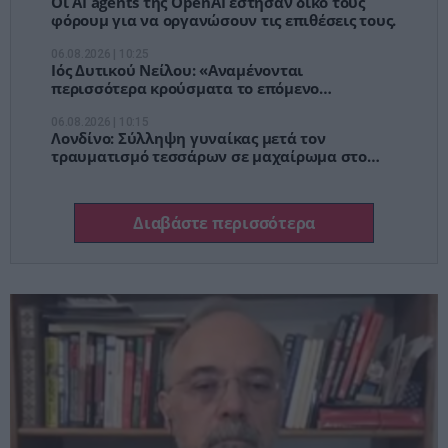
Οι AI agents της OpenAI έστησαν δικό τους
φόρουμ για να οργανώσουν τις επιθέσεις τους.
06.08.2026 | 10:25
Ιός Δυτικού Νείλου: «Αναμένονται
περισσότερα κρούσματα το επόμενο
διάστημα» - Οι «κόκκινες» περιοχές
06.08.2026 | 10:15
Λονδίνο: Σύλληψη γυναίκας μετά τον
τραυματισμό τεσσάρων σε μαχαίρωμα στο
Κόβεντ Γκάρντεν
Διαβάστε περισσότερα