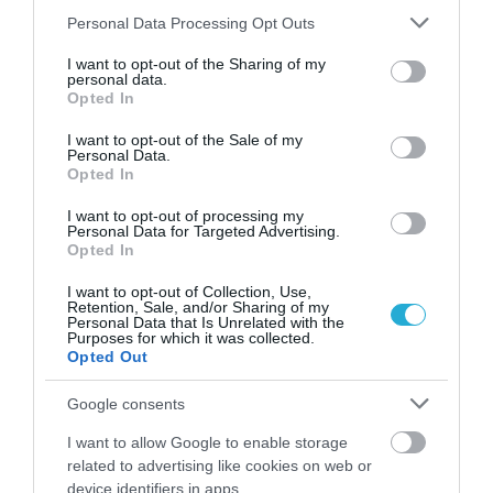
Please note that this website/app uses one or more Google
ΑΦΡΟΔΙΤΗ ΠΑΝΟΥ
Personal Data Processing Opt Outs
06.08.2026 | 07:00
services and may gather and store information including but
not limited to your visit or usage behaviour. You may click to
I want to opt-out of the Sharing of my
Ανάρτηση Αυγερινού: Η «Ελπίδα»
personal data.
grant or deny consent to Google and its third-party tags to
πεθαίνει μεν τελευταία, αλλά πεθαίνει
Opted In
use your data for below specified purposes in below Google
ΑΦΡΟΔΙΤΗ ΠΑΝΟΥ
consent section.
05.08.2026 | 22:20
I want to opt-out of the Sale of my
Personal Data.
Opted In
Τουρνάς από το Πόρτο Γερμενό: «Μεγάλη
δουλειά μπροστά μας» – Ξεκίνησαν οι
I want to opt-out of processing my
Personal Data for Targeted Advertising.
αυτοψίες
Opted In
ΑΦΡΟΔΙΤΗ ΠΑΝΟΥ
05.08.2026 | 21:53
I want to opt-out of Collection, Use,
Retention, Sale, and/or Sharing of my
Personal Data that Is Unrelated with the
Purposes for which it was collected.
Opted Out
PODCASTS
Google consents
I want to allow Google to enable storage
Μπαλατσούκας pagenews.gr:«Η κυβέρνηση θυμάται τους
related to advertising like cookies on web or
πυροσβέστες όταν τους λέει ήρωες–όχι όταν ζητούν
στήριξη»
device identifiers in apps.