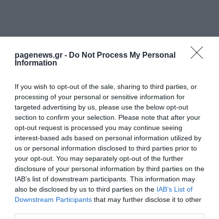
pagenews.gr -
Do Not Process My Personal
Information
If you wish to opt-out of the sale, sharing to third parties, or
processing of your personal or sensitive information for
targeted advertising by us, please use the below opt-out
section to confirm your selection. Please note that after your
ΡΟΗ ΕΙΔΗΣΕΩΝ
opt-out request is processed you may continue seeing
interest-based ads based on personal information utilized by
Δούρου: Στοίχημα η ανασυγκρότηση του
us or personal information disclosed to third parties prior to
ΣΥΡΙΖΑ – Ανοίγει δίαυλο με τη Νέα
your opt-out. You may separately opt-out of the further
Αριστερά
disclosure of your personal information by third parties on the
ΑΦΡΟΔΙΤΗ ΠΑΝΟΥ
06.08.2026 | 11:09
IAB’s list of downstream participants. This information may
also be disclosed by us to third parties on the
IAB’s List of
Ομοβροντία της αντιπολίτευσης για τις
Downstream Participants
that may further disclose it to other
πυρκαγιές: «Επικοινωνία πάνω στις
third parties.
στάχτες και αποζημιώσεις με κόφτες»