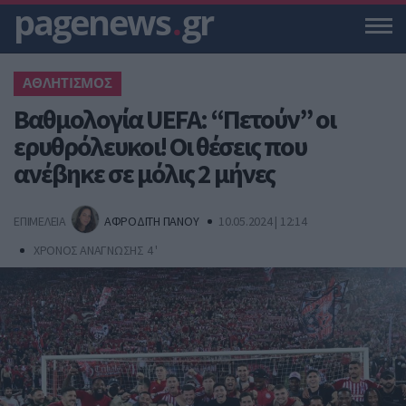
pagenews
.
gr
ΑΘΛΗΤΙΣΜΟΣ
Βαθμολογία UEFA: “Πετούν” οι
ερυθρόλευκοι! Οι θέσεις που
ανέβηκε σε μόλις 2 μήνες
ΕΠΙΜΕΛΕΙΑ
ΑΦΡΟΔΙΤΗ ΠΑΝΟΥ
10.05.2024 | 12:14
ΧΡΟΝΟΣ ΑΝΑΓΝΩΣΗΣ 4 '