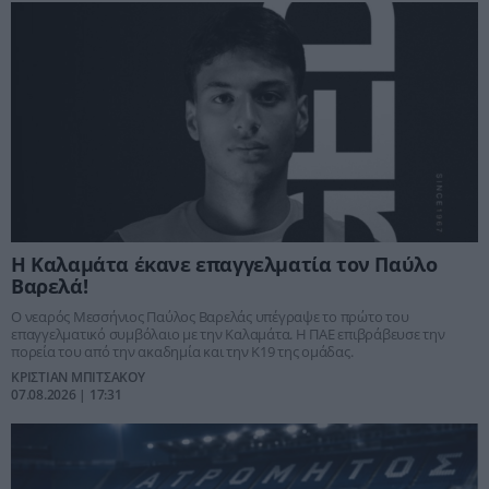
Η Καλαμάτα έκανε επαγγελματία τον Παύλο
Βαρελά!
Ο νεαρός Μεσσήνιος Παύλος Βαρελάς υπέγραψε το πρώτο του
επαγγελματικό συμβόλαιο με την Καλαμάτα. Η ΠΑΕ επιβράβευσε την
πορεία του από την ακαδημία και την Κ19 της ομάδας.
ΚΡΙΣΤΙΑΝ ΜΠΙΤΣΑΚΟΥ
07.08.2026 | 17:31