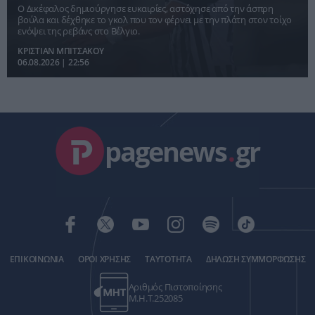
Βρυξέλλες
Ο Δικέφαλος δημιούργησε ευκαιρίες, αστόχησε από την άσπρη
βούλα και δέχθηκε το γκολ που τον φέρνει με την πλάτη στον τοίχο
ενόψει της ρεβάνς στο Βέλγιο.
ΚΡΙΣΤΙΑΝ ΜΠΙΤΣΑΚΟΥ
06.08.2026 | 22:56
pagenews
.
gr
ΕΠΙΚΟΙΝΩΝΙΑ
ΟΡΟΙ ΧΡΗΣΗΣ
ΤΑΥΤΟΤΗΤΑ
ΔΗΛΩΣΗ ΣΥΜΜΟΡΦΩΣΗΣ
Αριθμός Πιστοποίησης
Μ.Η.Τ.252085