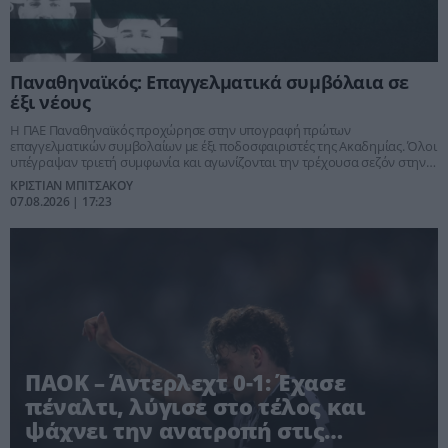
Παναθηναϊκός: Επαγγελματικά συμβόλαια σε
έξι νέους
Η ΠΑΕ Παναθηναϊκός προχώρησε στην υπογραφή πρώτων
επαγγελματικών συμβολαίων με έξι ποδοσφαιριστές της Ακαδημίας. Όλοι
υπέγραψαν τριετή συμφωνία και αγωνίζονται την τρέχουσα σεζόν στην
Κ17 του Τριφυλλιού.
ΚΡΙΣΤΙΑΝ ΜΠΙΤΣΑΚΟΥ
07.08.2026 | 17:23
ΠΑΟΚ – Άντερλεχτ 0-1: Έχασε
πέναλτι, λύγισε στο τέλος και
ψάχνει την ανατροπή στις