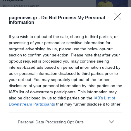
ΚΡΙΣΤΙΑΝ ΜΠΙΤΣΑΚΟΥ
07.08.2026 | 18:01
pagenews.gr -
Do Not Process My Personal
Information
ΑΕΚ: Το ιδιαίτερο δώρο του Μάγερ στον
Ηλιόπουλο
If you wish to opt-out of the sale, sharing to third parties, or
ΚΡΙΣΤΙΑΝ ΜΠΙΤΣΑΚΟΥ
07.08.2026 | 17:51
processing of your personal or sensitive information for
targeted advertising by us, please use the below opt-out
section to confirm your selection. Please note that after your
Γιαννούλης: «Θέλω Champions League με
opt-out request is processed you may continue seeing
τον ΠΑΟΚ» – Οι πρώτες δηλώσεις του
interest-based ads based on personal information utilized by
ΚΡΙΣΤΙΑΝ ΜΠΙΤΣΑΚΟΥ
07.08.2026 | 17:45
us or personal information disclosed to third parties prior to
your opt-out. You may separately opt-out of the further
disclosure of your personal information by third parties on the
IAB’s list of downstream participants. This information may
also be disclosed by us to third parties on the
IAB’s List of
Downstream Participants
that may further disclose it to other
PODCASTS
third parties.
Please note that this website/app uses one or more Google
Personal Data Processing Opt Outs
Μπαλατσούκας pagenews.gr:«Η κυβέρνηση θυμάται τους
services and may gather and store information including but
πυροσβέστες όταν τους λέει ήρωες–όχι όταν ζητούν