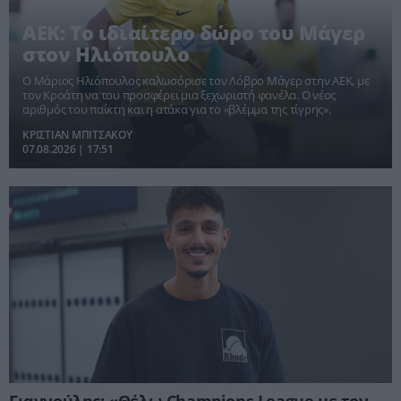
ΑΕΚ: Το ιδιαίτερο δώρο του Μάγερ
στον Ηλιόπουλο
Ο Μάριος Ηλιόπουλος καλωσόρισε τον Λόβρο Μάγερ στην ΑΕΚ, με
τον Κροάτη να του προσφέρει μια ξεχωριστή φανέλα. Ο νέος
αριθμός του παίκτη και η ατάκα για το «βλέμμα της τίγρης».
ΚΡΙΣΤΙΑΝ ΜΠΙΤΣΑΚΟΥ
07.08.2026 | 17:51
Γιαννούλης: «Θέλω Champions League με τον