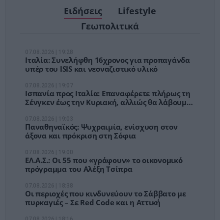
Ειδήσεις
Lifestyle
Γεωπολιτικά
07.08.2026 | 19:28
Ιταλία: Συνελήφθη 16χρονος για προπαγάνδα
υπέρ του ISIS και νεοναζιστικό υλικό
07.08.2026 | 19:07
Ισπανία προς Ιταλία: Επαναφέρετε πλήρως τη
Σένγκεν έως την Κυριακή, αλλιώς θα λάβουμε
μέτρα
07.08.2026 | 19:03
Παναθηναϊκός: Ψυχραιμία, ενίσχυση στον
άξονα και πρόκριση στη Σόφια
07.08.2026 | 19:00
ΕΛ.Α.Σ.: Οι 55 που «γράφουν» το οικονομικό
πρόγραμμα του Αλέξη Τσίπρα
07.08.2026 | 18:38
Οι περιοχές που κινδυνεύουν το Σάββατο με
πυρκαγιές – Σε Red Code και η Αττική
07.08.2026 | 18:16