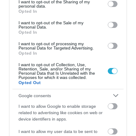
στήριξη»
not limited to your visit or usage behaviour. You may click to
I want to opt-out of the Sharing of my
personal data.
grant or deny consent to Google and its third-party tags to
Opted In
use your data for below specified purposes in below Google
consent section.
I want to opt-out of the Sale of my
Personal Data.
Opted In
I want to opt-out of processing my
Personal Data for Targeted Advertising.
Opted In
I want to opt-out of Collection, Use,
Retention, Sale, and/or Sharing of my
Γ.Βρεττάκος στο pagenews.gr: «Το ΠΑΣΟΚ μπλοκάρει τη
Personal Data that Is Unrelated with the
Συνταγματική Αναθεώρηση και φορτώνει ευθύνες στη
Purposes for which it was collected.
χώρα»
Opted Out
Google consents
I want to allow Google to enable storage
related to advertising like cookies on web or
device identifiers in apps.
I want to allow my user data to be sent to