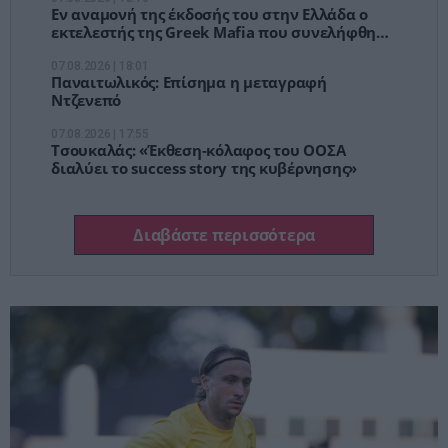
Εν αναμονή της έκδοσής του στην Ελλάδα ο
εκτελεστής της Greek Mafia που συνελήφθη
στη Γερμανία – Για ποιες δολοφονίες
κατηγορείται
07.08.2026 | 18:01
Παναιτωλικός: Επίσημα η μεταγραφή
Ντζενεπό
07.08.2026 | 17:55
Τσουκαλάς: «Έκθεση-κόλαφος του ΟΟΣΑ
διαλύει το success story της κυβέρνησης»
Διαβάστε περισσότερα