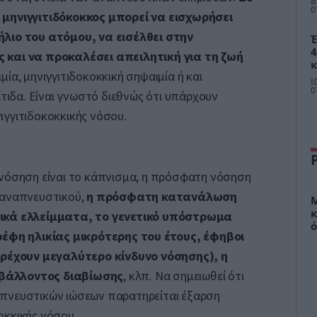
Β
0
 μηνιγγιτιδόκοκκος μπορεί να εισχωρήσει
ήλιο του ατόμου, να εισέλθει στην
Έ
4
 και να προκαλέσει απειλητική για τη ζωή
κ
μία, μηνιγγιτιδοκοκκική σηψαιμία ή και
σ
Ι
τ
0
ίτιδα. Είναι γνωστό διεθνώς ότι υπάρχουν
Μ
γγιτιδοκοκκικής νόσου.
 νόσηση είναι το κάπνισμα, η πρόσφατη νόσηση
 αναπνευστικού,
η πρόσφατη κατανάλωση
Μ
κ
ικά ελλείμματα, το γενετικό υπόστρωμα
ό
ρέφη ηλικίας μικρότερης του έτους, έφηβοι
σ
τρέχουν μεγαλύτερο κίνδυνο νόσησης), η
βάλλοντος διαβίωσης
, κλπ. Να σημειωθεί ότι
πνευστικών ιώσεων παρατηρείται έξαρση
οκκικής νόσου.