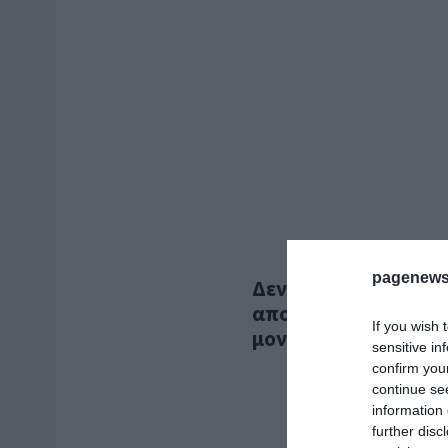
pagenews
Δεν απαιτείται η εφ
απολύμανσης και το 
If you wish 
μονάδων
sensitive in
confirm you
continue se
information 
further disc