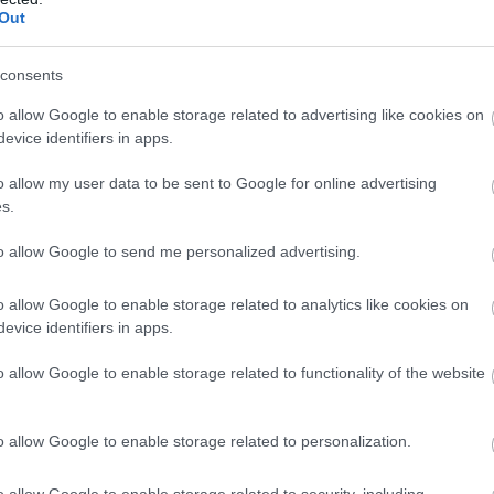
γείας
,
σε ενημερωτικό του με αφορμή το
Out
οιτητή του Πανεπιστημιακού Ιδρύματος του
consents
όσιας Υγείας (ΕΟΔΥ), στο πλαίσιο
o allow Google to enable storage related to advertising like cookies on
evice identifiers in apps.
ης των κρουσμάτων μηνιγγιτιδοκοκκικής νόσου,
ια τα ακόλουθα:
o allow my user data to be sent to Google for online advertising
s.
 τη μηνιγγιτιδοκοκκική νόσο
to allow Google to send me personalized advertising.
eria meningitidis) είναι βακτήριο που αποικίζει
ωματικών ατόμων – φορέων.
Η επιδημιολογία
o allow Google to enable storage related to analytics like cookies on
ς νόσου είναι περίπλοκη και υπάρχουν
evice identifiers in apps.
νοσούν και άτομα που μόλις εκτεθούν θα
o allow Google to enable storage related to functionality of the website
o allow Google to enable storage related to personalization.
o allow Google to enable storage related to security, including