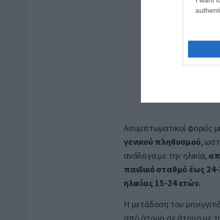
authenti
Ασυμπτωματικοί φορείς μ
γενικού πληθυσμού
, ωσ
ανάλογα με την ηλικία,
απ
παιδικό σταθμό έως 24
ηλικίας 15-24 ετών.
Η μετάδοση του μηνιγγιτι
από άτομο σε άτομο με τ