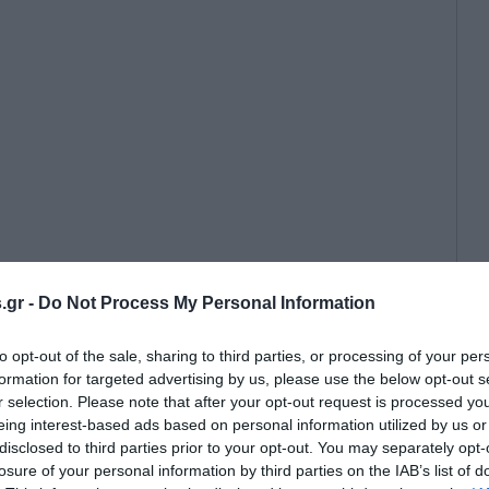
.gr -
Do Not Process My Personal Information
αρμογή ειδικών μέτρων
κλείσιμο των εκπαιδευτικών
to opt-out of the sale, sharing to third parties, or processing of your per
formation for targeted advertising by us, please use the below opt-out s
r selection. Please note that after your opt-out request is processed y
eing interest-based ads based on personal information utilized by us or
disclosed to third parties prior to your opt-out. You may separately opt-
losure of your personal information by third parties on the IAB’s list of