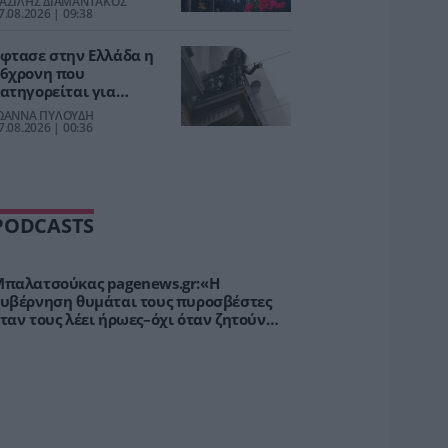
ΑΣΙΛΗΣ ΔΙΑΜΑΝΤΑΚΟΣ
7.08.2026 | 09:38
φτασε στην Ελλάδα η
6χρονη που
ατηγορείται για
υμμετοχή στην
ΩΑΝΝΑ ΠΥΛΟΥΔΗ
ραγωδία της Μαρφίν –
7.08.2026 | 00:36
εταφέρθηκε στη ΓΑΔΑ
PODCASTS
παλατσούκας pagenews.gr:«Η
υβέρνηση θυμάται τους πυροσβέστες
ταν τους λέει ήρωες–όχι όταν ζητούν
τήριξη»