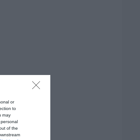
sonal or
ection to
ou may
 personal
out of the
 downstream