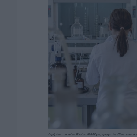
Πηγή Φωτογραφίας: Pixabay//ΕΟΔΥ για μηνιγγίτιδα: Πόσοι είναι οι