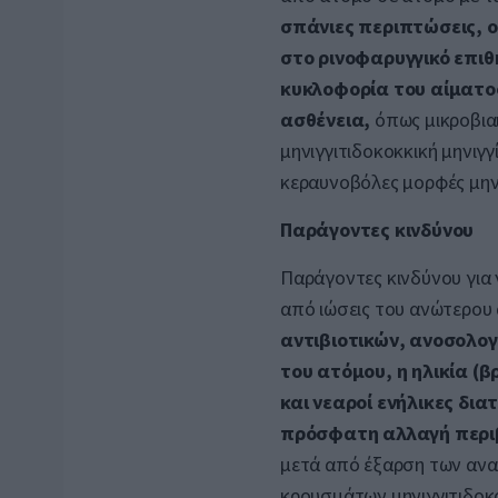
σπάνιες περιπτώσεις, ο
στο ρινοφαρυγγικό επιθ
κυκλοφορία του αίματος
ασθένεια,
όπως μικροβιαι
μηνιγγιτιδοκοκκική μηνιγγ
κεραυνοβόλες μορφές μηνι
Παράγοντες κινδύνου
Παράγοντες κινδύνου για
από ιώσεις του ανώτερου
αντιβιοτικών, ανοσολογ
του ατόμου, η ηλικία (β
και νεαροί ενήλικες δια
πρόσφατη αλλαγή περι
μετά από έξαρση των ανα
κρουσμάτων μηνιγγιτιδοκ