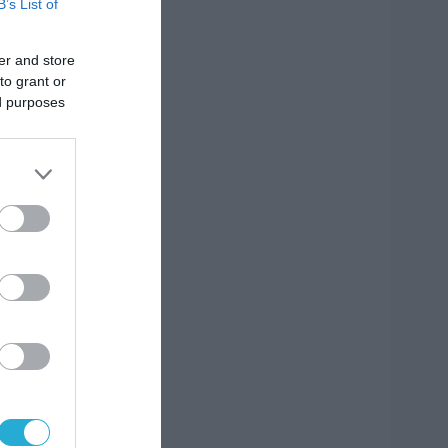
B’s List of
er and store
to grant or
ed purposes