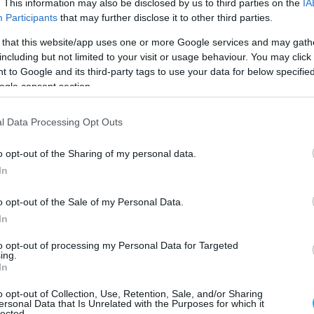
. This information may also be disclosed by us to third parties on the
IA
Participants
that may further disclose it to other third parties.
 that this website/app uses one or more Google services and may gath
including but not limited to your visit or usage behaviour. You may click 
 to Google and its third-party tags to use your data for below specifi
ogle consent section.
l Data Processing Opt Outs
o opt-out of the Sharing of my personal data.
In
o opt-out of the Sale of my Personal Data.
In
to opt-out of processing my Personal Data for Targeted
ing.
In
 τα κρούσματα
μηνιγγίτιδας
δίνει ο
Εθνικός
o opt-out of Collection, Use, Retention, Sale, and/or Sharing
ersonal Data that Is Unrelated with the Purposes for which it
lected.