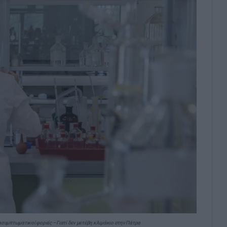
 ασυμπτωματικοί φορείς – Γιατί δεν μετέβη κλιμάκιο στην Πάτρα