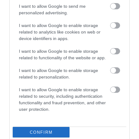
I want to allow Google to send me
personalized advertising.
I want to allow Google to enable storage
Γ.Βρεττάκος στο pagenews.gr: «Το ΠΑΣΟΚ μπλοκάρει τη
related to analytics like cookies on web or
Συνταγματική Αναθεώρηση και φορτώνει ευθύνες στη
device identifiers in apps.
χώρα»
I want to allow Google to enable storage
related to functionality of the website or app.
I want to allow Google to enable storage
related to personalization.
I want to allow Google to enable storage
related to security, including authentication
functionality and fraud prevention, and other
user protection.
Μυρτώ Κοροβέση στο pagenews.gr: «Η κοινωνία ζητά
διαφάνεια, όχι άλλα σκάνδαλα» – Τι λέει για τον ΟΠΕΚΕΠΕ
CONFIRM