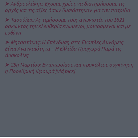
➤ Ανδρουλάκης: Έχουμε χρέος να διατηρήσουμε τις
αρχές και τις αξίες όσων θυσιάστηκαν για την πατρίδα
➤ Τασούλας: Ας τιμήσουμε τους αγωνιστές του 1821
ασκώντας την ελευθερία ενωμένοι, μονιασμένοι και με
ευθύνη
➤ Μητσοτάκης: Η Επένδυση στις Ένοπλες Δυνάμεις
Είναι Αναγκαιότητα – Η Ελλάδα Προχωρά Παρά τις
Δυσκολίες
➤ 25η Μαρτίου: Εντυπωσίασε και προκάλεσε συγκίνηση
η Προεδρική Φρουρά [vid,pics]