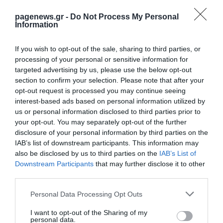
pagenews.gr -
Do Not Process My Personal
Information
If you wish to opt-out of the sale, sharing to third parties, or
processing of your personal or sensitive information for
ΡΟΗ ΕΙΔΗΣΕΩΝ
targeted advertising by us, please use the below opt-out
section to confirm your selection. Please note that after your
Έφτασε στην Ελλάδα η 46χρονη που
opt-out request is processed you may continue seeing
κατηγορείται για συμμετοχή στην
τραγωδία της Μαρφίν – Μεταφέρθηκε στη
interest-based ads based on personal information utilized by
ΓΑΔΑ
us or personal information disclosed to third parties prior to
ΙΩΑΝΝΑ ΠΥΛΟΥΔΗ
07.08.2026 | 00:36
your opt-out. You may separately opt-out of the further
disclosure of your personal information by third parties on the
Αργολίδα: Προφυλακιστέοι οι δύο
IAB’s list of downstream participants. This information may
κατηγορούμενοι για τη δολοφονία του
also be disclosed by us to third parties on the
IAB’s List of
58χρονου ψυχολόγου
Downstream Participants
that may further disclose it to other
ΙΩΑΝΝΑ ΠΥΛΟΥΔΗ
third parties.
06.08.2026 | 23:25
Please note that this website/app uses one or more Google
Personal Data Processing Opt Outs
Ξεκινούν τα νυχτερινά δοκιμαστικά
services and may gather and store information including but
δρομολόγια του Μετρό Θεσσαλονίκης
not limited to your visit or usage behaviour. You may click to
I want to opt-out of the Sharing of my
προς Καλαμαριά
personal data.