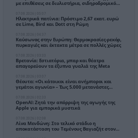
με επιθέσεις σε διυλιστήρια, σιδηροδρομικό
σταθμό και πλοίο
07.08.2026 | 05:07
Ηλεκτρικά πατίνια: Πρόστιμο 2,67 εκατ. ευρώ
σε Lime, Bird και Dott στη Ρώμη
07.08.2026 | 04:37
Καύσωνας στην Ευρώπη: Θερμοκρασίες-ρεκόρ,
πυρκαγιές και έκτακτα μέτρα σε πολλές χώρες
07.08.2026 | 03:33
Βρετανία: Εστιατόρια, μπαρ και θέατρα
απαγορεύουν τα έξυπνα γυαλιά της Meta
07.08.2026 | 03:07
Θέουτα: «Οι κάτοικοι είναι ανήμποροι και
γεμάτοι αγωνία» – Έως 5.000 μετανάστες
παραμένουν στην πόλη
07.08.2026 | 02:33
OpenAI: Ζητά την απόρριψη της αγωγής της
Apple για εμπορικά μυστικά
07.08.2026 | 02:08
Λίνα Μενδώνη: Στο τελικό στάδιο η
αποκατάσταση του Τεμένους Βαγιαζήτ στον
Έβρο