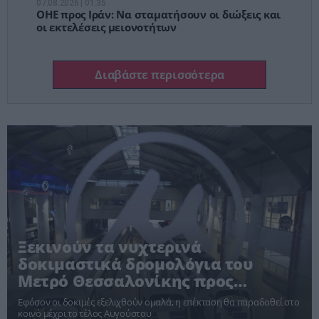
07.08.2026 | 01:35
ΟΗΕ προς Ιράν: Να σταματήσουν οι διώξεις και
οι εκτελέσεις μειονοτήτων
Διαβάστε περισσότερα
Ξεκινούν τα νυχτερινά
δοκιμαστικά δρομολόγια του
Μετρό Θεσσαλονίκης προς
Καλαμαριά
Εφόσον οι δοκιμές εξελιχθούν ομαλά, η επέκταση θα παραδοθεί στο
κοινό μέχρι το τέλος Αυγούστου