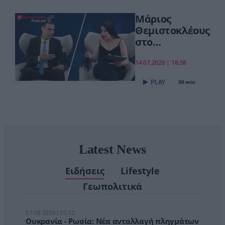
συνεχίζουμε πιο
Μάριος
δυναμικά»
Θεμιστοκλέους
στο
pagenews.gr:
«Το νέο ΕΣΥ
14.07.2026 | 18:38
είναι ήδη εδώ
30 min
– Τέλος στις
αναμονές των
χειρουργείων»
Latest News
Ειδήσεις
Lifestyle
Γεωπολιτικά
07.08.2026 | 05:32
Ουκρανία - Ρωσία: Νέα ανταλλαγή πληγμάτων