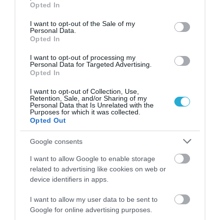
grant or deny consent to Google and its third-party tags to
ΙΩΑΝΝΑ ΚΑΡΑ
Opted In
06.08.2026 | 22:40
use your data for below specified purposes in below Google
consent section.
I want to opt-out of the Sale of my
Αλεξανδρούπολη: Χειροπέδες σε άνδρα
Personal Data.
που επιδείκνυε τα γεννητικά του όργανα
Opted In
σε ανήλικες στον Άβαντα
I want to opt-out of processing my
ΙΩΑΝΝΑ ΠΥΛΟΥΔΗ
Personal Data for Targeted Advertising.
06.08.2026 | 22:20
Opted In
I want to opt-out of Collection, Use,
Retention, Sale, and/or Sharing of my
Personal Data that Is Unrelated with the
PODCASTS
Purposes for which it was collected.
Opted Out
Μπαλατσούκας pagenews.gr:«Η κυβέρνηση θυμάται τους
Google consents
πυροσβέστες όταν τους λέει ήρωες–όχι όταν ζητούν
I want to allow Google to enable storage
στήριξη»
related to advertising like cookies on web or
device identifiers in apps.
I want to allow my user data to be sent to
Google for online advertising purposes.