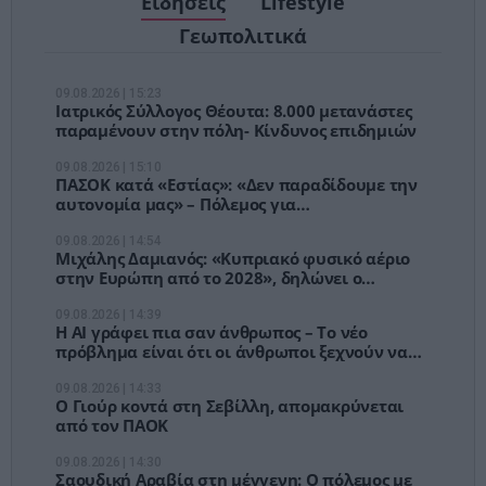
Ειδήσεις
Lifestyle
Γεωπολιτικά
09.08.2026 | 15:23
Ιατρικός Σύλλογος Θέουτα: 8.000 μετανάστες
παραμένουν στην πόλη- Κίνδυνος επιδημιών
09.08.2026 | 15:10
ΠΑΣΟΚ κατά «Εστίας»: «Δεν παραδίδουμε την
αυτονομία μας» – Πόλεμος για
Διαμαντοπούλου και υπόγειες πολιτικές
ζυμώσεις
09.08.2026 | 14:54
Μιχάλης Δαμιανός: «Κυπριακό φυσικό αέριο
στην Ευρώπη από το 2028», δηλώνει o
Υπουργός Ενέργειας της Κύπρου
09.08.2026 | 14:39
Η AI γράφει πια σαν άνθρωπος – Το νέο
πρόβλημα είναι ότι οι άνθρωποι ξεχνούν να
επιμελούνται
09.08.2026 | 14:33
Ο Γιούρ κοντά στη Σεβίλλη, απομακρύνεται
από τον ΠΑΟΚ
09.08.2026 | 14:30
Σαουδική Αραβία στη μέγγενη: Ο πόλεμος με