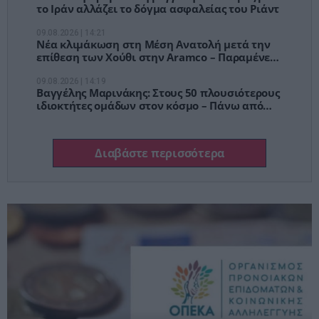
το Ιράν αλλάζει το δόγμα ασφαλείας του Ριάντ
09.08.2026 | 14:21
Νέα κλιμάκωση στη Μέση Ανατολή μετά την
επίθεση των Χούθι στην Aramco – Παραμένει
η ένταση στα Στενά του Ορμούζ
09.08.2026 | 14:19
Βαγγέλης Μαρινάκης: Στους 50 πλουσιότερους
ιδιοκτήτες ομάδων στον κόσμο – Πάνω από
Φλορεντίνο Πέρεθ
Διαβάστε περισσότερα