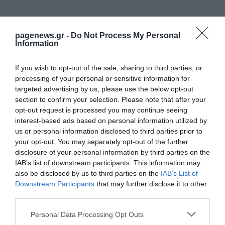
pagenews.gr -
Do Not Process My Personal
Information
If you wish to opt-out of the sale, sharing to third parties, or
processing of your personal or sensitive information for
targeted advertising by us, please use the below opt-out
section to confirm your selection. Please note that after your
opt-out request is processed you may continue seeing
interest-based ads based on personal information utilized by
ΡΟΗ ΕΙΔΗΣΕΩΝ
us or personal information disclosed to third parties prior to
your opt-out. You may separately opt-out of the further
Τουρισμός για Όλους 2026-2027: Ποια
disclosure of your personal information by third parties on the
ΑΦΜ υποβάλλουν σήμερα αίτηση – Όλα
όσα πρέπει να γνωρίζετε
IAB’s list of downstream participants. This information may
also be disclosed by us to third parties on the
IAB’s List of
ΚΩΣΤΑΣ ΚΑΛΛΙΑΝΤΕΡΗΣ
09.08.2026 | 11:25
Downstream Participants
that may further disclose it to other
third parties.
Μητρότητα: Έξι σημαντικές αλλαγές στην
ειδική άδεια – Ποιες μητέρες αποκτούν
Please note that this website/app uses one or more Google
Personal Data Processing Opt Outs
νέα δικαιώματα
services and may gather and store information including but