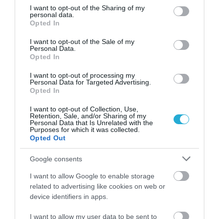
ΚΩΣΤΑΣ ΚΑΛΛΙΑΝΤΕΡΗΣ
not limited to your visit or usage behaviour. You may click to
I want to opt-out of the Sharing of my
08.08.2026 | 23:10
personal data.
grant or deny consent to Google and its third-party tags to
Opted In
use your data for below specified purposes in below Google
Επίδομα 391 ευρώ – Διπλασιάστηκαν οι
consent section.
δικαιούχοι -Ποιους αφορά
I want to opt-out of the Sale of my
Personal Data.
ΚΩΣΤΑΣ ΚΑΛΛΙΑΝΤΕΡΗΣ
Opted In
08.08.2026 | 23:05
I want to opt-out of processing my
Personal Data for Targeted Advertising.
Ποιοι μπορούν να πάρουν επίδομα 391
Opted In
ευρώ χωρίς εισοδηματικά κριτήρια
ΚΩΣΤΑΣ ΚΑΛΛΙΑΝΤΕΡΗΣ
I want to opt-out of Collection, Use,
08.08.2026 | 22:20
Retention, Sale, and/or Sharing of my
Personal Data that Is Unrelated with the
Purposes for which it was collected.
Opted Out
Google consents
PODCASTS
I want to allow Google to enable storage
related to advertising like cookies on web or
Μπαλατσούκας pagenews.gr:«Η κυβέρνηση θυμάται τους
device identifiers in apps.
πυροσβέστες όταν τους λέει ήρωες–όχι όταν ζητούν
στήριξη»
I want to allow my user data to be sent to