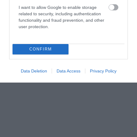
➤ Υπερνοημοσύνη: Πόσο κοντά είναι το σενάριο που
I want to allow Google to enable storage
φοβίζει επιστήμονες και κυβερνήσεις
related to security, including authentication
➤ Επιστήμονες δημιούργησαν σιτάρι με CRISPR που
functionality and fraud prevention, and other
μειώνει δραστικά τις καρκινογόνες ουσίες στο ψωμί
user protection.
➤ Πώς οι μέλισσες βοηθούν τους επιστήμονες να
καταλάβουν το άγνωστο
CONFIRM
Data Deletion
Data Access
Privacy Policy