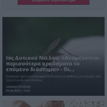
Διαβάστε περισσότερα
Ιός Δυτικού Νείλου: «Αναμένονται
περισσότερα κρούσματα το
επόμενο διάστημα» - Οι
«κόκκινες» περιοχές
Συνολικά, έχουν καταγραφεί έξι θάνατοι σε ασθενείς με λοίμωξη από
τον ιό του Δυτικού Νείλου
ΙΩΑΝΝΑ ΠΥΛΟΥΔΗ
06.08.2026 | 10:25