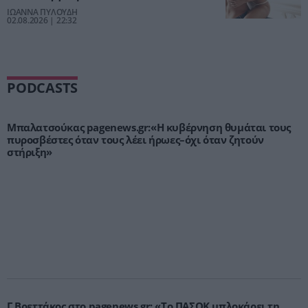
ΙΩΑΝΝΑ ΠΥΛΟΥΔΗ
02.08.2026 | 22:32
PODCASTS
Μπαλατσούκας pagenews.gr:«Η κυβέρνηση θυμάται τους
πυροσβέστες όταν τους λέει ήρωες–όχι όταν ζητούν
στήριξη»
Γ.Βρεττάκος στο pagenews.gr: «Το ΠΑΣΟΚ μπλοκάρει τη