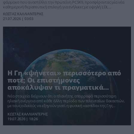
φάρμακο που αναστέλλει την πρωτεΐνη PCSK9, προσφέροντας μία νέα
καθημερινή θεραπευτική επιλογή για ενήλικες με υψηλή LDL
χοληστερόλη.
ΚΩΣΤΑΣ ΚΑΛΛΙΑΝΤΕΡΗΣ
21.07.2026 | 03:03
Η Γη «ψήνεται» περισσότερο από
ποτέ; Οι επιστήμονες
αποκάλυψαν τι πραγματικά
συμβαίνει
Νέα στοιχεία δείχνουν ότι ο πλανήτης απορροφά περισσότερη
ηλιακή ενέργεια από κάθε άλλη περίοδο των τελευταίων δεκαετιών,
με τους ειδικούς να εξηγούν γιατί η φυσική «ασπίδα» της Γης
εξασθενεί.
ΚΩΣΤΑΣ ΚΑΛΛΙΑΝΤΕΡΗΣ
19.07.2026 | 18:26