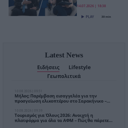
pagenews.gr:
«Το νέο ΕΣΥ
14.07.2026 | 18:38
είναι ήδη εδώ
30 min
– Τέλος στις
αναμονές των
χειρουργείων»
Latest News
Ειδήσεις
Lifestyle
Γεωπολιτικά
10.08.2026 | 09:51
Μήλος: Παρέμβαση εισαγγελέα για την
προσγείωση ελικοπτέρου στο Σαρακήνικο –
Εξηγήσεις από τον χειριστή
10.08.2026 | 09:39
Τουρισμός για Όλους 2026: Ανοιχτή η
πλατφόρμα για όλα τα ΑΦΜ – Πώς θα πάρετε
voucher έως 600 ευρώ