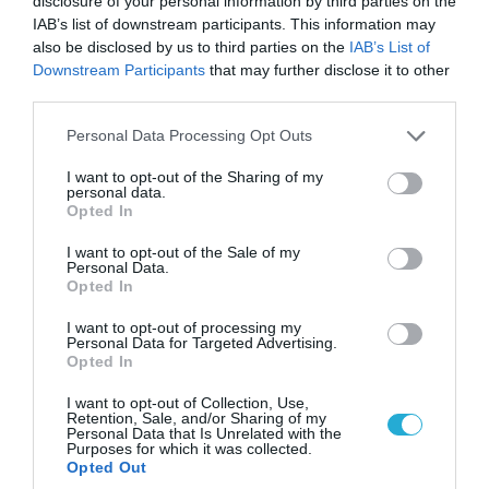
disclosure of your personal information by third parties on the
IAB’s list of downstream participants. This information may
also be disclosed by us to third parties on the
IAB’s List of
ΒΑΣΙΛΗΣ ΔΙΑΜΑΝΤΑΚΟΣ
Downstream Participants
that may further disclose it to other
ΔΗΜΟΣΙΟΓΡΑΦΟΣ ΔΙΕΘΝΟΥΣ ΠΟΛΙΤΙΚΗΣ &
third parties.
ΓΕΩΠΟΛΙΤΙΚΗΣ ΑΝΑΛΥΣΗΣ
Please note that this website/app uses one or more Google
Καλύπτει διεθνείς πολιτικές εξελίξεις,
Personal Data Processing Opt Outs
services and may gather and store information including but
γεωπολιτικές ανακατατάξεις, διπλωματικές
not limited to your visit or usage behaviour. You may click to
I want to opt-out of the Sharing of my
σχέσεις και ζητήματα διεθνούς ασφάλειας.
personal data.
grant or deny consent to Google and its third-party tags to
Διαθέτει περισσότερα από 20 χρόνια εμπειρίας
Opted In
use your data for below specified purposes in below Google
στο διεθνές πολιτικό και γεωπολιτικό ρεπορτάζ,
consent section.
I want to opt-out of the Sale of my
έχοντας παρακολουθήσει σημαντικά γεγονότα
Personal Data.
που διαμόρφωσαν το παγκόσμιο πολιτικό
Opted In
σκηνικό. Απόφοιτος του Τμήματος Διεθνών και
Ευρωπαϊκών Σπουδών, με μεταπτυχιακή
I want to opt-out of processing my
Personal Data for Targeted Advertising.
εξειδίκευση στις Διεθνείς Σχέσεις και τη
Opted In
Γεωπολιτική.
I want to opt-out of Collection, Use,
Retention, Sale, and/or Sharing of my
ΠΡΟΒΟΛΗ ΠΡΟΦΙΛ →
Personal Data that Is Unrelated with the
Purposes for which it was collected.
Opted Out