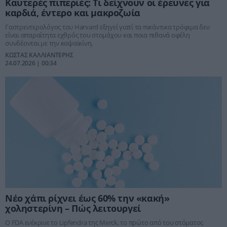
Καυτερές πιπεριές: Τι δείχνουν οι έρευνες για
καρδιά, έντερο και μακροζωία
Γαστρεντερολόγος του Harvard εξηγεί γιατί τα πικάντικα τρόφιμα δεν
είναι απαραίτητα εχθρός του στομάχου και ποια πιθανά οφέλη
συνδέονται με την καψαϊκίνη.
ΚΩΣΤΑΣ ΚΑΛΛΙΑΝΤΕΡΗΣ
24.07.2026 | 00:34
Νέο χάπι ρίχνει έως 60% την «κακή»
χοληστερίνη – Πώς λειτουργεί
Ο FDA ενέκρινε το Lipfendra της Merck, το πρώτο από του στόματος