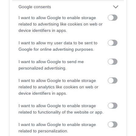
Google consents
Διαβάστε όλες τις τελευταίες
Ειδήσεις
από την
I want to allow Google to enable storage
Ελλάδα και τον Κόσμο
related to advertising like cookies on web or
device identifiers in apps.
ΕΠΙΣΤΗΜΟΝΕΣ
ΜΗΛΟ
I want to allow my user data to be sent to
Google for online advertising purposes.
ΔΕΙΤΕ ΠΡΩΤΟΙ
ΟΛΑ ΤΑ ΝΕΑ ΤΟΥ PAGENEWS ΣΤΟ
I want to allow Google to send me
GOOGLE NEWS
personalized advertising.
Σχετικά άρθρα:
I want to allow Google to enable storage
related to analytics like cookies on web or
➤ Η Γη «ψήνεται» περισσότερο από ποτέ; Οι
device identifiers in apps.
επιστήμονες αποκάλυψαν τι πραγματικά συμβαίνει
I want to allow Google to enable storage
➤ Βρετανία: Κυρώσεις σε Ρώσους επιστήμονες και
related to functionality of the website or app.
εργαστήρια για χημικά όπλα
➤ Ρωσία: Δύο επιστήμονες των υπερηχητικών
I want to allow Google to enable storage
πυραύλων καταδικάστηκαν για προδοσία
related to personalization.