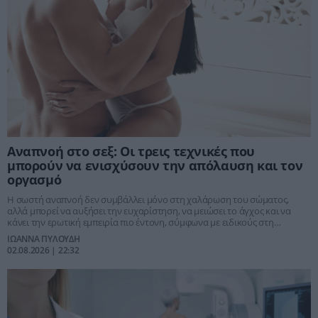
Αναπνοή στο σεξ: Οι τρεις τεχνικές που
μπορούν να ενισχύσουν την απόλαυση και τον
οργασμό
Η σωστή αναπνοή δεν συμβάλλει μόνο στη χαλάρωση του σώματος,
αλλά μπορεί να αυξήσει την ευχαρίστηση, να μειώσει το άγχος και να
κάνει την ερωτική εμπειρία πιο έντονη, σύμφωνα με ειδικούς στη
σεξουαλική υγεία.
ΙΩΑΝΝΑ ΠΥΛΟΥΔΗ
02.08.2026 | 22:32