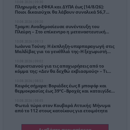
10.08.2026 | 09:30
Πληρωμές e-ΕΦΚΑ και ΔΥΠΑ έως [14/8/26]:
Ποιοι δικαιούχοι θα λάβουν συνολικά 56,7
εκατ. ευρώ
10.08.2026 | 09:20
Τραμπ: Αναδημοσίευσε συνέντευξη του
Πλεύρη – Στο επίκεντρο η μεταναστευτική
πολιτική της Ελλάδας
10.08.2026 | 09:13
Ιωάννα Τούνη: Η έκπληξη-υπερπαραγωγή στις
Μαλδίβες για τα γενέθλιά της–Η ξεχωριστή
κίνηση του συντρόφου της
10.08.2026 | 09:02
Καρυστιανού για τις αποχωρήσεις από το
κόμμα της: «Δεν θα δεχθώ εκβιασμούς» – Τι
είπε για τον Αυγερινό
10.08.2026 | 08:52
Καιρός σήμερα: Βοριάδες έως 8 μποφόρ και
θερμοκρασίες έως 39°C–Βροχές και καταιγίδες
στα ορεινά
10.08.2026 | 08:45
Φωτιά τώρα στον Κουβαρά Αττικής: Μήνυμα
από το 112 στους κατοίκους για ετοιμότητα