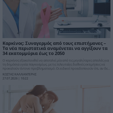
Καρκίνος: Συναγερμός από τους επιστήμονες –
Τα νέα περιστατικά αναμένεται να αγγίξουν τα
34 εκατομμύρια έως το 2050
Ο καρκίνος εξακολουθεί να αποτελεί μία από τις μεγαλύτερες απειλές για
τη δημόσια υγεία παγκοσμίως, με τις τελευταίες διεθνείς εκτιμήσεις να
προκαλούν έντονο προβληματισμό. Οι ειδικοί προειδοποιούν ότι, αν δεν
ενισχυθούν οι πολιτικές πρόληψης και έγκαιρης διάγνωσης, τα νέα
ΚΩΣΤΑΣ ΚΑΛΛΙΑΝΤΕΡΗΣ
περιστατικά θα αυξηθούν δραματικά τις επόμενες δεκαετίες, φτάνοντας
27.07.2026 | 10:22
τα 34 εκατομμύρια ετησίως έως το 2050.