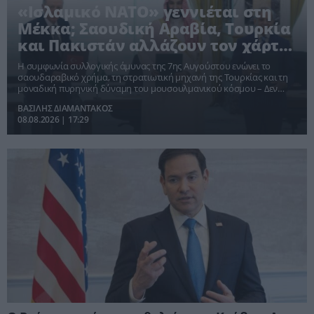
«Ισλαμικό ΝΑΤΟ» γεννιέται στη
Μέκκα; Σαουδική Αραβία, Τουρκία
και Πακιστάν αλλάζουν τον χάρτη
ισχύος
Η συμφωνία συλλογικής άμυνας της 7ης Αυγούστου ενώνει το
σαουδαραβικό χρήμα, τη στρατιωτική μηχανή της Τουρκίας και τη
μοναδική πυρηνική δύναμη του μουσουλμανικού κόσμου – Δεν
είναι ακόμη ΝΑΤΟ, αλλά αποτελεί το σοβαρότερο βήμα
ΒΑΣΙΛΗΣ ΔΙΑΜΑΝΤΑΚΟΣ
περιφερειακής αυτονόμησης από την αμερικανική ομπρέλα
08.08.2026 | 17:29
ασφαλείας