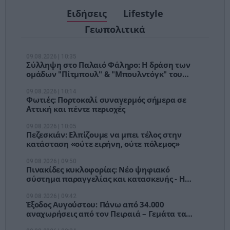
Ειδήσεις
Lifestyle
Γεωπολιτικά
09.08.2026 | 10:35
Σύλληψη στο Παλαιό Φάληρο: Η δράση των
ομάδων "Πίτμπουλ" & "Μπουλντόγκ" του
"Έντικ"
09.08.2026 | 10:14
Φωτιές: Πορτοκαλί συναγερμός σήμερα σε
Αττική και πέντε περιοχές
09.08.2026 | 10:05
Πεζεσκιάν: Ελπίζουμε να μπει τέλος στην
κατάσταση «ούτε ειρήνη, ούτε πόλεμος»
09.08.2026 | 09:50
Πινακίδες κυκλοφορίας: Νέο ψηφιακό
σύστημα παραγγελίας και κατασκευής - Η
διαδικασία βήμα βήμα
09.08.2026 | 09:42
Έξοδος Αυγούστου: Πάνω από 34.000
αναχωρήσεις από τον Πειραιά – Γεμάτα τα
ΚΤΕΛ, αδειάζει η Αθήνα