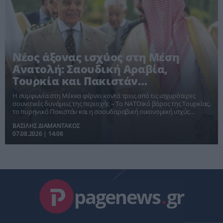
Νέος άξονας ισχύος στη Μέση
Ανατολή: Σαουδική Αραβία,
Τουρκία και Πακιστάν
υπογράφουν κοινό αμυντικό
Η συμφωνία στη Μέκκα φέρνει κοντά τρεις από τις ισχυρότερες
σύμφωνο
σουνιτικές δυνάμεις της περιοχής – Το ΝΑΤΟϊκό βάρος της Τουρκίας,
το πυρηνικό Πακιστάν και η σαουδαραβική οικονομική ισχύς
δημιουργούν νέα δεδομένα απέναντι σε Ιράν, Ισραήλ και στην
ΒΑΣΙΛΗΣ ΔΙΑΜΑΝΤΑΚΟΣ
αβεβαιότητα της αμερικανικής ομπρέλας ασφαλείας
07.08.2026 | 14:08
pagenews
.
gr