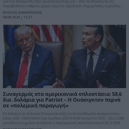
για την αποτροπή στην ανατολική πτέρυγα – Από τα drones και τις
παραβιάσεις εναέριου χώρου έως τις υβριδικές επιχειρήσεις, η μεγάλη
ανησυχία είναι αν η Μόσχα “χαρτογραφεί” το πραγματικό όριο
ΒΑΣΙΛΗΣ ΔΙΑΜΑΝΤΑΚΟΣ
αντίδρασης της Συμμαχίας
08.08.2026 | 11:21
Συναγερμός στα αμερικανικά οπλοστάσια: 58,6
δισ. δολάρια για Patriot – Η Ουάσιγκτον περνά
σε «πολεμική παραγωγή»
Οι πόλεμοι σε Ιράν και Ουκρανία πιέζουν τα αποθέματα αναχαιτιστών –
Κάτω από 1.000 Patriot και περίπου 250 THAAD εκτιμά το CSIS – Στις 2.000
μονάδες τον χρόνο ανεβαίνει η παραγωγική ικανότητα των PAC-3 MSE