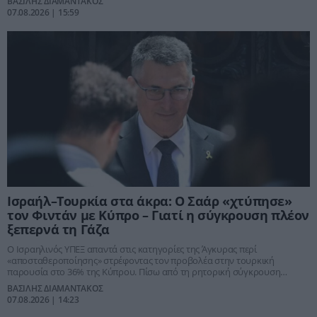
ΒΑΣΙΛΗΣ ΔΙΑΜΑΝΤΑΚΟΣ
07.08.2026 | 15:59
Ισραήλ–Τουρκία στα άκρα: Ο Σαάρ «χτύπησε»
τον Φιντάν με Κύπρο – Γιατί η σύγκρουση πλέον
ξεπερνά τη Γάζα
Ο Ισραηλινός ΥΠΕΞ απαντά στις κατηγορίες της Άγκυρας περί
«αποσταθεροποίησης» στρέφοντας τον προβολέα στην τουρκική
παρουσία στο 36% της Κύπρου. Πίσω από τη ρητορική σύγκρουση
κρύβεται μια πολύ μεγαλύτερη μάχη για Συρία, Ανατολική Μεσόγειο,
ΒΑΣΙΛΗΣ ΔΙΑΜΑΝΤΑΚΟΣ
αμυντικές συμμαχίες και την περιφερειακή τάξη μετά τον πόλεμο με το
07.08.2026 | 14:23
Ιράν