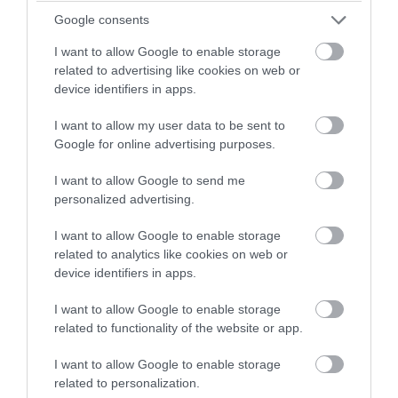
στρατηγική Τραμπ ως απειλή για τη νέα τάξη στη Μέση
Ανατολή
Google consents
➤ Νέο γεωπολιτικό ρήγμα στην Ανατολική Μεσόγειο: Η
I want to allow Google to enable storage
Τουρκία πιέζει τον Λίβανο για τη συμφωνία με την
related to advertising like cookies on web or
Κύπρο
device identifiers in apps.
➤ Ο Τραμπ προαναγγέλλει βομβαρδισμό του Pickaxe
I want to allow my user data to be sent to
Mountain – Η Μέση Ανατολή ένα βήμα πριν από τη
Google for online advertising purposes.
μεγάλη έκρηξη
➤ Λίβανος – Ισραήλ: Το σχέδιο Τραμπ για τη
I want to allow Google to send me
μεταπολεμική Μέση Ανατολή περνά από τη Βηρυτό
personalized advertising.
➤ Ο Τραμπ πιέζει τον Νετανιάχου για αποχώρηση από
I want to allow Google to enable storage
Συρία και Λίβανο: Στροφή στρατηγικής ή τακτικός
related to analytics like cookies on web or
ελιγμός;
device identifiers in apps.
➤ Για «αποφασιστική δράση» εναντίον της Χεζμπολάχ
στο Λίβανο, κάνει λόγο ο αρχηγός του ισραηλινού
I want to allow Google to enable storage
στρατού
related to functionality of the website or app.
I want to allow Google to enable storage
related to personalization.