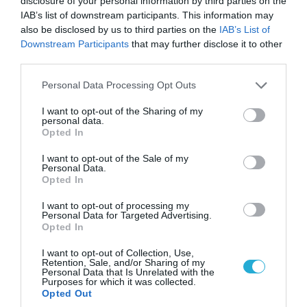
disclosure of your personal information by third parties on the
σε πραγματικό χρόνο.
IAB’s list of downstream participants. This information may
also be disclosed by us to third parties on the
IAB’s List of
Downstream Participants
that may further disclose it to other
ΠΡΟΒΟΛΗ ΠΡΟΦΙΛ →
third parties.
Please note that this website/app uses one or more Google
Personal Data Processing Opt Outs
services and may gather and store information including but
not limited to your visit or usage behaviour. You may click to
I want to opt-out of the Sharing of my
Διαβάστε όλες τις τελευταίες
Ειδήσεις
από την
personal data.
grant or deny consent to Google and its third-party tags to
Ελλάδα και τον Κόσμο
Opted In
use your data for below specified purposes in below Google
consent section.
I want to opt-out of the Sale of my
Personal Data.
ΛΙΒΑΝΟΣ
ΜΑΚΡΟΝ
ΜΕΣΗ ΑΝΑΤΟΛΗ
Opted In
I want to opt-out of processing my
ΔΕΙΤΕ ΠΡΩΤΟΙ
ΟΛΑ ΤΑ ΝΕΑ ΤΟΥ PAGENEWS ΣΤΟ
Personal Data for Targeted Advertising.
GOOGLE NEWS
Opted In
I want to opt-out of Collection, Use,
Σχετικά άρθρα:
Retention, Sale, and/or Sharing of my
Personal Data that Is Unrelated with the
Purposes for which it was collected.
➤ Η «μάχη» για τον Λίβανο: Πώς το Πεκίνο βλέπει τη
Opted Out