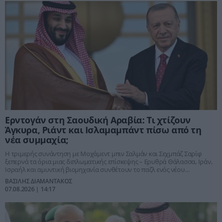
Ερντογάν στη Σαουδική Αραβία: Τι χτίζουν
Άγκυρα, Ριάντ και Ισλαμαμπάντ πίσω από τη
νέα συμμαχία;
Η τριμερής συνάντηση με Μοχάμεντ μπιν Σαλμάν και Σεχμπάζ Σαρίφ
ξεπερνά τα όρια μιας διπλωματικής επίσκεψης – Ερυθρά Θάλασσα, Ιράν,
Ισραήλ και αμυντική βιομηχανία συνθέτουν το παζλ ενός νέου
περιφερειακού μηχανισμού ισχύος
ΒΑΣΙΛΗΣ ΔΙΑΜΑΝΤΑΚΟΣ
07.08.2026 | 14:17