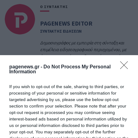
Ο ΣΥΝΤΑΚΤΗΣ
PAGENEWS EDITOR
ΣΥΝΤΑΚΤΗΣ ΕΙΔΗΣΕΩΝ
Δημοσιογράφος με εμπειρία στη σύνταξη και
επιμέλεια ειδησεογραφικού περιεχομένου, με
έμφαση στη ροή της καθημερινής επικαιρότητας
και την άμεση κάλυψη των σημαντικότερων
pagenews.gr -
Do Not Process My Personal
εξελίξεων στην Ελλάδα και το εξωτερικό.
Information
Ασχολείται με πολιτικά, κοινωνικά, οικονομικά
και γενικού ενδιαφέροντος θέματα,
If you wish to opt-out of the sale, sharing to third parties, or
διασφαλίζοντας την έγκυρη και έγκαιρη
processing of your personal or sensitive information for
ενημέρωση του κοινού. Απόφοιτος Τμήματος
targeted advertising by us, please use the below opt-out
Δημοσιογραφίας και Μέσων Μαζικής
section to confirm your selection. Please note that after your
Επικοινωνίας, με εξειδίκευση στα ψηφιακά μέσα
opt-out request is processed you may continue seeing
ενημέρωσης και τη σύγχρονη ειδησεογραφία.
interest-based ads based on personal information utilized by
Διαθέτει εμπειρία στην συγγραφή online
us or personal information disclosed to third parties prior to
περιεχομένου, τη διαχείριση ειδησεογραφικής
your opt-out. You may separately opt-out of the further
ύλης και την παρακολούθηση της επικαιρότητας