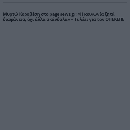
Μυρτώ Κοροβέση στο pagenews.gr: «Η κοινωνία ζητά
διαφάνεια, όχι άλλα σκάνδαλα» – Τι λέει για τον ΟΠΕΚΕΠΕ