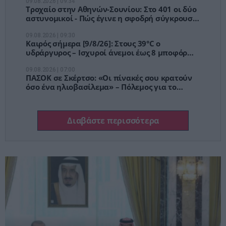
09.08.2026 | 09:34
Τροχαίο στην Αθηνών-Σουνίου: Στο 401 οι δύο
αστυνομικοί - Πώς έγινε η σφοδρή σύγκρουση
με αυτοκίνητο τουριστών
09.08.2026 | 09:30
Καιρός σήμερα [9/8/26]: Στους 39°C ο
υδράργυρος – Ισχυροί άνεμοι έως 8 μποφόρ
στο Αιγαίο
09.08.2026 | 07:00
ΠΑΣΟΚ σε Σκέρτσο: «Οι πίνακές σου κρατούν
όσο ένα ηλιοβασίλεμα» – Πόλεμος για το
πορτοφόλι των Ελλήνων
Διαβάστε περισσότερα