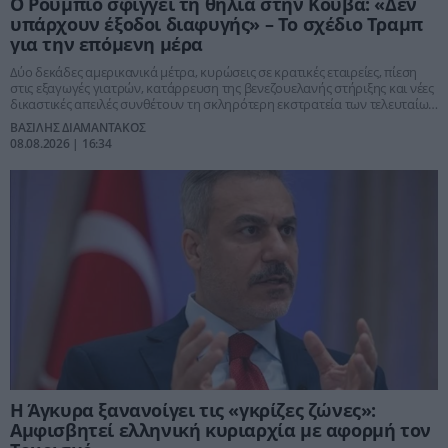
Ο Ρούμπιο σφίγγει τη θηλιά στην Κούβα: «Δεν
υπάρχουν έξοδοι διαφυγής» – Το σχέδιο Τραμπ
για την επόμενη μέρα
Δύο δεκάδες αμερικανικά μέτρα, κυρώσεις σε κρατικές εταιρείες, πίεση
στις εξαγωγές γιατρών, κατάρρευση της βενεζουελανής στήριξης και νέες
δικαστικές απειλές συνθέτουν τη σκληρότερη εκστρατεία των τελευταίων
δεκαετιών – Η Ουάσιγκτον πλέον δεν κρύβει ότι θέλει να αλλάξει την ίδια
ΒΑΣΙΛΗΣ ΔΙΑΜΑΝΤΑΚΟΣ
την πολιτική τροχιά της Αβάνας
08.08.2026 | 16:34
Η Άγκυρα ξανανοίγει τις «γκρίζες ζώνες»:
Αμφισβητεί ελληνική κυριαρχία με αφορμή τον