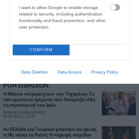
I want to allow Google to enable storage
related to security, including authentication
functionality and fraud prevention, and other
user protection.
CONFIRM
Data Deletion
Data Access
Privacy Policy
ΡΟΗ ΕΙΔΗΣΕΩΝ
Η Μέκκα «στριμώχνει» την Τεχεράνη: Το
νέο αμυντικό τρίγωνο που δοκιμάζει όλη
τη στρατηγική του Ιράν
ΒΑΣΙΛΗΣ ΔΙΑΜΑΝΤΑΚΟΣ
08.08.2026 | 22:30
Αν Ελλάδα και Τουρκία φτάσουν σε κρίση,
τι θα κάνει το Ριάντ; Η «κρυφή παγίδα»