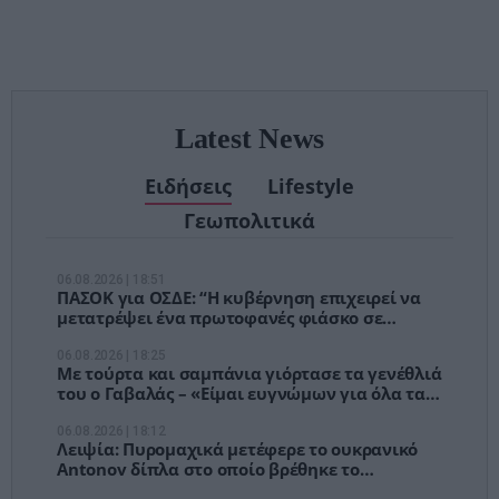
– Τέλος στις
αναμονές των
χειρουργείων»
Latest News
Ειδήσεις
Lifestyle
Γεωπολιτικά
06.08.2026 | 18:51
ΠΑΣΟΚ για ΟΣΔΕ: “Η κυβέρνηση επιχειρεί να
μετατρέψει ένα πρωτοφανές φιάσκο σε
πρωθυπουργική φιέστα”
06.08.2026 | 18:25
Με τούρτα και σαμπάνια γιόρτασε τα γενέθλιά
του ο Γαβαλάς – «Είμαι ευγνώμων για όλα τα
συμβάντα της ζωής μου»
06.08.2026 | 18:12
Λειψία: Πυρομαχικά μετέφερε το ουκρανικό
Antonov δίπλα στο οποίο βρέθηκε το
παγιδευμένο drone