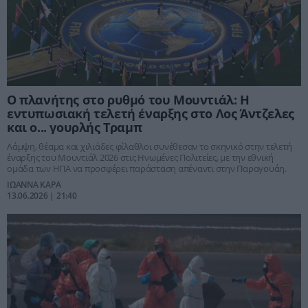
Ο πλανήτης στο ρυθμό του Μουντιάλ: Η
εντυπωσιακή τελετή έναρξης στο Λος Άντζελες
και ο... γουρλής Τραμπ
Λάμψη, θέαμα και χιλιάδες φίλαθλοι συνέθεσαν το σκηνικό στην τελετή
έναρξης του Μουντιάλ 2026 στις Ηνωμένες Πολιτείες, με την εθνική
ομάδα των ΗΠΑ να προσφέρει παράσταση απέναντι στην Παραγουάη.
ΙΩΑΝΝΑ ΚΑΡΑ
13.06.2026 | 21:40