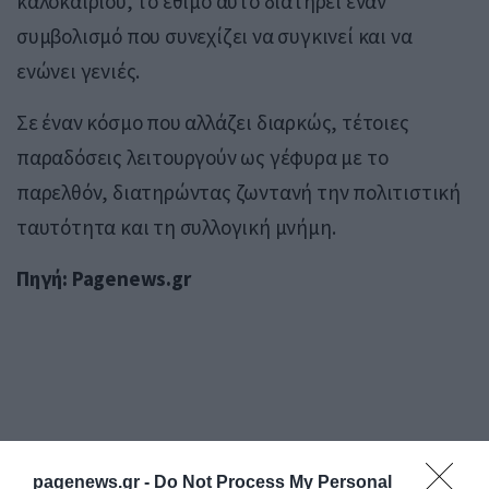
καλοκαιριού, το έθιμο αυτό διατηρεί έναν
συμβολισμό που συνεχίζει να συγκινεί και να
ενώνει γενιές.
Σε έναν κόσμο που αλλάζει διαρκώς, τέτοιες
παραδόσεις λειτουργούν ως γέφυρα με το
παρελθόν, διατηρώντας ζωντανή την πολιτιστική
ταυτότητα και τη συλλογική μνήμη.
Πηγή: Pagenews.gr
pagenews.gr -
Do Not Process My Personal