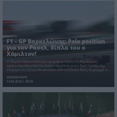
F1 – GP Βαρκελώνης: Pole position
για τον Ράσελ, δίπλα του ο
Χάμιλτον!
Ο Τζορτζ Ράσελ κατέκτησε την pole position στη Βαρκελώνη,
αφήνοντας πίσω του τον Λιούις Χάμιλτον, ενώ ο Σαρλ Λεκλέρ είχε
ατύχημα στο Q3 και θα εκκινήσει από τη δέκατη θέση. Κυριαρχεί στο
πρωτάθλημα ο Κίμι Αντονέλι.
ΙΩΑΝΝΑ ΚΑΡΑ
14.06.2026 | 00:36