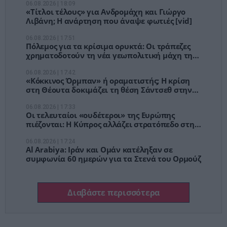
06.08.2026 | 18:09
«Τίτλοι τέλους» για Ανδρομάχη και Γιώργο
Λιβάνη; Η ανάρτηση που άναψε φωτιές [vid]
06.08.2026 | 17:51
Πόλεμος για τα κρίσιμα ορυκτά: Οι τράπεζες
χρηματοδοτούν τη νέα γεωπολιτική μάχη της
Δύσης απέναντι στην Κίνα
06.08.2026 | 17:42
«Κόκκινος Όρμπαν» ή οραματιστής; Η κρίση
στη Θέουτα δοκιμάζει τη θέση Σάντσεθ στην
ΕΕ
06.08.2026 | 17:33
Οι τελευταίοι «ουδέτεροι» της Ευρώπης
πιέζονται: Η Κύπρος αλλάζει στρατόπεδο στη
νέα άμυνα της ΕΕ
06.08.2026 | 17:24
Al Arabiya: Ιράν και Ομάν κατέληξαν σε
συμφωνία 60 ημερών για τα Στενά του Ορμούζ
Διαβάστε περισσότερα