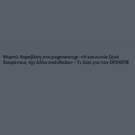
Μυρτώ Κοροβέση στο pagenews.gr: «Η κοινωνία ζητά
διαφάνεια, όχι άλλα σκάνδαλα» – Τι λέει για τον ΟΠΕΚΕΠΕ