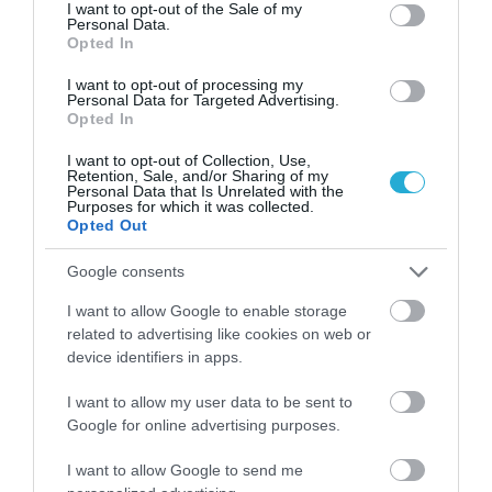
ενημέρωση του κοινού. Απόφοιτος Τμήματος
consent section.
I want to opt-out of the Sale of my
Personal Data.
Δημοσιογραφίας και Μέσων Μαζικής
Opted In
Επικοινωνίας, με εξειδίκευση στα ψηφιακά μέσα
ενημέρωσης και τη σύγχρονη ειδησεογραφία.
I want to opt-out of processing my
Διαθέτει εμπειρία στην συγγραφή online
Personal Data for Targeted Advertising.
Opted In
περιεχομένου, τη διαχείριση ειδησεογραφικής
ύλης και την παρακολούθηση της επικαιρότητας
I want to opt-out of Collection, Use,
σε πραγματικό χρόνο.
Retention, Sale, and/or Sharing of my
Personal Data that Is Unrelated with the
Purposes for which it was collected.
Opted Out
ΠΡΟΒΟΛΗ ΠΡΟΦΙΛ →
Google consents
I want to allow Google to enable storage
Διαβάστε όλες τις τελευταίες
Ειδήσεις
από την
related to advertising like cookies on web or
Ελλάδα και τον Κόσμο
device identifiers in apps.
I want to allow my user data to be sent to
Google for online advertising purposes.
ΚΛΗΔΟΝΑ
ΜΑΓΙΑΤΙΚΟ ΣΤΕΦΑΝΙ
I want to allow Google to send me