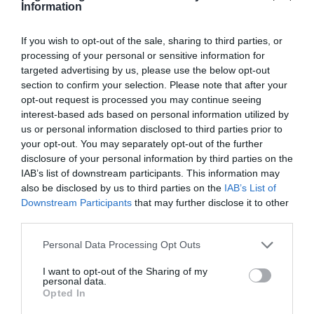
Information
If you wish to opt-out of the sale, sharing to third parties, or
processing of your personal or sensitive information for
targeted advertising by us, please use the below opt-out
section to confirm your selection. Please note that after your
opt-out request is processed you may continue seeing
Ο ΣΥΝΤΑΚΤΗΣ
interest-based ads based on personal information utilized by
us or personal information disclosed to third parties prior to
your opt-out. You may separately opt-out of the further
PAGENEWS EDITOR
disclosure of your personal information by third parties on the
ΣΥΝΤΑΚΤΗΣ ΕΙΔΗΣΕΩΝ
IAB’s list of downstream participants. This information may
also be disclosed by us to third parties on the
IAB’s List of
Δημοσιογράφος με εμπειρία στη σύνταξη και
Downstream Participants
that may further disclose it to other
επιμέλεια ειδησεογραφικού περιεχομένου, με
third parties.
έμφαση στη ροή της καθημερινής επικαιρότητας
και την άμεση κάλυψη των σημαντικότερων
Please note that this website/app uses one or more Google
Personal Data Processing Opt Outs
εξελίξεων στην Ελλάδα και το εξωτερικό.
services and may gather and store information including but
Ασχολείται με πολιτικά, κοινωνικά, οικονομικά
not limited to your visit or usage behaviour. You may click to
I want to opt-out of the Sharing of my
personal data.
και γενικού ενδιαφέροντος θέματα,
grant or deny consent to Google and its third-party tags to
Opted In
διασφαλίζοντας την έγκυρη και έγκαιρη
use your data for below specified purposes in below Google