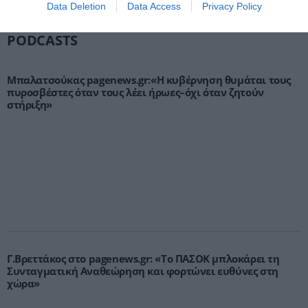
Data Deletion
Data Access
Privacy Policy
PODCASTS
Μπαλατσούκας pagenews.gr:«Η κυβέρνηση θυμάται τους
πυροσβέστες όταν τους λέει ήρωες–όχι όταν ζητούν
στήριξη»
Γ.Βρεττάκος στο pagenews.gr: «Το ΠΑΣΟΚ μπλοκάρει τη
Συνταγματική Αναθεώρηση και φορτώνει ευθύνες στη
χώρα»