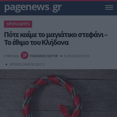
pagenews
.
gr
SPOTLIGHTS
Πότε καίμε το μαγιάτικο στεφάνι –
Το έθιμο του Κλήδονα
ΕΠΙΜΕΛΕΙΑ
PAGENEWS EDITOR
02.05.2026 | 03:06
ΧΡΟΝΟΣ ΑΝΑΓΝΩΣΗΣ 8 '