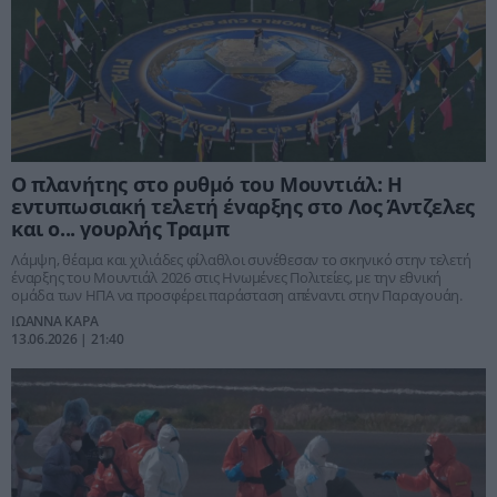
Ο πλανήτης στο ρυθμό του Μουντιάλ: Η
εντυπωσιακή τελετή έναρξης στο Λος Άντζελες
και ο... γουρλής Τραμπ
Λάμψη, θέαμα και χιλιάδες φίλαθλοι συνέθεσαν το σκηνικό στην τελετή
έναρξης του Μουντιάλ 2026 στις Ηνωμένες Πολιτείες, με την εθνική
ομάδα των ΗΠΑ να προσφέρει παράσταση απέναντι στην Παραγουάη.
ΙΩΑΝΝΑ ΚΑΡΑ
13.06.2026 | 21:40