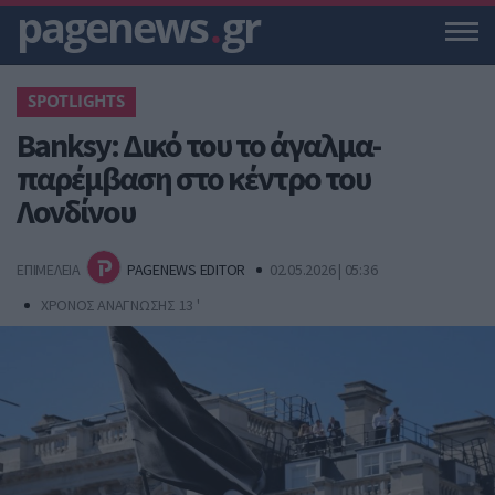
pagenews
.
gr
SPOTLIGHTS
Banksy: Δικό του το άγαλμα-
παρέμβαση στο κέντρο του
Λονδίνου
ΕΠΙΜΕΛΕΙΑ
PAGENEWS EDITOR
02.05.2026 | 05:36
ΧΡΟΝΟΣ ΑΝΑΓΝΩΣΗΣ 13 '