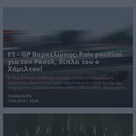
F1 – GP Βαρκελώνης: Pole position
για τον Ράσελ, δίπλα του ο
Χάμιλτον!
Ο Τζορτζ Ράσελ κατέκτησε την pole position στη Βαρκελώνη,
αφήνοντας πίσω του τον Λιούις Χάμιλτον, ενώ ο Σαρλ Λεκλέρ είχε
ατύχημα στο Q3 και θα εκκινήσει από τη δέκατη θέση. Κυριαρχεί στο
πρωτάθλημα ο Κίμι Αντονέλι.
ΙΩΑΝΝΑ ΚΑΡΑ
14.06.2026 | 00:36