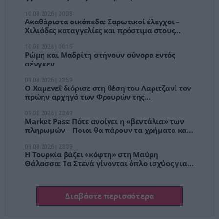
10.08.2026 | 00:38
Ακαθάριστα οικόπεδα: Σαρωτικοί έλεγχοι –
Χιλιάδες καταγγελίες και πρόστιμα στους
ιδιοκτήτες
10.08.2026 | 00:15
Ρώμη και Μαδρίτη στήνουν σύνορα εντός
σένγκεν
09.08.2026 | 23:59
Ο Χαμενεΐ διόρισε στη θέση του Λαριτζανί τον
πρώην αρχηγό των Φρουρών της
Επανάστασης, Μοχσέν Ρεζαΐ
09.08.2026 | 23:49
Market Pass: Πότε ανοίγει η «βεντάλια» των
πληρωμών – Ποιοι θα πάρουν τα χρήματα και
τα κριτήρια
09.08.2026 | 23:39
Η Τουρκία βάζει «κόφτη» στη Μαύρη
Θάλασσα: Τα Στενά γίνονται όπλο ισχύος για
πετρέλαιο, σιτηρά και πόλεμο
Διαβάστε περισσότερα