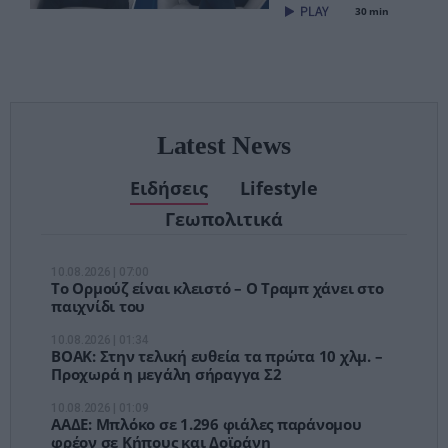
είναι ήδη εδώ
30 min
– Τέλος στις
αναμονές των
χειρουργείων»
Latest News
Ειδήσεις
Lifestyle
Γεωπολιτικά
10.08.2026 | 07:00
Το Ορμούζ είναι κλειστό – Ο Τραμπ χάνει στο
παιχνίδι του
10.08.2026 | 01:34
ΒΟΑΚ: Στην τελική ευθεία τα πρώτα 10 χλμ. –
Προχωρά η μεγάλη σήραγγα Σ2
10.08.2026 | 01:09
ΑΑΔΕ: Μπλόκο σε 1.296 φιάλες παράνομου
φρέον σε Κήπους και Δοϊράνη