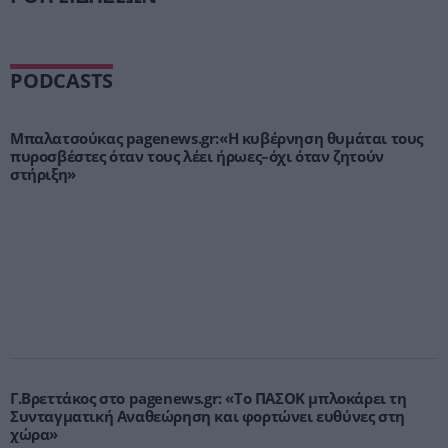
PODCASTS
Μπαλατσούκας pagenews.gr:«Η κυβέρνηση θυμάται τους
πυροσβέστες όταν τους λέει ήρωες–όχι όταν ζητούν
στήριξη»
Γ.Βρεττάκος στο pagenews.gr: «Το ΠΑΣΟΚ μπλοκάρει τη
Συνταγματική Αναθεώρηση και φορτώνει ευθύνες στη
χώρα»