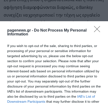
αφήγηση διαμορφώνονται διαρκώς, ο Banksy
συνεχίζει να χρησιμοποιεί την τέχνη ως εργαλείο
πρόκλησης, αμφισβήτησης και σχολιασμού,
μετατρέποντας κάθε νέα του εμφάνιση σε γεγονός
pagenews.gr -
Do Not Process My Personal
Information
με διεθνή απήχηση.
If you wish to opt-out of the sale, sharing to third parties, or
Πηγή: Pagenews.gr
processing of your personal or sensitive information for
targeted advertising by us, please use the below opt-out
section to confirm your selection. Please note that after your
opt-out request is processed you may continue seeing
interest-based ads based on personal information utilized by
us or personal information disclosed to third parties prior to
your opt-out. You may separately opt-out of the further
disclosure of your personal information by third parties on the
IAB’s list of downstream participants. This information may
also be disclosed by us to third parties on the
IAB’s List of
Downstream Participants
that may further disclose it to other
third parties.