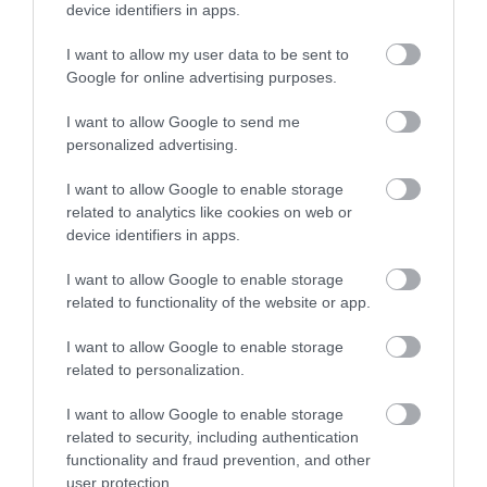
device identifiers in apps.
ενημέρωσης και τη σύγχρονη ειδησεογραφία.
Διαθέτει εμπειρία στην συγγραφή online
I want to allow my user data to be sent to
περιεχομένου, τη διαχείριση ειδησεογραφικής
Google for online advertising purposes.
ύλης και την παρακολούθηση της επικαιρότητας
σε πραγματικό χρόνο.
I want to allow Google to send me
personalized advertising.
ΠΡΟΒΟΛΗ ΠΡΟΦΙΛ →
I want to allow Google to enable storage
related to analytics like cookies on web or
device identifiers in apps.
Διαβάστε όλες τις τελευταίες
Ειδήσεις
από την
I want to allow Google to enable storage
Ελλάδα και τον Κόσμο
related to functionality of the website or app.
I want to allow Google to enable storage
related to personalization.
BANSKY
ΛΟΝΔΙΝΟ
I want to allow Google to enable storage
ΔΕΙΤΕ ΠΡΩΤΟΙ
ΟΛΑ ΤΑ ΝΕΑ ΤΟΥ PAGENEWS ΣΤΟ
related to security, including authentication
GOOGLE NEWS
functionality and fraud prevention, and other
user protection.