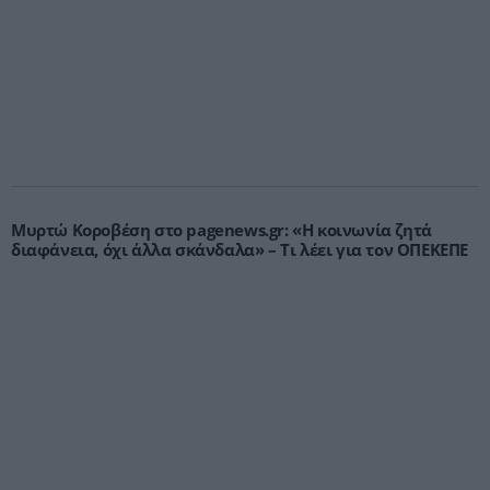
Μυρτώ Κοροβέση στο pagenews.gr: «Η κοινωνία ζητά
διαφάνεια, όχι άλλα σκάνδαλα» – Τι λέει για τον ΟΠΕΚΕΠΕ