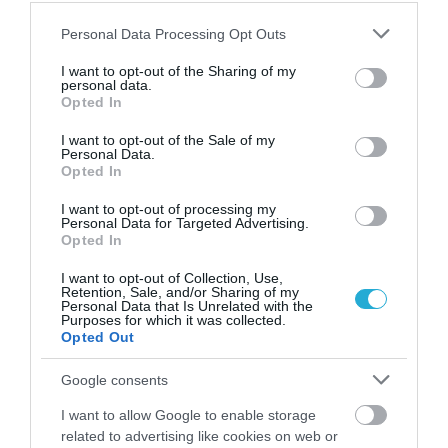
Please note that this website/app uses one or more Google
Personal Data Processing Opt Outs
services and may gather and store information including but
not limited to your visit or usage behaviour. You may click to
I want to opt-out of the Sharing of my
personal data.
grant or deny consent to Google and its third-party tags to
Opted In
Ο ΣΥΝΤΑΚΤΗΣ
use your data for below specified purposes in below Google
consent section.
I want to opt-out of the Sale of my
Personal Data.
PAGENEWS EDITOR
Opted In
ΣΥΝΤΑΚΤΗΣ ΕΙΔΗΣΕΩΝ
I want to opt-out of processing my
Δημοσιογράφος με εμπειρία στη σύνταξη και
Personal Data for Targeted Advertising.
Opted In
επιμέλεια ειδησεογραφικού περιεχομένου, με
έμφαση στη ροή της καθημερινής επικαιρότητας
I want to opt-out of Collection, Use,
και την άμεση κάλυψη των σημαντικότερων
Retention, Sale, and/or Sharing of my
Personal Data that Is Unrelated with the
εξελίξεων στην Ελλάδα και το εξωτερικό.
Purposes for which it was collected.
Ασχολείται με πολιτικά, κοινωνικά, οικονομικά
Opted Out
και γενικού ενδιαφέροντος θέματα,
διασφαλίζοντας την έγκυρη και έγκαιρη
Google consents
ενημέρωση του κοινού. Απόφοιτος Τμήματος
I want to allow Google to enable storage
Δημοσιογραφίας και Μέσων Μαζικής
related to advertising like cookies on web or
Επικοινωνίας, με εξειδίκευση στα ψηφιακά μέσα