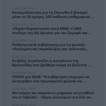
06.08.2026 | 19:49
Καταγγελίες-σοκ για τη Ζάκυνθο: 8 βιασμοί
μέσα σε 20 ημέρες, 200 ασθενείς καθημερινά
στο Νοσοκομείο
06.08.2026 | 19:32
«Πυρά» Καρυστιανού κατά ΜΜΕ: «1.000
στελέχη της ΝΔ έφυγαν για τον Σαμαρά και
ασχολούνται με ένα μέλος μας»
06.08.2026 | 19:24
Πολάκης κατά κυβέρνησης για τις φωτιές:
«Εγκληματικές παραλείψεις και πολιτικές
ευθύνες»
06.08.2026 | 19:13
Κυψέλη: Συγκλονίζει η οικογένεια της
Βρετανίδας που βρέθηκε νεκρή σε βαλίτσα -
"Ήταν ανιδιοτελής άνθρωπος"
06.08.2026 | 18:51
ΠΑΣΟΚ για ΟΣΔΕ: “Η κυβέρνηση επιχειρεί να
μετατρέψει ένα πρωτοφανές φιάσκο σε
πρωθυπουργική φιέστα”
06.08.2026 | 18:25
Με τούρτα και σαμπάνια γιόρτασε τα γενέθλιά
του ο Γαβαλάς – «Είμαι ευγνώμων για όλα τα
συμβάντα της ζωής μου»
06.08.2026 | 18:12