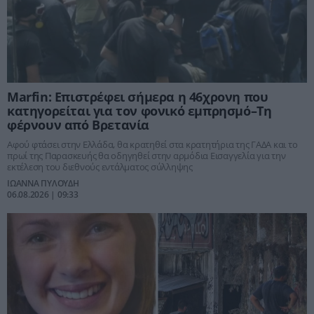
Marfin: Επιστρέφει σήμερα η 46χρονη που
κατηγορείται για τον φονικό εμπρησμό–Τη
φέρνουν από Βρετανία
Αφού φτάσει στην Ελλάδα, θα κρατηθεί στα κρατητήρια της ΓΑΔΑ και το
πρωί της Παρασκευής θα οδηγηθεί στην αρμόδια Εισαγγελία για την
εκτέλεση του διεθνούς εντάλματος σύλληψης
ΙΩΑΝΝΑ ΠΥΛΟΥΔΗ
06.08.2026 | 09:33