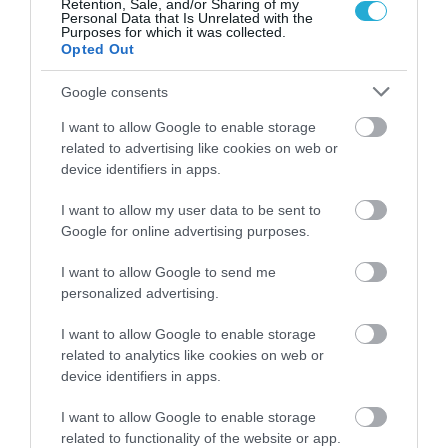
Retention, Sale, and/or Sharing of my
Μυστράς: Σε παθολογικά αίτια οφείλεται
Personal Data that Is Unrelated with the
ο θάνατος του ηλικιωμένου που βρέθηκε
Purposes for which it was collected.
σε καταψύκτη
Opted Out
ΙΩΑΝΝΑ ΠΥΛΟΥΔΗ
06.08.2026 | 15:44
Google consents
Κυψέλη: Προφυλακίστηκε ο 26χρονος
I want to allow Google to enable storage
Αφγανός για τον θάνατο της Βρετανίδας–
related to advertising like cookies on web or
Τήρησε το δικαίωμα της σιωπής
device identifiers in apps.
ΙΩΑΝΝΑ ΠΥΛΟΥΔΗ
06.08.2026 | 14:29
I want to allow my user data to be sent to
Google for online advertising purposes.
I want to allow Google to send me
PODCASTS
personalized advertising.
I want to allow Google to enable storage
Μπαλατσούκας pagenews.gr:«Η κυβέρνηση θυμάται τους
related to analytics like cookies on web or
πυροσβέστες όταν τους λέει ήρωες–όχι όταν ζητούν
device identifiers in apps.
στήριξη»
I want to allow Google to enable storage
related to functionality of the website or app.