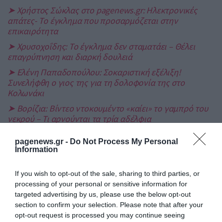
➤ Χρήστος Σώκλας στο pagenews.gr: Ηλεκτρονικές
απάτες- Το έγκλημα που προσαρμόζεται στην
επικαιρότητα
➤ Χρυσοχοΐδης: Το έγκλημα δεν σταματάει – Θέλει
επαγρύπνηση και διαρκή δουλειά
➤ Ελένη Παπαδοπούλου: Σοκαριστική εξέλιξη!
Συνελήφθη ο γιος της για τη δολοφονία της στο
Κολωνάκι
➤ Βορίζια: Βίντεο ντοκουμέντο «καίει» το γαμπρό του
νεκρού – Τι αρνούνται τα τρία αδέλφια
➤ Εκρηκτική αύξηση του οργανωμένου εγκλήματος
pagenews.gr -
Do Not Process My Personal
στη Γερμανία
Information
If you wish to opt-out of the sale, sharing to third parties, or
processing of your personal or sensitive information for
targeted advertising by us, please use the below opt-out
section to confirm your selection. Please note that after your
opt-out request is processed you may continue seeing