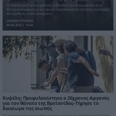
καταψύκτη
Σε παθολογικά αίτια οφείλεται ο θάνατος του ηλικιωμένου στον
Μυστρά σύμφωνα με την πρώτη ιατροδικαστική εξέταση της σορού
που βρέθηκε στον καταψύκτη
ΙΩΑΝΝΑ ΠΥΛΟΥΔΗ
06.08.2026 | 15:44
Κυψέλη: Προφυλακίστηκε ο 26χρονος Αφγανός
για τον θάνατο της Βρετανίδας–Τήρησε το
δικαίωμα της σιωπής
Προανακριτικά ο συλληφθείς φέρεται ωστόσο να υποστήριξε ότι βρήκε