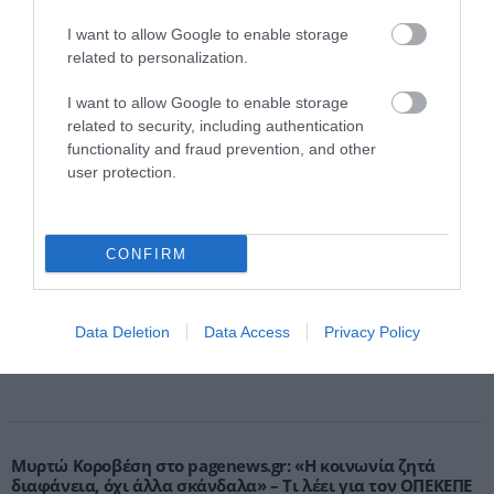
I want to allow Google to enable storage
related to personalization.
I want to allow Google to enable storage
related to security, including authentication
functionality and fraud prevention, and other
user protection.
Γ.Βρεττάκος στο pagenews.gr: «Το ΠΑΣΟΚ μπλοκάρει τη
Συνταγματική Αναθεώρηση και φορτώνει ευθύνες στη
χώρα»
CONFIRM
Data Deletion
Data Access
Privacy Policy
Μυρτώ Κοροβέση στο pagenews.gr: «Η κοινωνία ζητά
διαφάνεια, όχι άλλα σκάνδαλα» – Τι λέει για τον ΟΠΕΚΕΠΕ