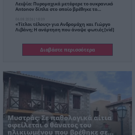
Λειψία: Πυρομαχικά μετέφερε το ουκρανικό
Antonov δίπλα στο οποίο βρέθηκε το
παγιδευμένο drone
06.08.2026 | 18:09
«Τίτλοι τέλους» για Ανδρομάχη και Γιώργο
Λιβάνη; Η ανάρτηση που άναψε φωτιές [vid]
Διαβάστε περισσότερα
Μυστράς: Σε παθολογικά αίτια
οφείλεται ο θάνατος του
ηλικιωμένου που βρέθηκε σε