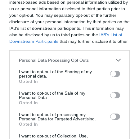
interest-based ads based on personal information utilized by
us or personal information disclosed to third parties prior to
your opt-out. You may separately opt-out of the further
disclosure of your personal information by third parties on the
IAB’s list of downstream participants. This information may
also be disclosed by us to third parties on the
IAB’s List of
Downstream Participants
that may further disclose it to other
third parties.
Please note that this website/app uses one or more Google
Personal Data Processing Opt Outs
ΡΟΗ ΕΙΔΗΣΕΩΝ
services and may gather and store information including but
Καταγγελίες-σοκ για τη Ζάκυνθο: 8
not limited to your visit or usage behaviour. You may click to
I want to opt-out of the Sharing of my
βιασμοί μέσα σε 20 ημέρες, 200 ασθενείς
personal data.
grant or deny consent to Google and its third-party tags to
καθημερινά στο Νοσοκομείο
Opted In
use your data for below specified purposes in below Google
ΑΦΡΟΔΙΤΗ ΠΑΝΟΥ
consent section.
06.08.2026 | 19:49
I want to opt-out of the Sale of my
Personal Data.
Opted In
Κυψέλη: Συγκλονίζει η οικογένεια της
Βρετανίδας που βρέθηκε νεκρή σε
I want to opt-out of processing my
βαλίτσα -“Ήταν ανιδιοτελής άνθρωπος”
Personal Data for Targeted Advertising.
Opted In
ΙΩΑΝΝΑ ΠΥΛΟΥΔΗ
06.08.2026 | 19:13
I want to opt-out of Collection, Use,