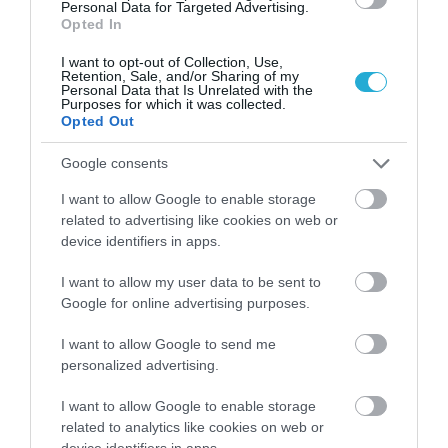
Personal Data for Targeted Advertising.
Μπαλατσούκας pagenews.gr:«Η κυβέρνηση θυμάται τους
Opted In
πυροσβέστες όταν τους λέει ήρωες–όχι όταν ζητούν
στήριξη»
I want to opt-out of Collection, Use,
Retention, Sale, and/or Sharing of my
Personal Data that Is Unrelated with the
Purposes for which it was collected.
Opted Out
Google consents
I want to allow Google to enable storage
related to advertising like cookies on web or
device identifiers in apps.
Γ.Βρεττάκος στο pagenews.gr: «Το ΠΑΣΟΚ μπλοκάρει τη
I want to allow my user data to be sent to
Συνταγματική Αναθεώρηση και φορτώνει ευθύνες στη
Google for online advertising purposes.
χώρα»
I want to allow Google to send me
personalized advertising.
I want to allow Google to enable storage
related to analytics like cookies on web or
device identifiers in apps.