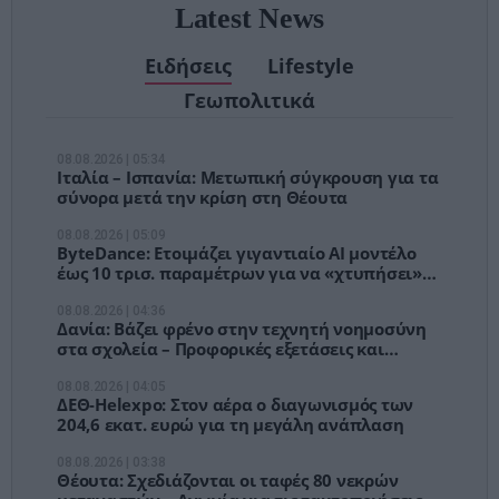
Latest News
Ειδήσεις
Lifestyle
Γεωπολιτικά
08.08.2026 | 05:34
Ιταλία – Ισπανία: Μετωπική σύγκρουση για τα
σύνορα μετά την κρίση στη Θέουτα
08.08.2026 | 05:09
ByteDance: Ετοιμάζει γιγαντιαίο AI μοντέλο
έως 10 τρισ. παραμέτρων για να «χτυπήσει»
την Anthropic
08.08.2026 | 04:36
Δανία: Βάζει φρένο στην τεχνητή νοημοσύνη
στα σχολεία – Προφορικές εξετάσεις και
έλεγχος υπολογιστών
08.08.2026 | 04:05
ΔΕΘ-Helexpo: Στον αέρα ο διαγωνισμός των
204,6 εκατ. ευρώ για τη μεγάλη ανάπλαση
08.08.2026 | 03:38
Θέουτα: Σχεδιάζονται οι ταφές 80 νεκρών