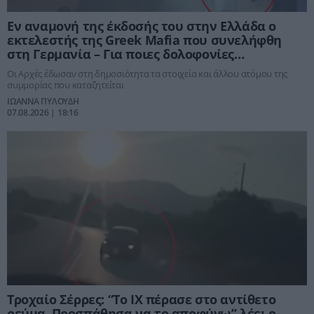
Εν αναμονή της έκδοσής του στην Ελλάδα ο
εκτελεστής της Greek Mafia που συνελήφθη
στη Γερμανία – Για ποιες δολοφονίες
κατηγορείται
Οι Αρχές έδωσαν στη δημοσιότητα τα στοιχεία και άλλου ατόμου της
συμμορίας που καταζητείται
ΙΩΑΝΝΑ ΠΥΛΟΥΔΗ
07.08.2026 | 18:16
Τροχαίο Σέρρες: “Το ΙΧ πέρασε στο αντίθετο
ρεύμα–Προσπάθησα να το αποφύγω” λέει ο