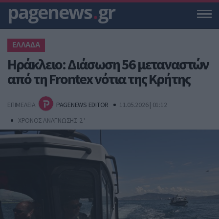
pagenews
.
gr
ΕΛΛΑΔΑ
Ηράκλειο: Διάσωση 56 μεταναστών
από τη Frontex νότια της Κρήτης
ΕΠΙΜΕΛΕΙΑ
PAGENEWS EDITOR
11.05.2026 | 01:12
ΧΡΟΝΟΣ ΑΝΑΓΝΩΣΗΣ 2 '