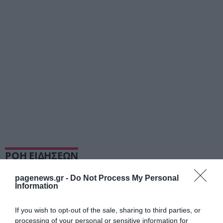
ΡΟΗ ΕΙΔΗΣΕΩΝ
Φωτιά στην Αττικοβοιωτία: Έκαψε
111.732 στρέμματα και απελευθέρωσε
pagenews.gr -
Do Not Process My Personal
Information
ενέργεια ίση με 6 βόμβες Χιροσίμα
ΙΩΑΝΝΑ ΠΥΛΟΥΔΗ
07.08.2026 | 21:10
If you wish to opt-out of the sale, sharing to third parties, or
processing of your personal or sensitive information for