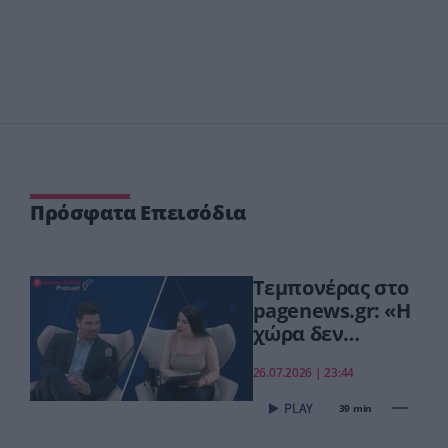
Πρόσφατα Επεισόδια
Τεμπονέρας στο
pagenews.gr: «Η
χώρα δεν
αντέχει άλλη
26.07.2026 | 23:44
χαμένη
επταετία»–Τι
39 min
είπε για