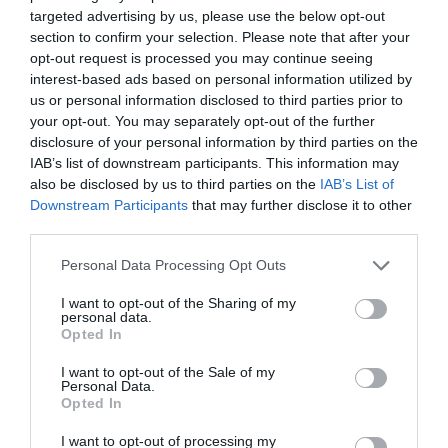
ΣΟΚ στην Κρήτη: Τουρίστας φέρεται να
targeted advertising by us, please use the below opt-out
ζήτησε «τιμή» για ανήλικο κορίτσι –
section to confirm your selection. Please note that after your
Ειδοποιήθηκε η Αστυνομία [vid]
opt-out request is processed you may continue seeing
ΙΩΑΝΝΑ ΠΥΛΟΥΔΗ
07.08.2026 | 21:02
interest-based ads based on personal information utilized by
us or personal information disclosed to third parties prior to
Οι περιοχές που κινδυνεύουν το Σάββατο
your opt-out. You may separately opt-out of the further
με πυρκαγιές – Σε Red Code και η Αττική
disclosure of your personal information by third parties on the
ΙΩΑΝΝΑ ΠΥΛΟΥΔΗ
IAB’s list of downstream participants. This information may
07.08.2026 | 18:38
also be disclosed by us to third parties on the
IAB’s List of
Downstream Participants
that may further disclose it to other
third parties.
Εν αναμονή έκδοσης στην Ελλάδα ο
εκτελεστής Greek Mafia,συνελήφθη
Please note that this website/app uses one or more Google
Γερμανία –Για ποιες δολοφονίες
Personal Data Processing Opt Outs
κατηγορείται
services and may gather and store information including but
ΙΩΑΝΝΑ ΠΥΛΟΥΔΗ
07.08.2026 | 18:16
not limited to your visit or usage behaviour. You may click to
I want to opt-out of the Sharing of my
personal data.
grant or deny consent to Google and its third-party tags to
Opted In
use your data for below specified purposes in below Google
consent section.
I want to opt-out of the Sale of my
Personal Data.
PODCASTS
Opted In
I want to opt-out of processing my