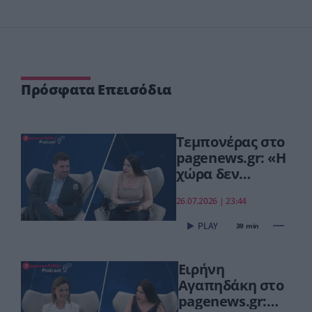
Πρόσφατα Επεισόδια
Τεμπονέρας στο
pagenews.gr: «Η
χώρα δεν
αντέχει άλλη
26.07.2026 | 23:44
χαμένη
επταετία»–Τι
39 min
είπε για
οικονομία,
Ειρήνη
ΟΠΕΚΕΠΕ,Τσίπρα
Αγαπηδάκη στο
pagenews.gr: