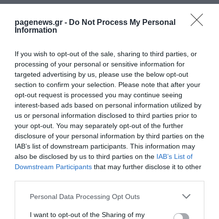
pagenews.gr -
Do Not Process My Personal
Information
If you wish to opt-out of the sale, sharing to third parties, or
processing of your personal or sensitive information for
targeted advertising by us, please use the below opt-out
section to confirm your selection. Please note that after your
opt-out request is processed you may continue seeing
interest-based ads based on personal information utilized by
ΡΟΗ ΕΙΔΗΣΕΩΝ
us or personal information disclosed to third parties prior to
your opt-out. You may separately opt-out of the further
Γιαννακόπουλος: «Όταν σου πετούν μια
μικρή πέτρα, παίρνεις έναν βράχο και
disclosure of your personal information by third parties on the
τους καταστρέφεις» [vid]
IAB’s list of downstream participants. This information may
also be disclosed by us to third parties on the
IAB’s List of
ΚΡΙΣΤΙΑΝ ΜΠΙΤΣΑΚΟΥ
07.08.2026 | 20:56
Downstream Participants
that may further disclose it to other
third parties.
EuroLeague: Οι κορυφαίες μεταγραφές
των 20 ομάδων – Μοντέρο για Ολυμπιακό,
Please note that this website/app uses one or more Google
Personal Data Processing Opt Outs
Ομπράντοβιτς για Παναθηναϊκό
services and may gather and store information including but
ΚΡΙΣΤΙΑΝ ΜΠΙΤΣΑΚΟΥ
not limited to your visit or usage behaviour. You may click to
I want to opt-out of the Sharing of my