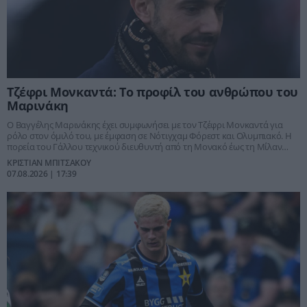
Τζέφρι Μονκαντά: Το προφίλ του ανθρώπου του
Μαρινάκη
Ο Βαγγέλης Μαρινάκης έχει συμφωνήσει με τον Τζέφρι Μονκαντά για
ρόλο στον όμιλό του, με έμφαση σε Νότιγχαμ Φόρεστ και Ολυμπιακό. Η
πορεία του Γάλλου τεχνικού διευθυντή από τη Μονακό έως τη Μίλαν
εξηγεί γιατί θεωρείται ξεχωριστή περίπτωση.
ΚΡΙΣΤΙΑΝ ΜΠΙΤΣΑΚΟΥ
07.08.2026 | 17:39