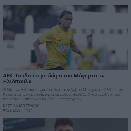
ΑΕΚ: Το ιδιαίτερο δώρο του Μάγερ στον
Ηλιόπουλο
Ο Μάριος Ηλιόπουλος καλωσόρισε τον Λόβρο Μάγερ στην ΑΕΚ, με τον
Κροάτη να του προσφέρει μια ξεχωριστή φανέλα. Ο νέος αριθμός του
παίκτη και η ατάκα για το «βλέμμα της τίγρης».
ΚΡΙΣΤΙΑΝ ΜΠΙΤΣΑΚΟΥ
07.08.2026 | 17:51