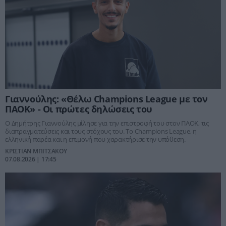
Γιαννούλης: «Θέλω Champions League με τον
ΠΑΟΚ» - Οι πρώτες δηλώσεις του
Ο Δημήτρης Γιαννούλης μίλησε για την επιστροφή του στον ΠΑΟΚ, τις
διαπραγματεύσεις και τους στόχους του. Το Champions League, η
ελληνική παρέα και η επιμονή που χαρακτήρισε την υπόθεση.
ΚΡΙΣΤΙΑΝ ΜΠΙΤΣΑΚΟΥ
07.08.2026 | 17:45