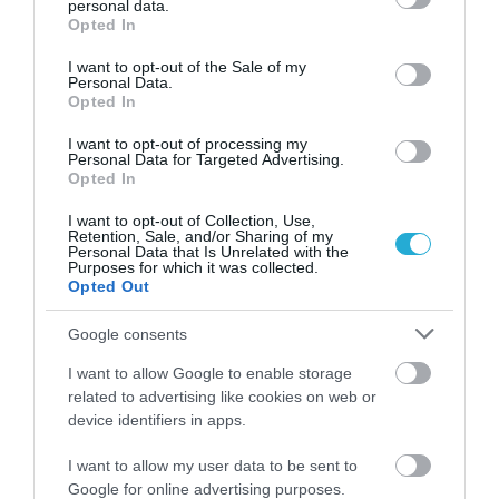
07.08.2026 | 20:28
personal data.
grant or deny consent to Google and its third-party tags to
Opted In
use your data for below specified purposes in below Google
Ολυμπιακός: Η άδεια εργασίας καθυστερεί
consent section.
την ανακοίνωση του Αντρέ Λουίς
I want to opt-out of the Sale of my
Personal Data.
ΚΡΙΣΤΙΑΝ ΜΠΙΤΣΑΚΟΥ
Opted In
07.08.2026 | 19:48
I want to opt-out of processing my
Personal Data for Targeted Advertising.
Παναθηναϊκός: Ψυχραιμία, ενίσχυση στον
Opted In
άξονα και πρόκριση στη Σόφια
ΚΡΙΣΤΙΑΝ ΜΠΙΤΣΑΚΟΥ
I want to opt-out of Collection, Use,
07.08.2026 | 19:03
Retention, Sale, and/or Sharing of my
Personal Data that Is Unrelated with the
Purposes for which it was collected.
Opted Out
Google consents
PODCASTS
I want to allow Google to enable storage
related to advertising like cookies on web or
Μπαλατσούκας pagenews.gr:«Η κυβέρνηση θυμάται τους
device identifiers in apps.
πυροσβέστες όταν τους λέει ήρωες–όχι όταν ζητούν
στήριξη»
I want to allow my user data to be sent to
Google for online advertising purposes.