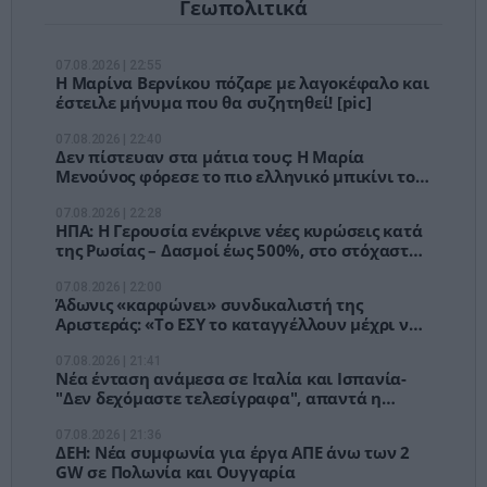
Γεωπολιτικά
07.08.2026 | 22:55
Η Μαρίνα Βερνίκου πόζαρε με λαγοκέφαλο και
έστειλε μήνυμα που θα συζητηθεί! [pic]
07.08.2026 | 22:40
Δεν πίστευαν στα μάτια τους: Η Μαρία
Μενούνος φόρεσε το πιο ελληνικό μπικίνι του
καλοκαιριού! [pics]
07.08.2026 | 22:28
ΗΠΑ: Η Γερουσία ενέκρινε νέες κυρώσεις κατά
της Ρωσίας – Δασμοί έως 500%, στο στόχαστρο
Κίνα και Ινδία
07.08.2026 | 22:00
Άδωνις «καρφώνει» συνδικαλιστή της
Αριστεράς: «Το ΕΣΥ το καταγγέλλουν μέχρι να
το χρειαστούν»
07.08.2026 | 21:41
Νέα ένταση ανάμεσα σε Ιταλία και Ισπανία-
"Δεν δεχόμαστε τελεσίγραφα", απαντά η
Μελόνι
07.08.2026 | 21:36
ΔΕΗ: Νέα συμφωνία για έργα ΑΠΕ άνω των 2
GW σε Πολωνία και Ουγγαρία