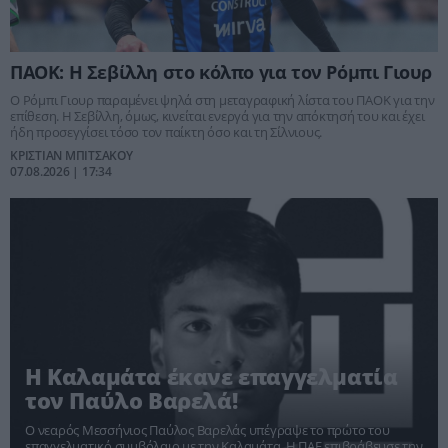
ΠΑΟΚ: Η Σεβίλλη στο κόλπο για τον Ρόμπι Γιουρ
Ο Ρόμπι Γιουρ παραμένει ψηλά στη μεταγραφική λίστα του ΠΑΟΚ για την
επίθεση. Η Σεβίλλη, όμως, κινείται ενεργά για την απόκτησή του και έχει
ήδη προσεγγίσει τόσο τον παίκτη όσο και τη Σίλνιους.
ΚΡΙΣΤΙΑΝ ΜΠΙΤΣΑΚΟΥ
07.08.2026 | 17:34
Η Καλαμάτα έκανε επαγγελματία
τον Παύλο Βαρελά!
Ο νεαρός Μεσσήνιος Παύλος Βαρελάς υπέγραψε το πρώτο του
επαγγελματικό συμβόλαιο με την Καλαμάτα. Η ΠΑΕ επιβράβευσε την