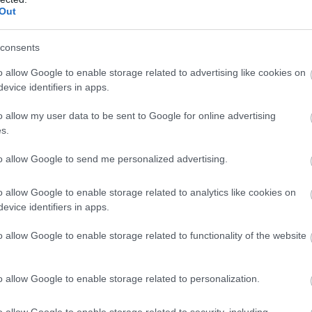
Τ
Ένωση.
Out
Κ
0
ε στην
ανάβαση Κύμης
, όπου κατέγραψε τον
consents
γάνωσης, αφήνοντας τον δεύτερο πίσω με
ευτερολέπτων και κατακτώντας την πρώτη
o allow Google to enable storage related to advertising like cookies on
evice identifiers in apps.
o allow my user data to be sent to Google for online advertising
agram
s.
Μ
 ATHENS FC (@aekfc_official)
κ
ό
to allow Google to send me personalized advertising.
 αγώνα, δεν υπήρξε χρόνος για ξεκούραση. Ο
σ
αναχώρησε άμεσα για τη
Νέα Φιλαδέλφεια
, όπου
o allow Google to enable storage related to analytics like cookies on
evice identifiers in apps.
ορτινή ενόψει της φιέστας για την κατάκτηση
ος
στην ιστορία του συλλόγου.
o allow Google to enable storage related to functionality of the website
πλή γιορτή: προσωπική επιτυχία στις πίστες για
ρισμοί με τον κόσμο της ΑΕΚ για την
o allow Google to enable storage related to personalization.
ου ελληνικού ποδοσφαίρου.
o allow Google to enable storage related to security, including