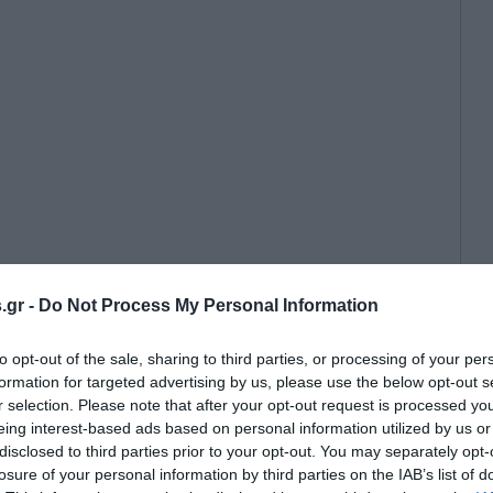
.gr -
Do Not Process My Personal Information
τον ισχυρό άνδρα της ΑΕΚ πριν τους
Νέα Φιλαδέλφεια
to opt-out of the sale, sharing to third parties, or processing of your per
formation for targeted advertising by us, please use the below opt-out s
r selection. Please note that after your opt-out request is processed y
eing interest-based ads based on personal information utilized by us or
disclosed to third parties prior to your opt-out. You may separately opt-
losure of your personal information by third parties on the IAB’s list of