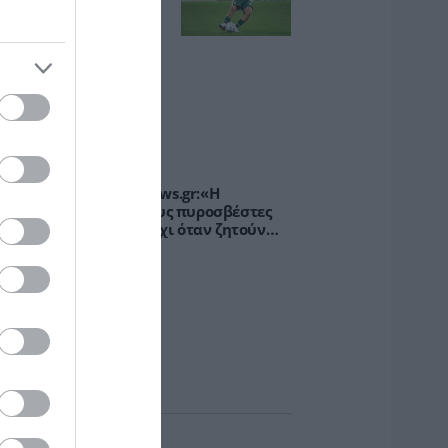
σάπρα στη Σόφια
ΡΙΣΤΙΑΝ ΜΠΙΤΣΑΚΟΥ
6.08.2026 | 13:01
PODCASTS
παλατσούκας pagenews.gr:«Η
υβέρνηση θυμάται τους πυροσβέστες
ταν τους λέει ήρωες–όχι όταν ζητούν
τήριξη»