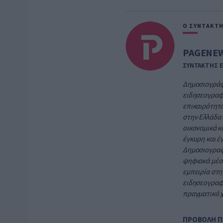
Ο ΣΥΝΤΑΚΤ
PAGENEW
ΣΥΝΤΑΚΤΗΣ 
Δημοσιογράφο
ειδησεογραφι
επικαιρότητα
στην Ελλάδα 
οικονομικά κ
έγκυρη και έ
Δημοσιογραφί
ψηφιακά μέσα
εμπειρία στη
ειδησεογραφι
πραγματικό 
ΠΡΟΒΟΛΗ Π