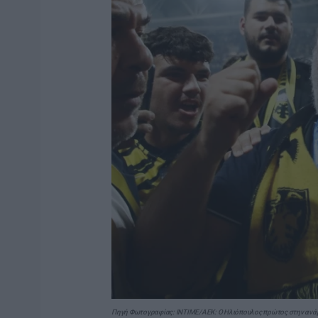
Πηγή Φωτογραφίας: INTIME/ΑΕΚ: Ο Ηλιόπουλος πρώτος στην ανάβα