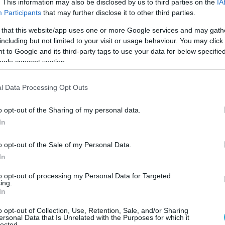
. This information may also be disclosed by us to third parties on the
IA
Participants
that may further disclose it to other third parties.
 that this website/app uses one or more Google services and may gath
Π
including but not limited to your visit or usage behaviour. You may click 
Έ
 to Google and its third-party tags to use your data for below specifi
σ
ogle consent section.
τ
Κ
Β
0
l Data Processing Opt Outs
Ο
ν
o opt-out of the Sharing of my personal data.
ν
μ
In
Κ
0
o opt-out of the Sale of my Personal Data.
Ά
In
Μ
σ
to opt-out of processing my Personal Data for Targeted
τ
Κ
ing.
0
In
ΑΕΚ
,
Μάριος Ηλιόπουλος
, συνδύασε την ημέρα
Π
o opt-out of Collection, Use, Retention, Sale, and/or Sharing
χανοκίνητο αθλητισμό όσο και στις
φ
ersonal Data that Is Unrelated with the Purposes for which it
lected.