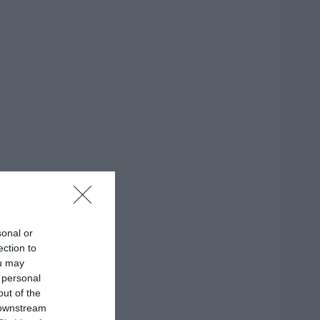
sonal or
ection to
ou may
 personal
out of the
 downstream