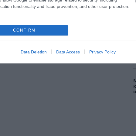
Γ
ται να γεμίσει με φίλους της Ένωσης, λίγες
cation functionality and fraud prevention, and other user protection.
μ
Α
οθέωσης έξω από το ξενοδοχείο της ομάδας,
νο κλίμα ενθουσιασμού γύρω από τους
CONFIRM
Data Deletion
Data Access
Privacy Policy
Μ
κ
σ