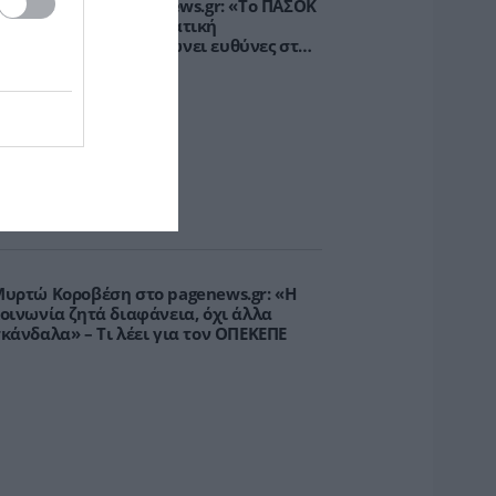
.Βρεττάκος στο pagenews.gr: «Το ΠΑΣΟΚ
πλοκάρει τη Συνταγματική
ναθεώρηση και φορτώνει ευθύνες στη
χώρα»
υρτώ Κοροβέση στο pagenews.gr: «Η
οινωνία ζητά διαφάνεια, όχι άλλα
κάνδαλα» – Τι λέει για τον ΟΠΕΚΕΠΕ