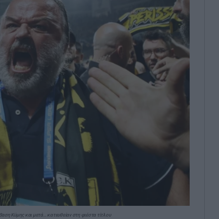
ση Κύμης και μετά… κατευθείαν στη φιέστα τίτλου