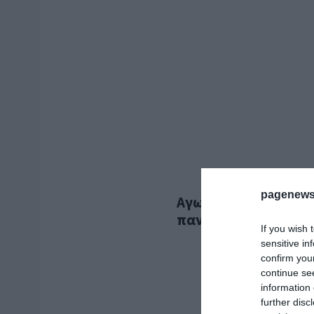
pagenews
Αγωνιστική νίκη για 
πανηγυρισμούς στη 
If you wish 
sensitive in
confirm you
continue se
information 
further disc